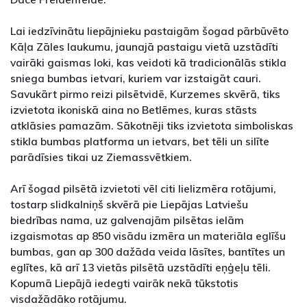
Lai iedzīvinātu liepājnieku pastaigām šogad pārbūvēto
Kāļa Zāles laukumu, jaunajā pastaigu vietā uzstādīti
vairāki gaismas loki, kas veidoti kā tradicionālās stikla
sniega bumbas ietvari, kuriem var izstaigāt cauri.
Savukārt pirmo reizi pilsētvidē, Kurzemes skvērā, tiks
izvietota ikoniskā aina no Betlēmes, kuras stāsts
atklāsies pamazām. Sākotnēji tiks izvietota simboliskas
stikla bumbas platforma un ietvars, bet tēli un silīte
parādīsies tikai uz Ziemassvētkiem.
Arī šogad pilsētā izvietoti vēl citi lielizmēra rotājumi,
tostarp slidkalniņš skvērā pie Liepājas Latviešu
biedrības nama, uz galvenajām pilsētas ielām
izgaismotas ap 850 visādu izmēra un materiāla eglīšu
bumbas, gan ap 300 dažāda veida lāsītes, bantītes un
eglītes, kā arī 13 vietās pilsētā uzstādīti eņģeļu tēli.
Kopumā Liepājā iedegti vairāk nekā tūkstotis
visdažādāko rotājumu.