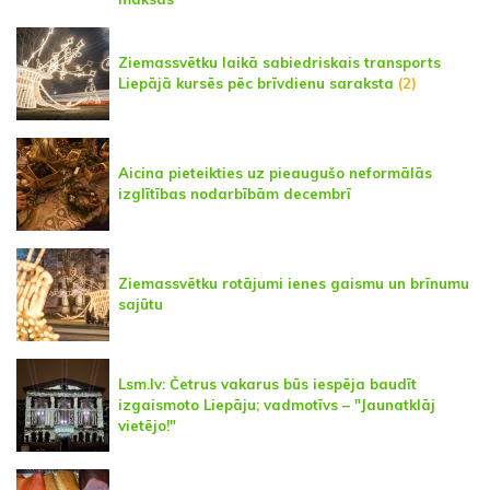
Ziemassvētku laikā sabiedriskais transports
Liepājā kursēs pēc brīvdienu saraksta
(2)
Aicina pieteikties uz pieaugušo neformālās
izglītības nodarbībām decembrī
Ziemassvētku rotājumi ienes gaismu un brīnumu
sajūtu
Lsm.lv: Četrus vakarus būs iespēja baudīt
izgaismoto Liepāju; vadmotīvs – "Jaunatklāj
vietējo!"