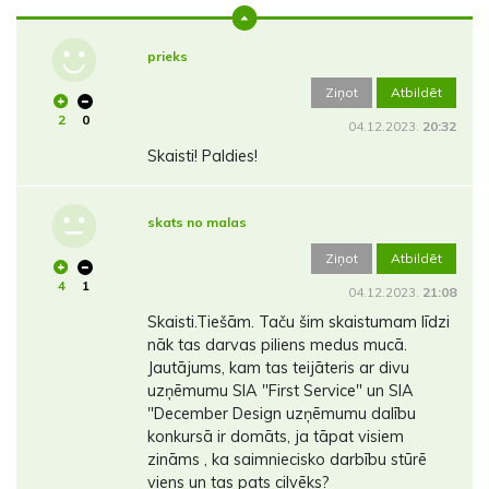
prieks
Ziņot
Atbildēt
2
0
04.12.2023.
20:32
Skaisti! Paldies!
skats no malas
Ziņot
Atbildēt
4
1
04.12.2023.
21:08
Skaisti.Tiešām. Taču šim skaistumam līdzi
nāk tas darvas piliens medus mucā.
Jautājums, kam tas teijāteris ar divu
uzņēmumu SIA "First Service" un SIA
"December Design uzņēmumu dalību
konkursā ir domāts, ja tāpat visiem
zināms , ka saimniecisko darbību stūrē
viens un tas pats cilvēks?