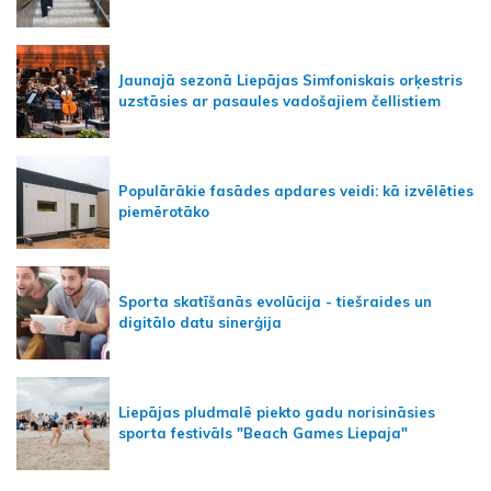
Jaunajā sezonā Liepājas Simfoniskais orķestris
uzstāsies ar pasaules vadošajiem čellistiem
Populārākie fasādes apdares veidi: kā izvēlēties
piemērotāko
Sporta skatīšanās evolūcija - tiešraides un
digitālo datu sinerģija
Liepājas pludmalē piekto gadu norisināsies
sporta festivāls "Beach Games Liepaja"