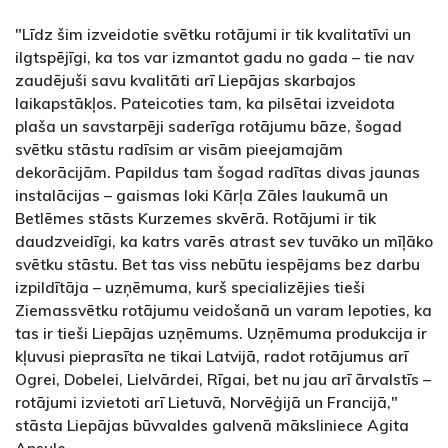
"Līdz šim izveidotie svētku rotājumi ir tik kvalitatīvi un
ilgtspējīgi, ka tos var izmantot gadu no gada – tie nav
zaudējuši savu kvalitāti arī Liepājas skarbajos
laikapstākļos. Pateicoties tam, ka pilsētai izveidota
plaša un savstarpēji saderīga rotājumu bāze, šogad
svētku stāstu radīsim ar visām pieejamajām
dekorācijām. Papildus tam šogad radītas divas jaunas
instalācijas – gaismas loki Kārļa Zāles laukumā un
Betlēmes stāsts Kurzemes skvērā. Rotājumi ir tik
daudzveidīgi, ka katrs varēs atrast sev tuvāko un mīļāko
svētku stāstu. Bet tas viss nebūtu iespējams bez darbu
izpildītāja – uzņēmuma, kurš specializējies tieši
Ziemassvētku rotājumu veidošanā un varam lepoties, ka
tas ir tieši Liepājas uzņēmums. Uzņēmuma produkcija ir
kļuvusi pieprasīta ne tikai Latvijā, radot rotājumus arī
Ogrei, Dobelei, Lielvārdei, Rīgai, bet nu jau arī ārvalstīs –
rotājumi izvietoti arī Lietuvā, Norvēģijā un Francijā,"
stāsta Liepājas būvvaldes galvenā māksliniece Agita