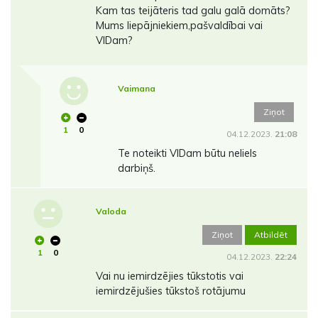
Kam tas teijāteris tad galu galā domāts?
Mums liepājniekiem,pašvaldībai vai
VIDam?
Vaimana
Ziņot
1
0
04.12.2023.
21:08
Te noteikti VIDam būtu neliels
darbiņš.
Valoda
Ziņot
Atbildēt
1
0
04.12.2023.
22:24
Vai nu iemirdzējies tūkstotis vai
iemirdzējušies tūkstoš rotājumu