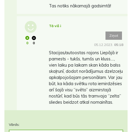
Tas notiks nākamajā gadsimtā!
Tā viš i
Ziņot
0
0
05.12.2023.
05:18
Stacijas/autoostas rajons Liepājā ir
pamests - tukšs, tumšs un kluss….,
vien laiku pa laikam skan kāda balss
skaļrunī, dodot norādījumus dzelzceļu
apkalpojošajam personālam. Var jau
būt, ka kāda svētku rota iemirdzēsies
arī šajā visu ‘’svēto’’ aizmirstajā
nostūrī, kad būs tās tramvaja ‘’zelta’’
sliedes beidzot atkal nomainītas.
Vārds: