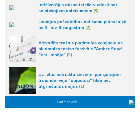
Iedzīvotājus aicina izteikt viedokli par
saistošajiem noteikumiem
(3)
Liepājas pašvaldības notikumu plāns laikā
no 3. līdz 9. augustam
(2)
Aizvadīts trešais pludmales volejbola un
pludmales tenisa festivāls "Amber Sand
Fest Liepāja"
(2)
Uz ielas notriekta sieviete; par gūtajām
traumām viņa "apjautusi" tikai pēc
atgriešanās mājās
(1)
skatīt nākošo