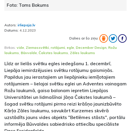
Foto: Toms Bokums
Autors:
irliepaja.lv
Datums:
4.12.2023
Dalies ar šo ziņu:
Birkas:
vide
,
Ziemassvētki
,
rotājumi
,
egle
,
December Design
,
Rožu
laukums
,
Būvvalde
,
Čakstes laukums
,
Zāles laukums
Līdz ar lielās svētku egles iedegšanu 1. decembrī,
Liepāja iemirdzējusies svētku rotājumu gaismiņās.
Papildus jau ierastajiem un liepājnieku iemīļotajiem
rotājumiem – lielajai svētku eglei un Adventes vainagam
Rožu laukumā, gaisa balonam iepretim Liepājas
Universitātei un lidmašīnai Jāņa Čakstes laukumā –
šogad svētku rotājumi pirmo reizi krāšņo jaunizbūvēto
Kārļa Zāles laukumu, savukārt Kurzemes skvērā
uzstādīts jauns vides objekts "Betlēmes stāsts", portālu
informēja Būvvaldes sabiedrisko attiecību speciāliste
Dace Freidenfelde.