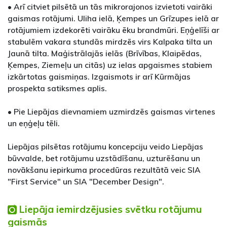
• Arī citviet pilsētā un tās mikrorajonos izvietoti vairāki
gaismas rotājumi. Uliha ielā, Ķempes un Grīzupes ielā ar
rotājumiem izdekorēti vairāku ēku brandmūri. Eņģelīši ar
stabulēm vakara stundās mirdzēs virs Kalpaka tilta un
Jaunā tilta. Maģistrālajās ielās (Brīvības, Klaipēdas,
Ķempes, Ziemeļu un citās) uz ielas apgaismes stabiem
izkārtotas gaismiņas. Izgaismots ir arī Kūrmājas
prospekta satiksmes aplis.
• Pie Liepājas dievnamiem uzmirdzēs gaismas virtenes
un eņģeļu tēli.
Liepājas pilsētas rotājumu koncepciju veido Liepājas
būvvalde, bet rotājumu uzstādīšanu, uzturēšanu un
novākšanu iepirkuma procedūras rezultātā veic SIA
"First Service" un SIA "December Design".
Liepāja iemirdzējusies svētku rotājumu
gaismās