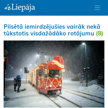
Pilsētā iemirdzējušies vairāk nekā
tūkstotis visdažādāko rotājumu
(8)