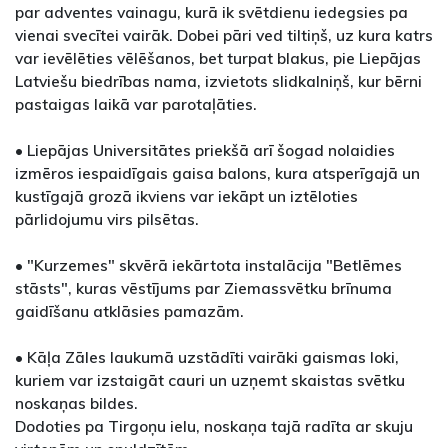
par adventes vainagu, kurā ik svētdienu iedegsies pa
vienai svecītei vairāk. Dobei pāri ved tiltiņš, uz kura katrs
var ievēlēties vēlēšanos, bet turpat blakus, pie Liepājas
Latviešu biedrības nama, izvietots slidkalniņš, kur bērni
pastaigas laikā var parotaļāties.
• Liepājas Universitātes priekšā arī šogad nolaidies
izmēros iespaidīgais gaisa balons, kura atsperīgajā un
kustīgajā grozā ikviens var iekāpt un iztēloties
pārlidojumu virs pilsētas.
• "Kurzemes" skvērā iekārtota instalācija "Betlēmes
stāsts", kuras vēstījums par Ziemassvētku brīnuma
gaidīšanu atklāsies pamazām.
• Kāļa Zāles laukumā uzstādīti vairāki gaismas loki,
kuriem var izstaigāt cauri un uzņemt skaistas svētku
noskaņas bildes.
Dodoties pa Tirgoņu ielu, noskaņa tajā radīta ar skuju