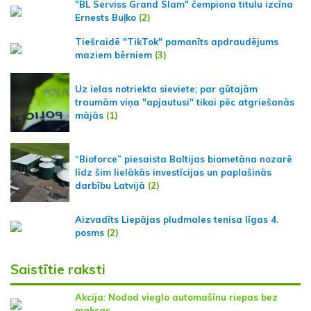
"BL Serviss Grand Slam" čempiona titulu izcīna
Ernests Buļko
(2)
Tiešraidē "TikTok" pamanīts apdraudējums
maziem bērniem
(3)
Uz ielas notriekta sieviete; par gūtajām
traumām viņa "apjautusi" tikai pēc atgriešanās
mājās
(1)
“Bioforce” piesaista Baltijas biometāna nozarē
līdz šim lielākās investīcijas un paplašinās
darbību Latvijā
(2)
Aizvadīts Liepājas pludmales tenisa līgas 4.
posms
(2)
Saistītie raksti
Akcija: Nodod vieglo automašīnu riepas bez
maksas