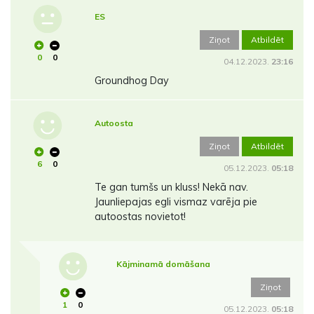
ES
Ziņot
Atbildēt
0
0
04.12.2023.
23:16
Groundhog Day
Autoosta
Ziņot
Atbildēt
6
0
05.12.2023.
05:18
Te gan tumšs un kluss! Nekā nav.
Jaunliepajas egli vismaz varēja pie
autoostas novietot!
Kājminamā domāšana
Ziņot
1
0
05.12.2023.
05:18