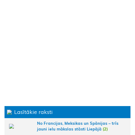
Lasītākie raksti
No Francijas, Meksikas un Spānijas – trīs
jauni ielu mākslas stāsti Liepājā
(2)