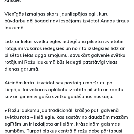
Ansule.
Vienīgās izmaiņas skars Jaunliepājas egli, kuru
būvdarbu dēļ šogad nav iespējams izvietot Annas tirgus
laukumā.
Līdz ar lielās svētku egles iedegšanu pilsētā izvietotie
rotājumi vakaros iedegsies un no rīta izslēgsies līdz ar
pilsētas ielas apgaismojumu, savukārt galvenie svētku
rotājumi Rožu laukumā būs iedegti patstāvīgi visas
dienas garumā.
Aicinām katru izveidot sev pastaigu maršrutu pa
Liepāju, lai vakaros aplūkotu izrotāto pilsētu un radītu
sev un ģimenei gaišu svētku gaidīšanas noskaņu:
• Rožu laukumu jau tradicionāli krāšņo pati galvenā
svētku rota – lielā egle, kas sastāv no daudzām mazām
eglītēm un ir izdaiļota ar lielām, krāsainām gaismas
bumbām. Turpat blakus centrālā rožu dobe pārtapusi