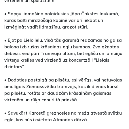
virtenēm un spuldzītēm.
• Sapņu lidmašīna nolaidusies Jāņa Čakstes laukumā,
kuras balti mirdzošajā kabīnē var arī iekāpt un
izmēģināt vadīt lidmašīnu, grozot stūri.
• Ejot pa Lielo ielu, visā tās garumā redzamas no gaisa
balona izbirušas krāsainas egļu bumbas. Zvaigžņotas
debesis ved pāri Tramvaja tiltam, bet eglīšu un lampiņu
virteņu krelles ved virzienā uz koncertzāli "Lielais
dzintars".
• Dodoties pastaigā pa pilsētu, esi vērīgs, vai netuvojas
omulīgais Ziemassvētku tramvajs, kas ik dienas kursē
pa pilsētu, rotāts ar daudzām krāsainām gaismas
virtenēm un rūķa cepuri tā priekšā.
• Savukārt Karostā greznosies no meža atvestā svētku
egle, kas būs izvietota Atmodas dārzā.