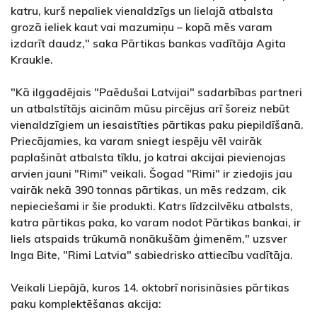
katru, kurš nepaliek vienaldzīgs un lielajā atbalsta
grozā ieliek kaut vai mazumiņu – kopā mēs varam
izdarīt daudz," saka Pārtikas bankas vadītāja Agita
Kraukle.
"Kā ilggadējais "Paēdušai Latvijai" sadarbības partneri
un atbalstītājs aicinām mūsu pircējus arī šoreiz nebūt
vienaldzīgiem un iesaistīties pārtikas paku piepildīšanā.
Priecājamies, ka varam sniegt iespēju vēl vairāk
paplašināt atbalsta tīklu, jo katrai akcijai pievienojas
arvien jauni "Rimi" veikali. Šogad "Rimi" ir ziedojis jau
vairāk nekā 390 tonnas pārtikas, un mēs redzam, cik
nepieciešami ir šie produkti. Katrs līdzcilvēku atbalsts,
katra pārtikas paka, ko varam nodot Pārtikas bankai, ir
liels atspaids trūkumā nonākušām ģimenēm," uzsver
Inga Bite, "Rimi Latvia" sabiedrisko attiecību vadītāja.
Veikali Liepājā, kuros 14. oktobrī norisināsies pārtikas
paku komplektēšanas akcija: