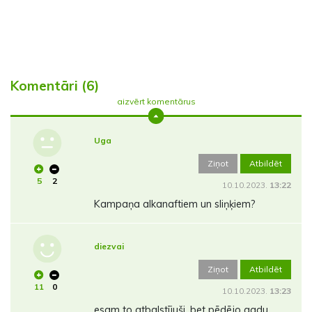
Komentāri (6)
aizvērt komentārus
Uga
Ziņot
Atbildēt
5
2
10.10.2023.
13:22
Kampaņa alkanaftiem un sliņķiem?
diezvai
Ziņot
Atbildēt
11
0
10.10.2023.
13:23
esam to atbalstījuši, bet pēdējo gadu