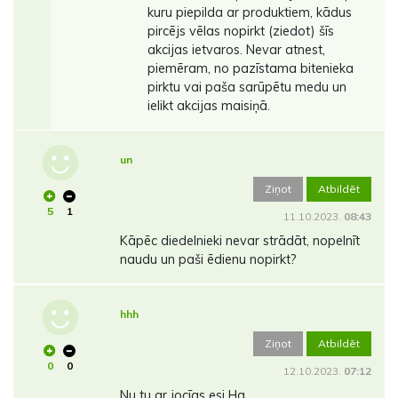
kuru piepilda ar produktiem, kādus
pircējs vēlas nopirkt (ziedot) šīs
akcijas ietvaros. Nevar atnest,
piemēram, no pazīstama bitenieka
pirktu vai paša sarūpētu medu un
ielikt akcijas maisiņā.
un
Ziņot
Atbildēt
5
1
11.10.2023.
08:43
Kāpēc diedelnieki nevar strādāt, nopelnīt
naudu un paši ēdienu nopirkt?
hhh
Ziņot
Atbildēt
0
0
12.10.2023.
07:12
Nu tu ar jocīgs esi Ha.