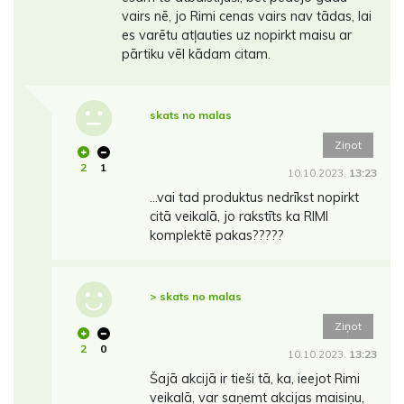
vairs nē, jo Rimi cenas vairs nav tādas, lai
es varētu atļauties uz nopirkt maisu ar
pārtiku vēl kādam citam.
skats no malas
Ziņot
2
1
10.10.2023.
13:23
...vai tad produktus nedrīkst nopirkt
citā veikalā, jo rakstīts ka RIMI
komplektē pakas?????
> skats no malas
Ziņot
2
0
10.10.2023.
13:23
Šajā akcijā ir tieši tā, ka, ieejot Rimi
veikalā, var saņemt akcijas maisiņu,