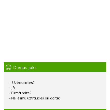
Dienas joks
– Uztraucaties?
– Jā.
– Pirmā reize?
– Nē, esmu uztraucies arī agrāk.