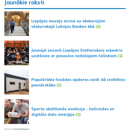
Jaunākie raksti
Liepājas muzejs aicina uz ekskursijām
vēsturiskajā Latvijas Bankas ēkā
(1)
Jaunajā sezonā Liepājas Simfoniskais orķestris
uzstāsies ar pasaules vadošajiem čellistiem
(1)
Populārākie fasādes apdares veidi: kā izvēlēties
piemērotāko
(1)
Sporta skatīšanās evolūcija - tiešraides un
digitālo datu sinerģija
(1)