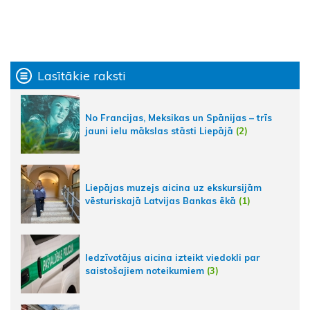
Lasītākie raksti
No Francijas, Meksikas un Spānijas – trīs
jauni ielu mākslas stāsti Liepājā
(2)
Liepājas muzejs aicina uz ekskursijām
vēsturiskajā Latvijas Bankas ēkā
(1)
Iedzīvotājus aicina izteikt viedokli par
saistošajiem noteikumiem
(3)