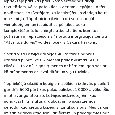
iepriekšējo pārtikas paku komplektēšanas akciju
rezultātiem, vēlos pateikties ikvienam Liepājas un tās
apkārtnes iedzīvotājam, ka iesaistījās un ziedoja kaut
mazumiņu. Tāpat aicinu ikvienu arī šoreiz nebūt
vienaldzīgiem un iesaistīties pārtikas paku
komplektēšanā, lai sniegtu atbalstu tiem, kam tas
patiešām ir nepieciešams," norāda integrācijas centra
"Atvērtās durvis" valdes loceklis Oskars Pērkons.
Šobrīd visā Latvijā darbojas 40 Pārtikas bankas
atbalsta punkti, kas ik mēnesi palīdz vismaz 5000
cilvēku – to vidū ir gan ģimenes ar bērniem, gan seniori,
kā arī personas ar invaliditāti un viņu tuvinieki.
"Iepriekšējā akcijām kopīgiem spēkiem izdevās piepildīt
gandrīz 5000 pārtikas paku, palīdzot 18 000 cilvēku. Šis
ir ļoti svarīgs atbalsts Latvijas iedzīvotājiem, kas
nonākuši finansiālās grūtībās, un jo īpaši ziemas
periodā, kad pieaug kopējais izmaksu slogs. Mēs ceram
uz sabiedrības atsaucību arī šoreiz un priecājamies par