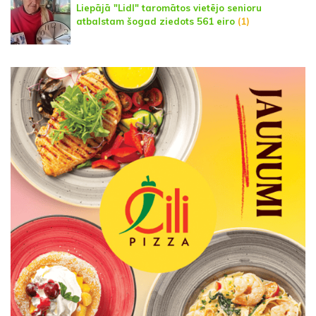
Liepājā "Lidl" taromātos vietējo senioru
atbalstam šogad ziedots 561 eiro
(1)