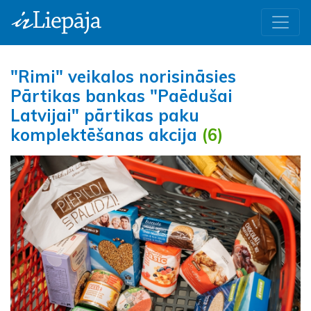
"Rimi" veikalos norisināsies
Pārtikas bankas "Paēdušai
Latvijai" pārtikas paku
komplektēšanas akcija
(6)