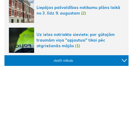
Liepājas pašvaldības notikumu plāns laikā
no 3. līdz 9. augustam
(2)
Uz ielas notriekta sieviete; par gūtajām
traumām viņa "apjautusi" tikai pēc
atgriešanās mājās
(1)
skatīt nākošo