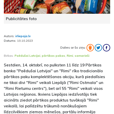
Publicitātes foto
Autors:
irliepaja.lv
Datums:
10.10.2023
Dalies ar šo ziņu:
Birkas:
Paēdušai Latvijai
,
pārtikas pakas
,
Rimi
,
samarieši
Sestdien, 14. oktobrī, no pulksten 11 līdz 19 Pārtikas
banka "Paēdušai Latvijai" un "Rimi" rīko tradicionālo
pārtikas paku komplektēšanas akciju, kurā piedalīsies
ne tikai divi "Rimi" veikali Liepājā ("Rimi Ostmala" un
"Rimi Rietumu centrs"), bet arī 55 "Rimi" veikali visos
Latvijas reģionos. Ikviens Liepājas iedzīvotājs tiek
aicināts ziedot pārtikas produktus tuvākajā "Rimi"
veikalā, lai palīdzētu trūkumā nonākušajiem
līdzcilvēkiem ziemas mēnešos, portālu informēja