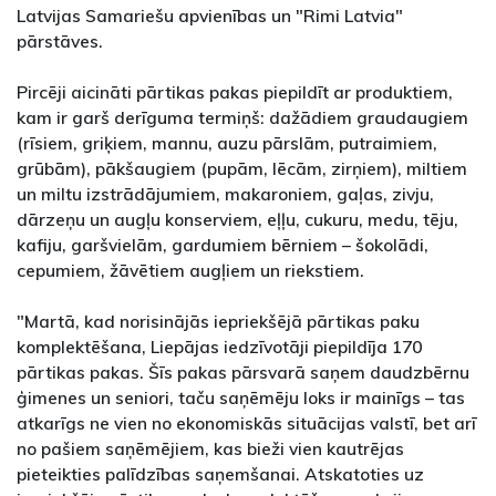
Latvijas Samariešu apvienības un "Rimi Latvia"
pārstāves.
Pircēji aicināti pārtikas pakas piepildīt ar produktiem,
kam ir garš derīguma termiņš: dažādiem graudaugiem
(rīsiem, griķiem, mannu, auzu pārslām, putraimiem,
grūbām), pākšaugiem (pupām, lēcām, zirņiem), miltiem
un miltu izstrādājumiem, makaroniem, gaļas, zivju,
dārzeņu un augļu konserviem, eļļu, cukuru, medu, tēju,
kafiju, garšvielām, gardumiem bērniem – šokolādi,
cepumiem, žāvētiem augļiem un riekstiem.
"Martā, kad norisinājās iepriekšējā pārtikas paku
komplektēšana, Liepājas iedzīvotāji piepildīja 170
pārtikas pakas. Šīs pakas pārsvarā saņem daudzbērnu
ģimenes un seniori, taču saņēmēju loks ir mainīgs – tas
atkarīgs ne vien no ekonomiskās situācijas valstī, bet arī
no pašiem saņēmējiem, kas bieži vien kautrējas
pieteikties palīdzības saņemšanai. Atskatoties uz