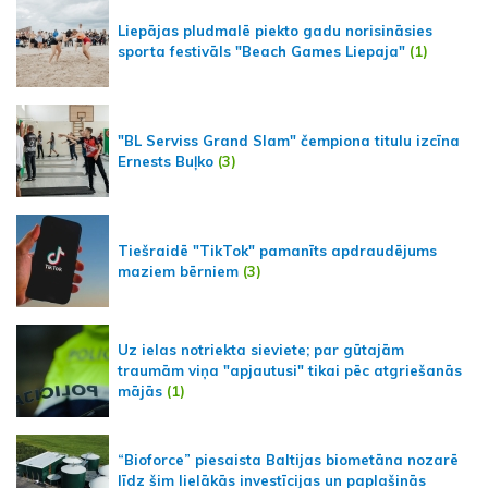
Liepājas pludmalē piekto gadu norisināsies
sporta festivāls "Beach Games Liepaja"
(1)
"BL Serviss Grand Slam" čempiona titulu izcīna
Ernests Buļko
(3)
Tiešraidē "TikTok" pamanīts apdraudējums
maziem bērniem
(3)
Uz ielas notriekta sieviete; par gūtajām
traumām viņa "apjautusi" tikai pēc atgriešanās
mājās
(1)
“Bioforce” piesaista Baltijas biometāna nozarē
līdz šim lielākās investīcijas un paplašinās