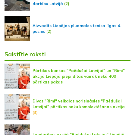
darbību Latvijā
(2)
Aizvadīts Liepājas pludmales tenisa līgas 4.
posms
(2)
Saistītie raksti
Pārtikas bankas "Paēdušai Latvijai" un "Rimi"
akcijā Liepājā piepildītas vairāk nekā 400
pārtikas pakas
Divos "Rimi" veikalos norisināsies "Paēdušai
Latvijai" pārtikas paku komplektēšanas akcija
(3)
Labdarības akcijā "Paēdušai Latvijai" Liepājā