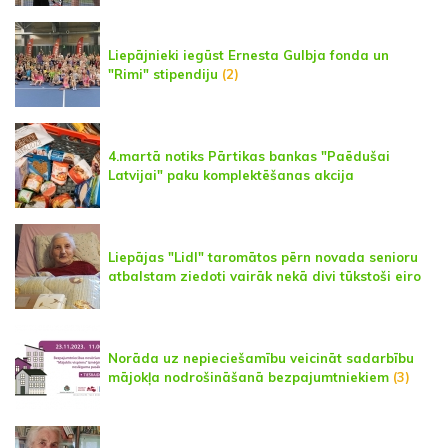
Liepājnieki iegūst Ernesta Gulbja fonda un
"Rimi" stipendiju
(2)
4.martā notiks Pārtikas bankas "Paēdušai
Latvijai" paku komplektēšanas akcija
Liepājas "Lidl" taromātos pērn novada senioru
atbalstam ziedoti vairāk nekā divi tūkstoši eiro
Norāda uz nepieciešamību veicināt sadarbību
mājokļa nodrošināšanā bezpajumtniekiem
(3)