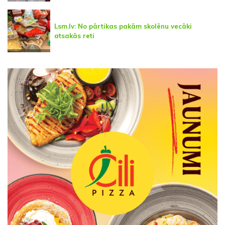
Lsm.lv: No pārtikas pakām skolēnu vecāki
atsakās reti