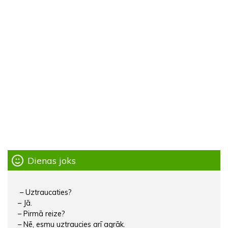
Dienas joks
– Uztraucaties?
– Jā.
– Pirmā reize?
– Nē, esmu uztraucies arī agrāk.