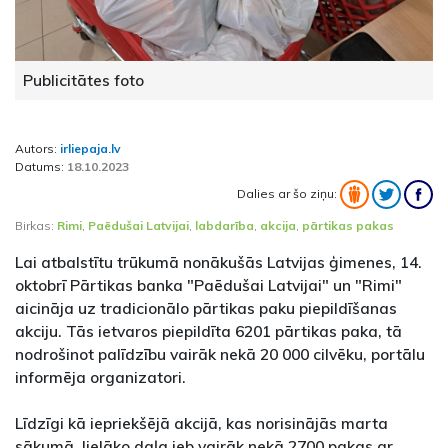
Publicitātes foto
Autors:
irliepaja.lv
Datums:
18.10.2023
Dalies ar šo ziņu:
Birkas:
Rimi
,
Paēdušai Latvijai
,
labdarība
,
akcija
,
pārtikas pakas
Lai atbalstītu trūkumā nonākušās Latvijas ģimenes, 14.
oktobrī Pārtikas banka "Paēdušai Latvijai" un "Rimi"
aicināja uz tradicionālo pārtikas paku piepildīšanas
akciju. Tās ietvaros piepildīta 6201 pārtikas paka, tā
nodrošinot palīdzību vairāk nekā 20 000 cilvēku, portālu
informēja organizatori.
Līdzīgi kā iepriekšējā akcijā, kas norisinājās marta
sākumā, lielāko daļa jeb vairāk nekā 2700 pakas ar