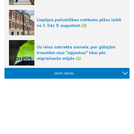
Liepājas pašvaldības notikumu plāns laikā
no 3. līdz 9. augustam
(2)
Uz ielas notriekta sieviete; par gūtajām
traumām viņa "apjautusi" tikai pēc
atgriešanās mājās
(1)
skatīt nākošo