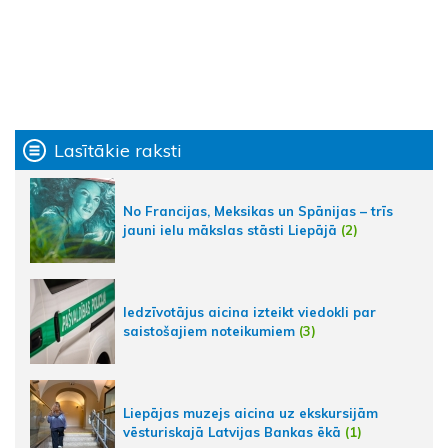
Lasītākie raksti
No Francijas, Meksikas un Spānijas – trīs
jauni ielu mākslas stāsti Liepājā
(2)
Iedzīvotājus aicina izteikt viedokli par
saistošajiem noteikumiem
(3)
Liepājas muzejs aicina uz ekskursijām
vēsturiskajā Latvijas Bankas ēkā
(1)