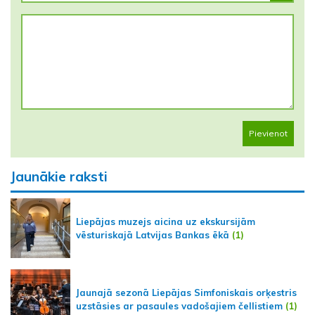
Pievienot
Jaunākie raksti
Liepājas muzejs aicina uz ekskursijām
vēsturiskajā Latvijas Bankas ēkā
(1)
Jaunajā sezonā Liepājas Simfoniskais orķestris
uzstāsies ar pasaules vadošajiem čellistiem
(1)