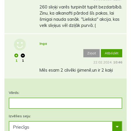
260 sliņķi varēs turpināt tupēt bezdarbībā.
Zinu, ka alkanafti pārdod šīs pakas, lai
šmigai nauda sanāk. "Lieliska" akcija, kas
velk sliņķus vēl dziļāk purvā.:(
Inga
Ziņot
Atbildēt
1
1
22.02.2024.
10:46
Mēs esam 2 cilvēki ģimenē,un ir 2 kaķi
Vārds:
Izvēlies seju: