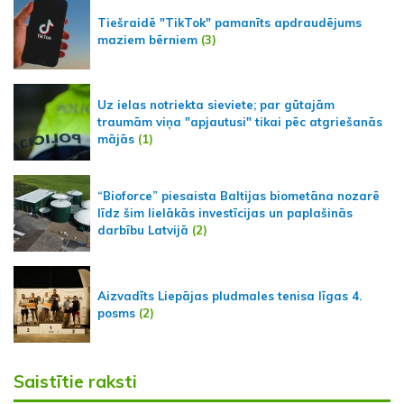
Tiešraidē "TikTok" pamanīts apdraudējums
maziem bērniem
(3)
Uz ielas notriekta sieviete; par gūtajām
traumām viņa "apjautusi" tikai pēc atgriešanās
mājās
(1)
“Bioforce” piesaista Baltijas biometāna nozarē
līdz šim lielākās investīcijas un paplašinās
darbību Latvijā
(2)
Aizvadīts Liepājas pludmales tenisa līgas 4.
posms
(2)
Saistītie raksti