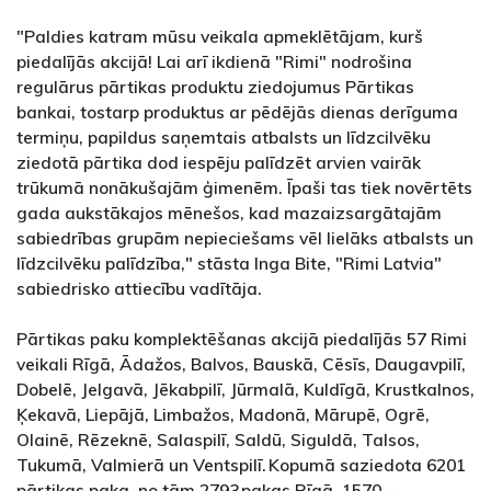
"Paldies katram mūsu veikala apmeklētājam, kurš
piedalījās akcijā! Lai arī ikdienā "Rimi" nodrošina
regulārus pārtikas produktu ziedojumus Pārtikas
bankai, tostarp produktus ar pēdējās dienas derīguma
termiņu, papildus saņemtais atbalsts un līdzcilvēku
ziedotā pārtika dod iespēju palīdzēt arvien vairāk
trūkumā nonākušajām ģimenēm. Īpaši tas tiek novērtēts
gada aukstākajos mēnešos, kad mazaizsargātajām
sabiedrības grupām nepieciešams vēl lielāks atbalsts un
līdzcilvēku palīdzība," stāsta Inga Bite, "Rimi Latvia"
sabiedrisko attiecību vadītāja.
Pārtikas paku komplektēšanas akcijā piedalījās 57 Rimi
veikali Rīgā, Ādažos, Balvos, Bauskā, Cēsīs, Daugavpilī,
Dobelē, Jelgavā, Jēkabpilī, Jūrmalā, Kuldīgā, Krustkalnos,
Ķekavā, Liepājā, Limbažos, Madonā, Mārupē, Ogrē,
Olainē, Rēzeknē, Salaspilī, Saldū, Siguldā, Talsos,
Tukumā, Valmierā un Ventspilī. Kopumā saziedota 6201
pārtikas paka, no tām 2793 pakas Rīgā, 1570 –