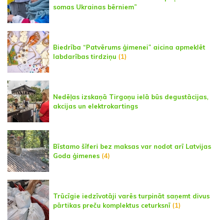
somas Ukrainas bērniem”
Biedrība “Patvērums ģimenei” aicina apmeklēt
labdarības tirdziņu
(1)
Nedēļas izskaņā Tirgoņu ielā būs degustācijas,
akcijas un elektrokartings
Bīstamo šīferi bez maksas var nodot arī Latvijas
Goda ģimenes
(4)
Trūcīgie iedzīvotāji varēs turpināt saņemt divus
pārtikas preču komplektus ceturksnī
(1)