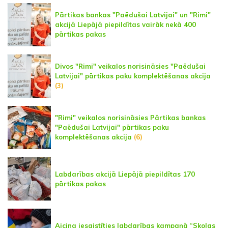
Pārtikas bankas "Paēdušai Latvijai" un "Rimi"
akcijā Liepājā piepildītas vairāk nekā 400
pārtikas pakas
Divos "Rimi" veikalos norisināsies "Paēdušai
Latvijai" pārtikas paku komplektēšanas akcija
(3)
"Rimi" veikalos norisināsies Pārtikas bankas
"Paēdušai Latvijai" pārtikas paku
komplektēšanas akcija
(6)
Labdarības akcijā Liepājā piepildītas 170
pārtikas pakas
Aicina iesaistīties labdarības kampaņā “Skolas