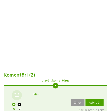
Komentāri (2)
aizvērt komentārus
Mimi
Ziņot
Atbildēt
6
0
18.10.2023.
12:37