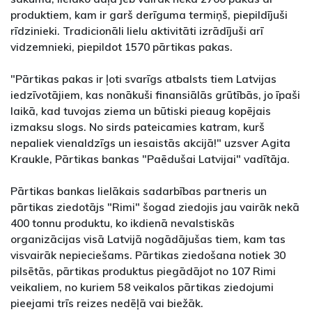
produktiem, kam ir garš derīguma termiņš, piepildījuši
rīdzinieki. Tradicionāli lielu aktivitāti izrādījuši arī
vidzemnieki, piepildot 1570 pārtikas pakas.
"Pārtikas pakas ir ļoti svarīgs atbalsts tiem Latvijas
iedzīvotājiem, kas nonākuši finansiālās grūtībās, jo īpaši
laikā, kad tuvojas ziema un būtiski pieaug kopējais
izmaksu slogs. No sirds pateicamies katram, kurš
nepaliek vienaldzīgs un iesaistās akcijā!" uzsver Agita
Kraukle, Pārtikas bankas "Paēdušai Latvijai" vadītāja.
Pārtikas bankas lielākais sadarbības partneris un
pārtikas ziedotājs "Rimi" šogad ziedojis jau vairāk nekā
400 tonnu produktu, ko ikdienā nevalstiskās
organizācijas visā Latvijā nogādājušas tiem, kam tas
visvairāk nepieciešams. Pārtikas ziedošana notiek 30
pilsētās, pārtikas produktus piegādājot no 107 Rimi
veikaliem, no kuriem 58 veikalos pārtikas ziedojumi
pieejami trīs reizes nedēļā vai biežāk.