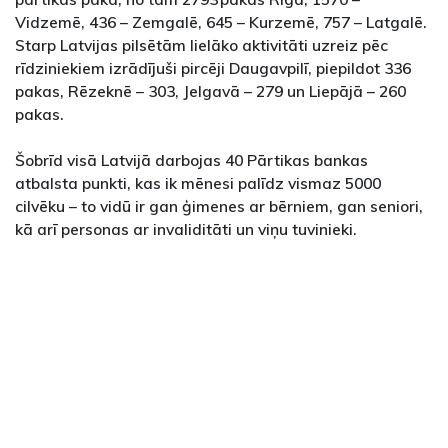
Vidzemē, 436 – Zemgalē, 645 – Kurzemē, 757 – Latgalē.
Starp Latvijas pilsētām lielāko aktivitāti uzreiz pēc
rīdziniekiem izrādījuši pircēji Daugavpilī, piepildot 336
pakas, Rēzeknē – 303, Jelgavā – 279 un Liepājā – 260
pakas.
Šobrīd visā Latvijā darbojas 40 Pārtikas bankas
atbalsta punkti, kas ik mēnesi palīdz vismaz 5000
cilvēku – to vidū ir gan ģimenes ar bērniem, gan seniori,
kā arī personas ar invaliditāti un viņu tuvinieki.