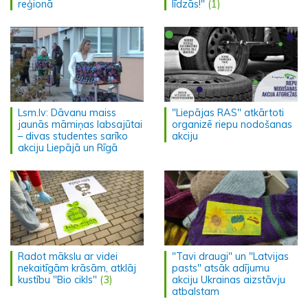
reģionā
līdzās!"
(1)
Lsm.lv: Dāvanu maiss
"Liepājas RAS" atkārtoti
jaunās māmiņas labsajūtai
organizē riepu nodošanas
– divas studentes sarīko
akciju
akciju Liepājā un Rīgā
Radot mākslu ar videi
"Tavi draugi" un "Latvijas
nekaitīgām krāsām, atklāj
pasts" atsāk adījumu
kustību "Bio cikls"
(3)
akciju Ukrainas aizstāvju
atbalstam