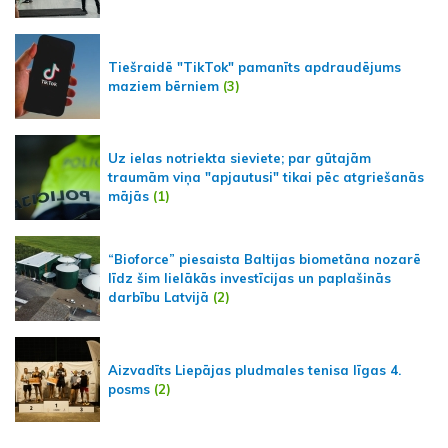
Tiešraidē "TikTok" pamanīts apdraudējums
maziem bērniem
(3)
Uz ielas notriekta sieviete; par gūtajām
traumām viņa "apjautusi" tikai pēc atgriešanās
mājās
(1)
“Bioforce” piesaista Baltijas biometāna nozarē
līdz šim lielākās investīcijas un paplašinās
darbību Latvijā
(2)
Aizvadīts Liepājas pludmales tenisa līgas 4.
posms
(2)