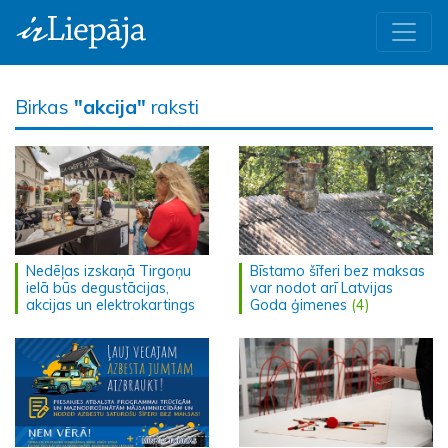
Birkas
"akcija"
raksti
Nedēļas izskaņā Tirgoņu
Bīstamo šīferi bez maksas
ielā būs degustācijas,
var nodot arī Latvijas
akcijas un elektrokartings
Goda ģimenes
(4)