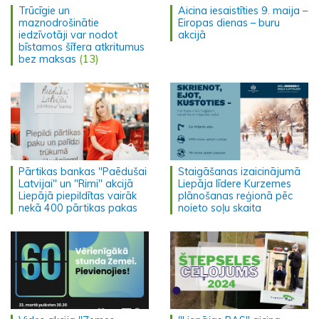
Trūcīgie un
Aicina iesaistīties 9. maija –
maznodrošinātie
Eiropas dienas – buru
iedzīvotāji var nodot
akcijā
bīstamos šīfera atkritumus
bez maksas
(13)
Pārtikas bankas "Paēdušai
Staigāšanas izaicinājumā
Latvijai" un "Rimi" akcijā
Liepāja līdere Kurzemes
Liepājā piepildītas vairāk
plānošanas reģionā pēc
nekā 400 pārtikas pakas
noieto soļu skaita