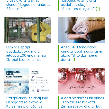
Vides akcija "Zemes
"Liepājas RAS" aicina
stunda" šogad norisināsies
piedalīties akcijā
23. martā
"Štepseles ceļojums"
(1)
Lsm.lv: Liepājā
Ar saukli "Mana rīcība
daudzdzīvokļu māja
klimata labā!" norisināsies
ietaupa 200 eiro mēnesī,
akcija "Silto džemperu
šķirojot bioatkritumus
diena"
(1)
Staigāšanas izaicinājumā
Aicina piedalīties biedrības
Liepāja trešā aktīvākā
"Tabitas sirds" rīkotā
Kurzemes plānošanas
Ziemassvētku akcijā "Būt