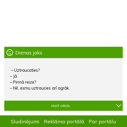
Dienas joks
– Uztraucaties?
– Jā.
– Pirmā reize?
– Nē, esmu uztraucies arī agrāk.
skatīt nākošo
Sludinājumi
Reklāma portālā
Par portālu