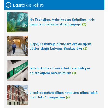
Lasītākie raksti
No Francijas, Meksikas un Spānijas – trīs
jauni ielu mākslas stāsti Liepājā
(2)
Liepājas muzejs aicina uz ekskursijām
vēsturiskajā Latvijas Bankas ēkā
(1)
Iedzīvotājus aicina izteikt viedokli par
saistošajiem noteikumiem
(3)
Liepājas pašvaldības notikumu plāns laikā
no 3. līdz 9. augustam
(2)