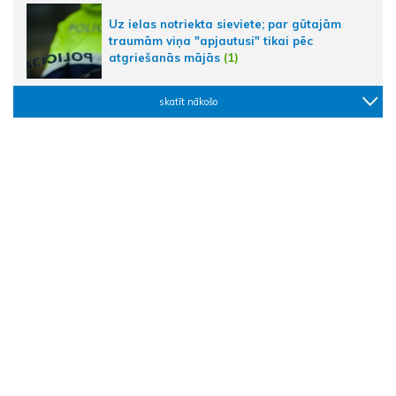
Uz ielas notriekta sieviete; par gūtajām
traumām viņa "apjautusi" tikai pēc
atgriešanās mājās
(1)
skatīt nākošo