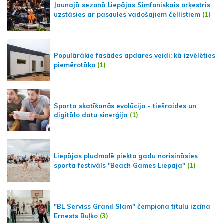
Jaunajā sezonā Liepājas Simfoniskais orķestris
uzstāsies ar pasaules vadošajiem čellistiem
(1)
Populārākie fasādes apdares veidi: kā izvēlēties
piemērotāko
(1)
Sporta skatīšanās evolūcija - tiešraides un
digitālo datu sinerģija
(1)
Liepājas pludmalē piekto gadu norisināsies
sporta festivāls "Beach Games Liepaja"
(1)
"BL Serviss Grand Slam" čempiona titulu izcīna
Ernests Buļko
(3)