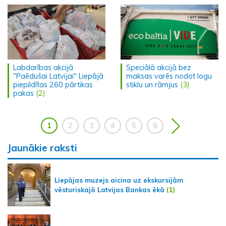
Labdarības akcijā
Speciālā akcijā bez
"Paēdušai Latvijai" Liepājā
maksas varēs nodot logu
piepildītas 260 pārtikas
stiklu un rāmjus
(3)
pakas
(2)
1
2
3
4
5
6
Jaunākie raksti
Liepājas muzejs aicina uz ekskursijām
vēsturiskajā Latvijas Bankas ēkā
(1)