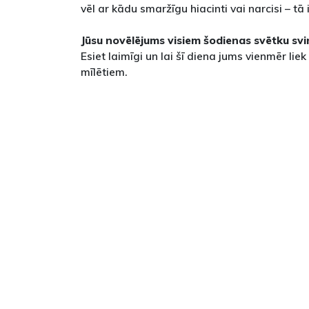
vēl ar kādu smaržīgu hiacinti vai narcisi – tā i
Jūsu novēlējums visiem šodienas svētku sv
Esiet laimīgi un lai šī diena jums vienmēr lie
mīlētiem.