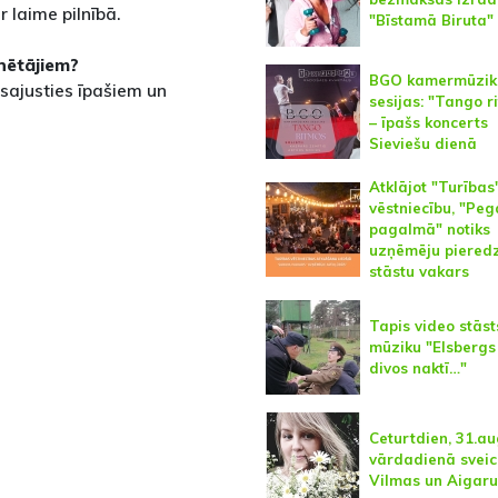
r laime pilnībā.
"Bīstamā Biruta"
inētājiem?
BGO kamermūzik
k sajusties īpašiem un
sesijas: "Tango r
– īpašs koncerts
Sieviešu dienā
Atklājot "Turības
vēstniecību, "Pe
pagalmā" notiks
uzņēmēju piered
stāstu vakars
Tapis video stāst
mūziku "Elsbergs
divos naktī…"
Ceturtdien, 31.au
vārdadienā svei
Vilmas un Aigaru