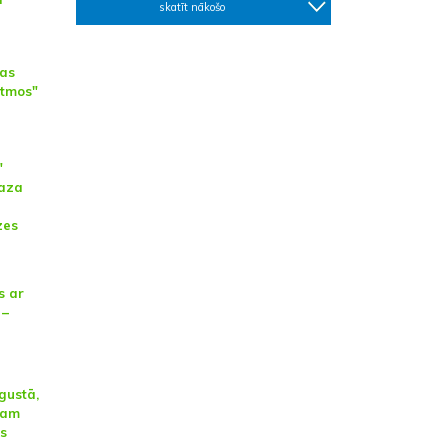
skatīt nākošo
as
itmos"
"
gaza
zes
s ar
 –
gustā,
cam
s