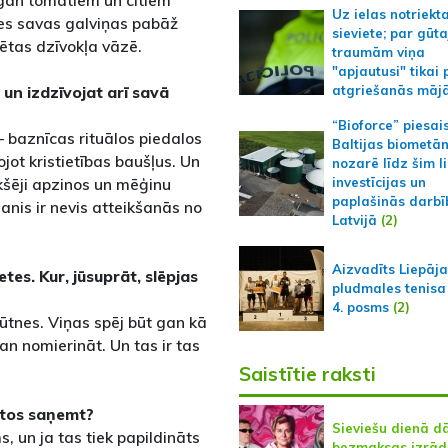
gan tomātiem un citiem
Uz ielas notriekt
mes savas galviņas pabāž
sieviete; par gūt
sētas dzīvokļa vāzē.
traumām viņa
"apjautusi" tikai 
t un izdzīvojat arī savā
atgriešanās māj
“Bioforce” piesai
 – baznīcas rituālos piedalos
Baltijas biometā
jot kristietības baušļus. Un
nozarē līdz šim l
ekšēji apzinos un mēģinu
investīcijas un
paplašinās darbī
nis ir nevis atteikšanās no
Latvijā
(2)
Aizvadīts Liepāj
tes. Kur, jūsuprāt, slēpjas
pludmales tenisa
4. posms
(2)
ūtnes. Viņas spēj būt gan kā
an nomierināt. Un tas ir tas
Saistītie raksti
lētos saņemt?
Sieviešu dienā d
 un ja tas tiek papildināts
bezmaksas izrād