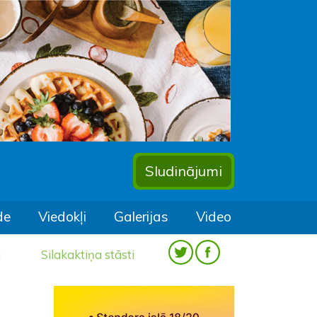
Sludinājumi
de
Viedokļi
Galerijas
Video
a
Silakaktiņa stāsti