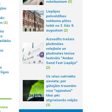
noteikumiem
(3)
a
ajām
Liepājas
pašvaldības
pēc
notikumu plāns
ās
(1)
laikā no 3. līdz 9.
augustam
(2)
sta
na
Aizvadīts trešais
ielākās
pludmales
volejbola un
bu
pludmales tenisa
festivāls "Amber
Sand Fest Liepāja"
as
(2)
 līgas
Uz ielas notriekta
sieviete; par
gūtajām traumām
viņa "apjautusi"
tikai pēc
atgriešanās mājās
(1)
āvina
i