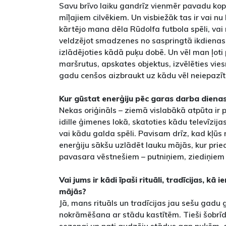
Savu brīvo laiku gandrīz vienmēr pavadu kop
mīļajiem cilvēkiem. Un visbiežāk tas ir vai nu
kārtējo mana dēla Rūdolfa futbola spēli, va
veldzējot smadzenes no saspringtā ikdienas 
izlādējoties kādā puķu dobē. Un vēl man ļoti 
maršrutus, apskates objektus, izvēlēties vies
gadu cenšos aizbraukt uz kādu vēl neiepazītu
Kur gūstat enerģiju pēc garas darba diena
Nekas oriģināls – ziemā vislabākā atpūta ir 
idille ģimenes lokā, skatoties kādu televīzijas
vai kādu galda spēli. Pavisam drīz, kad kļūs
enerģiju sākšu uzlādēt lauku mājās, kur pri
pavasara vēstnešiem – putniņiem, ziediņiem
Vai jums ir kādi īpaši rituāli, tradīcijas, kā
mājās?
Jā, mans rituāls un tradīcijas jau sešu gadu
nokrāmēšana ar stādu kastītēm. Tieši šobrī