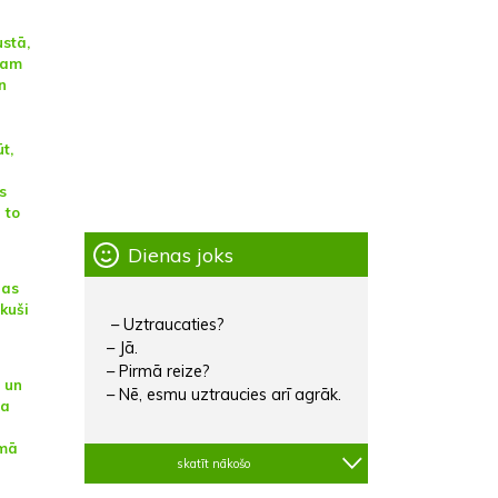
stā,
cam
n
t,
s
 to
Dienas joks
nas
kuši
– Uztraucaties?
– Jā.
– Pirmā reize?
 un
– Nē, esmu uztraucies arī agrāk.
la
amā
skatīt nākošo