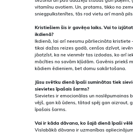
sezonai un pati audzēju stādus gan puķēm, 
vitamīnu avotiem. Un, protams, tikko no ze
sniegpulkstenītes, tās rod vietu arī manā pil
Kristiešiem šis ir gavēņa laiks. Vai to izjūta
ikdienā?
Ikdienā, lai arī neesmu pārliecināta kristiete
tikai dažas reizes gadā, cenšos dzīvot, ievēro
jāatzīst, ka ne vienmēr tas izdodas, ko arī i
mācīties no savām kļūdām. Gavēnis priekš ma
kādiem ēdieniem, bet domu sakārtošana.
Jūsu svētku dienā īpaši suminātas tiek sievie
sievietes īpašais šarms?
Sievietes ir emocionālas un noslēpumainas b
vējš, gan kā ūdens, tātad spēj gan aizraut, g
īpašais šarms.
Vai ir kāda dāvana, ko šajā dienā īpaši vē
Vislabākā dāvana ir uzmanības apliecinājums,