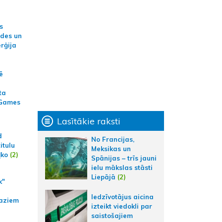
s
ides un
erģija
ē
ta
 Games
Lasītākie raksti
d
No Francijas,
itulu
Meksikas un
ļko
(2)
Spānijas – trīs jauni
ielu mākslas stāsti
Liepājā
(2)
k"
Iedzīvotājus aicina
aziem
izteikt viedokli par
saistošajiem