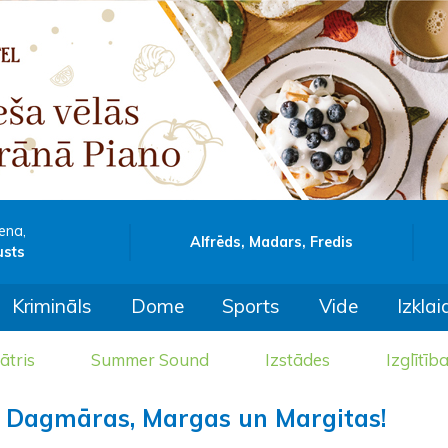
ena,
Alfrēds, Madars, Fredis
usts
Krimināls
Dome
Sports
Vide
Izklai
ātris
Summer Sound
Izstādes
Izglītīb
am Dagmāras, Margas un Margitas!