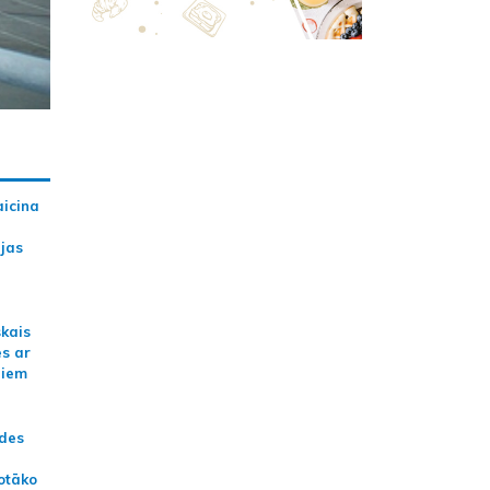
aicina
ijas
skais
es ar
jiem
ādes
otāko