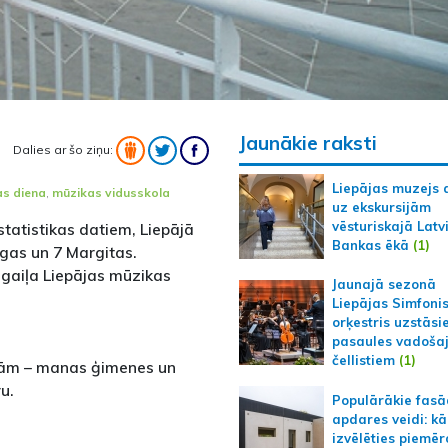
Jaunākie raksti
Dalies ar šo ziņu:
Liepājas muzejs 
s diena
,
mūzikas vidusskola
uz ekskursijām
vēsturiskajā Latv
statistikas datiem, Liepājā
Bankas ēkā
(1)
gas un 7 Margitas.
gaiļa Liepājas mūzikas
Jaunajā sezonā
Liepājas Simfoni
orķestris uzstāsi
pasaules vadoša
čellistiem
(1)
ļām – manas ģimenes un
u.
Populārākie fas
apdares veidi: kā
izvēlēties piemēr