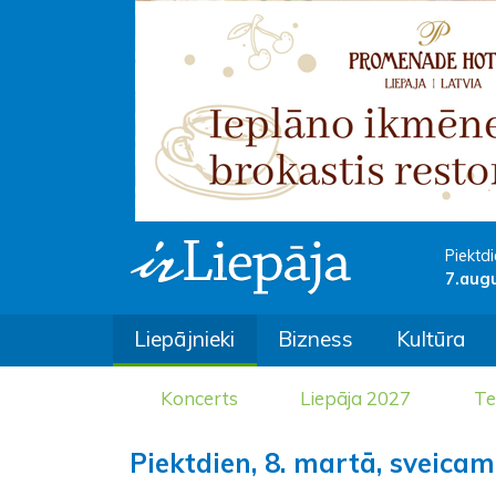
Piektdi
7.aug
Liepājnieki
Bizness
Kultūra
Koncerts
Liepāja 2027
Te
Piektdien, 8. martā, sveic