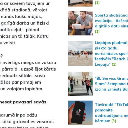
(1)
ā ar saviem tuvajiem un
 kādā stadionā, vērojot
Sporta skatīšanā
i manās lauku mājās,
evolūcija - tiešra
garīgā darba un fiziski
digitālo datu sin
patīk ceļot – plānot
(1)
nīcas un tā tālāk. Katru
 valsti.
Liepājas pludmal
piekto gadu
norisināsies spor
s?
festivāls "Beach
pilnvērtīgs miegs un vakara
Liepaja"
(1)
 pārraidi, uzspēlējot kārtis
 nedaudz siltāks, savu
"BL Serviss Gran
ecāšos par pirmajiem
Slam" čempiona t
 un zaļajām lapiņām.
izcīna Ernests Bu
 ienesat pavasari savās
Tiešraidē "TikTo
pamanīts
 garumā ir palodžu
apdraudējums m
bērniem
(3)
d sāku gatavoties vasaras