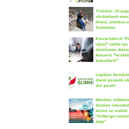
Trešdien, 30.augu
vārdadienā svei
Alvjus, Jolantas u
Samantas
Koncertdārzā "Pū
vējiņi!" notiks Igo
dzimšanas diena
koncerts "Ieraksti
kalendārā!"
Liepājas dzimša
dienā pasaulē nā
divi puisīši
Mūzikas, mākslas
dizaina vidussko
aicina uz izstādi
"Aisberga redz
daļa"