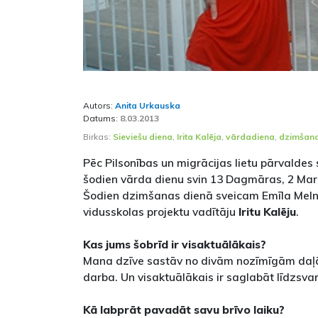
Autors:
Anita Urkauska
Datums:
8.03.2013
Birkas:
Sieviešu diena
,
Irita Kalēja
,
vārdadiena
,
dzimšana
Pēc Pilsonības un migrācijas lietu pārvaldes 
šodien vārda dienu svin 13 Dagmāras, 2 Mar
Šodien dzimšanas dienā sveicam Emīla Meln
vidusskolas projektu vadītāju
Iritu Kalēju
.
Kas jums šobrīd ir visaktuālākais?
Mana dzīve sastāv no divām nozīmīgām da
darba. Un visaktuālākais ir saglabāt līdzsvar
Kā labprāt pavadāt savu brīvo laiku?