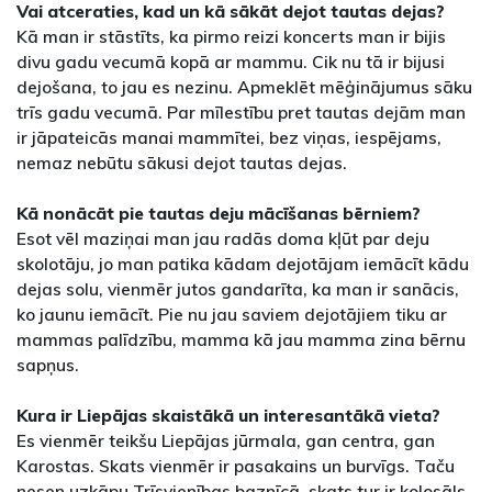
Vai atceraties, kad un kā sākāt dejot tautas dejas?
Kā man ir stāstīts, ka pirmo reizi koncerts man ir bijis
divu gadu vecumā kopā ar mammu. Cik nu tā ir bijusi
dejošana, to jau es nezinu. Apmeklēt mēģinājumus sāku
trīs gadu vecumā. Par mīlestību pret tautas dejām man
ir jāpateicās manai mammītei, bez viņas, iespējams,
nemaz nebūtu sākusi dejot tautas dejas.
Kā nonācāt pie tautas deju mācīšanas bērniem?
Esot vēl maziņai man jau radās doma kļūt par deju
skolotāju, jo man patika kādam dejotājam iemācīt kādu
dejas solu, vienmēr jutos gandarīta, ka man ir sanācis,
ko jaunu iemācīt. Pie nu jau saviem dejotājiem tiku ar
mammas palīdzību, mamma kā jau mamma zina bērnu
sapņus.
Kura ir Liepājas skaistākā un interesantākā vieta?
Es vienmēr teikšu Liepājas jūrmala, gan centra, gan
Karostas. Skats vienmēr ir pasakains un burvīgs. Taču
nesen uzkāpu Trīsvienības baznīcā, skats tur ir kolosāls,