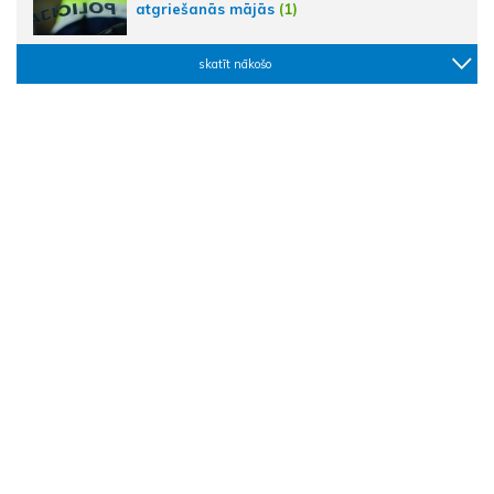
atgriešanās mājās
(1)
skatīt nākošo