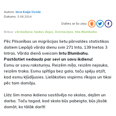
Autors:
Ieva Kaija Ozola
Datums:
3.06.2014
Dalies ar šo ziņu:
Birkas:
vārdadiena
,
tautas dejas
,
Dzirnaviņas
,
Inta Blumbaha
Pēc Pilsonības un migrācijas lietu pārvaldes statistikas
datiem Liepājā vārda dienu svin 271 Inta, 139 Inetas 3
Intras. Vārda dienā sveicam
Intu Blumbahu.
Pastāstiet nedaudz par sevi un savu ikdienu!
Esmu ar savu raksturiņu. Reizēm mīļa, reizēm nejauka,
reizēm traka. Esmu spītīga bez gala, taču spēju atzīt,
kad esmu kļūdījusies. Lielākoties vispirms rīkojos un tikai
pēc tam domāju.
Līdz šim mana ikdiena sastāvēja no skolas, dejām un
darba. Taču tagad, kad skola būs pabeigta, būs jāsāk
domāt, ko tālāk darīt!