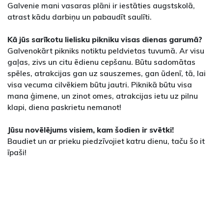
Galvenie mani vasaras plāni ir iestāties augstskolā,
atrast kādu darbiņu un pabaudīt saulīti.
Kā jūs sarīkotu lielisku pikniku visas dienas garumā?
Galvenokārt pikniks notiktu peldvietas tuvumā. Ar visu
gaļas, zivs un citu ēdienu cepšanu. Būtu sadomātas
spēles, atrakcijas gan uz sauszemes, gan ūdenī, tā, lai
visa vecuma cilvēkiem būtu jautri. Piknikā būtu visa
mana ģimene, un zinot omes, atrakcijas ietu uz pilnu
klapi, diena paskrietu nemanot!
Jūsu novēlējums visiem, kam šodien ir svētki!
Baudiet un ar prieku piedzīvojiet katru dienu, taču šo it
īpaši!