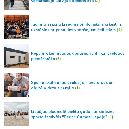
vēsturiskajā Latvijas Bankas ēkā
(2)
Jaunajā sezonā Liepājas Simfoniskais orķestris
uzstāsies ar pasaules vadošajiem čellistiem
(1)
Populārākie fasādes apdares veidi: kā izvēlēties
piemērotāko
(3)
Sporta skatīšanās evolūcija - tiešraides un
digitālo datu sinerģija
(1)
Liepājas pludmalē piekto gadu norisināsies
sporta festivāls "Beach Games Liepaja"
(1)