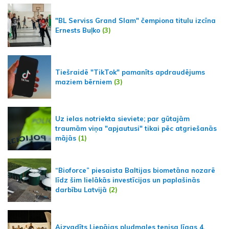
"BL Serviss Grand Slam" čempiona titulu izcīna
Ernests Buļko
(3)
Tiešraidē "TikTok" pamanīts apdraudējums
maziem bērniem
(3)
Uz ielas notriekta sieviete; par gūtajām
traumām viņa "apjautusi" tikai pēc atgriešanās
mājās
(1)
“Bioforce” piesaista Baltijas biometāna nozarē
līdz šim lielākās investīcijas un paplašinās
darbību Latvijā
(2)
Aizvadīts Liepājas pludmales tenisa līgas 4.