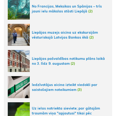
No Francijas, Meksikas un Spānijas – trīs
jauni ielu mākslas stāsti Liepājā
(2)
Liepājas muzejs aicina uz ekskursijām
vēsturiskajā Latvijas Bankas ēkā
(2)
Liepājas pašvaldības notikumu plāns laikā
no 3. līdz 9. augustam
(2)
Iedzīvotājus aicina izteikt viedokli par
saistošajiem noteikumiem
(3)
Uz ielas notriekta sieviete; par gūtajām
traumām viņa "apjautusi" tikai pēc