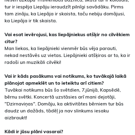
tur ir iespēja Liepāju ieraudzīt pilnīgi savādāku. Pirms
tam zināju, ka Liepāja ir skaista, taču nebiju domājusi,
ka Liepāja ir tik skaista.
Vai esat ievērojusi, kas liepājniekus atšķir no cilvēkiem
citur?
Man liekas, ka liepājnieki vienmēr būs vēja parauti,
nekad nestāvēs uz vietas. Liepājnieki atšķiras ar to, ka ir
radoši un muzikāli cilvēki!
Vai ir kāds pasākums vai notikums, ko tuvākajā laikā
plānojat apmeklēt un to ieteiktu arī citiem?
Tuvākai notikums būs šo svētdien, 7.jūnijā, Kapsēdē,
bērnu svētki. Koncertā uzstāsies arī mani dejotāji,
"Dzirnaviņas". Domāju, ka aktivitātes bērniem tur būs
daudz un dažāds, tādēļ ja nav slinkums iesaku
aizbraukt!
Kādi ir jūsu plāni vasarai?