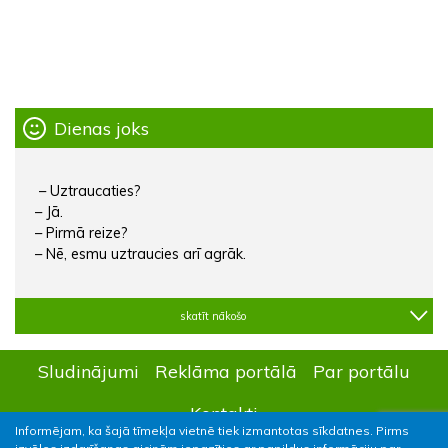
Dienas joks
– Uztraucaties?
– Jā.
– Pirmā reize?
– Nē, esmu uztraucies arī agrāk.
skatīt nākošo
Sludinājumi
Reklāma portālā
Par portālu
Kontakti
Informējam, ka šajā tīmekļa vietnē tiek izmantotas sīkdatnes. Pirms