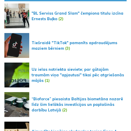
"BL Serviss Grand Slam" čempiona titulu izcīna
Ernests Buļko
(2)
Tiešraidē "TikTok" pamanīts apdraudējums
maziem bērniem
(3)
Uz ielas notriekta sieviete; par gūtajām
traumām viņa "apjautusi" tikai pēc atgriešanās
mājās
(1)
“Bioforce” piesaista Baltijas biometāna nozarē
līdz šim lielākās investīcijas un paplašinās
darbību Latvijā
(2)