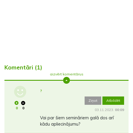
Komentāri (1)
aizvērt komentārus
?
Ziņot
Atbildēt
0
0
03.11.2023.
00:09
Vai par šiem semināriem galā dos arī
kādu apliecinājumu?