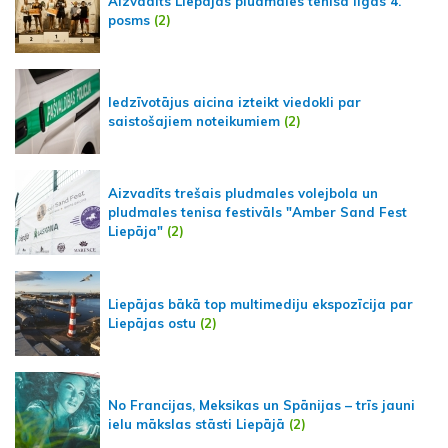
Aizvadīts Liepājas pludmales tenisa līgas 4.
posms
(2)
Iedzīvotājus aicina izteikt viedokli par
saistošajiem noteikumiem
(2)
Aizvadīts trešais pludmales volejbola un
pludmales tenisa festivāls "Amber Sand Fest
Liepāja"
(2)
Liepājas bākā top multimediju ekspozīcija par
Liepājas ostu
(2)
No Francijas, Meksikas un Spānijas – trīs jauni
ielu mākslas stāsti Liepājā
(2)