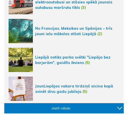
elektroautobusi un stāsies spēkā jaunais
autobusu maršrutu tīkls
(3)
No Francijas, Meksikas un Spānijas – trīs
jauni ielu mākslas stāsti Liepājā
(2)
Liepājā notiks parka svētki "Liepāja bez
barjerām", gaidīts ikviens
(5)
JaunLiepājas vakara tirdziņš aicina kopā
svinēt divu gadu jubileju
(5)
skatīt nākošo