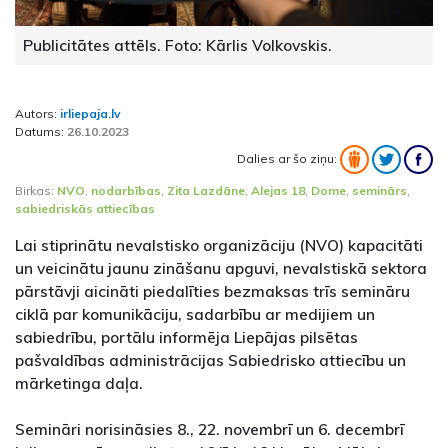
Publicitātes attēls. Foto: Kārlis Volkovskis.
Autors:
irliepaja.lv
Datums:
26.10.2023
Dalies ar šo ziņu:
Birkas:
NVO
,
nodarbības
,
Zita Lazdāne
,
Alejas 18
,
Dome
,
seminārs
,
sabiedriskās attiecības
Lai stiprinātu nevalstisko organizāciju (NVO) kapacitāti
un veicinātu jaunu zināšanu apguvi, nevalstiskā sektora
pārstāvji aicināti piedalīties bezmaksas trīs semināru
ciklā par komunikāciju, sadarbību ar medijiem un
sabiedrību, portālu informēja Liepājas pilsētas
pašvaldības administrācijas Sabiedrisko attiecību un
mārketinga daļa.
Semināri norisināsies 8., 22. novembrī un 6. decembrī