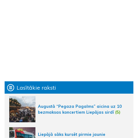
Lasītākie raksti
Augustā “Pegaza Pagalms” aicina uz 10
bezmaksas koncertiem Liepājas sirdī
(5)
Liepājā sāks kursēt pirmie jaunie