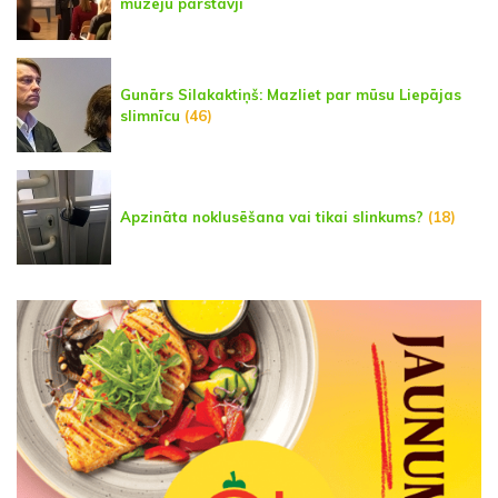
muzeju pārstāvji
Gunārs Silakaktiņš: Mazliet par mūsu Liepājas
slimnīcu
(46)
Apzināta noklusēšana vai tikai slinkums?
(18)