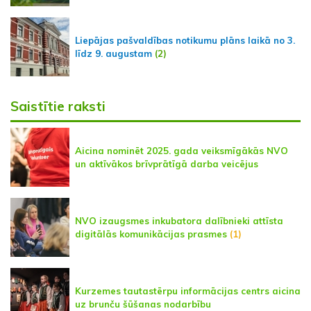
Liepājas pašvaldības notikumu plāns laikā no 3.
līdz 9. augustam
(2)
Saistītie raksti
Aicina nominēt 2025. gada veiksmīgākās NVO
un aktīvākos brīvprātīgā darba veicējus
NVO izaugsmes inkubatora dalībnieki attīsta
digitālās komunikācijas prasmes
(1)
Kurzemes tautastērpu informācijas centrs aicina
uz brunču šūšanas nodarbību