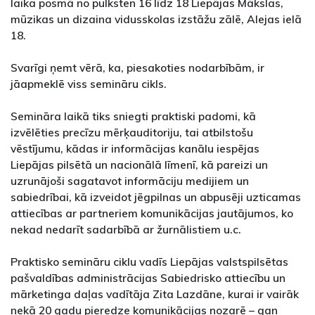
laika posmā no pulksten 16 līdz 18 Liepājas Mākslas,
mūzikas un dizaina vidusskolas izstāžu zālē, Alejas ielā
18.
Svarīgi ņemt vērā, ka, piesakoties nodarbībām, ir
jāapmeklē viss semināru cikls.
Semināra laikā tiks sniegti praktiski padomi, kā
izvēlēties precīzu mērķauditoriju, tai atbilstošu
vēstījumu, kādas ir informācijas kanālu iespējas
Liepājas pilsētā un nacionālā līmenī, kā pareizi un
uzrunājoši sagatavot informāciju medijiem un
sabiedrībai, kā izveidot jēgpilnas un abpusēji uzticamas
attiecības ar partneriem komunikācijas jautājumos, ko
nekad nedarīt sadarbībā ar žurnālistiem u.c.
Praktisko semināru ciklu vadīs Liepājas valstspilsētas
pašvaldības administrācijas Sabiedrisko attiecību un
mārketinga daļas vadītāja Zita Lazdāne, kurai ir vairāk
nekā 20 gadu pieredze komunikācijas nozarē – gan