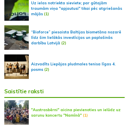
Uz ielas notriekta sieviete; par gūtajām
traumām viņa "apjautusi" tikai pēc atgriešanās
mājās
(1)
“Bioforce” piesaista Baltijas biometāna nozarē
līdz šim lielākās investīcijas un paplašinās
darbību Latvijā
(2)
Aizvadīts Liepājas pludmales tenisa līgas 4.
posms
(2)
Saistītie raksti
"Austrasbērni" aicina pievienoties un ielūdz uz
sarunu koncertu "Namīnā"
(1)