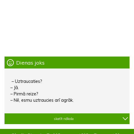
Dienas joks
– Uztraucaties?
– Jā.
– Pirmā reize?
– Nē, esmu uztraucies arī agrāk.
skatīt nākošo