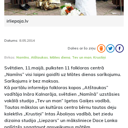
irliepaja.lv
Datums:
8.05.2014
Dalies ar šo ziņu:
Birkas:
Namīns
,
Atštaukas
,
Mātes diena
,
Tev un man
,
Krustiņi
Svētdien, 11.maijā, pulksten 11 folkloras centrā
„Namīns” visi laipni gaidīti uz Mātes dienas sarīkojumu.
Sarīkojums ir bez maksas.
Kā portālu informēja folkloras kopas „Atštaukas”
vadītāja Ināra Kalnarāja, svētdien „Namīnā” uzstāsies
vokālā studija „Tev un man” Igetas Gaiķes vadībā,
Tautas mākslas un kultūras centra bērnu tautas deju
kolektīvs „Krustiņi” Intas Āboliņas vadībā, bet ziedu
dizaina studija „Liepzars” un māksliniece Dace Lanka
palīdzēs sagatavot apsveikumus mātēm.