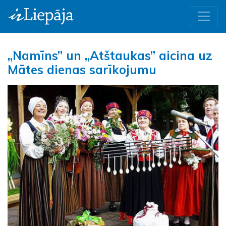
„Namīns” un „Atštaukas” aicina uz
Mātes dienas sarīkojumu