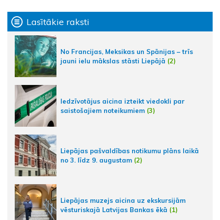
Lasītākie raksti
No Francijas, Meksikas un Spānijas – trīs
jauni ielu mākslas stāsti Liepājā
(2)
Iedzīvotājus aicina izteikt viedokli par
saistošajiem noteikumiem
(3)
Liepājas pašvaldības notikumu plāns laikā
no 3. līdz 9. augustam
(2)
Liepājas muzejs aicina uz ekskursijām
vēsturiskajā Latvijas Bankas ēkā
(1)