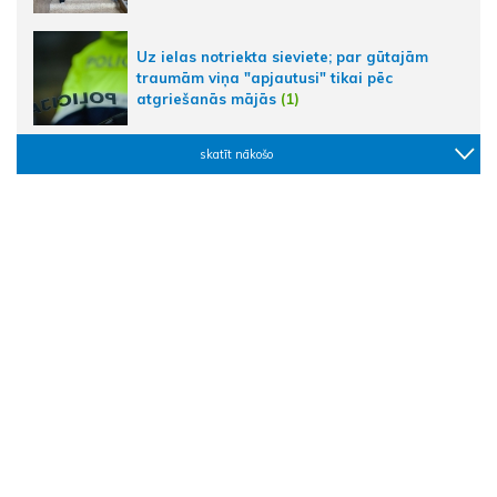
Uz ielas notriekta sieviete; par gūtajām
traumām viņa "apjautusi" tikai pēc
atgriešanās mājās
(1)
skatīt nākošo