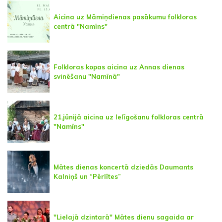
Aicina uz Māmiņdienas pasākumu folkloras
centrā "Namīns"
Folkloras kopas aicina uz Annas dienas
svinēšanu "Namīnā"
21.jūnijā aicina uz Ielīgošanu folkloras centrā
"Namīns"
Mātes dienas koncertā dziedās Daumants
Kalniņš un “Pērlītes”
"Lielajā dzintarā" Mātes dienu sagaida ar