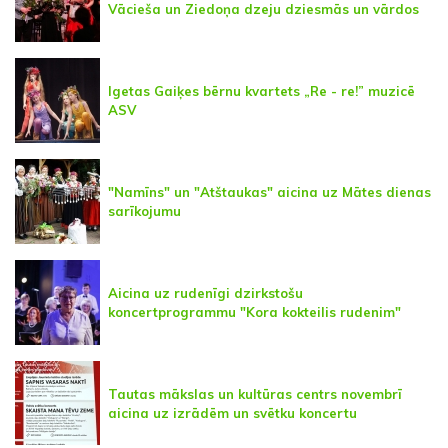
Vācieša un Ziedoņa dzeju dziesmās un vārdos
Igetas Gaiķes bērnu kvartets „Re - re!” muzicē
ASV
"Namīns" un "Atštaukas" aicina uz Mātes dienas
sarīkojumu
Aicina uz rudenīgi dzirkstošu
koncertprogrammu "Kora kokteilis rudenim"
Tautas mākslas un kultūras centrs novembrī
aicina uz izrādēm un svētku koncertu