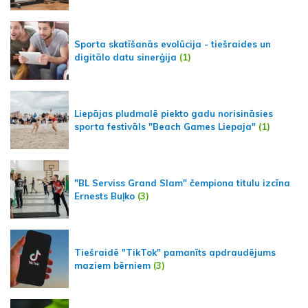
Sporta skatīšanās evolūcija - tiešraides un
digitālo datu sinerģija
(1)
Liepājas pludmalē piekto gadu norisināsies
sporta festivāls "Beach Games Liepaja"
(1)
"BL Serviss Grand Slam" čempiona titulu izcīna
Ernests Buļko
(3)
Tiešraidē "TikTok" pamanīts apdraudējums
maziem bērniem
(3)