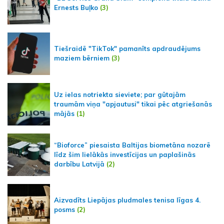
Ernests Buļko
(3)
Tiešraidē "TikTok" pamanīts apdraudējums
maziem bērniem
(3)
Uz ielas notriekta sieviete; par gūtajām
traumām viņa "apjautusi" tikai pēc atgriešanās
mājās
(1)
“Bioforce” piesaista Baltijas biometāna nozarē
līdz šim lielākās investīcijas un paplašinās
darbību Latvijā
(2)
Aizvadīts Liepājas pludmales tenisa līgas 4.
posms
(2)