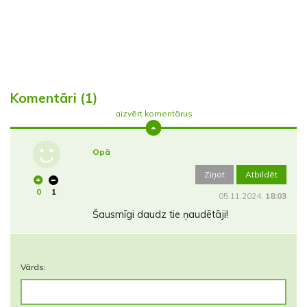
Komentāri (1)
aizvērt komentārus
Opā
Ziņot
Atbildēt
0
1
05.11.2024.
18:03
Šausmīgi daudz tie ņaudētāji!
Vārds: