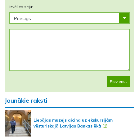
Izvēlies seju:
Pievienot
Jaunākie raksti
Liepājas muzejs aicina uz ekskursijām
vēsturiskajā Latvijas Bankas ēkā
(1)