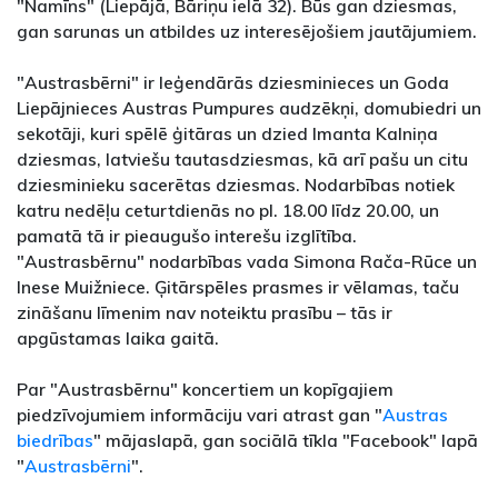
"Namīns" (Liepājā, Bāriņu ielā 32). Būs gan dziesmas,
gan sarunas un atbildes uz interesējošiem jautājumiem.
"Austrasbērni" ir leģendārās dziesminieces un Goda
Liepājnieces Austras Pumpures audzēkņi, domubiedri un
sekotāji, kuri spēlē ģitāras un dzied Imanta Kalniņa
dziesmas, latviešu tautasdziesmas, kā arī pašu un citu
dziesminieku sacerētas dziesmas. Nodarbības notiek
katru nedēļu ceturtdienās no pl. 18.00 līdz 20.00, un
pamatā tā ir pieaugušo interešu izglītība.
"Austrasbērnu" nodarbības vada Simona Rača-Rūce un
Inese Muižniece. Ģitārspēles prasmes ir vēlamas, taču
zināšanu līmenim nav noteiktu prasību – tās ir
apgūstamas laika gaitā.
Par "Austrasbērnu" koncertiem un kopīgajiem
piedzīvojumiem informāciju vari atrast gan "
Austras
biedrības
" mājaslapā, gan sociālā tīkla "Facebook" lapā
"
Austrasbērni
".