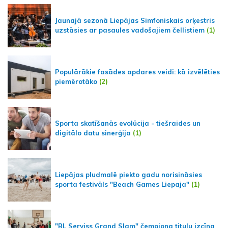
Jaunajā sezonā Liepājas Simfoniskais orķestris
uzstāsies ar pasaules vadošajiem čellistiem
(1)
Populārākie fasādes apdares veidi: kā izvēlēties
piemērotāko
(2)
Sporta skatīšanās evolūcija - tiešraides un
digitālo datu sinerģija
(1)
Liepājas pludmalē piekto gadu norisināsies
sporta festivāls "Beach Games Liepaja"
(1)
"BL Serviss Grand Slam" čempiona titulu izcīna