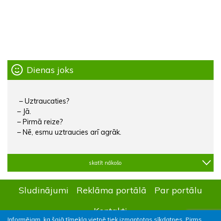
Dienas joks
– Uztraucaties?
– Jā.
– Pirmā reize?
– Nē, esmu uztraucies arī agrāk.
skatīt nākošo
Sludinājumi
Reklāma portālā
Par portālu
Kontakti
Informējam, ka šajā tīmekļa vietnē tiek izmantotas sīkdatnes. Pirms