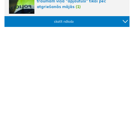
traumām viņa "apjautusi" tikai pēc
atgriešanās mājās
(1)
skatīt nākošo