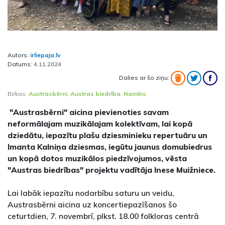
Autors:
irliepaja.lv
Datums:
4.11.2024
Dalies ar šo ziņu:
Birkas:
Austrasbērni
,
Austras biedrība
,
Namīns
"Austrasbērni" aicina pievienoties savam
neformālajam muzikālajam kolektīvam, lai kopā
dziedātu, iepazītu plašu dziesminieku repertuāru un
Imanta Kalniņa dziesmas, iegūtu jaunus domubiedrus
un kopā dotos muzikālos piedzīvojumos, vēsta
"Austras biedrības" projektu vadītāja Inese Muižniece.
Lai labāk iepazītu nodarbību saturu un veidu,
Austrasbērni aicina uz koncertiepazīšanos šo
ceturtdien, 7. novembrī, plkst. 18.00 folkloras centrā