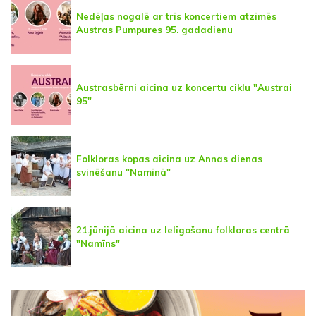
Nedēļas nogalē ar trīs koncertiem atzīmēs
Austras Pumpures 95. gadadienu
Austrasbērni aicina uz koncertu ciklu "Austrai
95"
Folkloras kopas aicina uz Annas dienas
svinēšanu "Namīnā"
21.jūnijā aicina uz Ielīgošanu folkloras centrā
"Namīns"