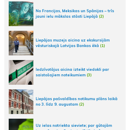
No Francijas, Meksikas un Spānijas – trīs
jauni ielu mākslas stāsti Liepājā
(2)
Liepājas muzejs aicina uz ekskursijām
vēsturiskajā Latvijas Bankas ēkā
(1)
Iedzīvotājus aicina izteikt viedokli par
saistošajiem noteikumiem
(3)
Liepājas pašvaldības notikumu plāns laikā
no 3. līdz 9. augustam
(2)
Uz ielas notriekta sieviete; par gūtajām