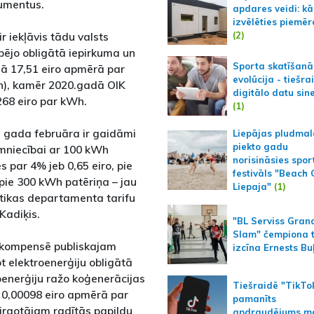
umentus.
apdares veidi: kā
izvēlēties piemēr
(2)
ir iekļāvis tādu valsts
pējo obligātā iepirkuma un
Sporta skatīšanā
ā 17,51 eiro apmērā par
evolūcija - tiešra
h), kamēr 2020.gadā OIK
digitālo datu sin
268 eiro par kWh.
(1)
ā gada februāra ir gaidāmi
Liepājas pludmal
piekto gadu
imniecībai ar 100 kWh
norisināsies spor
 par 4% jeb 0,65 eiro, pie
festivāls "Beach
 pie 300 kWh patēriņa – jau
Liepaja"
(1)
ētikas departamenta tarifu
Kadiķis.
"BL Serviss Gran
Slam" čempiona t
 kompensē publiskajam
izcīna Ernests Bu
t elektroenerģiju obligātā
roenerģiju ražo koģenerācijas
Tiešraidē "TikTo
 0,00098 eiro apmērā par
pamanīts
irgotājam radītās papildu
apdraudējums m