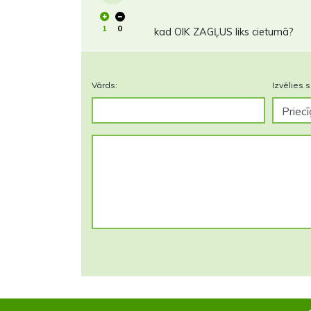
1
0
kad OIK ZAGĻUS liks cietumā?
Vārds:
Izvēlies s