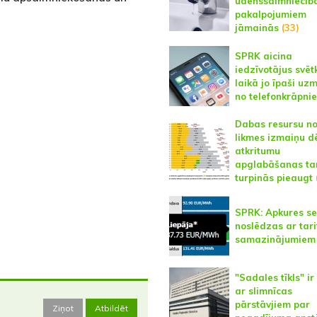
ūdenssaimniecīb
pakalpojumiem
jāmainās
(33)
SPRK aicina
iedzīvotājus svēt
laikā jo īpaši uz
no telefonkrāpni
Dabas resursu no
likmes izmaiņu d
atkritumu
apglabāšanas tar
turpinās pieaugt
SPRK: Apkures s
noslēdzas ar tari
samazinājumiem
"Sadales tīkls" ir
ar slimnīcas
pārstāvjiem par
Ziņot
Atbildēt