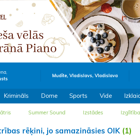
ena,
Mudīte, Vladislavs, Vladislava
usts
Krimināls
Dome
Sports
Vide
Izklai
ātris
Summer Sound
Izstādes
Izglītīb
ības rēķini, jo samazināsies OIK
(1)