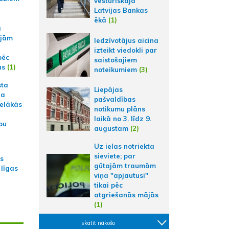
vēsturiskajā
Latvijas Bankas
ēkā
(1)
a
ajām
Iedzīvotājus aicina
izteikt viedokli par
pēc
saistošajiem
ās
(1)
noteikumiem
(3)
sta
Liepājas
na
pašvaldības
ielākās
notikumu plāns
laikā no 3. līdz 9.
bu
augustam
(2)
Uz ielas notriekta
sieviete; par
as
gūtajām traumām
 līgas
viņa "apjautusi"
tikai pēc
atgriešanās mājās
(1)
skatīt nākošo