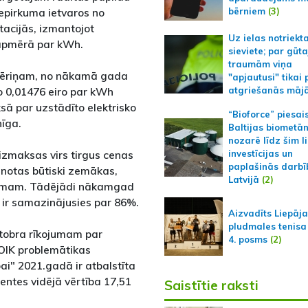
bērniem
(3)
iepirkuma ietvaros no
stacijās, izmantojot
Uz ielas notriekt
 apmērā par kWh.
sieviete; par gūt
traumām viņa
atēriņam, no nākamā gada
"apjautusi" tikai 
o 0,01476 eiro par kWh
atgriešanās māj
ā par uzstādīto elektrisko
“Bioforce” piesai
īga.
Baltijas biometā
nozarē līdz šim l
 izmaksas virs tirgus cenas
investīcijas un
paplašinās darbī
ānotas būtiski zemākas,
Latvijā
(2)
itumam. Tādējādi nākamgad
ir samazinājusies par 86%.
Aizvadīts Liepāj
pludmales tenisa
ktobra rīkojumam par
4. posms
(2)
OIK problemātikas
bai" 2021.gadā ir atbalstīta
ntes vidējā vērtība 17,51
Saistītie raksti