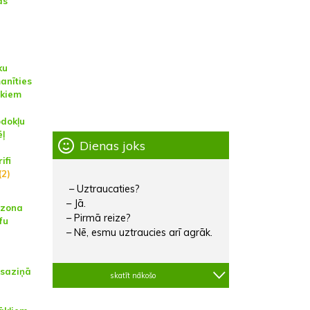
as
ku
manīties
ekiem
dokļu
ēļ
Dienas joks
ifi
(2)
– Uztraucaties?
– Jā.
ezona
– Pirmā reize?
fu
– Nē, esmu uztraucies arī agrāk.
 saziņā
skatīt nākošo