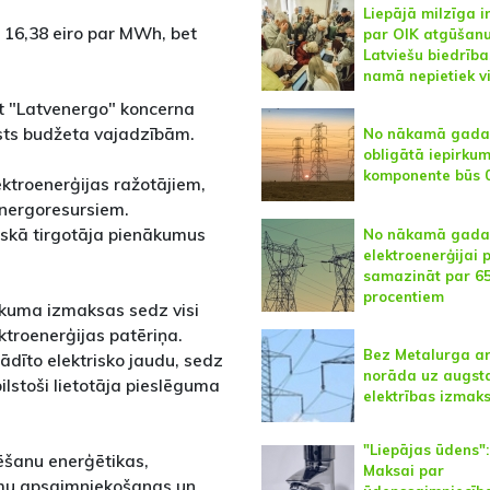
Liepājā milzīga i
 16,38 eiro par MWh, bet
par OIK atgūšanu
Latviešu biedrība
namā nepietiek v
t "Latvenergo" koncerna
sts budžeta vajadzībām.
No nākamā gada
obligātā iepirku
komponente būs 0
ektroenerģijas ražotājiem,
energoresursiem.
liskā tirgotāja pienākumus
No nākamā gada
elektroenerģijai 
samazināt par 6
procentiem
irkuma izmaksas sedz visi
ektroenerģijas patēriņa.
Bez Metalurga arī
dīto elektrisko jaudu, sedz
norāda uz augst
bilstoši lietotāja pieslēguma
elektrības izma
"Liepājas ūdens":
ēšanu enerģētikas,
Maksai par
tumu apsaimniekošanas un