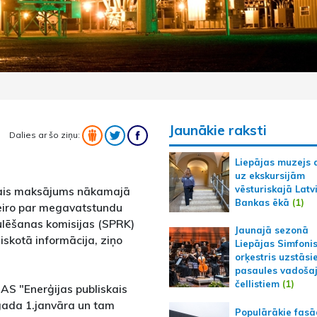
Jaunākie raksti
Dalies ar šo ziņu:
Liepājas muzejs 
uz ekskursijām
vēsturiskajā Latv
jais maksājums nākamajā
Bankas ēkā
(1)
eiro par megavatstundu
ulēšanas komisijas (SPRK)
Jaunajā sezonā
iskotā informācija, ziņo
Liepājas Simfoni
orķestris uzstāsi
pasaules vadoša
čellistiem
(1)
 AS "Enerģijas publiskais
.gada 1.janvāra un tam
Populārākie fas