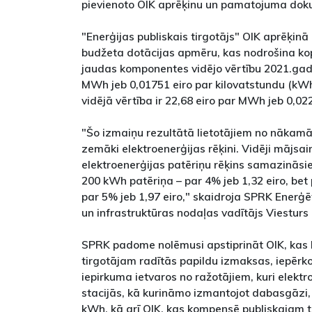
pievienoto OIK aprēķinu un pamatojuma dok
"Enerģijas publiskais tirgotājs" OIK aprēķinā 
budžeta dotācijas apmēru, kas nodrošina ko
jaudas komponentes vidējo vērtību 2021.gad
MWh jeb 0,01751 eiro par kilovatstundu (kW
vidējā vērtība ir 22,68 eiro par MWh jeb 0,02
"Šo izmaiņu rezultātā lietotājiem no nākam
zemāki elektroenerģijas rēķini. Vidēji mājsa
elektroenerģijas patēriņu rēķins samazināsies
200 kWh patēriņa – par 4% jeb 1,32 eiro, bet
par 5% jeb 1,97 eiro," skaidroja SPRK Enerģ
un infrastruktūras nodaļas vadītājs Viesturs 
SPRK padome nolēmusi apstiprināt OIK, kas
tirgotājam radītās papildu izmaksas, iepērko
iepirkuma ietvaros no ražotājiem, kuri elekt
stacijās, kā kurināmo izmantojot dabasgāzi,
kWh, kā arī OIK, kas kompensē publiskajam t