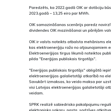
Paredzēts, ka 2022.gadā OIK ar dotāciju būs
2023.gadā – 13,25 eiro par MWh.
OIK samazināšanas scenārijs paredz novirzī
dividendes OIK mazināšanai un pārējām val
OIK ir valsts noteikts atbalsta mehānisms el
kas elektroenerģiju ražo no atjaunojamiem 
Elektroenerģijas tirgus likumā noteiktos pub
pilda "Enerģijas publiskais tirgotājs".
"Enerģijas publiskais tirgotājs" obligātā iep
elektroenerģijas galalietotāji atkarībā no el
Savukārt izmaksas, ko veido maksa par uzstā
visi Latvijas elektroenerģijas galalietotāji at
veidam.
SPRK realizē sabiedrisko pakalpojumu regul
elektronisko sakaru, pasta, sadzīves atkri