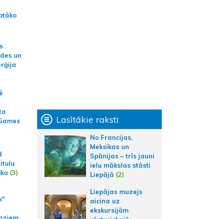
otāko
s
ides un
erģija
ē
ta
Lasītākie raksti
 Games
No Francijas,
Meksikas un
d
Spānijas – trīs jauni
itulu
ielu mākslas stāsti
ļko
(3)
Liepājā
(2)
Liepājas muzejs
k"
aicina uz
ekskursijām
aziem