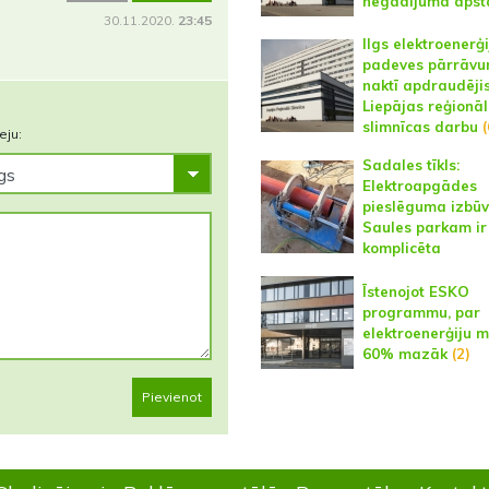
negadījuma apst
30.11.2020.
23:45
Ilgs elektroenerģ
padeves pārrāv
naktī apdraudēji
Liepājas reģionā
slimnīcas darbu
(
eju:
Sadales tīkls:
Elektroapgādes
pieslēguma izbū
Saules parkam ir
komplicēta
Īstenojot ESKO
programmu, par
elektroenerģiju 
60% mazāk
(2)
Pievienot