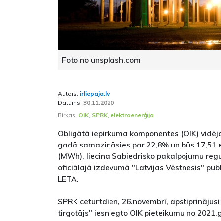
Foto no unsplash.com
Autors:
irliepaja.lv
Datums:
30.11.2020
Birkas:
OIK
,
SPRK
,
elektroenerģija
Obligātā iepirkuma komponentes (OIK) vidē
gadā samazināsies par 22,8% un būs 17,51 
(MWh), liecina Sabiedrisko pakalpojumu reg
oficiālajā izdevumā "Latvijas Vēstnesis" publ
LETA.
SPRK ceturtdien, 26.novembrī, apstiprinājusi
tirgotājs" iesniegto OIK pieteikumu no 2021