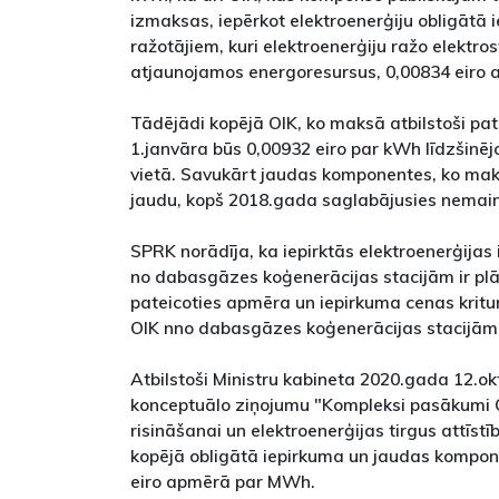
izmaksas, iepērkot elektroenerģiju obligātā 
ražotājiem, kuri elektroenerģiju ražo elektro
atjaunojamos energoresursus, 0,00834 eiro
Tādējādi kopējā OIK, ko maksā atbilstoši p
1.janvāra būs 0,00932 eiro par kWh līdzšinēj
vietā. Savukārt jaudas komponentes, ko maks
jaudu, kopš 2018.gada saglabājusies nemain
SPRK norādīja, ka iepirktās elektroenerģijas
no dabasgāzes koģenerācijas stacijām ir pl
pateicoties apmēra un iepirkuma cenas kr
OIK nno dabasgāzes koģenerācijas stacijām 
Atbilstoši Ministru kabineta 2020.gada 12.o
konceptuālo ziņojumu "Kompleksi pasākumi 
risināšanai un elektroenerģijas tirgus attīstī
kopējā obligātā iepirkuma un jaudas kompone
eiro apmērā par MWh.