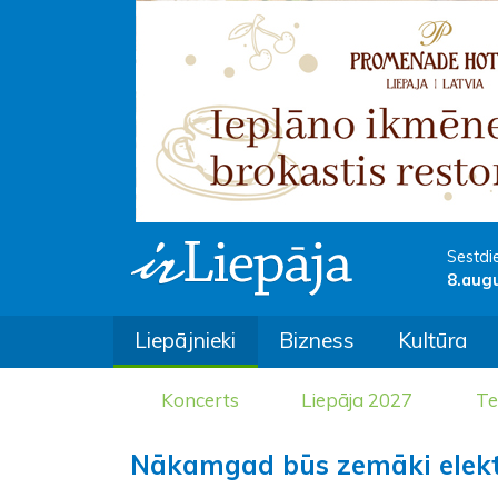
Sestdi
8.aug
Liepājnieki
Bizness
Kultūra
Koncerts
Liepāja 2027
Te
Nākamgad būs zemāki elektr