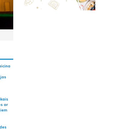
aicina
ijas
skais
es ar
jiem
ādes