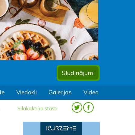
Sludinājumi
de
Viedokļi
Galerijas
Video
a
Silakaktiņa stāsti