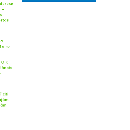
nterese
 –
s
ietas
ma
 eiro
 OIK
plānots
5
 citi
ajām
ksām