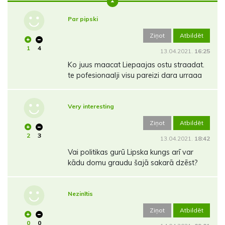
Par pipski
Ziņot
Atbildēt
1
4
13.04.2021.
16:25
Ko juus maacat Liepaajas ostu straadat.
te pofesionaalji visu pareizi dara urraaa
Very interesting
Ziņot
Atbildēt
2
3
13.04.2021.
18:42
Vai politikas gurū Lipska kungs arī var
kādu domu graudu šajā sakarā dzēst?
Nezinītis
Ziņot
Atbildēt
0
0