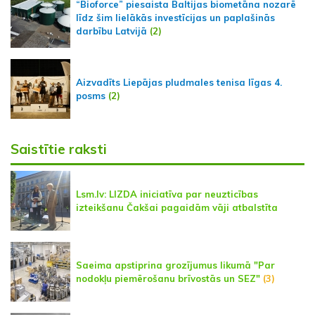
“Bioforce” piesaista Baltijas biometāna nozarē
līdz šim lielākās investīcijas un paplašinās
darbību Latvijā
(2)
Aizvadīts Liepājas pludmales tenisa līgas 4.
posms
(2)
Saistītie raksti
Lsm.lv: LIZDA iniciatīva par neuzticības
izteikšanu Čakšai pagaidām vāji atbalstīta
Saeima apstiprina grozījumus likumā "Par
nodokļu piemērošanu brīvostās un SEZ"
(3)