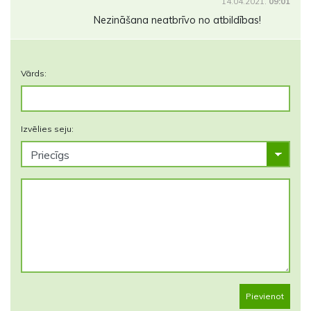
14.04.2021.
09:01
Nezināšana neatbrīvo no atbildības!
Vārds:
Izvēlies seju:
Pievienot