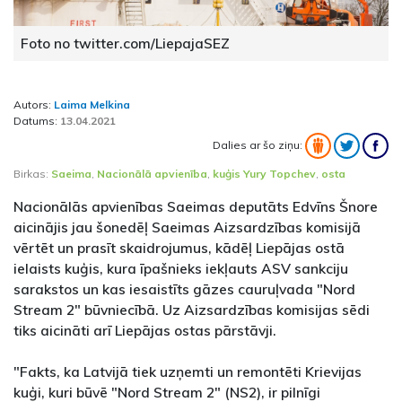
Foto no twitter.com/LiepajaSEZ
Autors:
Laima Melkina
Datums:
13.04.2021
Dalies ar šo ziņu:
Birkas:
Saeima
,
Nacionālā apvienība
,
kuģis Yury Topchev
,
osta
Nacionālās apvienības Saeimas deputāts Edvīns Šnore
aicinājis jau šonedēļ Saeimas Aizsardzības komisijā
vērtēt un prasīt skaidrojumus, kādēļ Liepājas ostā
ielaists kuģis, kura īpašnieks iekļauts ASV sankciju
sarakstos un kas iesaistīts gāzes cauruļvada "Nord
Stream 2" būvniecībā. Uz Aizsardzības komisijas sēdi
tiks aicināti arī Liepājas ostas pārstāvji.
"Fakts, ka Latvijā tiek uzņemti un remontēti Krievijas
kuģi, kuri būvē "Nord Stream 2" (NS2), ir pilnīgi