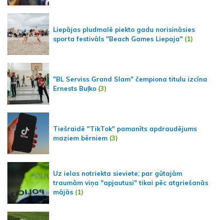
Liepājas pludmalē piekto gadu norisināsies
sporta festivāls "Beach Games Liepaja"
(1)
"BL Serviss Grand Slam" čempiona titulu izcīna
Ernests Buļko
(3)
Tiešraidē "TikTok" pamanīts apdraudējums
maziem bērniem
(3)
Uz ielas notriekta sieviete; par gūtajām
traumām viņa "apjautusi" tikai pēc atgriešanās
mājās
(1)