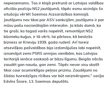
nepieņemams. Tas ir klajā pretrunā ar Latvijas valdības
oficiālo pozīciju NS2 jautājumā, tāpēc esmu aicinājis šo
situāciju vērtēt Saeimas Aizsardzības komisijā.
Jautājums nav tikai par ASV sankcijām; jautājums ir par
mūsu pašu nacionālajām interesēm. Ja kāds domā, ka
tie graši, ko tagad varēs nopelnīt, remontējot NS2
būvnieku kuģus, ir tā vērti, lai pārlasa, kā beidzās
bizness ar Krieviju 1939. gada rudenī. Arī toreiz
atsevišķas pašvaldības bija izdomājušas labi nopelnīt,
iznomājot zemi PSRS armijas vienībām, kas Latvijas
teritorijā ienāca saskaņā ar bāzu līgumu. Beigās nācās
zaudēt gan naudu, gan zemi. Tāpēc nevar visu skatīt
tikai caur acumirklīgas peļņas prizmu. Zaudējumi no
šādas tuvredzīgas rīcības var būt neizmērojami," sacīja
Edvīns Šnore, 13. Saeimas deputāts.