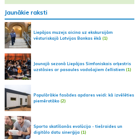
Jaunākie raksti
Liepājas muzejs aicina uz ekskursijām
vēsturiskajā Latvijas Bankas ēkā
(1)
Jaunajā sezonā Liepājas Simfoniskais orķestris
uzstāsies ar pasaules vadošajiem čellistiem
(1)
Populārākie fasādes apdares veidi: kā izvēlēties
piemērotāko
(2)
Sporta skatīšanās evolūcija - tiešraides un
digitālo datu sinerģija
(1)