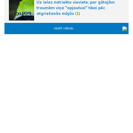
Uz ielas notriekta sieviete; par gūtajām
traumām viņa "apjautusi" tikai pēc
atgriešanās mājās
(1)
skatīt nākošo