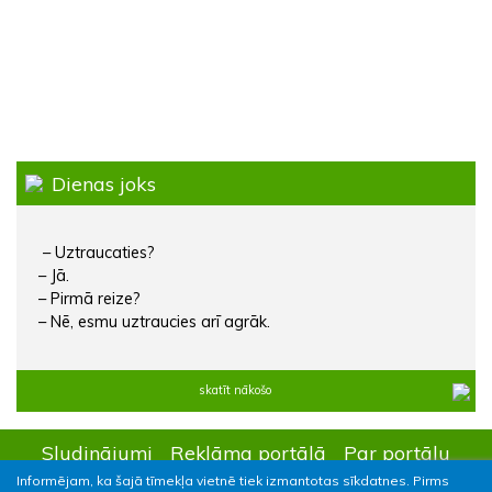
Dienas joks
– Uztraucaties?
– Jā.
– Pirmā reize?
– Nē, esmu uztraucies arī agrāk.
skatīt nākošo
Sludinājumi
Reklāma portālā
Par portālu
Informējam, ka šajā tīmekļa vietnē tiek izmantotas sīkdatnes. Pirms