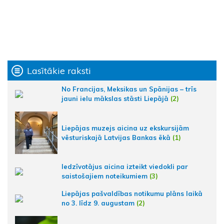
Lasītākie raksti
No Francijas, Meksikas un Spānijas – trīs
jauni ielu mākslas stāsti Liepājā
(2)
Liepājas muzejs aicina uz ekskursijām
vēsturiskajā Latvijas Bankas ēkā
(1)
Iedzīvotājus aicina izteikt viedokli par
saistošajiem noteikumiem
(3)
Liepājas pašvaldības notikumu plāns laikā
no 3. līdz 9. augustam
(2)