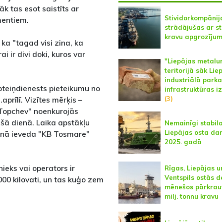
k tas esot saistīts ar
Stividorkompānij
entiem.
strādājušas ar st
kravu apgrozīju
ka "tagad visi zina, ka
i ir divi doki, kuros var
"Liepājas metalu
teritorijā sāk Lie
industriālā parka
pteiņdienests pieteikumu no
infrastruktūras i
prīlī. Vizītes mērķis –
(3)
 Topchev" noenkurojās
ašā dienā. Laika apstākļu
Nemainīgi stabil
Liepājas osta da
dienā ieveda "KB Tosmare"
2025. gadā
ieks vai operators ir
Rīgas, Liepājas u
Ventspils ostās d
000 kilovati, un tas kuģo zem
mēnešos pārkraut
milj. tonnu kravu