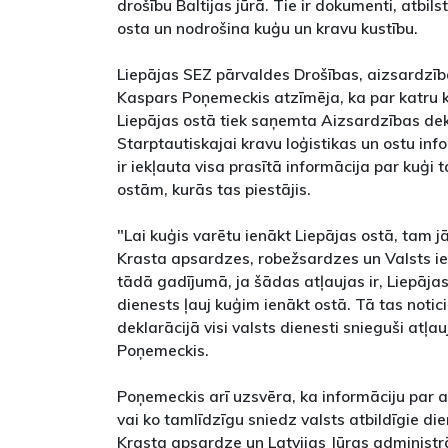
drošību Baltijas jūrā. Tie ir dokumenti, atbil
osta un nodrošina kuģu un kravu kustību.
Liepājas SEZ pārvaldes Drošības, aizsardzīb
Kaspars Poņemeckis atzīmēja, ka par katru k
Liepājas ostā tiek saņemta Aizsardzības dekla
Starptautiskajai kravu loģistikas un ostu inf
ir iekļauta visa prasītā informācija par kuģi
ostām, kurās tas piestājis.
"Lai kuģis varētu ienākt Liepājas ostā, tam 
Krasta apsardzes, robežsardzes un Valsts i
tādā gadījumā, ja šādas atļaujas ir, Liepāja
dienests ļauj kuģim ienākt ostā. Tā tas notic
deklarācijā visi valsts dienesti snieguši atļa
Poņemeckis.
Poņemeckis arī uzsvēra, ka informāciju par
vai ko tamlīdzīgu sniedz valsts atbildīgie die
Krasta apsardze un Latvijas Jūras administr