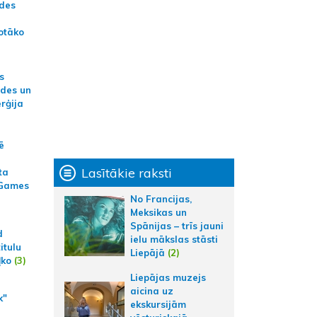
ādes
otāko
s
ides un
erģija
ē
Lasītākie raksti
ta
 Games
No Francijas,
Meksikas un
Spānijas – trīs jauni
d
ielu mākslas stāsti
itulu
Liepājā
(2)
ļko
(3)
Liepājas muzejs
aicina uz
k"
ekskursijām