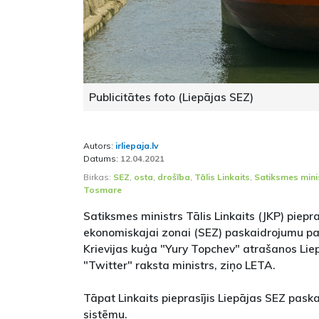
Publicitātes foto (Liepājas SEZ)
Autors:
irliepaja.lv
Datums:
12.04.2021
Birkas:
SEZ
,
osta
,
drošība
,
Tālis Linkaits
,
Satiksmes minis
Tosmare
Satiksmes ministrs Tālis Linkaits (JKP) piepra
ekonomiskajai zonai (SEZ) paskaidrojumu p
Krievijas kuģa "Yury Topchev" atrašanos Liepā
"Twitter" raksta ministrs, ziņo LETA.
Tāpat Linkaits pieprasījis Liepājas SEZ pask
sistēmu.