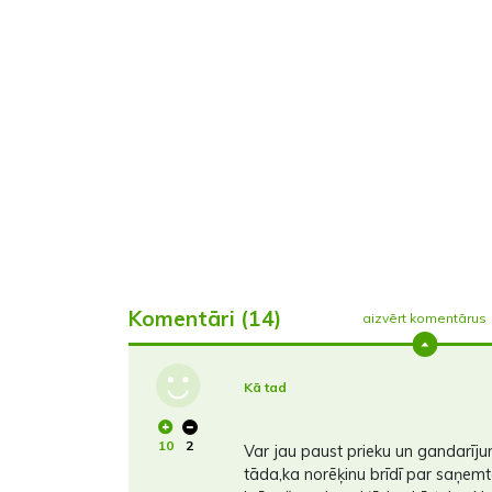
Komentāri (14)
aizvērt komentārus
Kā tad
10
2
Var jau paust prieku un gandarījumu
tāda,ka norēķinu brīdī par saņem