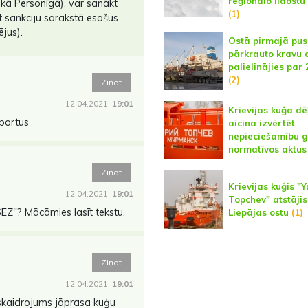
reģionālo lidostu
kā Personīgā), var sanākt
(1)
t sankciju sarakstā esošus
jus).
Ostā pirmajā pu
pārkrauto kravu
palielinājies par
(2)
Ziņot
12.04.2021.
19:01
Krievijas kuģa dē
bortus
aicina izvērtēt
nepieciešamību g
normatīvos aktus
Ziņot
Krievijas kuģis "Y
12.04.2021.
19:01
Topchev" atstājis
"SEZ"? Mācāmies lasīt tekstu.
Liepājas ostu
(1)
Ziņot
12.04.2021.
19:01
skaidrojums jāprasa kuģu