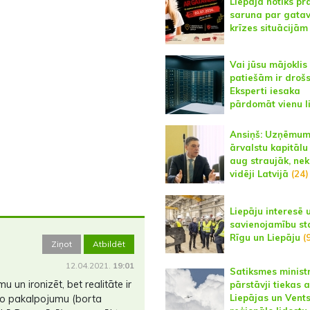
Liepājā notiks pr
saruna par gatav
krīzes situācijām
Vai jūsu mājoklis
patiešām ir droš
Eksperti iesaka
pārdomāt vienu l
Ansiņš: Uzņēmum
ārvalstu kapitālu
aug straujāk, ne
vidēji Latvijā
(24)
Liepāju interesē 
savienojamību st
Rīgu un Liepāju
(9
Ziņot
Atbildēt
12.04.2021.
19:01
Satiksmes ministr
 un ironizēt, bet realitāte ir
pārstāvji tiekas a
Liepājas un Vents
to pakalpojumu (borta