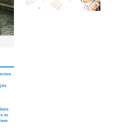
aicina
ijas
skais
es ar
jiem