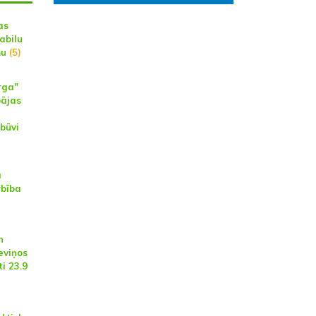
as
abilu
mu
(5)
rga"
pājas
zbūvi
a
rbība
n
eviņos
i 23.9