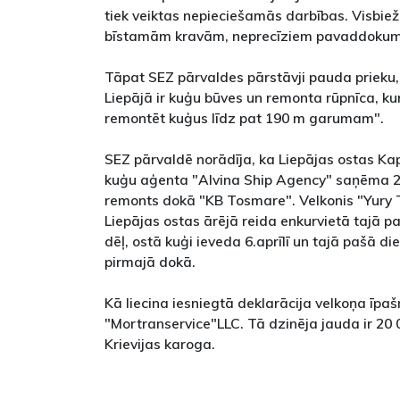
tiek veiktas nepieciešamās darbības. Visbiežā
bīstamām kravām, neprecīziem pavaddokum
Tāpat SEZ pārvaldes pārstāvji pauda prieku, 
Liepājā ir kuģu būves un remonta rūpnīca, kura
remontēt kuģus līdz pat 190 m garumam".
SEZ pārvaldē norādīja, ka Liepājas ostas Ka
kuģu aģenta "Alvina Ship Agency" saņēma 2.a
remonts dokā "KB Tosmare". Velkonis "Yury
Liepājas ostas ārējā reida enkurvietā tajā p
dēļ, ostā kuģi ieveda 6.aprīlī un tajā pašā 
pirmajā dokā.
Kā liecina iesniegtā deklarācija velkoņa īpašn
"Mortranservice"LLC. Tā dzinēja jauda ir 20 
Krievijas karoga.