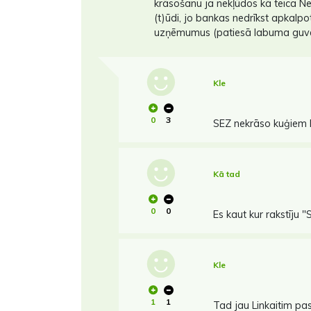
krāsošanu ja nekļūdos kā teica Ne
(t)ūdi, jo bankas nedrīkst apkalpo
uzņēmumus (patiesā labuma guvē
Kle
0
3
SEZ nekrāso kuģiem 
Kā tad
0
0
Es kaut kur rakstīju 
Kle
1
1
Tad jau Linkaitim pa