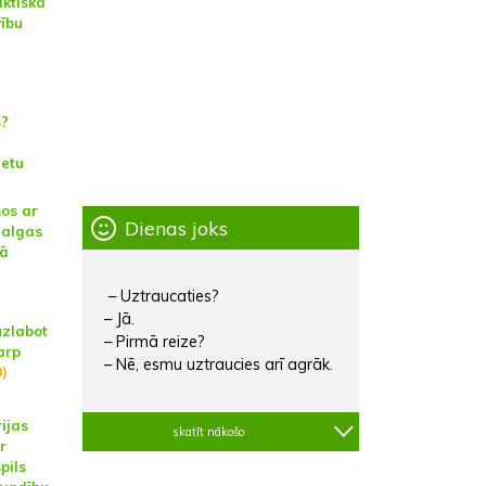
aktiska
ību
s?
ietu
os ar
Dienas joks
 algas
kā
– Uztraucaties?
– Jā.
uzlabot
– Pirmā reize?
arp
– Nē, esmu uztraucies arī agrāk.
)
ijas
skatīt nākošo
r
pils