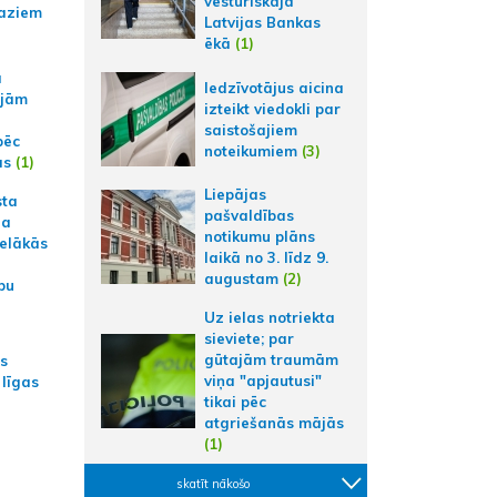
vēsturiskajā
aziem
Latvijas Bankas
ēkā
(1)
a
Iedzīvotājus aicina
ajām
izteikt viedokli par
saistošajiem
pēc
noteikumiem
(3)
ās
(1)
Liepājas
sta
pašvaldības
na
notikumu plāns
ielākās
laikā no 3. līdz 9.
augustam
(2)
bu
Uz ielas notriekta
sieviete; par
gūtajām traumām
as
viņa "apjautusi"
 līgas
tikai pēc
atgriešanās mājās
(1)
skatīt nākošo