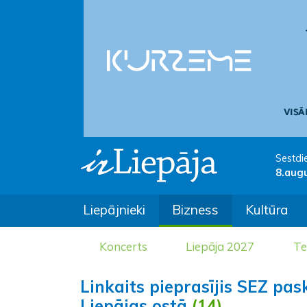
Sestdi
8.aug
Liepājnieki
Bizness
Kultūra
Koncerts
Liepāja 2027
Te
Linkaits pieprasījis SEZ pa
Liepājas ostā
(14)