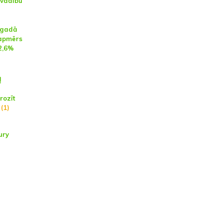
 vadību
sgadā
 apmērs
 2,6%
ļ
rozīt
(1)
ury