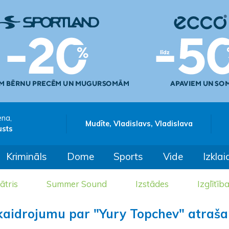
ena,
Mudīte, Vladislavs, Vladislava
usts
Krimināls
Dome
Sports
Vide
Izklai
ātris
Summer Sound
Izstādes
Izglītīb
skaidrojumu par "Yury Topchev" atraš