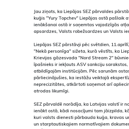
Jau ziņots, ka Liepājas SEZ pārvaldes pārstāv
kuģis "Yury Topchev" Liepājas ostā pašlaik a
ienākšanai ostā ir saņemtas vajadzīgās atļa
apsardzes, Valsts robežsardzes un Valsts 
Liepājas SEZ pārstāvji pēc svētdien, 11.aprīl
"Nekā personīga" sižeta, kurā vēstīts, ka Liep
Krievijas gāzesvada "Nord Stream 2" būvniec
īpašnieks ir iekļauts ASV sankciju sarakstos,
atbildīgajām institūcijām. Pēc sarunām osta
pārliecinājušies, ka iestāžu veiktajā ekspertī
neprecizitātes, atkārtoti saņemot arī apliec
atrodas likumīgi.
SEZ pārvaldē norādīja, ka Latvijas valstī ir n
ienākt ostā, kādi nosacījumi tam jāizpilda, 
kuri valsts dienesti pārbauda kuģa, kravas un
un starptautiskajiem normatīvajiem dokume