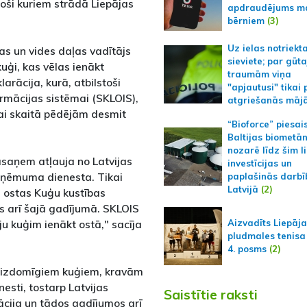
stoši kuriem strādā Liepājas
apdraudējums m
bērniem
(3)
Uz ielas notriekt
as un vides daļas vadītājs
sieviete; par gūt
uģi, kas vēlas ienākt
traumām viņa
rācija, kurā, atbilstoši
"apjautusi" tikai 
ormācijas sistēmai (SKLOIS),
atgriešanās māj
 tai skaitā pēdējām desmit
“Bioforce” piesai
Baltijas biometā
nozarē līdz šim l
jāsaņem atļauja no Latvijas
investīcijas un
eņēmuma dienesta. Tikai
paplašinās darbī
Latvijā
(2)
s ostas Kuģu kustības
is arī šajā gadījumā. SKLOIS
uju kuģim ienākt ostā," sacīja
Aizvadīts Liepāj
pludmales tenisa
4. posms
(2)
 aizdomīgiem kuģiem, kravām
nesti, tostarp Latvijas
Saistītie raksti
ācija un tādos gadījumos arī