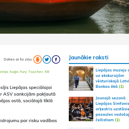
Jaunākie raksti
Dalies ar šo ziņu:
Liepājas muzejs 
trija
,
kuģis Yury Topchev
,
KB
uz ekskursijām
vēsturiskajā Latv
Bankas ēkā
(1)
sījis Liepājas speciālajai
ar ASV sankcijām pakļautā
Jaunajā sezonā
jas ostā, sociālajā tīklā
Liepājas Simfoni
orķestris uzstāsi
pasaules vadoša
aidrojumu par risku vadības
čellistiem
(1)