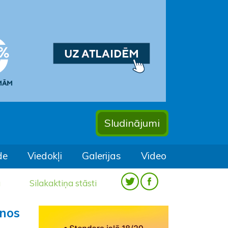
Sludinājumi
de
Viedokļi
Galerijas
Video
a
Silakaktiņa stāsti
anos