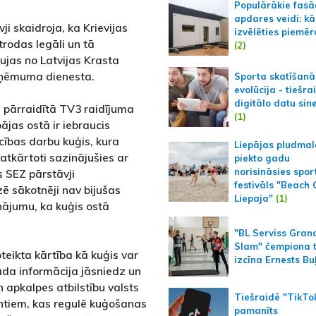
Populārākie fas
apdares veidi: kā
ji skaidroja, ka Krievijas
izvēlēties piemēr
trodas legāli un tā
(2)
ujas no Latvijas Krasta
ieņēmuma dienesta.
Sporta skatīšanā
evolūcija - tiešra
digitālo datu sin
ī, pārraidītā TV3 raidījuma
(1)
ājas ostā ir iebraucis
ības darbu kuģis, kura
Liepājas pludmal
 atkārtoti sazinājušies ar
piekto gadu
norisināsies spor
s SEZ pārstāvji
festivāls "Beach
zē sākotnēji nav bijušas
Liepaja"
(1)
inājumu, ka kuģis ostā
"BL Serviss Gran
Slam" čempiona t
oteikta kārtība kā kuģis var
izcīna Ernests Bu
kāda informācija jāsniedz un
 apkalpes atbilstību valsts
Tiešraidē "TikTo
ntiem, kas regulē kuģošanas
pamanīts