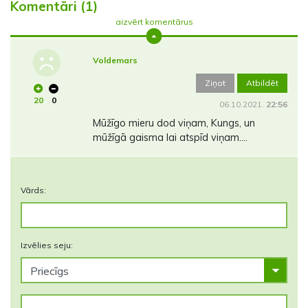
Komentāri (1)
aizvērt komentārus
Voldemars
Ziņot
Atbildēt
20
0
06.10.2021.
22:56
Mūžīgo mieru dod viņam, Kungs, un
mūžīgā gaisma lai atspīd viņam....
Vārds:
Izvēlies seju: