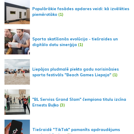
Populārākie fasādes apdares veidi: kā izvēlēties
piemērotāko
(1)
Sporta skatīšanās evolūcija - tiešraides un
digitālo datu sinerģija
(1)
Liepājas pludmalē piekto gadu norisināsies
sporta festivāls "Beach Games Liepaja"
(1)
"BL Serviss Grand Slam" čempiona titulu izcīna
Ernests Buļko
(3)
Tiešraidē "TikTok" pamanīts apdraudējums