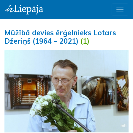
Mūžībā devies ērģelnieks Lotars
Džeriņš (1964 – 2021)
(1)