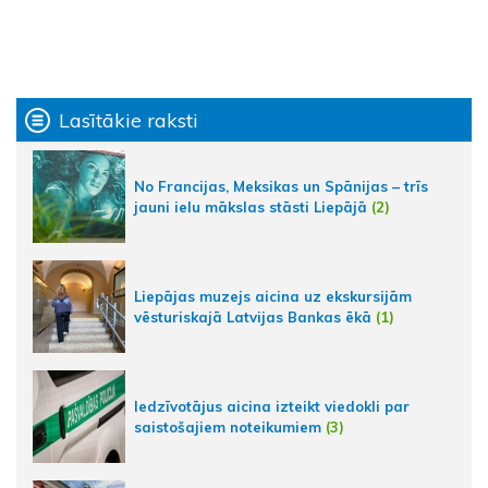
Lasītākie raksti
No Francijas, Meksikas un Spānijas – trīs
jauni ielu mākslas stāsti Liepājā
(2)
Liepājas muzejs aicina uz ekskursijām
vēsturiskajā Latvijas Bankas ēkā
(1)
Iedzīvotājus aicina izteikt viedokli par
saistošajiem noteikumiem
(3)