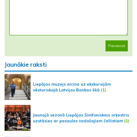
Pievienot
Jaunākie raksti
Liepājas muzejs aicina uz ekskursijām
vēsturiskajā Latvijas Bankas ēkā
(1)
Jaunajā sezonā Liepājas Simfoniskais orķestris
uzstāsies ar pasaules vadošajiem čellistiem
(1)