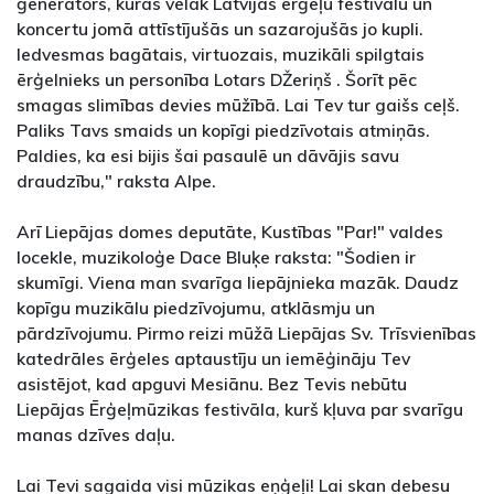
ģenerators, kuras vēlāk Latvijas ērģeļu festivālu un
koncertu jomā attīstījušās un sazarojušās jo kupli.
Iedvesmas bagātais, virtuozais, muzikāli spilgtais
ērģelnieks un personība Lotars DŽeriņš . Šorīt pēc
smagas slimības devies mūžībā. Lai Tev tur gaišs ceļš.
Paliks Tavs smaids un kopīgi piedzīvotais atmiņās.
Paldies, ka esi bijis šai pasaulē un dāvājis savu
draudzību," raksta Alpe.
Arī Liepājas domes deputāte, Kustības "Par!" valdes
locekle, muzikoloģe Dace Bluķe raksta: "Šodien ir
skumīgi. Viena man svarīga liepājnieka mazāk. Daudz
kopīgu muzikālu piedzīvojumu, atklāsmju un
pārdzīvojumu. Pirmo reizi mūžā Liepājas Sv. Trīsvienības
katedrāles ērģeles aptaustīju un iemēģināju Tev
asistējot, kad apguvi Mesiānu. Bez Tevis nebūtu
Liepājas Ērģeļmūzikas festivāla, kurš kļuva par svarīgu
manas dzīves daļu.
Lai Tevi sagaida visi mūzikas eņģeļi! Lai skan debesu