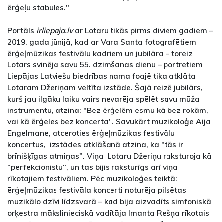
ērģeļu stabules."
Portāls
irliepaja.lv
ar Lotaru tikās pirms diviem gadiem –
2019. gada jūnijā, kad ar Vara Santa fotografētiem
ērģeļmūzikas festivālu kadriem un jubilāra – toreiz
Lotars svinēja savu 55. dzimšanas dienu – portretiem
Liepājas Latviešu biedrības nama foajē tika atklāta
Lotaram Džeriņam veltīta izstāde. Šajā reizē jubilārs,
kurš jau ilgāku laiku vairs nevarēja spēlēt savu mūža
instrumentu, atzina: "Bez ērģelēm esmu kā bez rokām,
vai kā ērģeles bez koncerta". Savukārt muzikoloģe Aija
Engelmane, atceroties ērģeļmūzikas festivālu
koncertus, izstādes atklāšanā atzina, ka "tās ir
brīnišķīgas atmiņas". Viņa Lotaru Džeriņu raksturoja kā
"perfekcionistu", un tas bijis raksturīgs arī viņa
rīkotajiem festivāliem. Pēc muzikoloģes teiktā:
ērģeļmūzikas festivāla koncerti noturēja pilsētas
muzikālo dzīvi līdzsvarā – kad bija aizvadīts simfoniskā
orķestra mākslinieciskā vadītāja Imanta Rešņa rīkotais