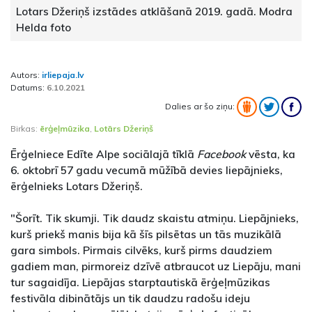
Lotars Džeriņš izstādes atklāšanā 2019. gadā. Modra
Helda foto
Autors:
irliepaja.lv
Datums:
6.10.2021
Dalies ar šo ziņu:
Birkas:
ērģeļmūzika
,
Lotārs Džeriņš
Ērģelniece Edīte Alpe sociālajā tīklā
Facebook
vēsta, ka
6. oktobrī 57 gadu vecumā mūžībā devies liepājnieks,
ērģelnieks Lotars Džeriņš.
"Šorīt. Tik skumji. Tik daudz skaistu atmiņu. Liepājnieks,
kurš priekš manis bija kā šīs pilsētas un tās muzikālā
gara simbols. Pirmais cilvēks, kurš pirms daudziem
gadiem man, pirmoreiz dzīvē atbraucot uz Liepāju, mani
tur sagaidīja. Liepājas starptautiskā ērģeļmūzikas
festivāla dibinātājs un tik daudzu radošu ideju