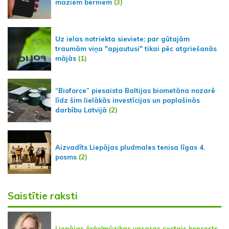
maziem bērniem
(3)
Uz ielas notriekta sieviete; par gūtajām
traumām viņa "apjautusi" tikai pēc atgriešanās
mājās
(1)
“Bioforce” piesaista Baltijas biometāna nozarē
līdz šim lielākās investīcijas un paplašinās
darbību Latvijā
(2)
Aizvadīts Liepājas pludmales tenisa līgas 4.
posms
(2)
Saistītie raksti
Liepājas ērģeļmūzikas vasaras sestais koncerts