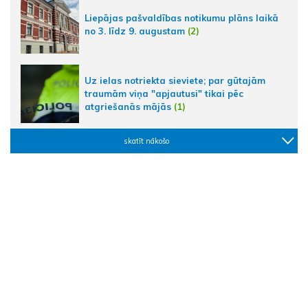
Liepājas pašvaldības notikumu plāns laikā
no 3. līdz 9. augustam
(2)
Uz ielas notriekta sieviete; par gūtajām
traumām viņa "apjautusi" tikai pēc
atgriešanās mājās
(1)
skatīt nākošo