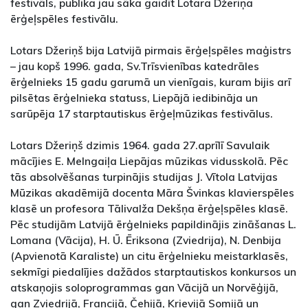
festivāls, publika jau sāka gaidīt Lotara Džeriņa
ērģeļspēles festivālu.
Lotars Džeriņš bija Latvijā pirmais ērģeļspēles maģistrs
– jau kopš 1996. gada, Sv.Trīsvienības katedrāles
ērģelnieks 15 gadu garumā un vienīgais, kuram bijis arī
pilsētas ērģelnieka statuss, Liepājā iedibināja un
sarūpēja 17 starptautiskus ērģeļmūzikas festivālus.
Lotars Džeriņš dzimis 1964. gada 27.aprīlī Savulaik
mācījies E. Melngaiļa Liepājas mūzikas vidusskolā. Pēc
tās absolvēšanas turpinājis studijas J. Vītola Latvijas
Mūzikas akadēmijā docenta Māra Švinkas klavierspēles
klasē un profesora Tālivalža Dekšņa ērģeļspēles klasē.
Pēc studijām Latvijā ērģelnieks papildinājis zināšanas L.
Lomana (Vācija), H. Ū. Ēriksona (Zviedrija), N. Denbija
(Apvienotā Karaliste) un citu ērģelnieku meistarklasēs,
sekmīgi piedalījies dažādos starptautiskos konkursos un
atskaņojis soloprogrammas gan Vācijā un Norvēģijā,
gan Zviedrijā, Francijā, Čehijā, Krievijā Somijā un