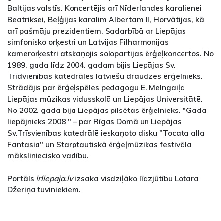
Baltijas valstīs. Koncertējis arī Nīderlandes karalienei
Beatriksei, Beļģijas karalim Albertam II, Horvātijas, kā
arī pašmāju prezidentiem. Sadarbībā ar Liepājas
simfonisko orķestri un Latvijas Filharmonijas
kamerorķestri atskaņojis solopartijas ērģeļkoncertos. No
1989. gada līdz 2004. gadam bijis Liepājas Sv.
Trīdvienības katedrāles latviešu draudzes ērģelnieks.
Strādājis par ērģeļspēles pedagogu E. Melngaiļa
Liepājas mūzikas vidusskolā un Liepājas Universitātē.
No 2002. gada bija Liepājas pilsētas ērģelnieks. "Gada
liepājnieks 2008 " – par Rīgas Domā un Liepājas
Sv.Trīsvienības katedrālē ieskaņoto disku "Tocata alla
Fantasia" un Starptautiskā ērģeļmūzikas festivāla
māksliniecisko vadību.
Portāls
irliepaja.lv
izsaka visdziļāko līdzjūtību Lotara
Džeriņa tuviniekiem.