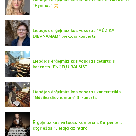
“Hymnus”
(2)
Liepājas ērģeļmūzikas vasaras “MŪZIKA
DIEVNAMAM” piektais koncerts
Liepājas ērģeļmūzikas vasaras ceturtais
koncerts “EŅĢEĻU BALSĪS”
Liepājas ērģeļmūzikas vasaras koncertcikls
“Mūzika dievnamam” 3. konerts
Ērģeļmūzikas virtuozs Kamerons Kārpenters
atgriežas “Lielajā dzintarā”