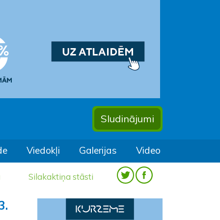
Sludinājumi
de
Viedokļi
Galerijas
Video
a
Silakaktiņa stāsti
3.