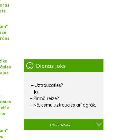
saras
rts
mam"
ece
prāns
zika
Dienas joks
āsies
ejus
– Uztraucaties?
– Jā.
a
– Pirmā reize?
āsies
– Nē, esmu uztraucies arī agrāk.
Pelše
nis
skatīt nākošo
mam"
es