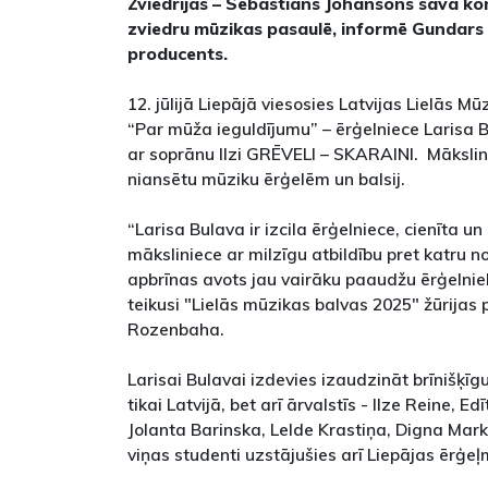
Zviedrijas – Sebastians Johansons savā ko
zviedru mūzikas pasaulē, informē Gundars 
producents.
12. jūlijā Liepājā viesosies Latvijas Lielās M
“Par mūža ieguldījumu” – ērģelniece Laris
ar soprānu Ilzi GRĒVELI – SKARAINI. Māksli
niansētu mūziku ērģelēm un balsij.
“Larisa Bulava ir izcila ērģelniece, cienīta 
māksliniece ar milzīgu atbildību pret katru n
apbrīnas avots jau vairāku paaudžu ērģelniek
teikusi "Lielās mūzikas balvas 2025" žūrijas 
Rozenbaha.
Larisai Bulavai izdevies izaudzināt brīnišķīg
tikai Latvijā, bet arī ārvalstīs - Ilze Reine, E
Jolanta Barinska, Lelde Krastiņa, Digna Marku
viņas studenti uzstājušies arī Liepājas ērģe