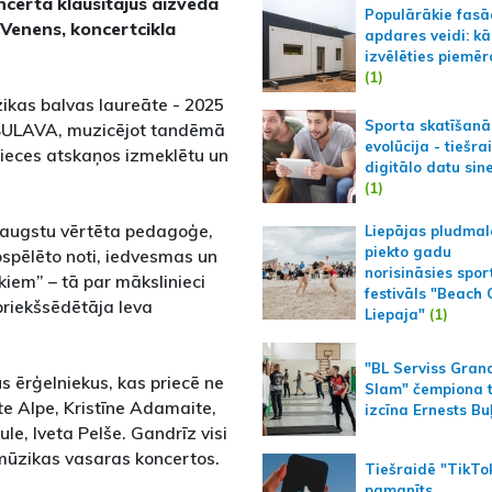
ncertā klausītājus aizveda
Populārākie fas
Venens, koncertcikla
apdares veidi: kā
izvēlēties piemēr
(1)
ūzikas balvas laureāte - 2025
Sporta skatīšanā
a BULAVA, muzicējot tandēmā
evolūcija - tiešra
nieces atskaņos izmeklētu un
digitālo datu sin
(1)
un augstu vērtēta pedagoģe,
Liepājas pludmal
piekto gadu
ospēlēto noti, iedvesmas un
norisināsies spor
iem” – tā par mākslinieci
festivāls "Beach
priekšsēdētāja Ieva
Liepaja"
(1)
"BL Serviss Gran
us ērģelniekus, kas priecē ne
Slam" čempiona t
dīte Alpe, Kristīne Adamaite,
izcīna Ernests Bu
le, Iveta Pelše. Gandrīz visi
ļmūzikas vasaras koncertos.
Tiešraidē "TikTo
pamanīts