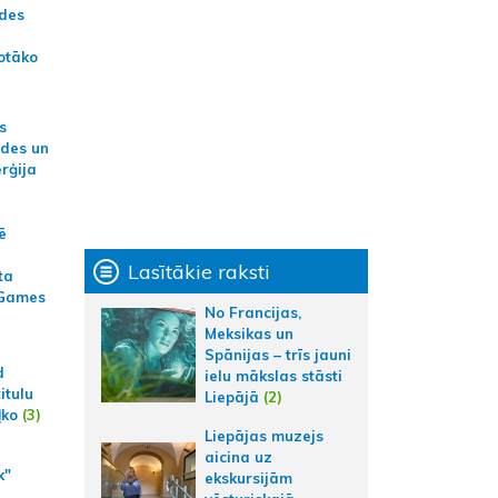
ādes
otāko
s
ides un
erģija
ē
Lasītākie raksti
ta
 Games
No Francijas,
Meksikas un
Spānijas – trīs jauni
d
ielu mākslas stāsti
itulu
Liepājā
(2)
ļko
(3)
Liepājas muzejs
aicina uz
k"
ekskursijām