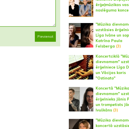
ērģeļmūzikas va
noslēguma konce
"Mūzika dievna
uzstāsies ērģelni
Līga Ivāne un so
Pievienot
Katrīna Paula
Felsberga
(3)
Koncertciklā "Mū
dievnamam" uzst
ērģelniece Līga D
un Vācijas koris
"Ostinato"
Koncertā "Mūzik
dievnamam" uzst
ērģelnieks Jānis 
un trompetists Jā
Ivuškāns
(3)
"Mūzika dievna
koncertā uzstāsi