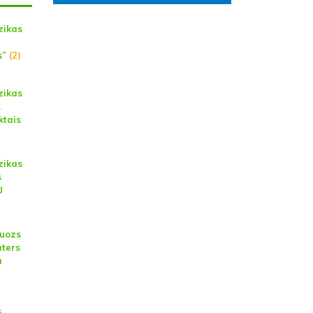
zikas
s”
(2)
zikas
A
tais
zikas
s
U
tuozs
ters
ā
s