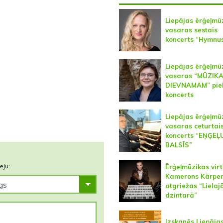
Liepājas ērģeļmū
vasaras sestais
koncerts “Hymnu
Liepājas ērģeļmū
vasaras “MŪZIK
DIEVNAMAM” piek
koncerts
Liepājas ērģeļmū
vasaras ceturtai
koncerts “EŅĢEĻ
BALSĪS”
eju:
Ērģeļmūzikas vir
Kamerons Kārpen
atgriežas “Lielaj
dzintarā”
Izskanēs Liepāja