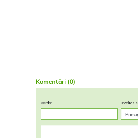
Komentāri (0)
Vārds:
Izvēlies s