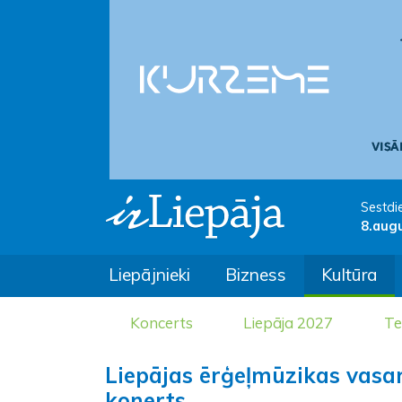
Sestdi
8.aug
Liepājnieki
Bizness
Kultūra
Koncerts
Liepāja 2027
Te
Liepājas ērģeļmūzikas vasa
konerts