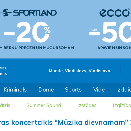
ena,
Mudīte, Vladislavs, Vladislava
usts
Krimināls
Dome
Sports
Vide
Izklai
ātris
Summer Sound
Izstādes
Izglītīb
ras koncertcikls “Mūzika dievnamam” 