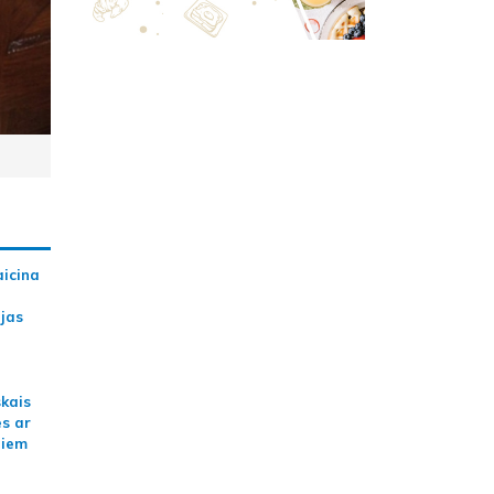
aicina
ijas
skais
es ar
jiem