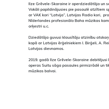
Ilze Grēvele-Skaraine ir operdziedātāja un s
Vokāli papildinājusies pie pasaulē atzītiem 
ar VAK kori “Latvija”, Latvijas Radio kori, p
Nīderlandes profesionālo Baha mūzikas kame
orķestri u.c.
Dziedātāja guvusi klausītāju atzinību atska
kopā ar Latvijas ērģelniekiem I. Birģeli, A. Rein
Latvijas dievnamos.
2019. gadā Ilze Grēvele-Skaraine debitējusi
operas Suitu sāga pasaules pirmizrādē un ti
mūzikas balvai.