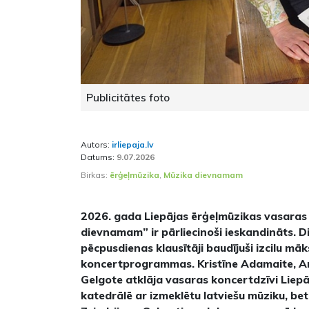
Publicitātes foto
Autors:
irliepaja.lv
Datums:
9.07.2026
Birkas:
ērģeļmūzika
,
Mūzika dievnamam
2026. gada Liepājas ērģeļmūzikas vasaras 
dievnamam” ir pārliecinoši ieskandināts. D
pēcpusdienas klausītāji baudījuši izcilu māk
koncertprogrammas. Kristīne Adamaite, Ar
Gelgote atklāja vasaras koncertdzīvi Liepā
katedrālē ar izmeklētu latviešu mūziku, bet