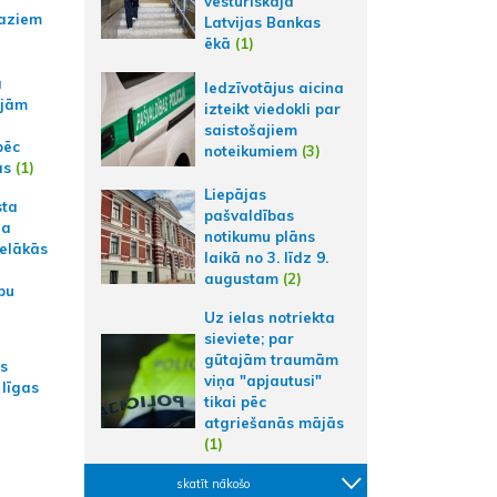
vēsturiskajā
aziem
Latvijas Bankas
ēkā
(1)
a
Iedzīvotājus aicina
ajām
izteikt viedokli par
saistošajiem
pēc
noteikumiem
(3)
ās
(1)
Liepājas
sta
pašvaldības
na
notikumu plāns
ielākās
laikā no 3. līdz 9.
augustam
(2)
bu
Uz ielas notriekta
sieviete; par
gūtajām traumām
as
viņa "apjautusi"
 līgas
tikai pēc
atgriešanās mājās
(1)
skatīt nākošo