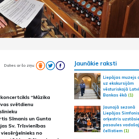
Jaunākie raksti
Dalies ar šo ziņu:
Liepājas muzejs 
uz ekskursijām
vēsturiskajā Latv
Bankas ēkā
(1)
koncertcikls “Mūzika
ivas svētdienu
Jaunajā sezonā
slinieku
Liepājas Simfoni
tis Sīmanis un Gunta
orķestris uzstāsi
pasaules vadoša
jas Sv. Trīsvienības
čellistiem
(1)
 viesērģelnieks no