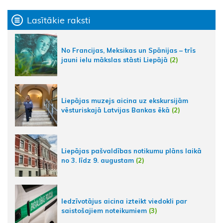
Lasītākie raksti
No Francijas, Meksikas un Spānijas – trīs
jauni ielu mākslas stāsti Liepājā
(2)
Liepājas muzejs aicina uz ekskursijām
vēsturiskajā Latvijas Bankas ēkā
(2)
Liepājas pašvaldības notikumu plāns laikā
no 3. līdz 9. augustam
(2)
Iedzīvotājus aicina izteikt viedokli par
saistošajiem noteikumiem
(3)