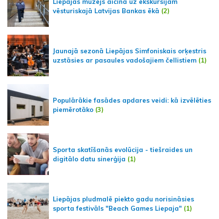
Liepājas muzejs aicina uz ekskursijām
vēsturiskajā Latvijas Bankas ēkā
(2)
Jaunajā sezonā Liepājas Simfoniskais orķestris
uzstāsies ar pasaules vadošajiem čellistiem
(1)
Populārākie fasādes apdares veidi: kā izvēlēties
piemērotāko
(3)
Sporta skatīšanās evolūcija - tiešraides un
digitālo datu sinerģija
(1)
Liepājas pludmalē piekto gadu norisināsies
sporta festivāls "Beach Games Liepaja"
(1)