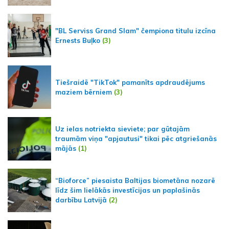
"BL Serviss Grand Slam" čempiona titulu izcīna
Ernests Buļko
(3)
Tiešraidē "TikTok" pamanīts apdraudējums
maziem bērniem
(3)
Uz ielas notriekta sieviete; par gūtajām
traumām viņa "apjautusi" tikai pēc atgriešanās
mājās
(1)
“Bioforce” piesaista Baltijas biometāna nozarē
līdz šim lielākās investīcijas un paplašinās
darbību Latvijā
(2)