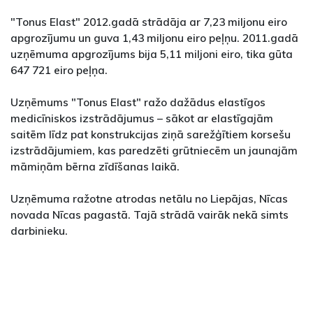
"Tonus Elast" 2012.gadā strādāja ar 7,23 miljonu eiro
apgrozījumu un guva 1,43 miljonu eiro peļņu. 2011.gadā
uzņēmuma apgrozījums bija 5,11 miljoni eiro, tika gūta
647 721 eiro peļņa.
Uzņēmums "Tonus Elast" ražo dažādus elastīgos
medicīniskos izstrādājumus – sākot ar elastīgajām
saitēm līdz pat konstrukcijas ziņā sarežģītiem korsešu
izstrādājumiem, kas paredzēti grūtniecēm un jaunajām
māmiņām bērna zīdīšanas laikā.
Uzņēmuma ražotne atrodas netālu no Liepājas, Nīcas
novada Nīcas pagastā. Tajā strādā vairāk nekā simts
darbinieku.