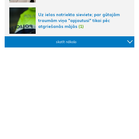
Uz ielas notriekta sieviete; par gūtajām
traumām viņa "apjautusi" tikai pēc
atgriešanās mājās
(1)
skatīt nākošo