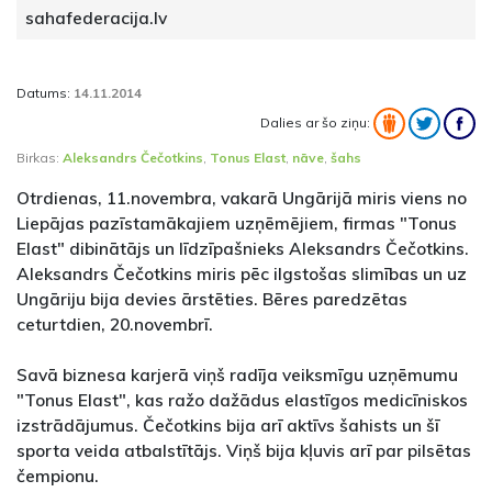
sahafederacija.lv
Datums:
14.11.2014
Dalies ar šo ziņu:
Birkas:
Aleksandrs Čečotkins
,
Tonus Elast
,
nāve
,
šahs
Otrdienas, 11.novembra, vakarā Ungārijā miris viens no
Liepājas pazīstamākajiem uzņēmējiem, firmas "Tonus
Elast" dibinātājs un līdzīpašnieks Aleksandrs Čečotkins.
Aleksandrs Čečotkins miris pēc ilgstošas slimības un uz
Ungāriju bija devies ārstēties. Bēres paredzētas
ceturtdien, 20.novembrī.
Savā biznesa karjerā viņš radīja veiksmīgu uzņēmumu
"Tonus Elast", kas ražo dažādus elastīgos medicīniskos
izstrādājumus. Čečotkins bija arī aktīvs šahists un šī
sporta veida atbalstītājs. Viņš bija kļuvis arī par pilsētas
čempionu.