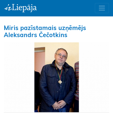
Miris pazīstamais uzņēmējs
Aleksandrs Čečotkins