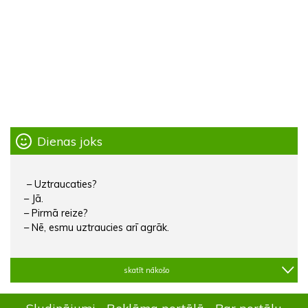
Dienas joks
– Uztraucaties?
– Jā.
– Pirmā reize?
– Nē, esmu uztraucies arī agrāk.
skatīt nākošo