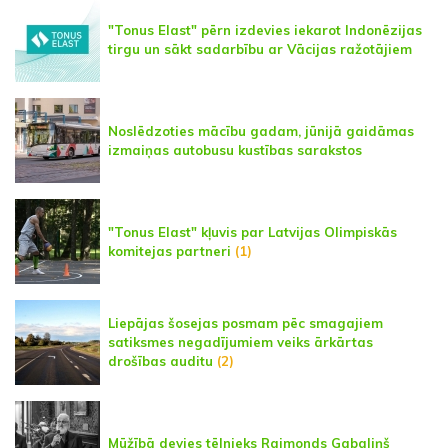
"Tonus Elast" pērn izdevies iekarot Indonēzijas
tirgu un sākt sadarbību ar Vācijas ražotājiem
Noslēdzoties mācību gadam, jūnijā gaidāmas
izmaiņas autobusu kustības sarakstos
"Tonus Elast" kļuvis par Latvijas Olimpiskās
komitejas partneri
(1)
Liepājas šosejas posmam pēc smagajiem
satiksmes negadījumiem veiks ārkārtas
drošības auditu
(2)
Mūžībā devies tēlnieks Raimonds Gabaliņš