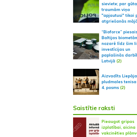
sieviete; par gūt
traumām viņa
"apjautusi" tikai 
atgriešanās māj
“Bioforce” piesai
Baltijas biometā
nozarē līdz šim l
investīcijas un
paplašinās darbī
Latvijā
(2)
Aizvadīts Liepāj
pludmales tenisa
4. posms
(2)
Saistītie raksti
Pieaugot gripas
izplatībai, aicina
vakcinēties plān