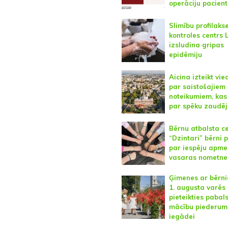
operāciju pacien
Slimību profilaks
kontroles centrs 
izsludina gripas
epidēmiju
Aicina izteikt vie
par saistošajiem
noteikumiem, kas 
par spēku zaudē
Bērnu atbalsta c
“Dzintari” bērni p
par iespēju apme
vasaras nometne
Ģimenes ar bērn
1. augusta varēs
pieteikties pabal
mācību piederum
iegādei