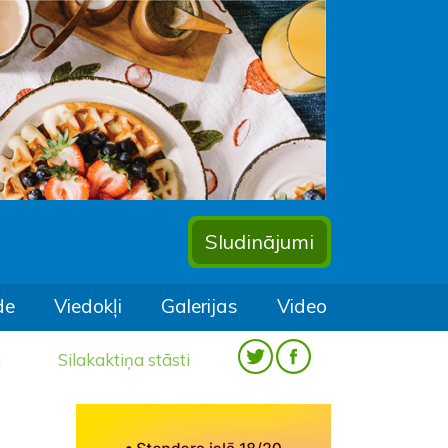
Sludinājumi
de
Viedokļi
Galerijas
Video
a
Silakaktiņa stāsti