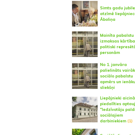
Simts gadu jubile
atzīmē liepājnie
Āboliņa
Mainīta pabalstu
izmaksas kārtība
politiski represē
personām
No 1. janvāra
palielināts vairā
sociālo pabalstu
apmērs un ienāk
sliekšņi
Liepājnieki aicinā
piedalīties aptau
"Iedzīvotāju pald
sociālajiem
darbiniekiem
(1)