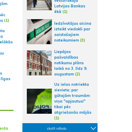
vēsturiskajā
ajām
Latvijas Bankas
ēkā
(1)
pēc
ās
(1)
Iedzīvotājus aicina
izteikt viedokli par
sta
saistošajiem
na
noteikumiem
(3)
ielākās
Liepājas
bu
pašvaldības
notikumu plāns
laikā no 3. līdz 9.
as
augustam
(2)
 līgas
Uz ielas notriekta
sieviete; par
gūtajām traumām
viņa "apjautusi"
tikai pēc
atgriešanās mājās
(1)
veida
skatīt nākošo