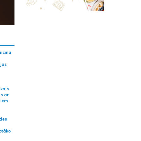
aicina
ijas
skais
es ar
jiem
ādes
otāko