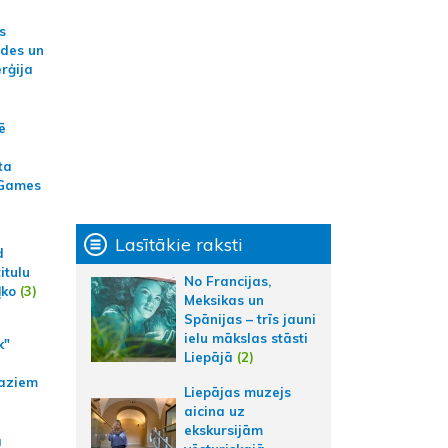
s
ides un
erģija
ē
ta
 Games
Lasītākie raksti
d
itulu
No Francijas,
ļko
(3)
Meksikas un
Spānijas – trīs jauni
ielu mākslas stāsti
k"
Liepājā
(2)
aziem
Liepājas muzejs
aicina uz
ekskursijām
a