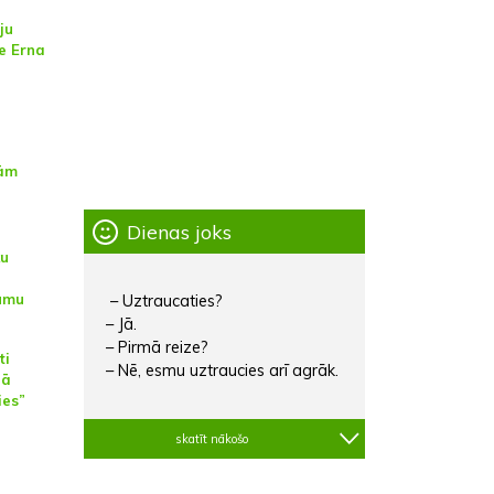
ju
ce Erna
tām
Dienas joks
ku
umu
– Uztraucaties?
– Jā.
– Pirmā reize?
ti
– Nē, esmu uztraucies arī agrāk.
jā
ies”
skatīt nākošo