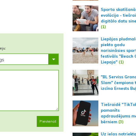
Sporta skatīšanā
evolūcija - tiešra
digitālo datu sin
(1)
Liepājas pludmal
piekto gadu
eju:
norisināsies spor
festivāls "Beach
Liepaja"
(1)
"BL Serviss Gran
Slam" čempiona t
izcīna Ernests Bu
Tiešraidē "TikTo
pamanīts
apdraudējums m
Pievienot
bērniem
(3)
Uz ielas notriekt