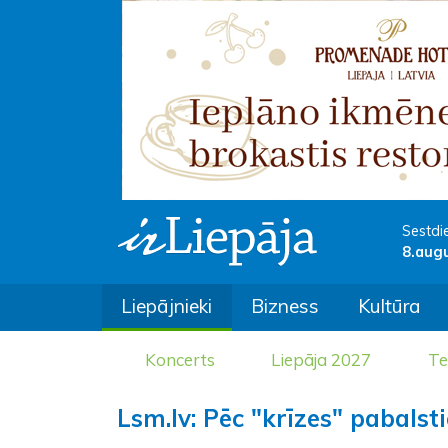
Sestdi
8.aug
Liepājnieki
Bizness
Kultūra
Koncerts
Liepāja 2027
Te
Lsm.lv: Pēc "krīzes" pabals