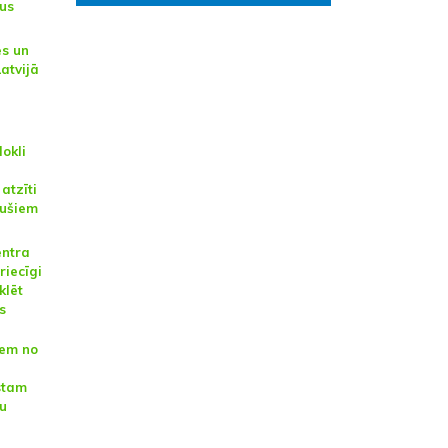
tus
es un
Latvijā
dokli
atzīti
jušiem
entra
riecīgi
klēt
s
iem no
stam
u