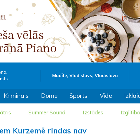
ena,
Mudīte, Vladislavs, Vladislava
usts
Krimināls
Dome
Sports
Vide
Izklai
ātris
Summer Sound
Izstādes
Izglītīb
tiem Kurzemē rindas nav