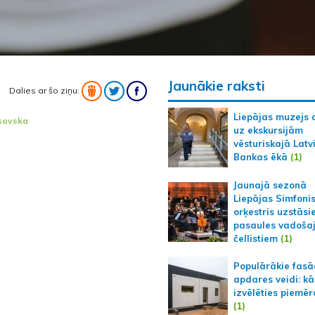
Jaunākie raksti
Dalies ar šo ziņu:
Liepājas muzejs 
sovska
uz ekskursijām
vēsturiskajā Latv
Bankas ēkā
(1)
Jaunajā sezonā
Liepājas Simfoni
orķestris uzstāsi
pasaules vadoša
čellistiem
(1)
Populārākie fas
apdares veidi: kā
izvēlēties piemēr
(1)