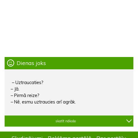
Dienas joks
– Uztraucaties?
– Jā.
– Pirmā reize?
– Nē, esmu uztraucies arī agrāk.
skatīt nākošo
Sludinājumi
Reklāma portālā
Par portālu