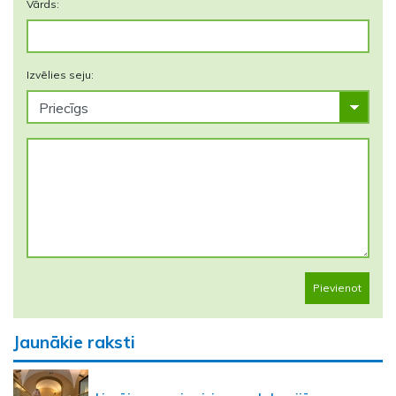
Vārds:
Izvēlies seju:
Pievienot
Jaunākie raksti