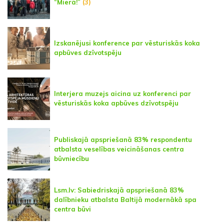
“Mierā!”
(3)
Izskanējusi konference par vēsturiskās koka
apbūves dzīvotspēju
Interjera muzejs aicina uz konferenci par
vēsturiskās koka apbūves dzīvotspēju
Publiskajā apspriešanā 83% respondentu
atbalsta veselības veicināšanas centra
būvniecību
Lsm.lv: Sabiedriskajā apspriešanā 83%
dalībnieku atbalsta Baltijā modernākā spa
centra būvi