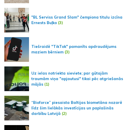
"BL Serviss Grand Slam" čempiona titulu izcīna
Ernests Buļko
(3)
Tiešraidē "TikTok" pamanīts apdraudējums
maziem bērniem
(3)
Uz ielas notriekta sieviete; par gūtajām
traumām viņa "apjautusi" tikai pēc atgriešanās
mājās
(1)
“Bioforce” piesaista Baltijas biometāna nozarē
līdz šim lielākās investīcijas un paplašinās
darbību Latvijā
(2)