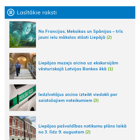
Lasītākie raksti
No Francijas, Meksikas un Spānijas – trīs
jauni ielu mākslas stāsti Liepājā
(2)
Liepājas muzejs aicina uz ekskursijām
vēsturiskajā Latvijas Bankas ēkā
(1)
Iedzīvotājus aicina izteikt viedokli par
saistošajiem noteikumiem
(3)
Liepājas pašvaldības notikumu plāns laikā
no 3. līdz 9. augustam
(2)