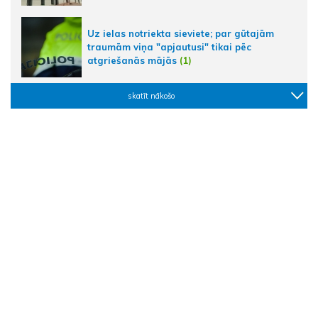
Uz ielas notriekta sieviete; par gūtajām
traumām viņa "apjautusi" tikai pēc
atgriešanās mājās
(1)
skatīt nākošo