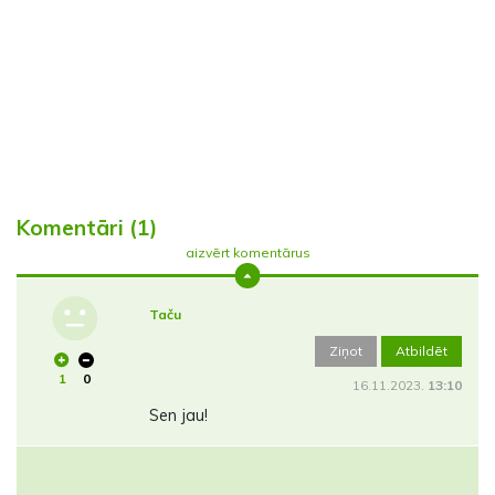
Komentāri (1)
aizvērt komentārus
Taču
Ziņot
Atbildēt
1
0
16.11.2023.
13:10
Sen jau!