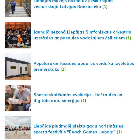
Liepājas muzejs aicina uz ekskursijām
vēsturiskajā Latvijas Bankas ēkā
(1)
Jaunajā sezonā Liepājas Simfoniskais orķestris
uzstāsies ar pasaules vadošajiem čellistiem
(1)
Populārākie fasādes apdares veidi: kā izvēlēties
piemērotāko
(2)
Sporta skatīšanās evolūcija - tiešraides un
digitālo datu sinerģija
(1)
Liepājas pludmalē piekto gadu norisināsies
sporta festivāls "Beach Games Liepaja"
(1)