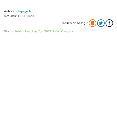
Autors:
irliepaja.lv
Datums:
16.11.2023
Dalies ar šo ziņu:
Birkas:
bibliotēka
,
Liepāja 2027
,
Uģis Kaugurs