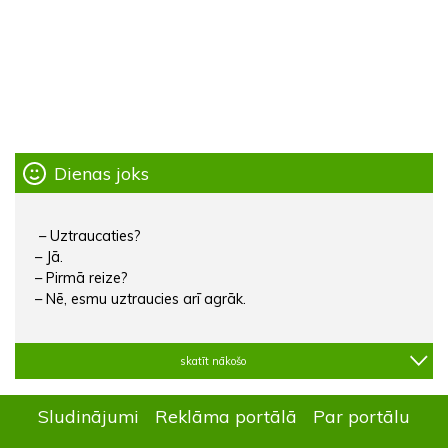
Dienas joks
– Uztraucaties?
– Jā.
– Pirmā reize?
– Nē, esmu uztraucies arī agrāk.
skatīt nākošo
Sludinājumi
Reklāma portālā
Par portālu