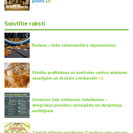
posms
(2)
Saistītie raksti
Rudens – laiks veloinventāra atjaunošanai
Slimību profilakses un kontroles centra ieteikumi
veselīgām un drošām Lieldienām
(1)
Izmaiņas Ceļu satiksmes noteikumos –
stingrākas prasības velosipēdu un skrejriteņu
vadītājiem
1.maijā sāksies pasākums "Liepājas velo vasara