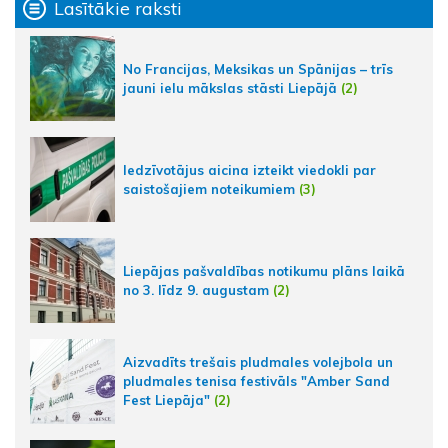
Lasītākie raksti
No Francijas, Meksikas un Spānijas – trīs
jauni ielu mākslas stāsti Liepājā
(2)
Iedzīvotājus aicina izteikt viedokli par
saistošajiem noteikumiem
(3)
Liepājas pašvaldības notikumu plāns laikā
no 3. līdz 9. augustam
(2)
Aizvadīts trešais pludmales volejbola un
pludmales tenisa festivāls "Amber Sand
Fest Liepāja"
(2)