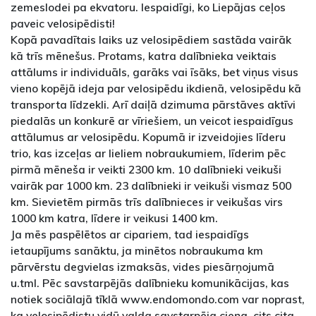
zemeslodei pa ekvatoru. Iespaidīgi, ko Liepājas ceļos
paveic velosipēdisti!
Kopā pavadītais laiks uz velosipēdiem sastāda vairāk
kā trīs mēnešus. Protams, katra dalībnieka veiktais
attālums ir individuāls, garāks vai īsāks, bet viņus visus
vieno kopējā ideja par velosipēdu ikdienā, velosipēdu kā
transporta līdzekli. Arī daiļā dzimuma pārstāves aktīvi
piedalās un konkurē ar vīriešiem, un veicot iespaidīgus
attālumus ar velosipēdu. Kopumā ir izveidojies līderu
trio, kas izceļas ar lieliem nobraukumiem, līderim pēc
pirmā mēneša ir veikti 2300 km. 10 dalībnieki veikuši
vairāk par 1000 km. 23 dalībnieki ir veikuši vismaz 500
km. Sievietēm pirmās trīs dalībnieces ir veikušas virs
1000 km katra, līdere ir veikusi 1400 km.
Ja mēs paspēlētos ar cipariem, tad iespaidīgs
ietaupījums sanāktu, ja minētos nobraukuma km
pārvērstu degvielas izmaksās, vides piesārņojumā
u.tml. Pēc savstarpējās dalībnieku komunikācijas, kas
notiek sociālajā tīklā www.endomondo.com var noprast,
ka velosipēdistu vidū valda savstarpēja cieņa, cits cita