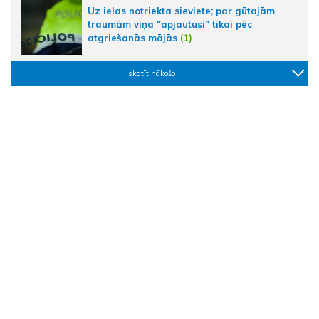
Uz ielas notriekta sieviete; par gūtajām
traumām viņa "apjautusi" tikai pēc
atgriešanās mājās
(1)
skatīt nākošo