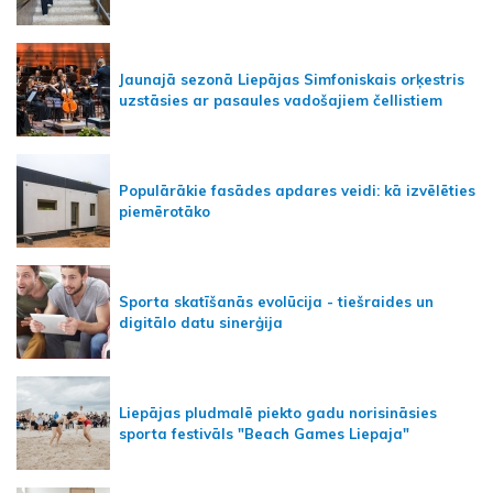
Jaunajā sezonā Liepājas Simfoniskais orķestris
uzstāsies ar pasaules vadošajiem čellistiem
Populārākie fasādes apdares veidi: kā izvēlēties
piemērotāko
Sporta skatīšanās evolūcija - tiešraides un
digitālo datu sinerģija
Liepājas pludmalē piekto gadu norisināsies
sporta festivāls "Beach Games Liepaja"