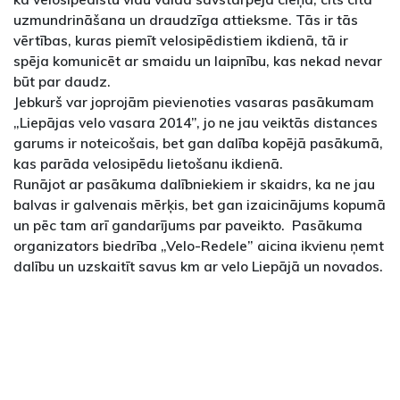
uzmundrināšana un draudzīga attieksme. Tās ir tās
vērtības, kuras piemīt velosipēdistiem ikdienā, tā ir
spēja komunicēt ar smaidu un laipnību, kas nekad nevar
būt par daudz.
Jebkurš var joprojām pievienoties vasaras pasākumam
„Liepājas velo vasara 2014”, jo ne jau veiktās distances
garums ir noteicošais, bet gan dalība kopējā pasākumā,
kas parāda velosipēdu lietošanu ikdienā.
Runājot ar pasākuma dalībniekiem ir skaidrs, ka ne jau
balvas ir galvenais mērķis, bet gan izaicinājums kopumā
un pēc tam arī gandarījums par paveikto. Pasākuma
organizators biedrība „Velo-Redele” aicina ikvienu ņemt
dalību un uzskaitīt savus km ar velo Liepājā un novados.