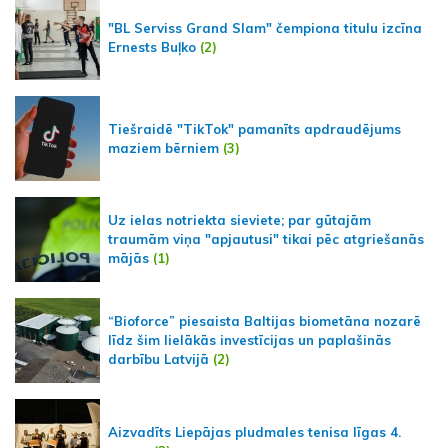
"BL Serviss Grand Slam" čempiona titulu izcīna
Ernests Buļko
(2)
Tiešraidē "TikTok" pamanīts apdraudējums
maziem bērniem
(3)
Uz ielas notriekta sieviete; par gūtajām
traumām viņa "apjautusi" tikai pēc atgriešanās
mājās
(1)
“Bioforce” piesaista Baltijas biometāna nozarē
līdz šim lielākās investīcijas un paplašinās
darbību Latvijā
(2)
Aizvadīts Liepājas pludmales tenisa līgas 4.