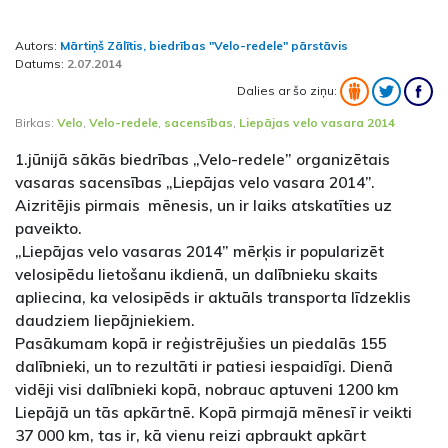
Autors:
Mārtiņš Zālītis, biedrības "Velo-redele" pārstāvis
Datums:
2.07.2014
Dalies ar šo ziņu:
Birkas:
Velo
,
Velo-redele
,
sacensības
,
Liepājas velo vasara 2014
1.jūnijā sākās biedrības „Velo-redele” organizētais
vasaras sacensības „Liepājas velo vasara 2014”.
Aizritējis pirmais mēnesis, un ir laiks atskatīties uz
paveikto.
„Liepājas velo vasaras 2014” mērķis ir popularizēt
velosipēdu lietošanu ikdienā, un dalībnieku skaits
apliecina, ka velosipēds ir aktuāls transporta līdzeklis
daudziem liepājniekiem.
Pasākumam kopā ir reģistrējušies un piedalās 155
dalībnieki, un to rezultāti ir patiesi iespaidīgi. Dienā
vidēji visi dalībnieki kopā, nobrauc aptuveni 1200 km
Liepājā un tās apkārtnē. Kopā pirmajā mēnesī ir veikti
37 000 km, tas ir, kā vienu reizi apbraukt apkārt