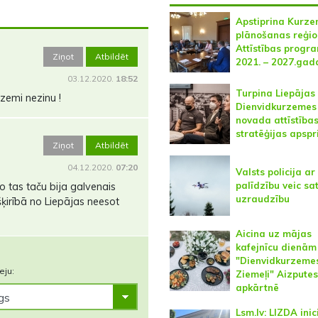
Apstiprina Kurz
plānošanas reģi
Attīstības prog
Ziņot
Atbildēt
2021. – 2027.ga
03.12.2020.
18:52
Turpina Liepājas
zemi nezinu !
Dienvidkurzemes
novada attīstība
stratēģijas apsp
Ziņot
Atbildēt
04.12.2020.
07:20
Valsts policija a
palīdzību veic sa
jo tas taču bija galvenais
uzraudzību
ķirībā no Liepājas neesot
Aicina uz mājas
kafejnīcu dienām
"Dienvidkurzeme
eju:
Ziemeļi" Aizputes
apkārtnē
Lsm.lv: LIZDA inic