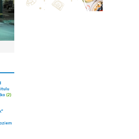
d
itulu
ļko
(2)
k"
aziem