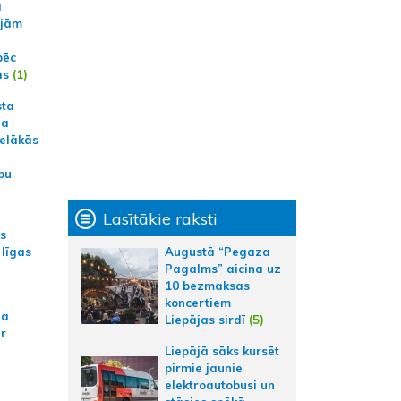
a
ajām
pēc
ās
(1)
sta
na
ielākās
bu
Lasītākie raksti
as
 līgas
Augustā “Pegaza
Pagalms” aicina uz
10 bezmaksas
koncertiem
na
Liepājas sirdī
(5)
ar
Liepājā sāks kursēt
pirmie jaunie
elektroautobusi un