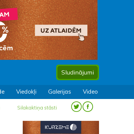
Sludinājumi
de
Viedokļi
Galerijas
Video
a
Silakaktiņa stāsti