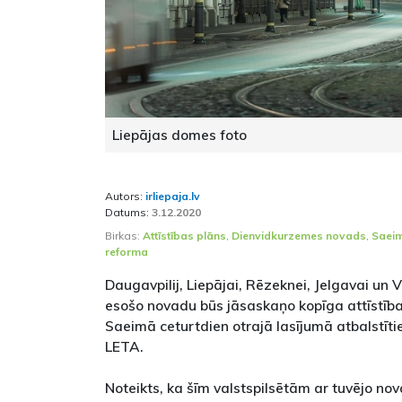
Liepājas domes foto
Autors:
irliepaja.lv
Datums:
3.12.2020
Birkas:
Attīstības plāns
,
Dienvidkurzemes novads
,
Saei
reforma
Daugavpilij, Liepājai, Rēzeknei, Jelgavai un Ve
esošo novadu būs jāsaskaņo kopīga attīstī
Saeimā ceturtdien otrajā lasījumā atbalstītie
LETA.
Noteikts, ka šīm valstspilsētām ar tuvējo no