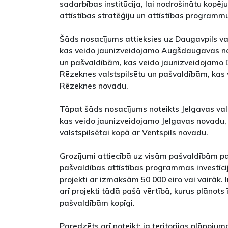
sadarbības institūcija, lai nodrošinātu kopēju
attīstības stratēģiju un attīstības programmu i
Šāds nosacījums attieksies uz Daugavpils va
kas veido jaunizveidojamo Augšdaugavas nov
un pašvaldībām, kas veido jaunizveidojamo
Rēzeknes valstspilsētu un pašvaldībām, kas
Rēzeknes novadu.
Tāpat šāds nosacījums noteikts Jelgavas val
kas veido jaunizveidojamo Jelgavas novadu, 
valstspilsētai kopā ar Ventspils novadu.
Grozījumi attiecībā uz visām pašvaldībām pa
pašvaldības attīstības programmas investīciju
projekti ar izmaksām 50 000 eiro vai vairāk. I
arī projekti tādā pašā vērtībā, kurus plānots
pašvaldībām kopīgi.
Paredzēts arī noteikt: ja teritorijas plānoju