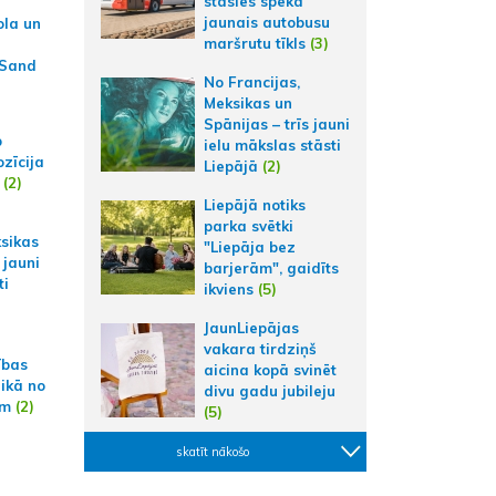
stāsies spēkā
jaunais autobusu
ola un
maršrutu tīkls
(3)
 Sand
No Francijas,
Meksikas un
Spānijas – trīs jauni
p
ielu mākslas stāsti
zīcija
Liepājā
(2)
(2)
Liepājā notiks
parka svētki
ksikas
"Liepāja bez
 jauni
barjerām", gaidīts
ti
ikviens
(5)
JaunLiepājas
vakara tirdziņš
ības
aicina kopā svinēt
aikā no
divu gadu jubileju
am
(2)
(5)
skatīt nākošo