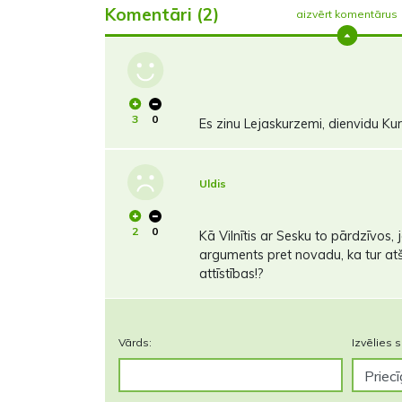
Komentāri (2)
aizvērt komentārus
3
0
Es zinu Lejaskurzemi, dienvidu Kur
Uldis
2
0
Kā Vilnītis ar Sesku to pārdzīvos, 
arguments pret novadu, ka tur atš
attīstības!?
Vārds:
Izvēlies s