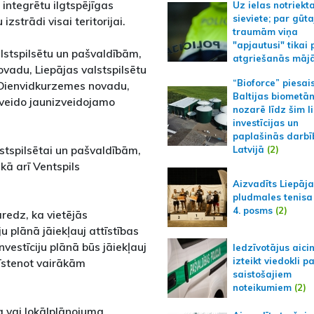
 integrētu ilgtspējīgas
Uz ielas notriekt
sieviete; par gūt
zstrādi visai teritorijai.
traumām viņa
"apjautusi" tikai 
lstspilsētu un pašvaldībām,
atgriešanās māj
adu, Liepājas valstspilsētu
“Bioforce” piesai
 Dienvidkurzemes novadu,
Baltijas biometā
 veido jaunizveidojamo
nozarē līdz šim l
investīcijas un
paplašinās darbī
stspilsētai un pašvaldībām,
Latvijā
(2)
kā arī Ventspils
Aizvadīts Liepāj
pludmales tenisa
4. posms
(2)
redz, ka vietējās
 plānā jāiekļauj attīstības
nvestīciju plānā būs jāiekļauj
Iedzīvotājus aici
izteikt viedokli p
 īstenot vairākām
saistošajiem
noteikumiem
(2)
ma vai lokālplānojuma