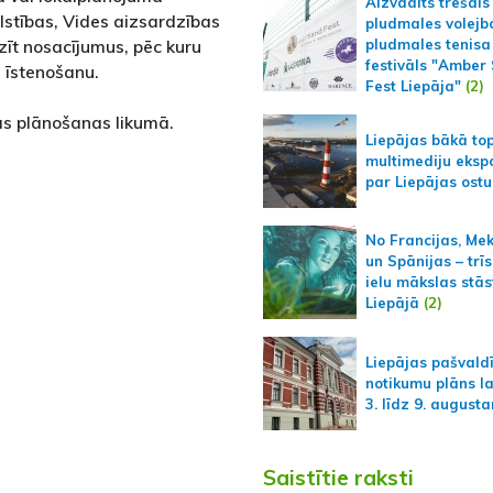
Aizvadīts trešais
lstības, Vides aizsardzības
pludmales volejb
rzīt nosacījumus, pēc kuru
pludmales tenisa
festivāls "Amber
 īstenošanu.
Fest Liepāja"
(2)
bas plānošanas likumā.
Liepājas bākā to
multimediju ekspo
par Liepājas ostu
No Francijas, Me
un Spānijas – trīs
ielu mākslas stās
Liepājā
(2)
Liepājas pašvald
notikumu plāns l
3. līdz 9. august
Saistītie raksti