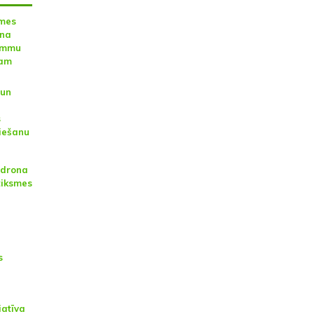
emes
ona
rammu
dam
 un
s
riešanu
r drona
tiksmes
s
iatīva