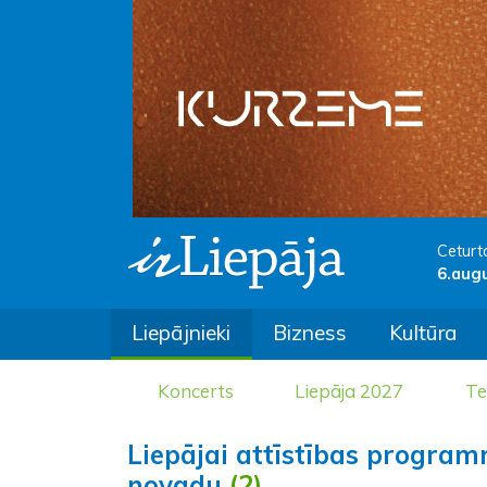
Ceturt
6.aug
Liepājnieki
Bizness
Kultūra
Koncerts
Liepāja 2027
Te
Liepājai attīstības progra
novadu
(2)