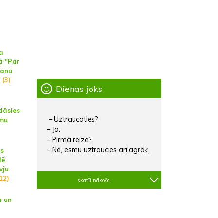
i
a
ā "Par
šanu
"
(3)
Dienas joks
dāsies
– Uztraucaties?
umu
– Jā.
– Pirmā reize?
– Nē, esmu uztraucies arī agrāk.
es
lē
vju
(12)
skatīt nākošo
a un