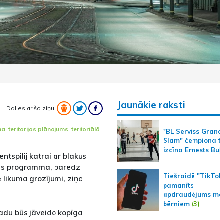
Jaunākie raksti
Dalies ar šo ziņu:
ma
,
teritorijas plānojums
,
teritoriālā
"BL Serviss Gran
Slam" čempiona t
izcīna Ernests Bu
ntspilij katrai ar blakus
bas programma, paredz
Tiešraidē "TikTo
 likuma grozījumi, ziņo
pamanīts
apdraudējums m
bērniem
(3)
vadu būs jāveido kopīga