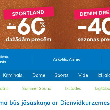
diena,
Askolds, Aisma
usts
Krimināls
Dome
Sports
Vide
Izklai
ātris
Summer Sound
Izstādes
Izglītīb
mma būs jāsaskaņo ar Dienvidkurzemes