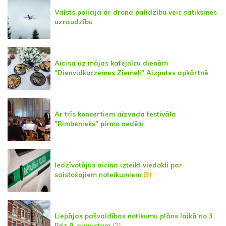
Valsts policija ar drona palīdzību veic satiksmes
uzraudzību
Aicina uz mājas kafejnīcu dienām
"Dienvidkurzemes Ziemeļi" Aizputes apkārtnē
Ar trīs koncertiem aizvada festivāla
"Rimbenieks" pirmo nedēļu
Iedzīvotājus aicina izteikt viedokli par
saistošajiem noteikumiem
(3)
Liepājas pašvaldības notikumu plāns laikā no 3.
līdz 9. augustam
(2)