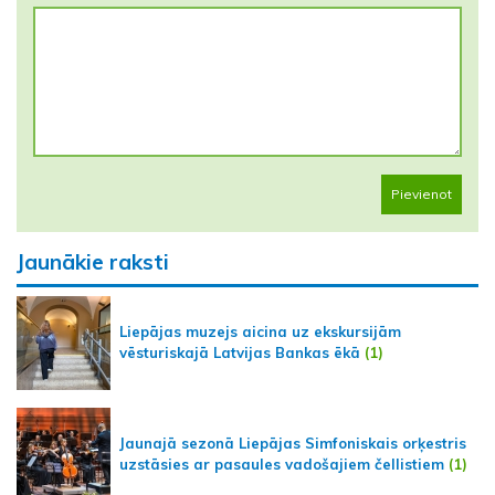
Pievienot
Jaunākie raksti
Liepājas muzejs aicina uz ekskursijām
vēsturiskajā Latvijas Bankas ēkā
(1)
Jaunajā sezonā Liepājas Simfoniskais orķestris
uzstāsies ar pasaules vadošajiem čellistiem
(1)