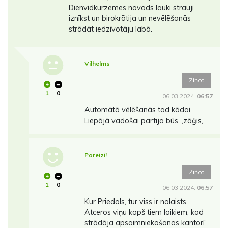
Dienvidkurzemes novads lauki strauji
iznīkst un birokrātija un nevēlēšanās
strādāt iedzīvotāju labā.
Vilhelms
Ziņot
1
0
06.03.2024.
06:57
Automātā vēlēšanās tad kādai
Liepājā vadošai partija būs ,,zāģis,,
Pareizi!
Ziņot
1
0
06.03.2024.
06:57
Kur Priedols, tur viss ir nolaists.
Atceros viņu kopš tiem laikiem, kad
strādāja apsaimniekošanas kantorī