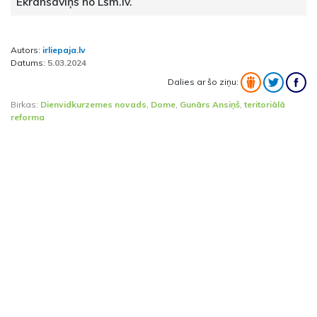
Ekrānšāviņš no Lsm.lv.
Autors:
irliepaja.lv
Datums:
5.03.2024
Dalies ar šo ziņu:
Birkas:
Dienvidkurzemes novads
,
Dome
,
Gunārs Ansiņš
,
teritoriālā
reforma