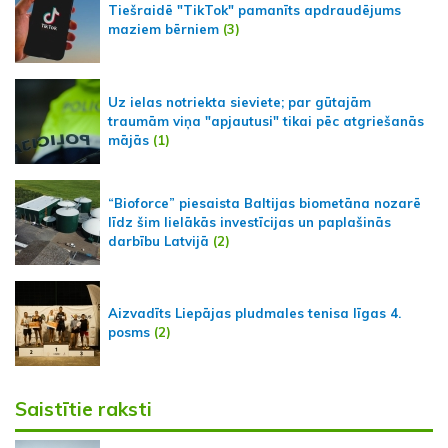
Tiešraidē "TikTok" pamanīts apdraudējums
maziem bērniem
(3)
Uz ielas notriekta sieviete; par gūtajām
traumām viņa "apjautusi" tikai pēc atgriešanās
mājās
(1)
“Bioforce” piesaista Baltijas biometāna nozarē
līdz šim lielākās investīcijas un paplašinās
darbību Latvijā
(2)
Aizvadīts Liepājas pludmales tenisa līgas 4.
posms
(2)
Saistītie raksti