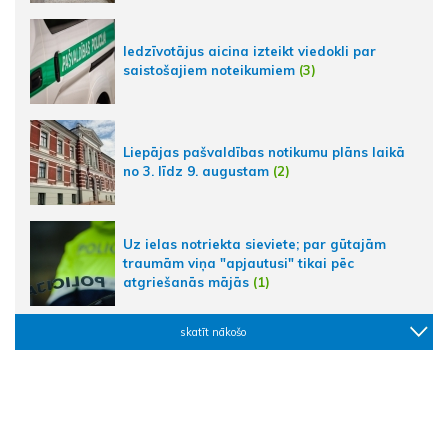
Iedzīvotājus aicina izteikt viedokli par
saistošajiem noteikumiem
(3)
Liepājas pašvaldības notikumu plāns laikā
no 3. līdz 9. augustam
(2)
Uz ielas notriekta sieviete; par gūtajām
traumām viņa "apjautusi" tikai pēc
atgriešanās mājās
(1)
skatīt nākošo