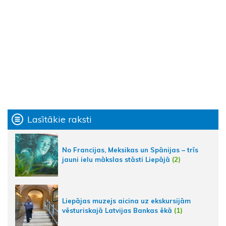
Lasītākie raksti
No Francijas, Meksikas un Spānijas – trīs
jauni ielu mākslas stāsti Liepājā
(2)
Liepājas muzejs aicina uz ekskursijām
vēsturiskajā Latvijas Bankas ēkā
(1)