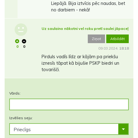
Liepājā. Bija iztvīcis pēc naudas, bet
no darbiem - nekā!
Uz saulaino nākotni vel roku pretī saulei jāpaceļ
Ziņot
Atbildēt
0
0
09.03.2024.
18:18
Pirduls vadīs līdz ar kājām pa priekšu
iznesīs tāpat kā bijušie PSKP biedri un
tovarišči.
Vārds:
Izvēlies seju: