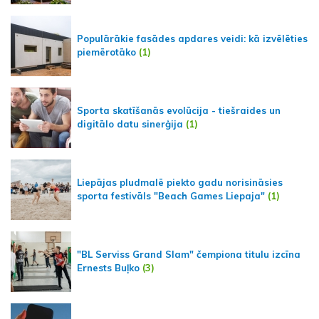
Populārākie fasādes apdares veidi: kā izvēlēties
piemērotāko
(1)
Sporta skatīšanās evolūcija - tiešraides un
digitālo datu sinerģija
(1)
Liepājas pludmalē piekto gadu norisināsies
sporta festivāls "Beach Games Liepaja"
(1)
"BL Serviss Grand Slam" čempiona titulu izcīna
Ernests Buļko
(3)