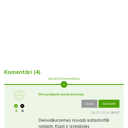
Komentāri (4)
aizvērt komentārus
Divi pretpoli nesavienosies
Ziņot
Atbildēt
8
0
06.03.2024.
06:57
Dienvidkurzemes novads katastrofāli
nolaists. Kopš ir izveidojies