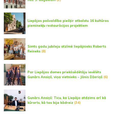
Liepājas pašvaldība piešķir atbalstu 16 kultūras
pieminekļu restaurācijas projektiem
Simts gadu jubileju atzīmē liepājnieks Roberts
Reineks
(8)
Par Liepājas domes priekšsēdētāju ievēlēts
Gunārs Ansiņš, viņa vietnieks – Jānis Džeriņš
(6)
Gunārs Ansiņš: Ticu, ka Liepāja atdzims arī kā
kūrorts, kā tas bija kādreiz
(34)