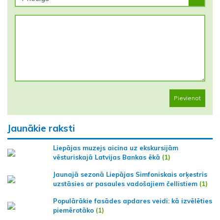
Pievienot
Jaunākie raksti
Liepājas muzejs aicina uz ekskursijām
vēsturiskajā Latvijas Bankas ēkā
(1)
Jaunajā sezonā Liepājas Simfoniskais orķestris
uzstāsies ar pasaules vadošajiem čellistiem
(1)
Populārākie fasādes apdares veidi: kā izvēlēties
piemērotāko
(1)