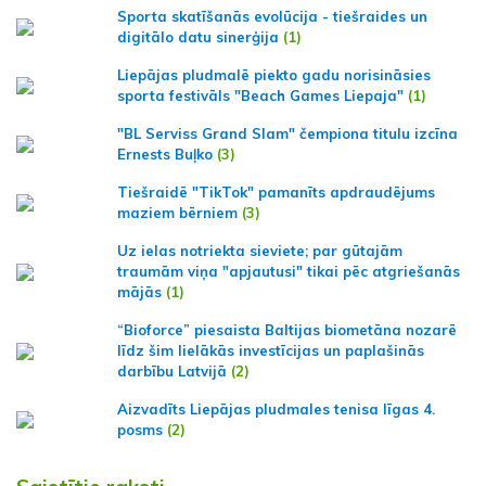
Sporta skatīšanās evolūcija - tiešraides un
digitālo datu sinerģija
(1)
Liepājas pludmalē piekto gadu norisināsies
sporta festivāls "Beach Games Liepaja"
(1)
"BL Serviss Grand Slam" čempiona titulu izcīna
Ernests Buļko
(3)
Tiešraidē "TikTok" pamanīts apdraudējums
maziem bērniem
(3)
Uz ielas notriekta sieviete; par gūtajām
traumām viņa "apjautusi" tikai pēc atgriešanās
mājās
(1)
“Bioforce” piesaista Baltijas biometāna nozarē
līdz šim lielākās investīcijas un paplašinās
darbību Latvijā
(2)
Aizvadīts Liepājas pludmales tenisa līgas 4.
posms
(2)