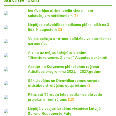
Saistītie raksti
Iedzīvotājus aicina izteikt viedokli par
saistošajiem noteikumiem
(3)
Liepājas pašvaldības notikumu plāns laikā no 3.
līdz 9. augustam
(2)
Valsts policija ar drona palīdzību veic satiksmes
uzraudzību
Aicina uz mājas kafejnīcu dienām
"Dienvidkurzemes Ziemeļi" Aizputes apkārtnē
Apstiprina Kurzemes plānošanas reģiona
Attīstības programmu 2021. – 2027.gadam
Sāk Liepājas un Dienvidkurzemes novada
attīstības stratēģijas apspriešanu
(2)
Pēta, vai Tērauda ielas satiksmes pārvada
projekts ir realizējams
(13)
Liepājā viesojas Izraēlas vēstniece Latvijā
Šarona Rappaporta Palgi