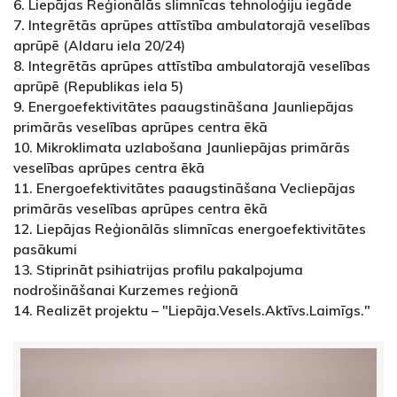
6. Liepājas Reģionālās slimnīcas tehnoloģiju iegāde
7. Integrētās aprūpes attīstība ambulatorajā veselības
aprūpē (Aldaru iela 20/24)
8. Integrētās aprūpes attīstība ambulatorajā veselības
aprūpē (Republikas iela 5)
9. Energoefektivitātes paaugstināšana Jaunliepājas
primārās veselības aprūpes centra ēkā
10. Mikroklimata uzlabošana Jaunliepājas primārās
veselības aprūpes centra ēkā
11. Energoefektivitātes paaugstināšana Vecliepājas
primārās veselības aprūpes centra ēkā
12. Liepājas Reģionālās slimnīcas energoefektivitātes
pasākumi
13. Stiprināt psihiatrijas profilu pakalpojuma
nodrošināšanai Kurzemes reģionā
14. Realizēt projektu – "Liepāja.Vesels.Aktīvs.Laimīgs."