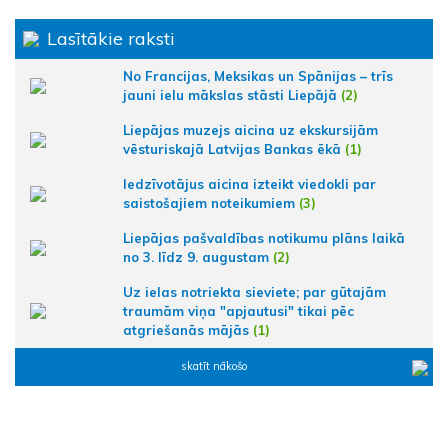
Lasītākie raksti
No Francijas, Meksikas un Spānijas – trīs
jauni ielu mākslas stāsti Liepājā
(2)
Liepājas muzejs aicina uz ekskursijām
vēsturiskajā Latvijas Bankas ēkā
(1)
Iedzīvotājus aicina izteikt viedokli par
saistošajiem noteikumiem
(3)
Liepājas pašvaldības notikumu plāns laikā
no 3. līdz 9. augustam
(2)
Uz ielas notriekta sieviete; par gūtajām
traumām viņa "apjautusi" tikai pēc
atgriešanās mājās
(1)
skatīt nākošo