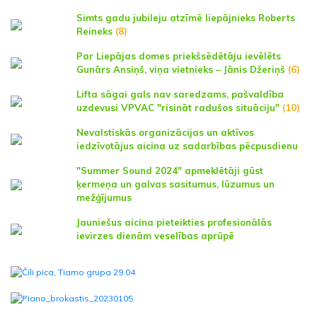
Simts gadu jubileju atzīmē liepājnieks Roberts
Reineks
(8)
Par Liepājas domes priekšsēdētāju ievēlēts
Gunārs Ansiņš, viņa vietnieks – Jānis Džeriņš
(6)
Lifta sāgai gals nav saredzams, pašvaldība
uzdevusi VPVAC "risināt radušos situāciju"
(10)
Nevalstiskās organizācijas un aktīvos
iedzīvotājus aicina uz sadarbības pēcpusdienu
"Summer Sound 2024" apmeklētāji gūst
ķermeņa un galvas sasitumus, lūzumus un
mežģījumus
Jauniešus aicina pieteikties profesionālās
ievirzes dienām veselības aprūpē