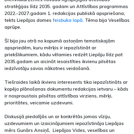
stratēģijas līdz 2035. gadam un Attīstības programmas
2022.-2027.gadam 1. redakcijas publiskā apspriešana,
tekts Liepājas domes
feisbuka lapā.
Tēma bija Veselības
aprūpe.
Šī bija jau otrā no kopumā astoņām tematiskajām
apspriedēm, kuru mērķis ir iepazīstināt ar
priekšlikumiem, kādu vēlamies redzēt Liepāju līdz pat
2035.gadam un aicināt iesaistīties ikvienu pilsētas
iedzīvotāju savas nākotnes veidošanā.
Tiešraides laikā ikviens interesents tika iepazīstināts ar
kopējo plānošanas dokumentu redakcijas ietvaru – kāds
ir nospraustais pilsētas attīstības virziens, mērķi,
prioritātes, veicamie uzdevumi.
Diskusijā piedalījās un ar konkrētās jomas vīziju,
uzdevumiem un izaicinājumiem iepazīstināja Liepājas
mērs Gunārs Ansiņš, Liepājas Vides, veselības un