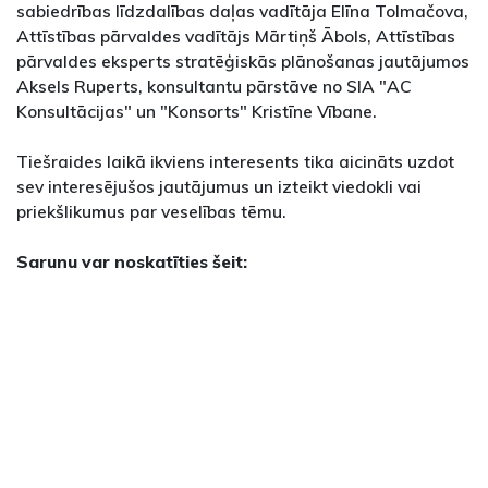
sabiedrības līdzdalības daļas vadītāja Elīna Tolmačova,
Attīstības pārvaldes vadītājs Mārtiņš Ābols, Attīstības
pārvaldes eksperts stratēģiskās plānošanas jautājumos
Aksels Ruperts, konsultantu pārstāve no SIA "AC
Konsultācijas" un "Konsorts" Kristīne Vībane.
Tiešraides laikā ikviens interesents tika aicināts uzdot
sev interesējušos jautājumus un izteikt viedokli vai
priekšlikumus par veselības tēmu.
Sarunu var noskatīties šeit: