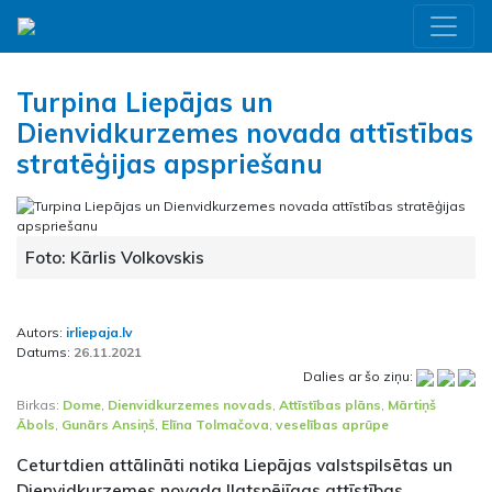
Turpina Liepājas un
Dienvidkurzemes novada attīstības
stratēģijas apspriešanu
Foto: Kārlis Volkovskis
Autors:
irliepaja.lv
Datums:
26.11.2021
Dalies ar šo ziņu:
Birkas:
Dome
,
Dienvidkurzemes novads
,
Attīstības plāns
,
Mārtiņš
Ābols
,
Gunārs Ansiņš
,
Elīna Tolmačova
,
veselības aprūpe
Ceturtdien attālināti notika Liepājas valstspilsētas un
Dienvidkurzemes novada Ilgtspējīgas attīstības