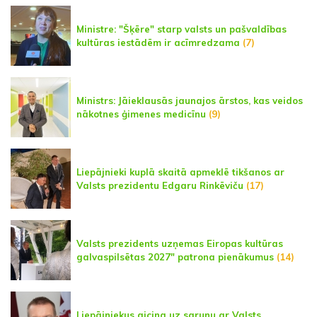
Ministre: "Šķēre" starp valsts un pašvaldības
kultūras iestādēm ir acīmredzama
(7)
Ministrs: Jāieklausās jaunajos ārstos, kas veidos
nākotnes ģimenes medicīnu
(9)
Liepājnieki kuplā skaitā apmeklē tikšanos ar
Valsts prezidentu Edgaru Rinkēviču
(17)
Valsts prezidents uzņemas Eiropas kultūras
galvaspilsētas 2027" patrona pienākumus
(14)
Liepājniekus aicina uz sarunu ar Valsts