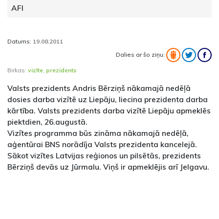
AFI
Datums:
19.08.2011
Dalies ar šo ziņu:
Birkas:
vizīte
,
prezidents
Valsts prezidents Andris Bērziņš nākamajā nedēļā
dosies darba vizītē uz Liepāju, liecina prezidenta darba
kārtība. Valsts prezidents darba vizītē Liepāju apmeklēs
piektdien, 26.augustā.
Vizītes programma būs zināma nākamajā nedēļā,
aģentūrai BNS norādīja Valsts prezidenta kancelejā.
Sākot vizītes Latvijas reģionos un pilsētās, prezidents
Bērziņš devās uz Jūrmalu. Viņš ir apmeklējis arī Jelgavu.