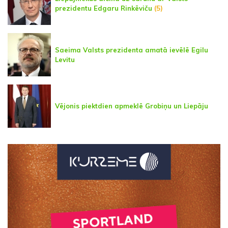
prezidentu Edgaru Rinkēviču
(5)
Saeima Valsts prezidenta amatā ievēlē Egilu
Levitu
Vējonis piektdien apmeklē Grobiņu un Liepāju