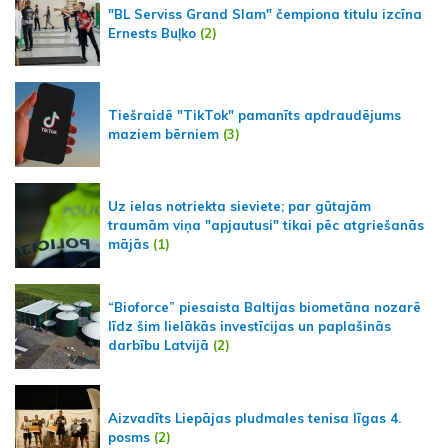
"BL Serviss Grand Slam" čempiona titulu izcīna
Ernests Buļko
(2)
Tiešraidē "TikTok" pamanīts apdraudējums
maziem bērniem
(3)
Uz ielas notriekta sieviete; par gūtajām
traumām viņa "apjautusi" tikai pēc atgriešanās
mājās
(1)
“Bioforce” piesaista Baltijas biometāna nozarē
līdz šim lielākās investīcijas un paplašinās
darbību Latvijā
(2)
Aizvadīts Liepājas pludmales tenisa līgas 4.
posms
(2)