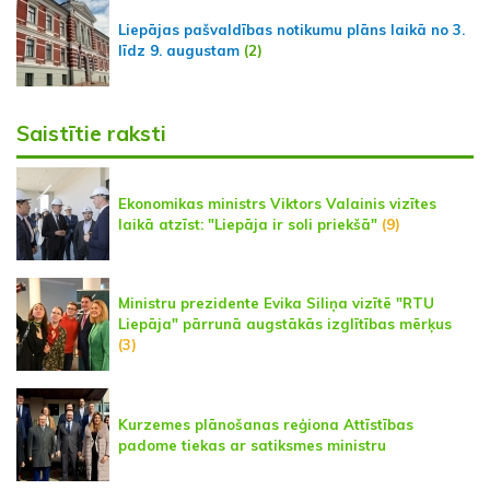
Liepājas pašvaldības notikumu plāns laikā no 3.
līdz 9. augustam
(2)
Saistītie raksti
Ekonomikas ministrs Viktors Valainis vizītes
laikā atzīst: "Liepāja ir soli priekšā"
(9)
Ministru prezidente Evika Siliņa vizītē "RTU
Liepāja" pārrunā augstākās izglītības mērķus
(3)
Kurzemes plānošanas reģiona Attīstības
padome tiekas ar satiksmes ministru