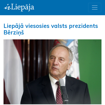
Liepājā viesosies valsts prezidents
Bērziņš