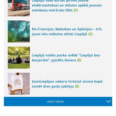
Liepājā sāks kursēt pirmie jaunie
elektroautobusi un stāsies spēkā jaunais
autobusu maršrutu tīkls
(3)
No Francijas, Meksikas un Spānijas – trīs
jauni ielu mākslas stāsti Liepājā
(2)
Liepājā notiks parka svētki "Liepāja bez
barjerām", gaidīts ikviens
(5)
JaunLiepājas vakara tirdziņš aicina kopā
svinēt divu gadu jubileju
(5)
skatīt nākošo