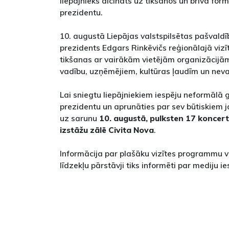
liepājnieks aicināts uz tikšanos un brīva for
prezidentu.
10. augustā Liepājas valstspilsētas pašvaldī
prezidents Edgars Rinkēvičs reģionālajā vizīt
tikšanas ar vairākām vietējām organizācijā
vadību, uzņēmējiem, kultūras ļaudīm un neva
Lai sniegtu liepājniekiem iespēju neformālā g
prezidentu un aprunāties par sev būtiskiem j
uz sarunu
10. augustā, pulksten 17 koncertz
izstāžu zālē Civita Nova
.
Informācija par plašāku vizītes programmu v
līdzekļu pārstāvji tiks informēti par mediju i