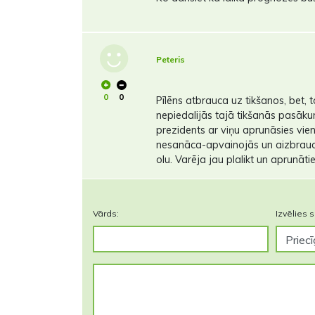
Peteris
0
0
Pīlēns atbrauca uz tikšanos, bet
nepiedalijās tajā tikšanās pasākum
prezidents ar viņu aprunāsies vien
nesanāca-apvainojās un aizbrauc
olu. Varēja jau plalikt un aprunātie
Vārds:
Izvēlies s