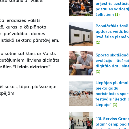
māta sarunu ar Valsts
orķestris uzstāsi
pasaules vadoša
čellistiem
(1)
bā ieradīsies Valsts
Populārākie fas
ē, kuras laikā plānota
apdares veidi: kā
m, pašvaldības domes
izvēlēties piemēr
lstiskā sektora pārstāvjiem.
(1)
aisotnē satikties ar Valsts
Sporta skatīšanā
autājumiem, ikviens aicināts
evolūcija - tiešra
digitālo datu sin
āles "Lielais dzintars"
(1)
Liepājas pludmal
ēl sekos, tāpat plašsaziņas
piekto gadu
espējām.
norisināsies spor
festivāls "Beach
Liepaja"
(1)
"BL Serviss Gran
Slam" čempiona t