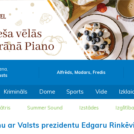
ena,
Alfrēds, Madars, Fredis
usts
Krimināls
Dome
Sports
Vide
Izklai
ātris
Summer Sound
Izstādes
Izglītīb
nu ar Valsts prezidentu Edgaru Rinkēv