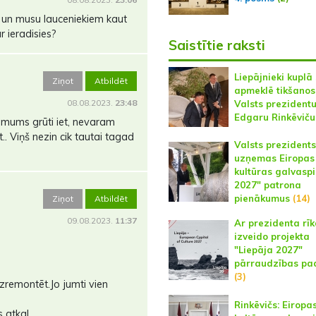
s un musu lauceniekiem kaut
r ieradisies?
Saistītie raksti
Liepājnieki kuplā
Ziņot
Atbildēt
apmeklē tikšanos
08.08.2023.
23:48
Valsts prezident
Edgaru Rinkēviču
mums grūti iet, nevaram
.. Viņš nezin cik tautai tagad
Valsts prezidents
uzņemas Eiropas
kultūras galvaspi
2027" patrona
pienākumus
(14)
Ziņot
Atbildēt
09.08.2023.
11:37
Ar prezidenta rī
izveido projekta
"Liepāja 2027"
pārraudzības pa
(3)
izremontēt.Jo jumti vien
Rinkēvičs: Eiropa
tkal ......