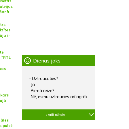
lsētas
atvijas
ēšanā
trs
izītes
āja ir
te
tē "RTU
Dienas joks
bas
– Uztraucaties?
– Jā.
– Pirmā reize?
kars
– Nē, esmu uztraucies arī agrāk.
lajā
skatīt nākošo
zāles
s pulcē