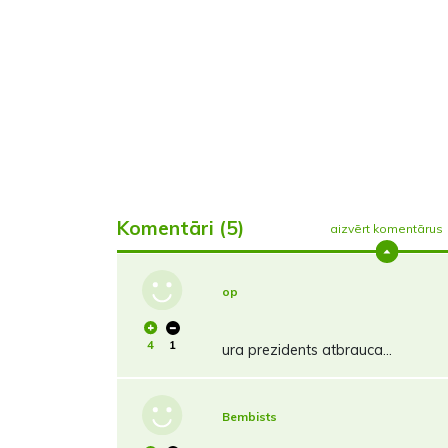
Komentāri (5)
aizvērt komentārus
op
4
1
ura prezidents atbrauca...
Bembists