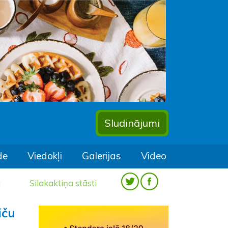
Sludinājumi
de
Viedokļi
Galerijas
Video
a
Silakaktiņa stāsti
iču