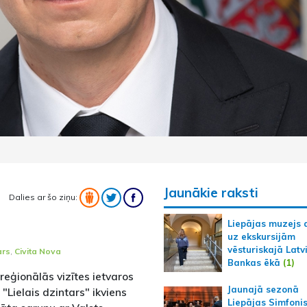
Jaunākie raksti
Dalies ar šo ziņu:
Liepājas muzejs 
uz ekskursijām
vēsturiskajā Latv
ars
,
Civita Nova
Bankas ēkā
(1)
reģionālās vizītes ietvaros
Jaunajā sezonā
"Lielais dzintars" ikviens
Liepājas Simfoni