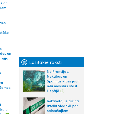
es ar
jiem
ādes
otāko
s
ides un
erģija
Lasītākie raksti
No Francijas,
ē
Meksikas un
Spānijas – trīs jauni
ta
ielu mākslas stāsti
 Games
Liepājā
(2)
Iedzīvotājus aicina
d
izteikt viedokli par
itulu
saistošajiem