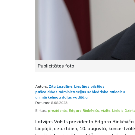
Publicitātes foto
Autors:
Zita Lazdāne, Liepājas pilsētas
pašvaldības administrācijas sabiedrisko attiecību
un mārketinga daļas vadītāja
Datums:
8.08.2023
Birkas:
prezidents
,
Edgars Rinkēvičs
,
vizīte
,
Lielais Dzint
Latvijas Valsts prezidenta Edgara Rinkēviča 
Liepājā, ceturtdien, 10. augustā, koncertzālē 