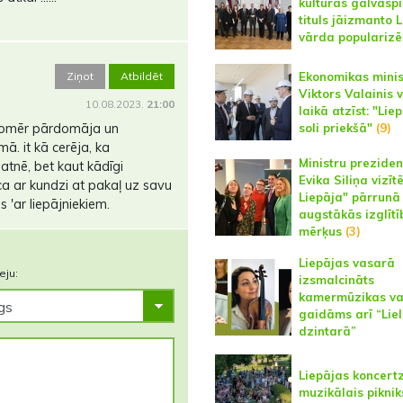
kultūras galvaspi
tituls jāizmanto L
vārda populariz
Ekonomikas minis
Ziņot
Atbildēt
Viktors Valainis v
10.08.2023.
21:00
laikā atzīst: "Liep
soli priekšā"
(9)
, tomēr pārdomāja un
ā. it kā cerēja, ka
Ministru preziden
atnē, bet kaut kādīgi
Evika Siliņa vizī
a ar kundzi at pakaļ uz savu
Liepāja" pārrunā
s 'ar liepājniekiem.
augstākās izglītī
mērķus
(3)
Liepājas vasarā
eju:
izsmalcināts
kamermūzikas va
gaidāms arī “Lie
dzintarā”
Liepājas koncert
muzikālais piknik