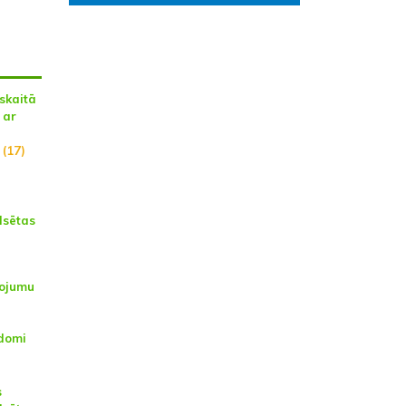
 skaitā
 ar
u
(17)
lsētas
kojumu
domi
s