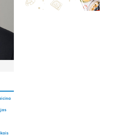
aicina
ijas
skais