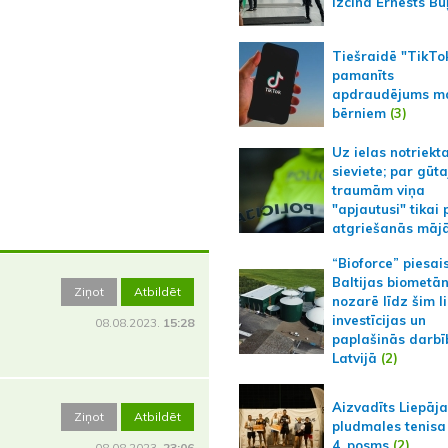
izcīna Ernests Bu
Tiešraidē "TikTo
pamanīts
apdraudējums m
bērniem
(3)
Uz ielas notriekt
sieviete; par gūt
traumām viņa
"apjautusi" tikai 
atgriešanās māj
“Bioforce” piesai
Baltijas biometā
Ziņot
Atbildēt
nozarē līdz šim l
investīcijas un
08.08.2023.
15:28
paplašinās darbī
Latvijā
(2)
Aizvadīts Liepāj
Ziņot
Atbildēt
pludmales tenisa
4. posms
(2)
08.08.2023.
23:06