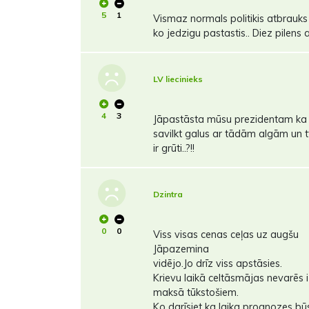
5
1
Vismaz normals politikis atbrauk
ko jedzigu pastastis.. Diez pilens a
LV liecinieks
4
3
Jāpastāsta mūsu prezidentam ka 
savilkt galus ar tādām algām un tt
ir grūti..?!!
Dzintra
0
0
Viss visas cenas ceļas uz augšu
Jāpazemina
vidējo.Jo drīz viss apstāsies.
Krievu laikā celtāsmājas nevarēs 
maksā tūkstošiem.
Ko darīsiet ka laika prognozes būs a