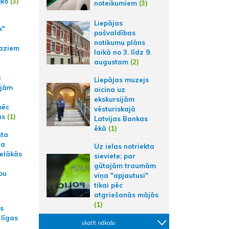
ļko
(3)
noteikumiem
(3)
Liepājas
k"
pašvaldības
notikumu plāns
aziem
laikā no 3. līdz 9.
augustam
(2)
a
Liepājas muzejs
ajām
aicina uz
ekskursijām
pēc
vēsturiskajā
ās
(1)
Latvijas Bankas
ēkā
(1)
sta
na
Uz ielas notriekta
ielākās
sieviete; par
gūtajām traumām
bu
viņa "apjautusi"
tikai pēc
atgriešanās mājās
(1)
as
 līgas
skatīt nākošo