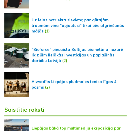
Uz ielas notriekta sieviete; par gūtajām
traumām viņa "apjautusi" tikai pēc atgriešanās
mājās
(1)
“Bioforce” piesaista Baltijas biometāna nozarē
līdz šim lielākās investīcijas un paplašinās
darbību Latvijā
(2)
Aizvadīts Liepājas pludmales tenisa līgas 4.
posms
(2)
Saistītie raksti
Liepājas bākā top multimediju ekspozīcija par