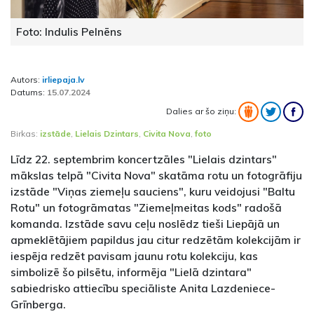
Foto: Indulis Pelnēns
Autors:
irliepaja.lv
Datums:
15.07.2024
Dalies ar šo ziņu:
Birkas:
izstāde
,
Lielais Dzintars
,
Civita Nova
,
foto
Līdz 22. septembrim koncertzāles "Lielais dzintars"
mākslas telpā "Civita Nova" skatāma rotu un fotogrāfiju
izstāde "Viņas ziemeļu sauciens", kuru veidojusi "Baltu
Rotu" un fotogrāmatas "Ziemeļmeitas kods" radošā
komanda. Izstāde savu ceļu noslēdz tieši Liepājā un
apmeklētājiem papildus jau citur redzētām kolekcijām ir
iespēja redzēt pavisam jaunu rotu kolekciju, kas
simbolizē šo pilsētu, informēja "Lielā dzintara"
sabiedrisko attiecību speciāliste Anita Lazdeniece-
Grīnberga.