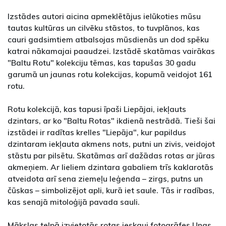
Izstādes autori aicina apmeklētājus ielūkoties mūsu
tautas kultūras un cilvēku stāstos, to tuvplānos, kas
cauri gadsimtiem atbalsojas mūsdienās un dod spēku
katrai nākamajai paaudzei. Izstādē skatāmas vairākas
"Baltu Rotu" kolekciju tēmas, kas tapušas 30 gadu
garumā un jaunas rotu kolekcijas, kopumā veidojot 161
rotu.
Rotu kolekcijā, kas tapusi īpaši Liepājai, iekļauts
dzintars, ar ko "Baltu Rotas" ikdienā nestrādā. Tieši šai
izstādei ir radītas krelles "Liepāja", kur papildus
dzintaram iekļauta akmens nots, putni un zivis, veidojot
stāstu par pilsētu. Skatāmas arī dažādas rotas ar jūras
akmeņiem. Ar lieliem dzintara gabaliem trīs kaklarotās
atveidota arī sena ziemeļu leģenda – zirgs, putns un
čūskas – simbolizējot apli, kurā iet saule. Tās ir radības,
kas senajā mitoloģijā pavada sauli.
Mākslas telpā izvietotās rotas ieskauj fotogrāfes Unas