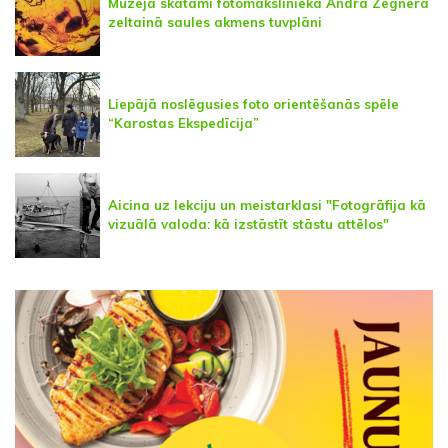
Muzejā skatāmi fotomākslinieka Andra Zēgnera
zeltainā saules akmens tuvplāni
Liepājā noslēgusies foto orientēšanās spēle
“Karostas Ekspedīcija”
Aicina uz lekciju un meistarklasi "Fotogrāfija kā
vizuālā valoda: kā izstāstīt stāstu attēlos"