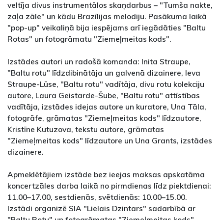
veltīja divus instrumentālos skaņdarbus – "Tumša nakte,
zaļa zāle" un kādu Brazīlijas melodiju. Pasākuma laikā
"pop-up" veikaliņā bija iespējams arī iegādāties "Baltu
Rotas" un fotogrāmatu "Ziemeļmeitas kods".
Izstādes autori un radošā komanda: Inita Straupe,
"Baltu rotu" līdzdibinātāja un galvenā dizainere, Ieva
Straupe-Lūse, "Baltu rotu" vadītāja, divu rotu kolekciju
autore, Laura Geistarde-Šube, "Baltu rotu" attīstības
vadītāja, izstādes idejas autore un kuratore, Una Tāla,
fotogrāfe, grāmatas "Ziemeļmeitas kods" līdzautore,
Kristīne Kutuzova, tekstu autore, grāmatas
"Ziemeļmeitas kods" līdzautore un Una Grants, izstādes
dizainere.
Apmeklētājiem izstāde bez ieejas maksas apskatāma
koncertzāles darba laikā no pirmdienas līdz piektdienai:
11.00–17.00, sestdienās, svētdienās: 10.00–15.00.
Izstādi organizē SIA "Lielais Dzintars" sadarbībā ar
"Baltu Rotu" un fotogrāmatas "Ziemeļmeitas kods"