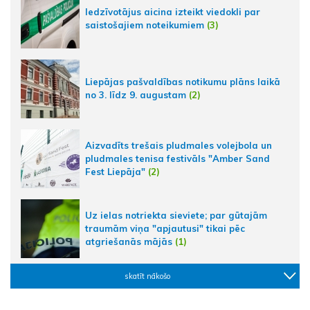
Iedzīvotājus aicina izteikt viedokli par
saistošajiem noteikumiem
(3)
Liepājas pašvaldības notikumu plāns laikā
no 3. līdz 9. augustam
(2)
Aizvadīts trešais pludmales volejbola un
pludmales tenisa festivāls "Amber Sand
Fest Liepāja"
(2)
Uz ielas notriekta sieviete; par gūtajām
traumām viņa "apjautusi" tikai pēc
atgriešanās mājās
(1)
skatīt nākošo