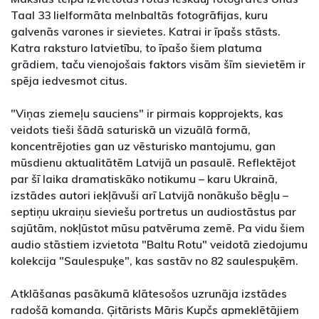
Taal 33 lielformāta melnbaltās fotogrāfijas, kuru
galvenās varones ir sievietes. Katrai ir īpašs stāsts.
Katra raksturo latvietību, to īpašo šiem platuma
grādiem, taču vienojošais faktors visām šīm sievietēm ir
spēja iedvesmot citus.
"Viņas ziemeļu sauciens" ir pirmais kopprojekts, kas
veidots tieši šādā saturiskā un vizuālā formā,
koncentrējoties gan uz vēsturisko mantojumu, gan
mūsdienu aktualitātēm Latvijā un pasaulē. Reflektējot
par šī laika dramatiskāko notikumu – karu Ukrainā,
izstādes autori iekļāvuši arī Latvijā nonākušo bēgļu –
septiņu ukraiņu sieviešu portretus un audiostāstus par
sajūtām, nokļūstot mūsu patvēruma zemē. Pa vidu šiem
audio stāstiem izvietota "Baltu Rotu" veidotā ziedojumu
kolekcija "Saulespuķe", kas sastāv no 82 saulespuķēm.
Atklāšanas pasākumā klātesošos uzrunāja izstādes
radošā komanda. Ģitārists Māris Kupčs apmeklētājiem