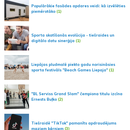
Populārākie fasādes apdares veidi: kā izvēlēties
piemērotāko
(1)
Sporta skatīšanās evolūcija - tiešraides un
digitālo datu sinerģija
(1)
Liepājas pludmalē piekto gadu norisināsies
sporta festivāls "Beach Games Liepaja"
(1)
"BL Serviss Grand Slam" čempiona titulu izcīna
Ernests Buļko
(2)
Tiešraidē "TikTok" pamanīts apdraudējums
maziem bērniem
(3)