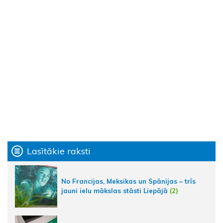
Lasītākie raksti
No Francijas, Meksikas un Spānijas – trīs
jauni ielu mākslas stāsti Liepājā
(2)