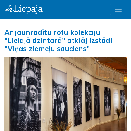
Ar jaunradītu rotu kolekciju
"Lielajā dzintarā" atklāj izstādi
"Viņas ziemeļu sauciens"