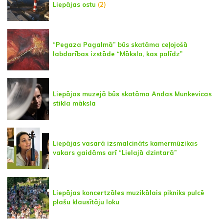
Liepājas ostu
(2)
“Pegaza Pagalmā” būs skatāma ceļojošā
labdarības izstāde “Māksla, kas palīdz”
Liepājas muzejā būs skatāma Andas Munkevicas
stikla māksla
Liepājas vasarā izsmalcināts kamermūzikas
vakars gaidāms arī “Lielajā dzintarā”
Liepājas koncertzāles muzikālais pikniks pulcē
plašu klausītāju loku