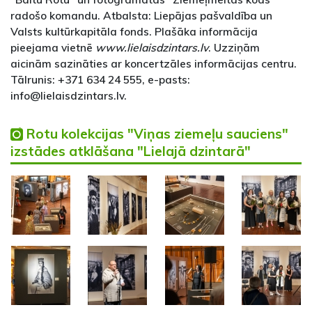
radošo komandu. Atbalsta: Liepājas pašvaldība un
Valsts kultūrkapitāla fonds. Plašāka informācija
pieejama vietnē
www.lielaisdzintars.lv
. Uzziņām
aicinām sazināties ar koncertzāles informācijas centru.
Tālrunis: +371 634 24 555, e-pasts:
info@lielaisdzintars.lv.
Rotu kolekcijas "Viņas ziemeļu sauciens"
izstādes atklāšana "Lielajā dzintarā"