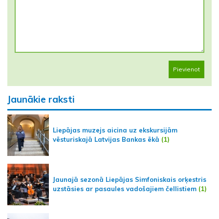
Pievienot
Jaunākie raksti
Liepājas muzejs aicina uz ekskursijām
vēsturiskajā Latvijas Bankas ēkā
(1)
Jaunajā sezonā Liepājas Simfoniskais orķestris
uzstāsies ar pasaules vadošajiem čellistiem
(1)