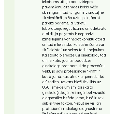
iekaisums utt. Ja par uztriepes
paņemšanu dzemdes kakla vēža
skrīningam, tad tur gan ir visnotaļ ne
tik vienkārši, jo šo uztriepi ir jāprot
pareizi paņemt, lai varētu
laboratorijā iegūt ticamu un adekvātu
atbildi. Ja paņemts ir nepareizi,
izmeklējums var nedot korektu atbildi,
un tad ir liels risks, ka saslimšana var
tik ''ielaista'' un sekas tad ir nejaukas.
Kā stāsta pieredzējuši ginekologi, tad
arī ne katrs jaunās paaudzes
ginekologs prot pareizi šo procedūru
veikt, jo savi profesionālie ''knifi'' ir
katrā jomā, kas atnāk ar pieredzi, kā
arī šodien uzsvars bieži tiek likts uz
USG izmeklējumiem, tai skaitā
ginekoloģiskajā skrīningā, bet vizuālā
diagnostika ir tāda joma, kurā ir savi
subjektīvie faktori. Nebūt ne visi arī
profesionāli radiologi diagnosti ir ar
''trāpīgu aci'' un prot ļoti perfekti