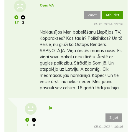
Opis VA
Ziņot
Atbildēt
17
2
05.01.2024.
19:16
Noklausījos Meri babelēšanu Liepājas TV.
Kopprakses? Kas tas ir? Poliklīnikas? Un tā
Reisle, nu gluži kā Ostaps Benders.
SAPŅOTĀJA. Viņa ārstēs manas ausis. Es
viņai savu pakaļu neuzticētu. Ārstē ar
gugles palīdzību. Strādāja Somijā. Un
atspolēja uz Latviju. Aizdomīgi. Cik
medmāsas jau nomainīja. Kāpēc? Un tie
vecie ārsti, nu nekur neder. Mēs jaunu
pasauli sev celsim. 18.gadā tādi jau bija.
jā
Ziņot
7
0
05.01.2024.
19:16