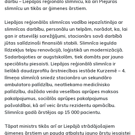
darbu – Liepājas reģionālo slimnīcu, kā arī Piejūras
slimnīcu un tikās ar ģimenes ārstiem.
Liepājas reģionālās slimnīcas vadība iepazīstināja ar
slimnīcas darbību, personālu un telpām, norādot, ka, lai
gan ir atsevišķi sarežģījumi, stacionārs savā darbībā
jūtas salīdzinoši finansiāli stabili. Slimnīca iegulda
līdzekļus telpu renovācijā, loģistikā un modernizācijā.
Sadarbojoties ar augstskolām, tiek domāts par jauno
speciālistu piesaisti. Liepājas reģionālā slimnīca ir
lielākā daudzprofilu ārstniecības iestāde Kurzemē – 4.
līmeņa slimnīcā sniedz stacionāro un sekundāro
ambulatoro palīdzību, neatliekamo medicīnisko
palīdzību, dažāda veida veselības aprūpes maksas
pakalpojumus, sociālās aprūpes pakalpojumus
pašvaldībai, kā arī veic ārstu rezidentu apmācību.
Slimnīca gadā ārstējas ap 15 000 pacientu.
Tāpat ministrs tikās arī ar Liepājā strādājošajiem
ģimenes ārstiem un pauda atbalstu jauno ārstu iesaistei