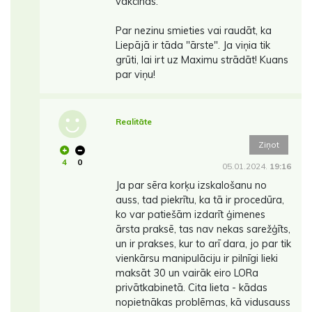
vakcīnas.
Par nezinu smieties vai raudāt, ka
Liepājā ir tāda "ārste". Ja viņia tik
grūti, lai irt uz Maximu strādāt! Kuans
par viņu!
Realitāte
Ziņot
4
0
05.01.2024.
19:16
Ja par sēra korķu izskalošanu no
auss, tad piekrītu, ka tā ir procedūra,
ko var patiešām izdarīt ģimenes
ārsta praksē, tas nav nekas sarežģīts,
un ir prakses, kur to arī dara, jo par tik
vienkārsu manipulāciju ir pilnīgi lieki
maksāt 30 un vairāk eiro LORa
privātkabinetā. Cita lieta - kādas
nopietnākas problēmas, kā vidusauss