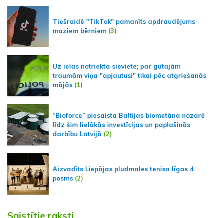
Tiešraidē "TikTok" pamanīts apdraudējums
maziem bērniem
(3)
Uz ielas notriekta sieviete; par gūtajām
traumām viņa "apjautusi" tikai pēc atgriešanās
mājās
(1)
“Bioforce” piesaista Baltijas biometāna nozarē
līdz šim lielākās investīcijas un paplašinās
darbību Latvijā
(2)
Aizvadīts Liepājas pludmales tenisa līgas 4.
posms
(2)
Saistītie raksti