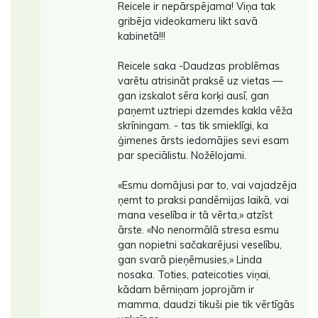
Reicele ir nepārspējama! Viņa tak
gribēja videokameru likt savā
kabinetā!!!
Reicele saka -Daudzas problēmas
varētu atrisināt praksē uz vietas —
gan izskalot sēra korķi ausī, gan
paņemt uztriepi dzemdes kakla vēža
skrīningam. - tas tik smieklīgi, ka
ģimenes ārsts iedomājies sevi esam
par speciālistu. Nožēlojami.
«Esmu domājusi par to, vai vajadzēja
ņemt to praksi pandēmijas laikā, vai
mana veselība ir tā vērta,» atzīst
ārste. «No nenormālā stresa esmu
gan nopietni sačakarējusi veselību,
gan svarā pieņēmusies,» Linda
nosaka. Toties, pateicoties viņai,
kādam bērniņam joprojām ir
mamma, daudzi tikuši pie tik vērtīgās