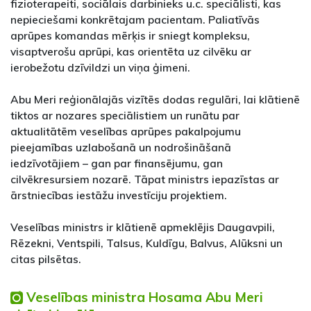
fizioterapeiti, sociālais darbinieks u.c. speciālisti, kas
nepieciešami konkrētajam pacientam. Paliatīvās
aprūpes komandas mērķis ir sniegt kompleksu,
visaptverošu aprūpi, kas orientēta uz cilvēku ar
ierobežotu dzīvildzi un viņa ģimeni.
Abu Meri reģionālajās vizītēs dodas regulāri, lai klātienē
tiktos ar nozares speciālistiem un runātu par
aktualitātēm veselības aprūpes pakalpojumu
pieejamības uzlabošanā un nodrošināšanā
iedzīvotājiem – gan par finansējumu, gan
cilvēkresursiem nozarē. Tāpat ministrs iepazīstas ar
ārstniecības iestāžu investīciju projektiem.
Veselības ministrs ir klātienē apmeklējis Daugavpili,
Rēzekni, Ventspili, Talsus, Kuldīgu, Balvus, Alūksni un
citas pilsētas.
Veselības ministra Hosama Abu Meri