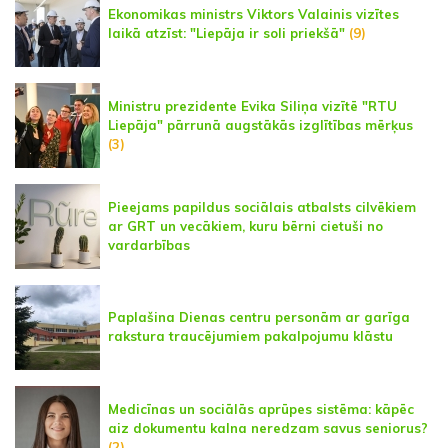
Ekonomikas ministrs Viktors Valainis vizītes
laikā atzīst: "Liepāja ir soli priekšā"
(9)
Ministru prezidente Evika Siliņa vizītē "RTU
Liepāja" pārrunā augstākās izglītības mērķus
(3)
Pieejams papildus sociālais atbalsts cilvēkiem
ar GRT un vecākiem, kuru bērni cietuši no
vardarbības
Paplašina Dienas centru personām ar garīga
rakstura traucējumiem pakalpojumu klāstu
Medicīnas un sociālās aprūpes sistēma: kāpēc
aiz dokumentu kalna neredzam savus seniorus?
(2)