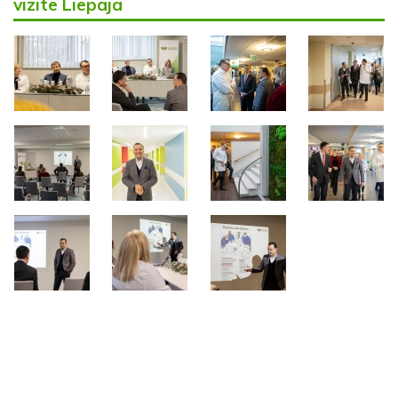
vizīte Liepājā