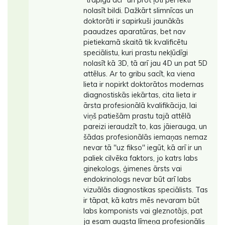
nolasīt bildi. Dažkārt slimnīcas un
doktorāti ir sapirkuši jaunākās
paaudzes aparatūras, bet nav
pietiekamā skaitā tik kvalificētu
speciālistu, kuri prastu nekļūdīgi
nolasīt kā 3D, tā arī jau 4D un pat 5D
attēlus. Ar to gribu sacīt, ka viena
lieta ir nopirkt doktorātos modernas
diagnostiskās iekārtas, cita lieta ir
ārsta profesionālā kvalifikācija, lai
viņš patiešām prastu tajā attēlā
pareizi ieraudzīt to, kas jāierauga, un
šādas profesionālās iemaņas nemaz
nevar tā ''uz fikso'' iegūt, kā arī ir un
paliek cilvēka faktors, jo katrs labs
ginekologs, ģimenes ārsts vai
endokrinologs nevar būt arī labs
vizuālās diagnostikas speciālists. Tas
ir tāpat, kā katrs mēs nevaram būt
labs komponists vai gleznotājs, pat
ja esam augsta līmeņa profesionālis