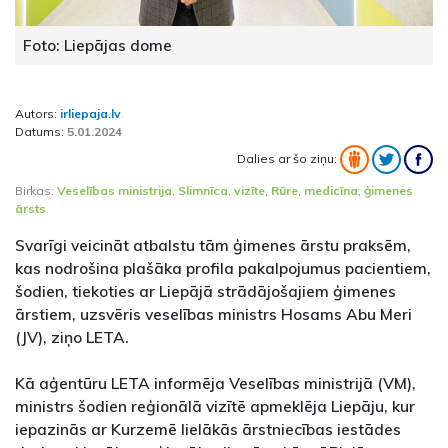
Foto: Liepājas dome
Autors:
irliepaja.lv
Datums:
5.01.2024
Dalies ar šo ziņu:
Birkas:
Veselības ministrija
,
Slimnīca
,
vizīte
,
Rūre
,
medicīna
,
ģimenes
ārsts
Svarīgi veicināt atbalstu tām ģimenes ārstu praksēm,
kas nodrošina plašāka profila pakalpojumus pacientiem,
šodien, tiekoties ar Liepājā strādājošajiem ģimenes
ārstiem, uzsvēris veselības ministrs Hosams Abu Meri
(JV), ziņo LETA.
Kā aģentūru LETA informēja Veselības ministrijā (VM),
ministrs šodien reģionālā vizītē apmeklēja Liepāju, kur
iepazinās ar Kurzemē lielākās ārstniecības iestādes