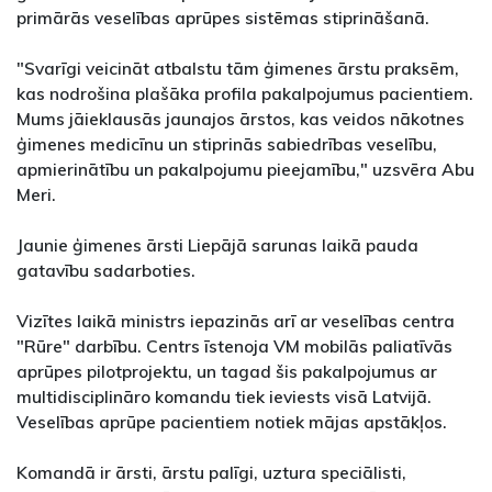
primārās veselības aprūpes sistēmas stiprināšanā.
"Svarīgi veicināt atbalstu tām ģimenes ārstu praksēm,
kas nodrošina plašāka profila pakalpojumus pacientiem.
Mums jāieklausās jaunajos ārstos, kas veidos nākotnes
ģimenes medicīnu un stiprinās sabiedrības veselību,
apmierinātību un pakalpojumu pieejamību," uzsvēra Abu
Meri.
Jaunie ģimenes ārsti Liepājā sarunas laikā pauda
gatavību sadarboties.
Vizītes laikā ministrs iepazinās arī ar veselības centra
"Rūre" darbību. Centrs īstenoja VM mobilās paliatīvās
aprūpes pilotprojektu, un tagad šis pakalpojumus ar
multidisciplināro komandu tiek ieviests visā Latvijā.
Veselības aprūpe pacientiem notiek mājas apstākļos.
Komandā ir ārsti, ārstu palīgi, uztura speciālisti,