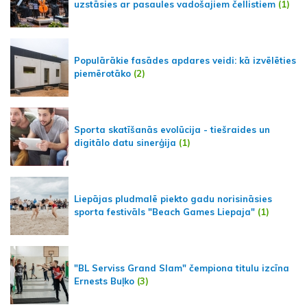
uzstāsies ar pasaules vadošajiem čellistiem
(1)
Populārākie fasādes apdares veidi: kā izvēlēties
piemērotāko
(2)
Sporta skatīšanās evolūcija - tiešraides un
digitālo datu sinerģija
(1)
Liepājas pludmalē piekto gadu norisināsies
sporta festivāls "Beach Games Liepaja"
(1)
"BL Serviss Grand Slam" čempiona titulu izcīna
Ernests Buļko
(3)