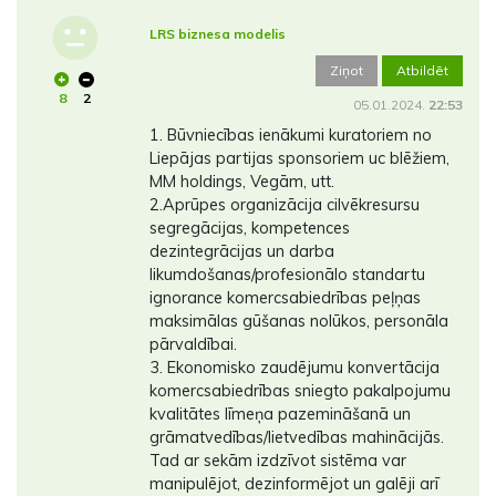
LRS biznesa modelis
Ziņot
Atbildēt
8
2
05.01.2024.
22:53
1. Būvniecības ienākumi kuratoriem no
Liepājas partijas sponsoriem uc blēžiem,
MM holdings, Vegām, utt.
2.Aprūpes organizācija cilvēkresursu
segregācijas, kompetences
dezintegrācijas un darba
likumdošanas/profesionālo standartu
ignorance komercsabiedrības peļņas
maksimālas gūšanas nolūkos, personāla
pārvaldībai.
3. Ekonomisko zaudējumu konvertācija
komercsabiedrības sniegto pakalpojumu
kvalitātes līmeņa pazemināšanā un
grāmatvedības/lietvedības mahinācijās.
Tad ar sekām izdzīvot sistēma var
manipulējot, dezinformējot un galēji arī