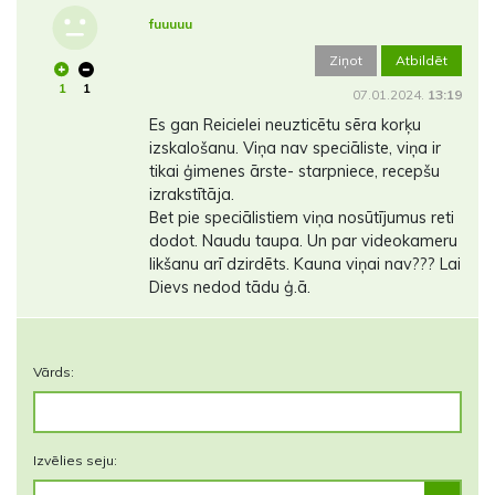
fuuuuu
Ziņot
Atbildēt
1
1
07.01.2024.
13:19
Es gan Reicielei neuzticētu sēra korķu
izskalošanu. Viņa nav speciāliste, viņa ir
tikai ģimenes ārste- starpniece, recepšu
izrakstītāja.
Bet pie speciālistiem viņa nosūtījumus reti
dodot. Naudu taupa. Un par videokameru
likšanu arī dzirdēts. Kauna viņai nav??? Lai
Dievs nedod tādu ģ.ā.
Vārds:
Izvēlies seju: