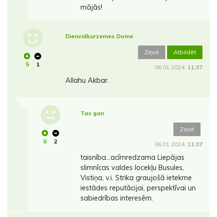
mājās!
Dienvidkurzemes Dome
Ziņot
Atbildēt
5
1
06.01.2024.
11:37
Allahu Akbar.
Tas gan
Ziņot
0
2
06.01.2024.
11:37
taisnība...acīmredzama Liepājas
slimnīcas valdes locekļu Busules,
Vistiņa, v.i. Strika graujošā ietekme
iestādes reputācijai, perspektīvai un
sabiedrības interesēm.