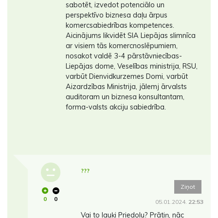
sabotēt, izvedot potenciālo un
perspektīvo biznesa daļu ārpus
komercsabiedrības kompetences.
Aicinājums likvidēt SIA Liepājas slimnīca
ar visiem tās komercnoslēpumiem,
nosakot valdē 3-4 pārstāvniecības-
Liepājas dome, Veselības ministrija, RSU,
varbūt Dienvidkurzemes Domi, varbūt
Aizardzības Ministrija, jālemj ārvalsts
auditoram un biznesa konsultantam,
forma-valsts akciju sabiedrība.
???
Ziņot
0
0
05.01.2024.
22:53
Vai to lauķi Priedolu? Prātiņ, nāc