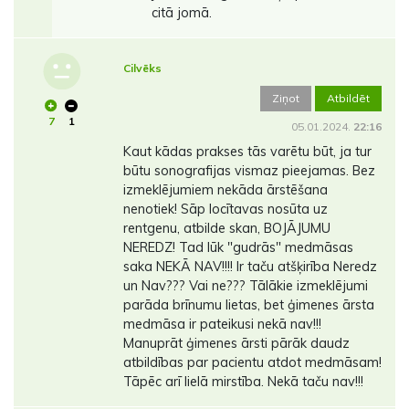
citā jomā.
Cilvēks
Ziņot
Atbildēt
7
1
05.01.2024.
22:16
Kaut kādas prakses tās varētu būt, ja tur
būtu sonografijas vismaz pieejamas. Bez
izmeklējumiem nekāda ārstēšana
nenotiek! Sāp locītavas nosūta uz
rentgenu, atbilde skan, BOJĀJUMU
NEREDZ! Tad lūk "gudrās" medmāsas
saka NEKĀ NAV!!!! Ir taču atšķirība Neredz
un Nav??? Vai ne??? Tālākie izmeklējumi
parāda brīnumu lietas, bet ģimenes ārsta
medmāsa ir pateikusi nekā nav!!!
Manuprāt ģimenes ārsti pārāk daudz
atbildības par pacientu atdot medmāsam!
Tāpēc arī lielā mirstība. Nekā taču nav!!!