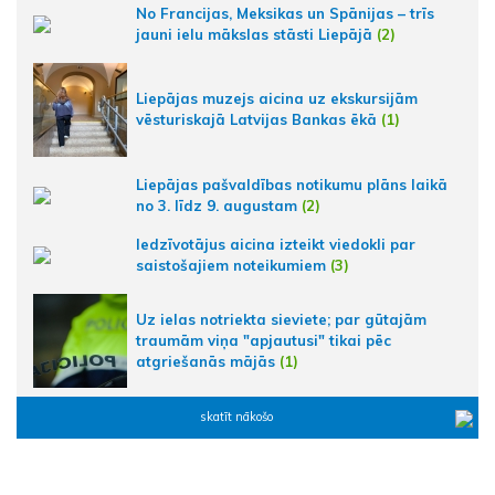
No Francijas, Meksikas un Spānijas – trīs
jauni ielu mākslas stāsti Liepājā
(2)
Liepājas muzejs aicina uz ekskursijām
vēsturiskajā Latvijas Bankas ēkā
(1)
Liepājas pašvaldības notikumu plāns laikā
no 3. līdz 9. augustam
(2)
Iedzīvotājus aicina izteikt viedokli par
saistošajiem noteikumiem
(3)
Uz ielas notriekta sieviete; par gūtajām
traumām viņa "apjautusi" tikai pēc
atgriešanās mājās
(1)
skatīt nākošo