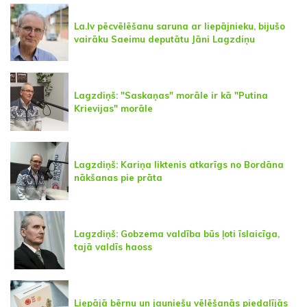
La.lv pēcvēlēšanu saruna ar liepājnieku, bijušo
vairāku Saeimu deputātu Jāni Lagzdiņu
Lagzdiņš: "Saskaņas" morāle ir kā "Putina
Krievijas" morāle
Lagzdiņš: Kariņa liktenis atkarīgs no Bordāna
nākšanas pie prāta
Lagzdiņš: Gobzema valdība būs ļoti īslaicīga,
tajā valdīs haoss
Liepājā bērnu un jauniešu vēlēšanās piedalījās