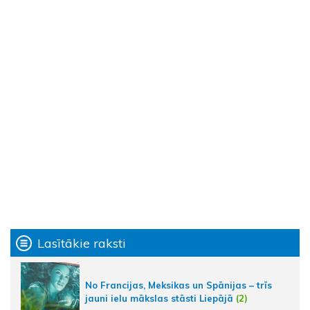
Lasītākie raksti
No Francijas, Meksikas un Spānijas – trīs
jauni ielu mākslas stāsti Liepājā
(2)