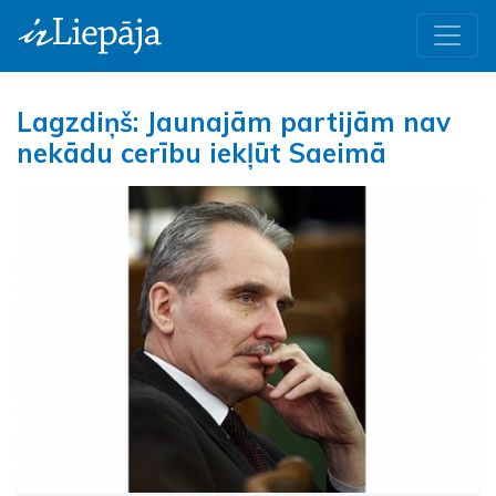
Lagzdiņš: Jaunajām partijām nav
nekādu cerību iekļūt Saeimā