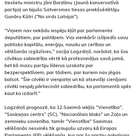
tieslietu ministru Jāni Bordānu (Jaunā konservatīvā
partija) un bijušo Satversmes tiesas priekšsēdētāju
Gunāru Kūtri ("No sirds Latvijai").
"Viņiem nav nekādu iespēju kļūt par parlamenta
deputātiem, par politiķiem. Viņi vienkārši izšķiedīs savu
politisko kapitālu, enerģiju, naudu un cerības un
vēlēšanās izgāzīsies," sacīja Lagzdiņš, norādot, ka šos
cilvēkus sabiedrība vērtē kā profesionāļus savā jomā,
bet kā mazu partiju līderus uzskata par
bezperspektīviem, par tādiem, par kuriem nav jēgas
balsot. "Šie cilvēki ir vienpatņi un kā atsevišķi cienījami
cilvēki nespēj pārliecināt sabiedrību, ka parlamentā spēs
kaut ko izdarīt."
Lagzdiņš prognozē, ka 12.Saeimā iekļūs "Vienotība",
"Saskaņas centrs" (SC), "Nacionālais bloks" un Zaļo un
zemnieku savienība, tomēr "Vienotība" Saeimas
vēlēšanās nesvinēs tik graujošu uzvaru kā Eiropas
Parlamenta (EP) vēlēšanās, kur par šo partiju nobalsoja