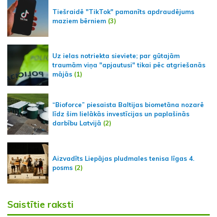
Tiešraidē "TikTok" pamanīts apdraudējums
maziem bērniem
(3)
Uz ielas notriekta sieviete; par gūtajām
traumām viņa "apjautusi" tikai pēc atgriešanās
mājās
(1)
“Bioforce” piesaista Baltijas biometāna nozarē
līdz šim lielākās investīcijas un paplašinās
darbību Latvijā
(2)
Aizvadīts Liepājas pludmales tenisa līgas 4.
posms
(2)
Saistītie raksti