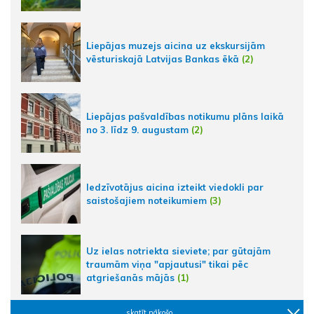
Liepājas muzejs aicina uz ekskursijām
vēsturiskajā Latvijas Bankas ēkā
(2)
Liepājas pašvaldības notikumu plāns laikā
no 3. līdz 9. augustam
(2)
Iedzīvotājus aicina izteikt viedokli par
saistošajiem noteikumiem
(3)
Uz ielas notriekta sieviete; par gūtajām
traumām viņa "apjautusi" tikai pēc
atgriešanās mājās
(1)
skatīt nākošo