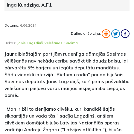
Inga Kundziņa, A.F.I.
Datums:
6.06.2014
Dalies ar šo ziņu:
Birkas:
Jānis Lagzdiņš
,
vēlēšanas
,
Saeima
Jaundibinātajām partijām rudenī gaidāmajās Saeimas
vēlēšanās nav nekādu cerību savākt tik daudz balsu, lai
pārvarētu 5% barjeru un iegūtu deputātu mandātus.
Šādu viedokli intervijā "Rietumu radio" pauda bijušais
Saeimas deputāts Jānis Lagzdiņš, kurš pirms pašvaldību
vēlēšanām pieļāva varas maiņas iespējamību Liepājas
domē..
"Man ir žēl to cienījamo cilvēku, kuri kandidē šajās
sīkpartijās un vada tās," sacīja Lagzdiņš, ar šiem
cilvēkiem domājot bijušo Latvijas Nacionālās operas
vadītāju Andreju Žagaru ("Latvijas attīstībai"), bijušo