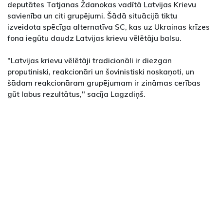
deputātes Tatjanas Ždanokas vadītā Latvijas Krievu
savienība un citi grupējumi. Šādā situācijā tiktu
izveidota spēcīga alternatīva SC, kas uz Ukrainas krīzes
fona iegūtu daudz Latvijas krievu vēlētāju balsu.
"Latvijas krievu vēlētāji tradicionāli ir diezgan
proputiniski, reakcionāri un šovinistiski noskaņoti, un
šādam reakcionāram grupējumam ir zināmas cerības
gūt labus rezultātus," sacīja Lagzdiņš.