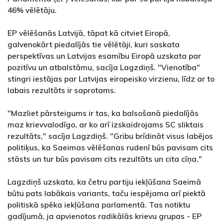
46% vēlētāju.
EP vēlēšanās Latvijā, tāpat kā citviet Eiropā,
galvenokārt piedalījās tie vēlētāji, kuri saskata
perspektīvas un Latvijas esamību Eiropā uzskata par
pozitīvu un atbalstāmu, sacīja Lagzdiņš. "Vienotība"
stingri iestājas par Latvijas eiropeisko virzienu, līdz ar to
labais rezultāts ir saprotams.
"Mazliet pārsteigums ir tas, ka balsošanā piedalījās
maz krievvalodīgo, ar ko arī izskaidrojams SC sliktais
rezultāts," sacīja Lagzdiņš. "Gribu brīdināt visus labējos
politiķus, ka Saeimas vēlēšanas rudenī būs pavisam cits
stāsts un tur būs pavisam cits rezultāts un cita cīņa."
Lagzdiņš uzskata, ka četru partiju iekļūšana Saeimā
būtu pats labākais variants, taču iespējama arī piektā
politiskā spēka iekļūšana parlamentā. Tas notiktu
gadījumā, ja apvienotos radikālās krievu grupas - EP