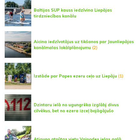
Baltijas SUP kauss iedzīvina Liepājas
tirdzniecības kanālu
Aicina iedzīvotājus uz tikšanos par Jaunliepājas
kanālmalas lokālplānojumu
(2)
Izstāde par Papes ezeru ceļo uz Liepāju
(1)
Dzintaru ielā no ugungrēka izglābj divus
cilvēkus, bet no ezera izceļ bojāgājušo
Atjauno atpūtas vietu Vaiņodes ielas galā