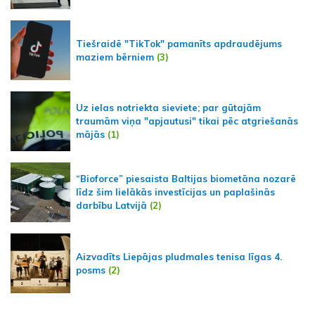
Tiešraidē "TikTok" pamanīts apdraudējums
maziem bērniem
(3)
Uz ielas notriekta sieviete; par gūtajām
traumām viņa "apjautusi" tikai pēc atgriešanās
mājās
(1)
“Bioforce” piesaista Baltijas biometāna nozarē
līdz šim lielākās investīcijas un paplašinās
darbību Latvijā
(2)
Aizvadīts Liepājas pludmales tenisa līgas 4.
posms
(2)