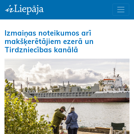
Izmaiņas noteikumos arī
makšķerētājiem ezerā un
Tirdzniecības kanālā