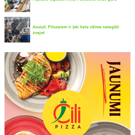
Ansiņš: Pilsoņiem ir ļoti liela vēlme nelegāli
zvejot