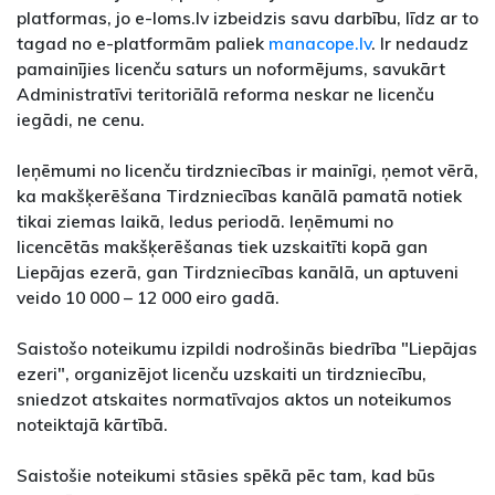
platformas, jo e-loms.lv izbeidzis savu darbību, līdz ar to
tagad no e-platformām paliek
manacope.lv
. Ir nedaudz
pamainījies licenču saturs un noformējums, savukārt
Administratīvi teritoriālā reforma neskar ne licenču
iegādi, ne cenu.
Ieņēmumi no licenču tirdzniecības ir mainīgi, ņemot vērā,
ka makšķerēšana Tirdzniecības kanālā pamatā notiek
tikai ziemas laikā, ledus periodā. Ieņēmumi no
licencētās makšķerēšanas tiek uzskaitīti kopā gan
Liepājas ezerā, gan Tirdzniecības kanālā, un aptuveni
veido 10 000 – 12 000 eiro gadā.
Saistošo noteikumu izpildi nodrošinās biedrība "Liepājas
ezeri", organizējot licenču uzskaiti un tirdzniecību,
sniedzot atskaites normatīvajos aktos un noteikumos
noteiktajā kārtībā.
Saistošie noteikumi stāsies spēkā pēc tam, kad būs