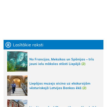
Lasītākie raksti
No Francijas, Meksikas un Spānijas – trīs
jauni ielu mākslas stāsti Liepājā
(2)
Liepājas muzejs aicina uz ekskursijām
vēsturiskajā Latvijas Bankas ēkā
(2)