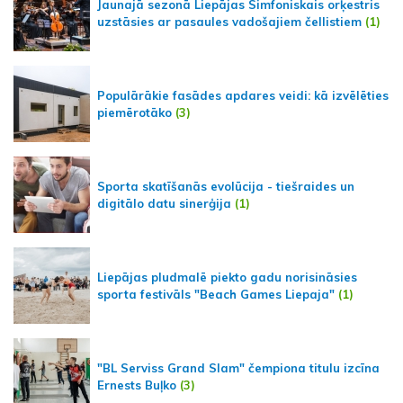
Jaunajā sezonā Liepājas Simfoniskais orķestris
uzstāsies ar pasaules vadošajiem čellistiem
(1)
Populārākie fasādes apdares veidi: kā izvēlēties
piemērotāko
(3)
Sporta skatīšanās evolūcija - tiešraides un
digitālo datu sinerģija
(1)
Liepājas pludmalē piekto gadu norisināsies
sporta festivāls "Beach Games Liepaja"
(1)
"BL Serviss Grand Slam" čempiona titulu izcīna
Ernests Buļko
(3)