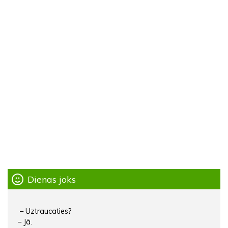
Dienas joks
– Uztraucaties?
– Jā.