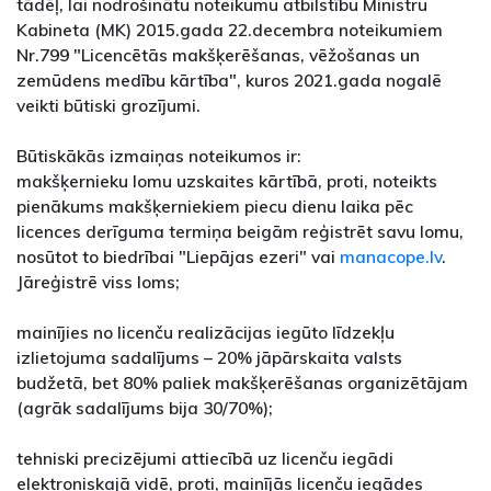
tādēļ, lai nodrošinātu noteikumu atbilstību Ministru
Kabineta (MK) 2015.gada 22.decembra noteikumiem
Nr.799 "Licencētās makšķerēšanas, vēžošanas un
zemūdens medību kārtība", kuros 2021.gada nogalē
veikti būtiski grozījumi.
Būtiskākās izmaiņas noteikumos ir:
makšķernieku lomu uzskaites kārtībā, proti, noteikts
pienākums makšķerniekiem piecu dienu laika pēc
licences derīguma termiņa beigām reģistrēt savu lomu,
nosūtot to biedrībai "Liepājas ezeri" vai
manacope.lv
.
Jāreģistrē viss loms;
mainījies no licenču realizācijas iegūto līdzekļu
izlietojuma sadalījums – 20% jāpārskaita valsts
budžetā, bet 80% paliek makšķerēšanas organizētājam
(agrāk sadalījums bija 30/70%);
tehniski precizējumi attiecībā uz licenču iegādi
elektroniskajā vidē, proti, mainījās licenču iegādes