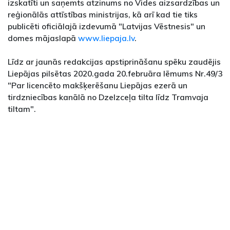
izskatīti un saņemts atzinums no Vides aizsardzības un
reģionālās attīstības ministrijas, kā arī kad tie tiks
publicēti oficiālajā izdevumā "Latvijas Vēstnesis" un
domes mājaslapā
www.liepaja.lv
.
Līdz ar jaunās redakcijas apstiprināšanu spēku zaudējis
Liepājas pilsētas 2020.gada 20.februāra lēmums Nr.49/3
"Par licencēto makšķerēšanu Liepājas ezerā un
tirdzniecības kanālā no Dzelzceļa tilta līdz Tramvaja
tiltam".