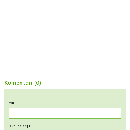
Komentāri (0)
Vārds:
Izvēlies seju: