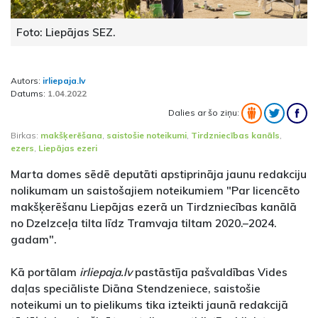
Foto: Liepājas SEZ.
Autors:
irliepaja.lv
Datums:
1.04.2022
Dalies ar šo ziņu:
Birkas:
makšķerēšana
,
saistošie noteikumi
,
Tirdzniecības kanāls
,
ezers
,
Liepājas ezeri
Marta domes sēdē deputāti apstiprināja jaunu redakciju
nolikumam un saistošajiem noteikumiem "Par licencēto
makšķerēšanu Liepājas ezerā un Tirdzniecības kanālā
no Dzelzceļa tilta līdz Tramvaja tiltam 2020.–2024.
gadam".
Kā portālam
irliepaja.lv
pastāstīja pašvaldības Vides
daļas speciāliste Diāna Stendzeniece, saistošie
noteikumi un to pielikums tika izteikti jaunā redakcijā