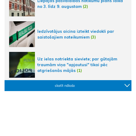
Liepājas pašvaldības notikumu plāns laikā
no 3. līdz 9. augustam
(2)
Iedzīvotājus aicina izteikt viedokli par
saistošajiem noteikumiem
(3)
Uz ielas notriekta sieviete; par gūtajām
traumām viņa "apjautusi" tikai pēc
atgriešanās mājās
(1)
skatīt nākošo