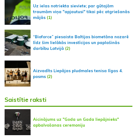
Uz ielas notriekta sieviete; par gūtajām
traumām viņa "apjautusi" tikai pēc atgriešanās
mājās
(1)
“Bioforce” piesaista Baltijas biometāna nozarē
līdz šim lielākās investīcijas un paplašinās
darbību Latvijā
(2)
Aizvadīts Liepājas pludmales tenisa līgas 4.
posms
(2)
Saistītie raksti
Aicinājums uz "Goda un Gada liepājnieks"
apbalvošanas ceremoniju