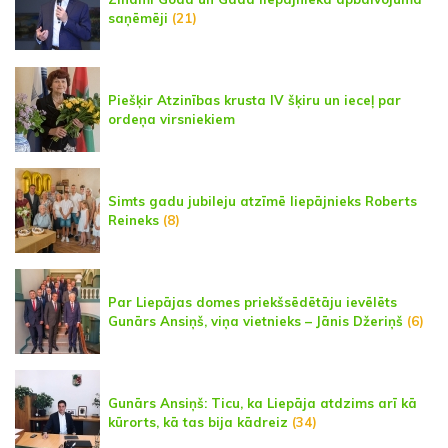
saņēmēji
(21)
Piešķir Atzinības krusta IV šķiru un ieceļ par
ordeņa virsniekiem
Simts gadu jubileju atzīmē liepājnieks Roberts
Reineks
(8)
Par Liepājas domes priekšsēdētāju ievēlēts
Gunārs Ansiņš, viņa vietnieks – Jānis Džeriņš
(6)
Gunārs Ansiņš: Ticu, ka Liepāja atdzims arī kā
kūrorts, kā tas bija kādreiz
(34)