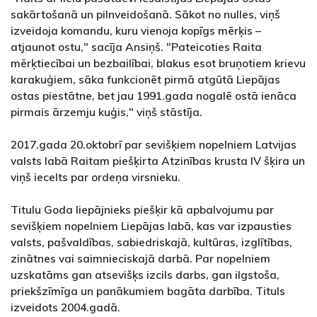
sakārtošanā un pilnveidošanā. Sākot no nulles, viņš
izveidoja komandu, kuru vienoja kopīgs mērķis –
atjaunot ostu," sacīja Ansiņš. "Pateicoties Raita
mērķtiecībai un bezbailībai, blakus esot bruņotiem krievu
karakuģiem, sāka funkcionēt pirmā atgūtā Liepājas
ostas piestātne, bet jau 1991.gada nogalē ostā ienāca
pirmais ārzemju kuģis," viņš stāstīja.
2017.gada 20.oktobrī par sevišķiem nopelniem Latvijas
valsts labā Raitam piešķirta Atzinības krusta IV šķira un
viņš iecelts par ordeņa virsnieku.
Titulu Goda liepājnieks piešķir kā apbalvojumu par
sevišķiem nopelniem Liepājas labā, kas var izpausties
valsts, pašvaldības, sabiedriskajā, kultūras, izglītības,
zinātnes vai saimnieciskajā darbā. Par nopelniem
uzskatāms gan atsevišķs izcils darbs, gan ilgstoša,
priekšzīmīga un panākumiem bagāta darbība. Tituls
izveidots 2004.gadā.