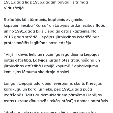
1951.gada līdz 1956.gadam pavadījis trimdā
Vidusāzijā.
Strādājis kā stūrmanis, kapteinis zvejnieku
kopsaimniecība "Kursa" un Latvijas tirdzniecības flotē,
un no 1991.gada bijis Liepājas ostas kapteinis. No
2016.gada strādā Liepājas Jūrniecības koledžā par
profesionālās izglītības pasniedzēju.
"Viņš ir devis lielu un nozīmīgu ieguldījumu Liepājas
ostas attīstībā, Latvijas jūras flotes atjaunošanā un
jūrniecības attīstībā Latvijā kopumā," apbalvojumu
komisijas lēmumu skaidroja Ansiņš.
Lai gan Liepājā tolaik bija ievērojams skaits Krievijas
karakuģu un kara jūrnieku, pēc 1991.gada puča
izgāšanās Raits ar domubiedriem pārņēma Liepājas
ostas uzraudzību savās rokās, stāstīja domes paŗstāvis.
"Raits ar lielu pašatdevi iesaistījās Liepājas ostas