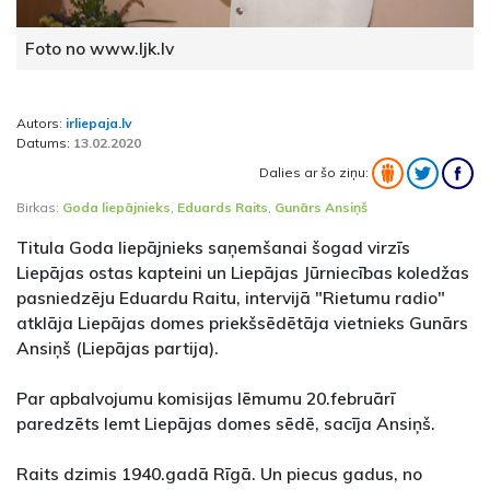
Foto no www.ljk.lv
Autors:
irliepaja.lv
Datums:
13.02.2020
Dalies ar šo ziņu:
Birkas:
Goda liepājnieks
,
Eduards Raits
,
Gunārs Ansiņš
Titula Goda liepājnieks saņemšanai šogad virzīs
Liepājas ostas kapteini un Liepājas Jūrniecības koledžas
pasniedzēju Eduardu Raitu, intervijā "Rietumu radio"
atklāja Liepājas domes priekšsēdētāja vietnieks Gunārs
Ansiņš (Liepājas partija).
Par apbalvojumu komisijas lēmumu 20.februārī
paredzēts lemt Liepājas domes sēdē, sacīja Ansiņš.
Raits dzimis 1940.gadā Rīgā. Un piecus gadus, no