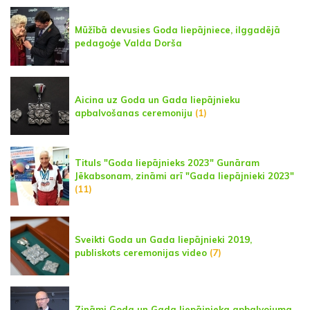
Mūžībā devusies Goda liepājniece, ilggadējā
pedagoģe Valda Dorša
Aicina uz Goda un Gada liepājnieku
apbalvošanas ceremoniju
(1)
Tituls "Goda liepājnieks 2023" Gunāram
Jēkabsonam, zināmi arī "Gada liepājnieki 2023"
(11)
Sveikti Goda un Gada liepājnieki 2019,
publiskots ceremonijas video
(7)
Zināmi Goda un Gada liepājnieka apbalvojuma