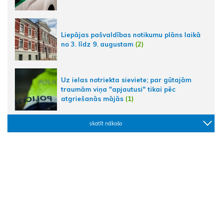
Liepājas pašvaldības notikumu plāns laikā
no 3. līdz 9. augustam
(2)
Uz ielas notriekta sieviete; par gūtajām
traumām viņa "apjautusi" tikai pēc
atgriešanās mājās
(1)
skatīt nākošo