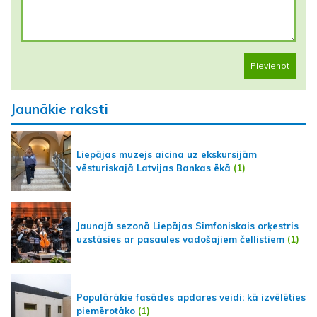
Pievienot
Jaunākie raksti
Liepājas muzejs aicina uz ekskursijām
vēsturiskajā Latvijas Bankas ēkā
(1)
Jaunajā sezonā Liepājas Simfoniskais orķestris
uzstāsies ar pasaules vadošajiem čellistiem
(1)
Populārākie fasādes apdares veidi: kā izvēlēties
piemērotāko
(1)