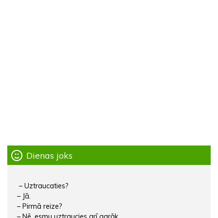
Dienas joks
– Uztraucaties?
– Jā.
– Pirmā reize?
– Nē, esmu uztraucies arī agrāk.