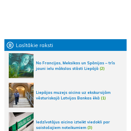
Lasītākie raksti
No Francijas, Meksikas un Spānijas – trīs
jauni ielu mākslas stāsti Liepājā
(2)
Liepājas muzejs aicina uz ekskursijām
vēsturiskajā Latvijas Bankas ēkā
(1)
Iedzīvotājus aicina izteikt viedokli par
saistošajiem noteikumiem
(3)