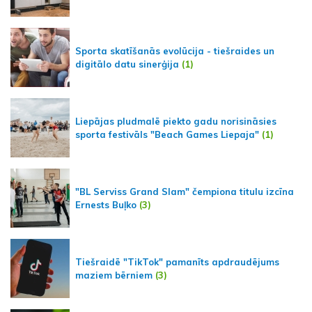
Sporta skatīšanās evolūcija - tiešraides un
digitālo datu sinerģija
(1)
Liepājas pludmalē piekto gadu norisināsies
sporta festivāls "Beach Games Liepaja"
(1)
"BL Serviss Grand Slam" čempiona titulu izcīna
Ernests Buļko
(3)
Tiešraidē "TikTok" pamanīts apdraudējums
maziem bērniem
(3)