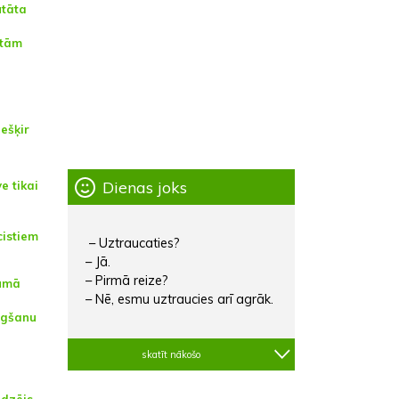
utāta
ētām
ešķir
Dienas joks
e tikai
cistiem
– Uztraucaties?
– Jā.
– Pirmā reize?
zumā
– Nē, esmu uztraucies arī agrāk.
egšanu
skatīt nākošo
dzējs,