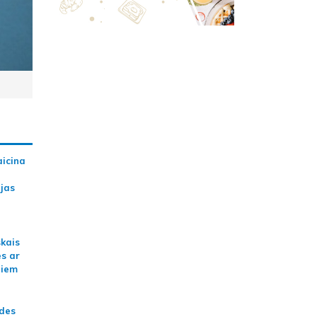
aicina
ijas
skais
es ar
jiem
ādes