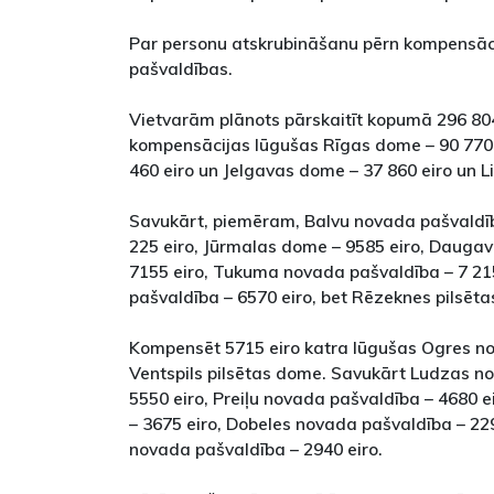
Par personu atskrubināšanu pērn kompensāc
pašvaldības.
Vietvarām plānots pārskaitīt kopumā 296 804
kompensācijas lūgušas Rīgas dome – 90 770 
460 eiro un Jelgavas dome – 37 860 eiro un L
Savukārt, piemēram, Balvu novada pašvaldīb
225 eiro, Jūrmalas dome – 9585 eiro, Daugav
7155 eiro, Tukuma novada pašvaldība – 7 21
pašvaldība – 6570 eiro, bet Rēzeknes pilsēta
Kompensēt 5715 eiro katra lūgušas Ogres n
Ventspils pilsētas dome. Savukārt Ludzas n
5550 eiro, Preiļu novada pašvaldība – 4680 e
– 3675 eiro, Dobeles novada pašvaldība – 22
novada pašvaldība – 2940 eiro.