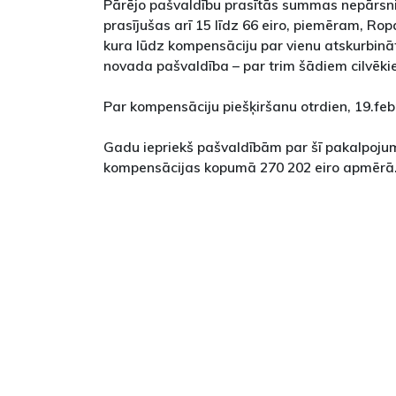
Pārējo pašvaldību prasītās summas nepārsni
prasījušas arī 15 līdz 66 eiro, piemēram, Ro
kura lūdz kompensāciju par vienu atskurbinā
novada pašvaldība – par trim šādiem cilvēki
Par kompensāciju piešķiršanu otrdien, 19.feb
Gadu iepriekš pašvaldībām par šī pakalpoj
kompensācijas kopumā 270 202 eiro apmērā