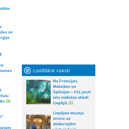
otāko
s
ides un
erģija
ē
ta
Lasītākie raksti
 Games
No Francijas,
Meksikas un
d
Spānijas – trīs jauni
itulu
ielu mākslas stāsti
ļko
(3)
Liepājā
(2)
Liepājas muzejs
k"
aicina uz
ekskursijām
aziem