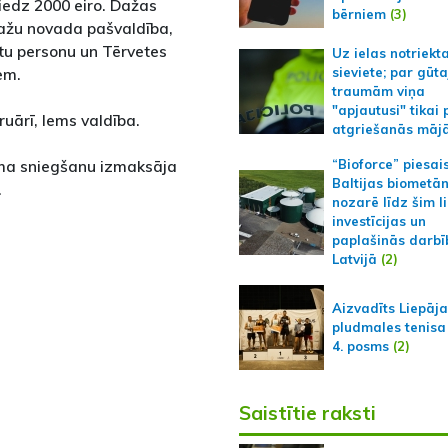
edz 2000 eiro. Dažas
bērniem
(3)
pažu novada pašvaldība,
tu personu un Tērvetes
Uz ielas notriekt
em.
sieviete; par gūt
traumām viņa
"apjautusi" tikai 
ruārī, lems valdība.
atgriešanās māj
uma sniegšanu izmaksāja
“Bioforce” piesai
Baltijas biometā
.
nozarē līdz šim l
investīcijas un
paplašinās darbī
Latvijā
(2)
Aizvadīts Liepāj
pludmales tenisa
4. posms
(2)
Saistītie raksti