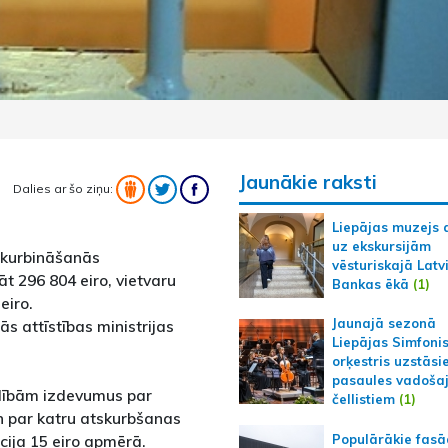
Jaunākie raksti
Dalies ar šo ziņu:
Liepājas muzejs 
uz ekskursijām
skurbināšanās
vēsturiskajā Latv
 296 804 eiro, vietvaru
Bankas ēkā
(1)
eiro.
Jaunajā sezonā
ās attīstības ministrijas
Liepājas Simfoni
orķestris uzstāsi
pasaules vadoša
dībām izdevumus par
čellistiem
(1)
n par katru atskurbšanas
Populārākie fas
ija 15 eiro apmērā.