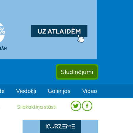
Sludinājumi
de
Viedokļi
Galerijas
Video
a
Silakaktiņa stāsti