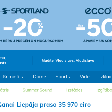
ena,
Mudīte, Vladislavs, Vladislava
usts
Krimināls
Dome
Sports
Vide
Izklai
ātris
Summer Sound
Izstādes
Izglītīb
anai Liepāja prasa 35 970 eiro