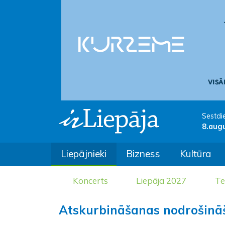
Sestdi
8.aug
Liepājnieki
Bizness
Kultūra
Koncerts
Liepāja 2027
Te
Atskurbināšanas nodrošināš