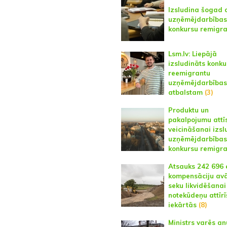
Izsludina šogad 
uzņēmējdarbības
konkursu remigr
Lsm.lv: Liepājā
izsludināts konku
reemigrantu
uzņēmējdarbības
atbalstam
(3)
Produktu un
pakalpojumu attī
veicināšanai izsl
uzņēmējdarbības
konkursu remigr
Atsauks 242 696 
kompensāciju avā
seku likvidēšanai
notekūdeņu attīr
iekārtās
(8)
Ministrs varēs an