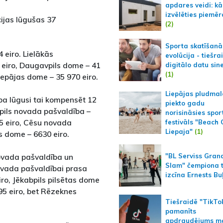
apdares veidi: kā
izvēlēties piemēr
ijas lūgušas 37
(2)
Sporta skatīšanā
 eiro. Lielākās
evolūcija - tiešra
eiro, Daugavpils dome – 41
digitālo datu sin
(1)
iepājas dome – 35 970 eiro.
Liepājas pludmal
a lūgusi tai kompensēt 12
piekto gadu
pils novada pašvaldība –
norisināsies spor
5 eiro, Cēsu novada
festivāls "Beach
Liepaja"
(1)
s dome – 6630 eiro.
ovada pašvaldība un
"BL Serviss Gran
Slam" čempiona t
ovada pašvaldībai prasa
izcīna Ernests Bu
iro, Jēkabpils pilsētas dome
95 eiro, bet Rēzeknes
Tiešraidē "TikTo
pamanīts
apdraudējums m