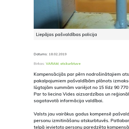
Liepājas pašvaldības policija
Datums:
18.02.2019
Birkas:
VARAM
,
atskurbtuve
Kompensācijās par pērn nodrošinātajiem at
pakalpojumiem pašvaldībām plānots izmaksāt
lūgtajām summām variējot no 15 līdz 90 770 
Par to liecina Vides aizsardzības un reģionāl
sagatavotā informācija valdībai.
Valsts jau vairākus gadus kompensē pašval
personu izmitināšanu atskurbtuvēs. Patlaba
telpā ievietoto personu paredzēta kompensāc