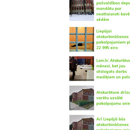
pašvaldības dep
mandātu par
neattaisnoti kav
sēdēm
Liepājai
atskurbināšanas
pakalpojumiem pi
22 995 eiro
Lsm.lv: Atskurbtuv
mēnesi, bet jau
atslogots darbs
mediķiem un poli
Atskurbtuve drī
varētu uzsākt
pakalpojumu sni
Arī Liepājā būs
atskurbināšanas
pakalpojuma snie