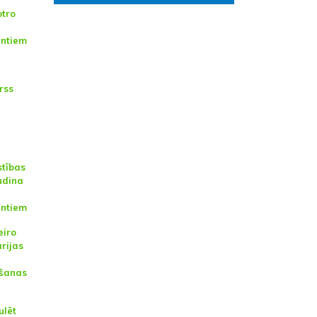
otro
antiem
rss
stības
udina
antiem
eiro
rijas
īšanas
ulēt