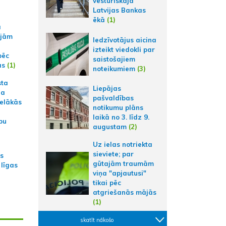
vēsturiskajā
Latvijas Bankas
ēkā
(1)
a
ajām
Iedzīvotājus aicina
izteikt viedokli par
pēc
saistošajiem
ās
(1)
noteikumiem
(3)
sta
Liepājas
na
pašvaldības
ielākās
notikumu plāns
laikā no 3. līdz 9.
bu
augustam
(2)
Uz ielas notriekta
sieviete; par
as
gūtajām traumām
 līgas
viņa "apjautusi"
tikai pēc
atgriešanās mājās
(1)
skatīt nākošo