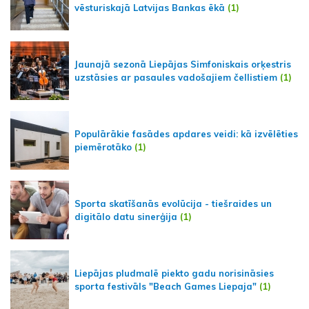
vēsturiskajā Latvijas Bankas ēkā
(1)
Jaunajā sezonā Liepājas Simfoniskais orķestris
uzstāsies ar pasaules vadošajiem čellistiem
(1)
Populārākie fasādes apdares veidi: kā izvēlēties
piemērotāko
(1)
Sporta skatīšanās evolūcija - tiešraides un
digitālo datu sinerģija
(1)
Liepājas pludmalē piekto gadu norisināsies
sporta festivāls "Beach Games Liepaja"
(1)