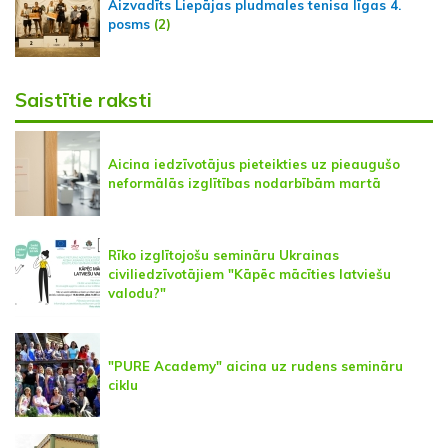
Aizvadīts Liepājas pludmales tenisa līgas 4.
posms
(2)
Saistītie raksti
Aicina iedzīvotājus pieteikties uz pieaugušo
neformālās izglītības nodarbībām martā
Rīko izglītojošu semināru Ukrainas
civiliedzīvotājiem "Kāpēc mācīties latviešu
valodu?"
"PURE Academy" aicina uz rudens semināru
ciklu