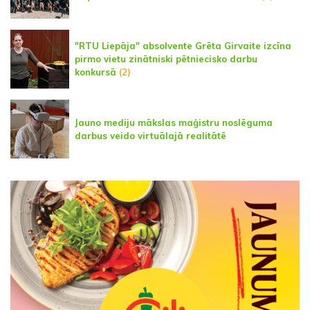
"RTU Liepāja" absolvente Grēta Girvaite izcīna
pirmo vietu zinātniski pētniecisko darbu
konkursā
(2)
Jauno mediju mākslas maģistru noslēguma
darbus veido virtuālajā realitātē