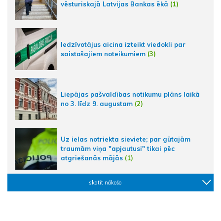
vēsturiskajā Latvijas Bankas ēkā
(1)
Iedzīvotājus aicina izteikt viedokli par
saistošajiem noteikumiem
(3)
Liepājas pašvaldības notikumu plāns laikā
no 3. līdz 9. augustam
(2)
Uz ielas notriekta sieviete; par gūtajām
traumām viņa "apjautusi" tikai pēc
atgriešanās mājās
(1)
skatīt nākošo