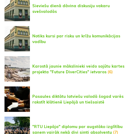
Sieviešu dienā dāvina diskusiju vakaru
svešvalodās
Notiks kursi par risku un krīžu komunikācijas
vadību
Karostā jaunie mākslinieki veido sajūtu kartes
projekta "Future DiverCities" ietvaros
(6)
Pasaules diktātu latviešu valodā šogad varēs
rakstīt klātienē Liepājā un tiešsaistē
"RTU Liepāja" diplomu par augstāko izglītību
saņem vairāk nekā divi simti absolventu
(7)