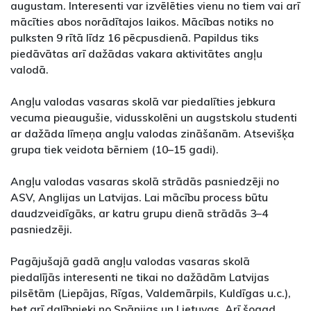
augustam. Interesenti var izvēlēties vienu no tiem vai arī
mācīties abos norādītajos laikos. Mācības notiks no
pulksten 9 rītā līdz 16 pēcpusdienā. Papildus tiks
piedāvātas arī dažādas vakara aktivitātes angļu
valodā.
Angļu valodas vasaras skolā var piedalīties jebkura
vecuma pieaugušie, vidusskolēni un augstskolu studenti
ar dažāda līmeņa angļu valodas zināšanām. Atsevišķa
grupa tiek veidota bērniem (10–15 gadi).
Angļu valodas vasaras skolā strādās pasniedzēji no
ASV, Anglijas un Latvijas. Lai mācību process būtu
daudzveidīgāks, ar katru grupu dienā strādās 3–4
pasniedzēji.
Pagājušajā gadā angļu valodas vasaras skolā
piedalījās interesenti ne tikai no dažādām Latvijas
pilsētām (Liepājas, Rīgas, Valdemārpils, Kuldīgas u.c.),
bet arī dalībnieki no Spānijas un Lietuvas. Arī šogad