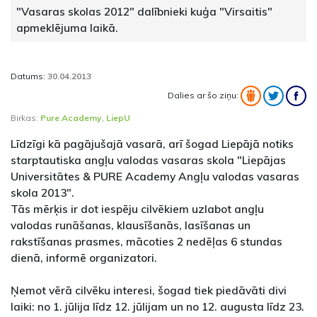
"Vasaras skolas 2012" dalībnieki kuģa "Virsaitis"
apmeklējuma laikā.
Datums:
30.04.2013
Dalies ar šo ziņu:
Birkas:
Pure Academy
,
LiepU
Līdzīgi kā pagājušajā vasarā, arī šogad Liepājā notiks
starptautiska angļu valodas vasaras skola "Liepājas
Universitātes & PURE Academy Angļu valodas vasaras
skola 2013".
Tās mērķis ir dot iespēju cilvēkiem uzlabot angļu
valodas runāšanas, klausīšanās, lasīšanas un
rakstīšanas prasmes, mācoties 2 nedēļas 6 stundas
dienā, informē organizatori.
Ņemot vērā cilvēku interesi, šogad tiek piedāvāti divi
laiki: no 1. jūlija līdz 12. jūlijam un no 12. augusta līdz 23.