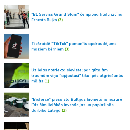
"BL Serviss Grand Slam" čempiona titulu izcīna
Ernests Buļko
(3)
Tiešraidē "TikTok" pamanīts apdraudējums
maziem bērniem
(3)
Uz ielas notriekta sieviete; par gūtajām
traumām viņa "apjautusi" tikai pēc atgriešanās
mājās
(1)
“Bioforce” piesaista Baltijas biometāna nozarē
līdz šim lielākās investīcijas un paplašinās
darbību Latvijā
(2)