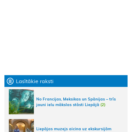
Lasītākie raksti
No Francijas, Meksikas un Spānijas – trīs
jauni ielu mākslas stāsti Liepājā
(2)
Liepājas muzejs aicina uz ekskursijām