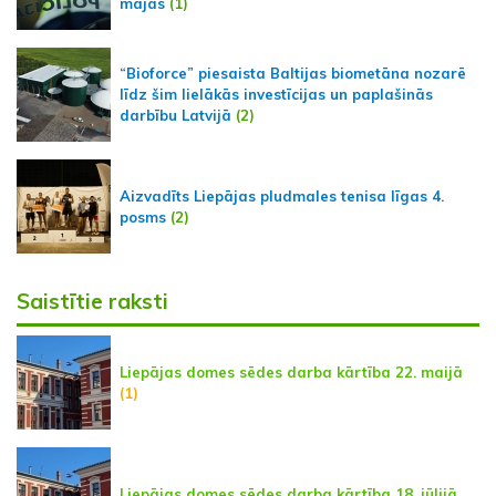
mājās
(1)
“Bioforce” piesaista Baltijas biometāna nozarē
līdz šim lielākās investīcijas un paplašinās
darbību Latvijā
(2)
Aizvadīts Liepājas pludmales tenisa līgas 4.
posms
(2)
Saistītie raksti
Liepājas domes sēdes darba kārtība 22. maijā
(1)
Liepājas domes sēdes darba kārtība 18. jūlijā