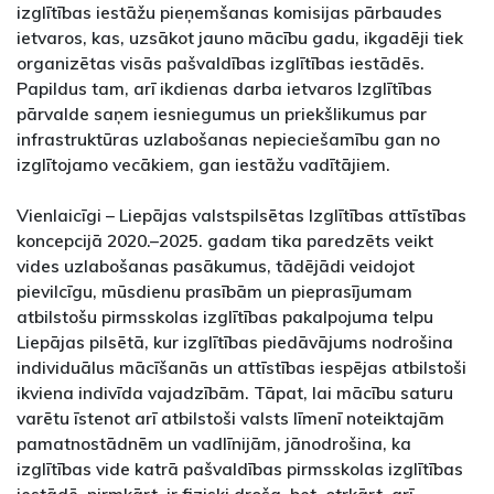
izglītības iestāžu pieņemšanas komisijas pārbaudes
ietvaros, kas, uzsākot jauno mācību gadu, ikgadēji tiek
organizētas visās pašvaldības izglītības iestādēs.
Papildus tam, arī ikdienas darba ietvaros Izglītības
pārvalde saņem iesniegumus un priekšlikumus par
infrastruktūras uzlabošanas nepieciešamību gan no
izglītojamo vecākiem, gan iestāžu vadītājiem.
Vienlaicīgi – Liepājas valstspilsētas Izglītības attīstības
koncepcijā 2020.–2025. gadam tika paredzēts veikt
vides uzlabošanas pasākumus, tādējādi veidojot
pievilcīgu, mūsdienu prasībām un pieprasījumam
atbilstošu pirmsskolas izglītības pakalpojuma telpu
Liepājas pilsētā, kur izglītības piedāvājums nodrošina
individuālus mācīšanās un attīstības iespējas atbilstoši
ikviena indivīda vajadzībām. Tāpat, lai mācību saturu
varētu īstenot arī atbilstoši valsts līmenī noteiktajām
pamatnostādnēm un vadlīnijām, jānodrošina, ka
izglītības vide katrā pašvaldības pirmsskolas izglītības