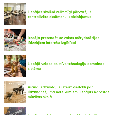
Liepājas skolēni veiksmīgi pārvarējuši
centralizēto eksāmenu izaicinājumus
Iespēja pretendēt uz valsts mērķdotācijas
līdzekļiem interešu izglītībai
Liepājā veidos asistīvo tehnoloģiju apmaiņas
sistēmu
Aicina iedzīvotājus izteikt viedokli par
līdzfinansējuma noteikumiem Liepājas Karostas
mūzikas skolā