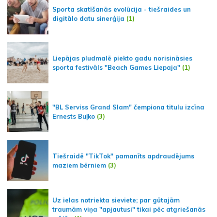
Sporta skatīšanās evolūcija - tiešraides un
digitālo datu sinerģija
(1)
Liepājas pludmalē piekto gadu norisināsies
sporta festivāls "Beach Games Liepaja"
(1)
"BL Serviss Grand Slam" čempiona titulu izcīna
Ernests Buļko
(3)
Tiešraidē "TikTok" pamanīts apdraudējums
maziem bērniem
(3)
Uz ielas notriekta sieviete; par gūtajām
traumām viņa "apjautusi" tikai pēc atgriešanās