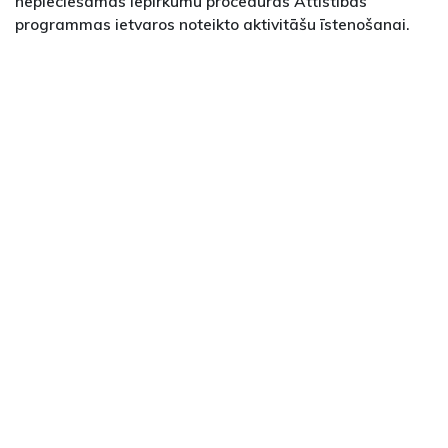
nepieciešamās iepirkumu procedūras Attīstības
programmas ietvaros noteikto aktivitāšu īstenošanai.