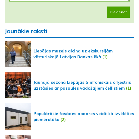
Pievienot
Jaunākie raksti
Liepājas muzejs aicina uz ekskursijām
vēsturiskajā Latvijas Bankas ēkā
(1)
Jaunajā sezonā Liepājas Simfoniskais orķestris
uzstāsies ar pasaules vadošajiem čellistiem
(1)
Populārākie fasādes apdares veidi: kā izvēlēties
piemērotāko
(2)