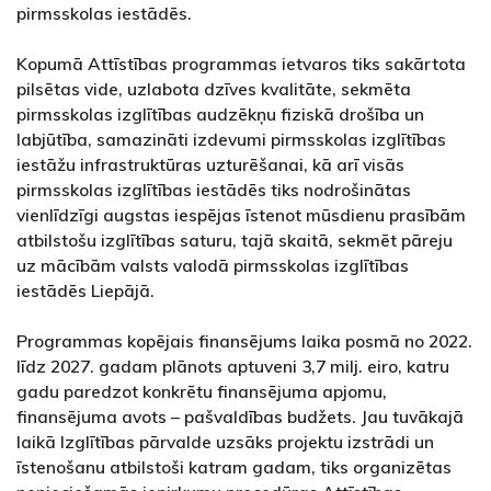
pirmsskolas iestādēs.
Kopumā Attīstības programmas ietvaros tiks sakārtota
pilsētas vide, uzlabota dzīves kvalitāte, sekmēta
pirmsskolas izglītības audzēkņu fiziskā drošība un
labjūtība, samazināti izdevumi pirmsskolas izglītības
iestāžu infrastruktūras uzturēšanai, kā arī visās
pirmsskolas izglītības iestādēs tiks nodrošinātas
vienlīdzīgi augstas iespējas īstenot mūsdienu prasībām
atbilstošu izglītības saturu, tajā skaitā, sekmēt pāreju
uz mācībām valsts valodā pirmsskolas izglītības
iestādēs Liepājā.
Programmas kopējais finansējums laika posmā no 2022.
līdz 2027. gadam plānots aptuveni 3,7 milj. eiro, katru
gadu paredzot konkrētu finansējuma apjomu,
finansējuma avots – pašvaldības budžets. Jau tuvākajā
laikā Izglītības pārvalde uzsāks projektu izstrādi un
īstenošanu atbilstoši katram gadam, tiks organizētas