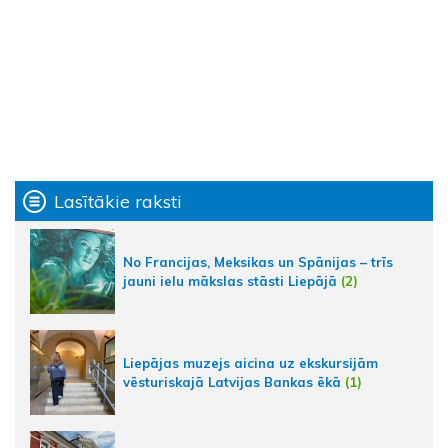
Lasītākie raksti
No Francijas, Meksikas un Spānijas – trīs
jauni ielu mākslas stāsti Liepājā
(2)
Liepājas muzejs aicina uz ekskursijām
vēsturiskajā Latvijas Bankas ēkā
(1)