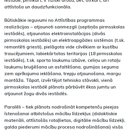
iestādē, pirmkārt, ir fiziski droša, bet, otrkārt, arī
attīstoša un daudzfunkcionāla.
Būtiskākie ieguvumi no Attīstības programmas
realizācijas – atjaunoti sanmezgli (septiņās pirmsskolas
iestādēs), atjaunotas elektroinstalācijas (divās
pirmsskolas iestādēs) un elektroapgādes sistēmas (t.sk.
remontēti griesti), pielāgota vide cilvēkiem ar kustību
traucējumiem, labiekārtotas teritorijas (18 pirmsskolas
iestādēs), t.sk. sporta laukumu izbūve, celiņu un rotaļu
laukumu bruģēšana un asfaltēšana, gumijas seguma
zem aprīkojuma ieklāšana, trepju atjaunošana, margu
montāža. Tāpat, izvērtējot tehnisko stāvokli, vienā
pirmsskolas iestādē plānots pārbūvēt ēkas jumtu un
atjaunot žogu divās iestādēs.
Paralēli – tiek plānots nodrošināt kompetenču pieejas
īstenošanai atbilstošus mācību līdzekļus (didaktiskie
materiāli, attīstošās rotaļlietas, digitālie mācību līdzekļi,
galda piederumi mācību procesa nodrošināšanai) visās