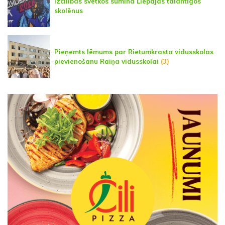
Izcilības svētkos sumina Liepājas talantīgos
skolēnus
Pieņemts lēmums par Rietumkrasta vidusskolas
pievienošanu Raiņa vidusskolai
(3)