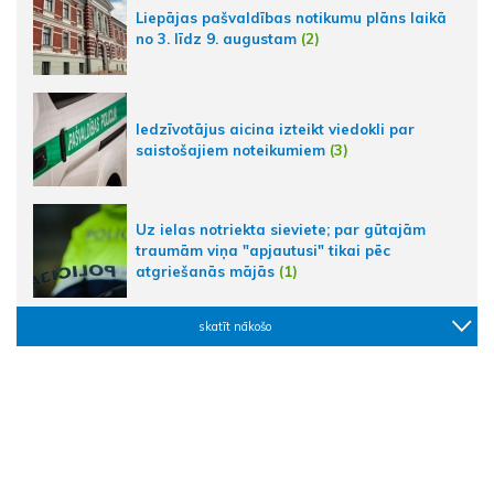
Liepājas pašvaldības notikumu plāns laikā
no 3. līdz 9. augustam
(2)
Iedzīvotājus aicina izteikt viedokli par
saistošajiem noteikumiem
(3)
Uz ielas notriekta sieviete; par gūtajām
traumām viņa "apjautusi" tikai pēc
atgriešanās mājās
(1)
skatīt nākošo