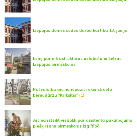
Liepājas domes sēdes darba kārtība 13. jūnijā
Lemj par infrastruktūras uzlabošanu četrās
Liepājas pirmsskolās
Pašvaldība aicina iepazīt rekonstruēto
bērnudārzu “Kriksītis”
(1)
Aicina izteikt viedokli par asistenta pakalpojuma
piešķiršanu pirmsskolas izglītībā