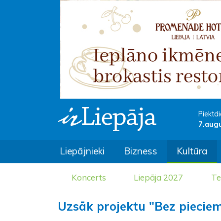
Piektdi
7.aug
Liepājnieki
Bizness
Kultūra
Koncerts
Liepāja 2027
Te
Uzsāk projektu "Bez piecie