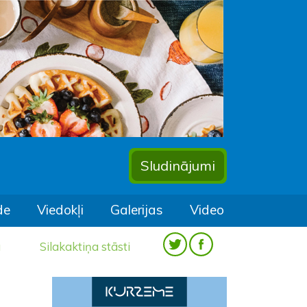
Sludinājumi
de
Viedokļi
Galerijas
Video
a
Silakaktiņa stāsti