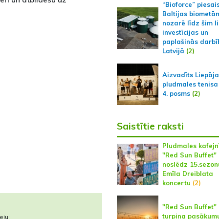
“Bioforce” piesai
Baltijas biometā
nozarē līdz šim l
investīcijas un
paplašinās darbī
Latvijā
(2)
Aizvadīts Liepāj
pludmales tenisa
4. posms
(2)
Saistītie raksti
Pludmales kafejn
"Red Sun Buffet"
noslēdz 15.sezon
Emīla Dreiblata
koncertu
(2)
"Red Sun Buffet"
turpina pasākumu
eju: