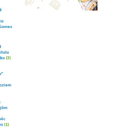
ē
ta
 Games
d
itulu
ļko
(3)
k"
aziem
a
ajām
pēc
ās
(1)