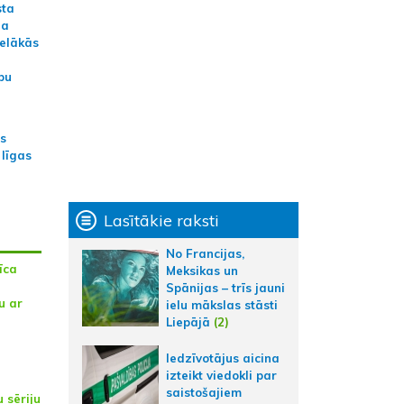
sta
na
ielākās
bu
as
 līgas
Lasītākie raksti
No Francijas,
īca
Meksikas un
Spānijas – trīs jauni
u ar
ielu mākslas stāsti
Liepājā
(2)
Iedzīvotājus aicina
izteikt viedokli par
saistošajiem
 sēriju