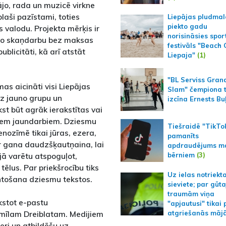
ājo, rada un muzicē virkne
laši pazīstami, toties
Liepājas pludmal
piekto gadu
 valodu. Projekta mērķis ir
norisināsies spor
īto skaņdarbu bez maksas
festivāls "Beach
ublicitāti, kā arī atstāt
Liepaja"
(1)
"BL Serviss Gran
as aicināti visi Liepājas
Slam" čempiona t
uz jauno grupu un
izcīna Ernests Bu
st būt agrāk ierakstītas vai
šiem jaundarbiem. Dziesmu
Tiešraidē "TikTo
nenozīmē tikai jūras, ezera,
pamanīts
r gana daudzšķautņaina, lai
apdraudējums m
bērniem
(3)
ajā varētu atspoguļot,
tēlus. Par priekšrocību tiks
Uz ielas notriekt
ntošana dziesmu tekstos.
sieviete; par gūt
traumām viņa
akstot e-pastu
"apjautusi" tikai 
mīlam Dreiblatam. Medijiem
atgriešanās māj
eri un atbildēšu uz