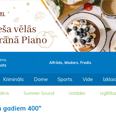
ena,
Alfrēds, Madars, Fredis
usts
Krimināls
Dome
Sports
Vide
Izklai
ātris
Summer Sound
Izstādes
Izglītīb
m gadiem 400"