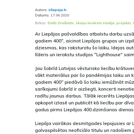
Autors:
irliepaja.lv
Datums:
17.06.2020
Birkas:
Emīls Dreiblats
,
skaņu ierakstu studija
,
projekts
,
Ar Liepājas pašvaldības atbalstu darbu uzsā
gadiem 400", aicinot Liepājas grupas un izpil
dziesmas, kas raksturotu šo laiku. Idejas au
līderis un ierakstu studijas "Lighthouse" saim
Jau šobrīd Latvijas vēsturisko liecību krātu
vākt materiālus par šo pandēmijas laiku un kr
gadiem 400" piedāvā šo laiku iemūžināt mūzi
sarīkojumi šobrīd ir aizliegti, koncerti nenotie
radītu jaunus darbus. Tālāk iecerēts Liepāja
apkopot izlasē un publicēt kā liecību par dīv
gadus pirms Liepājas 400.dzimšanas dienas
Liepāja vairākas desmitgades lepojusies ar 
galvaspilsētas neoficiālo titulu un radošiem