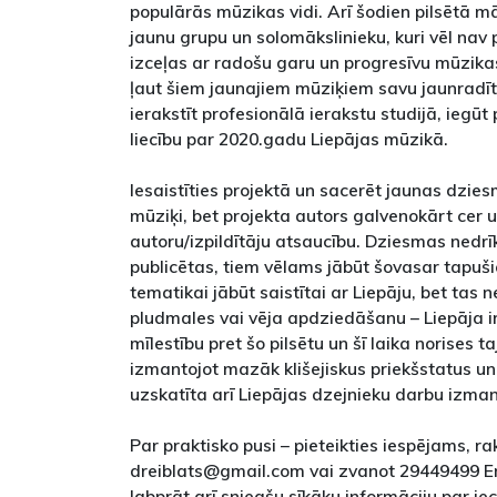
populārās mūzikas vidi. Arī šodien pilsētā m
jaunu grupu un solomākslinieku, kuri vēl nav p
izceļas ar radošu garu un progresīvu mūzikas
ļaut šiem jaunajiem mūziķiem savu jaunrad
ierakstīt profesionālā ierakstu studijā, iegūt p
liecību par 2020.gadu Liepājas mūzikā.
Iesaistīties projektā un sacerēt jaunas dziesm
mūziķi, bet projekta autors galvenokārt cer 
autoru/izpildītāju atsaucību. Dziesmas nedrīk
publicētas, tiem vēlams jābūt šovasar tapu
tematikai jābūt saistītai ar Liepāju, bet tas 
pludmales vai vēja apdziedāšanu – Liepāja i
mīlestību pret šo pilsētu un šī laika norises t
izmantojot mazāk klišejiskus priekšstatus un 
uzskatīta arī Liepājas dzejnieku darbu izma
Par praktisko pusi – pieteikties iespējams, r
dreiblats@gmail.com vai zvanot 29449499 E
labprāt arī sniegšu sīkāku informāciju par iec