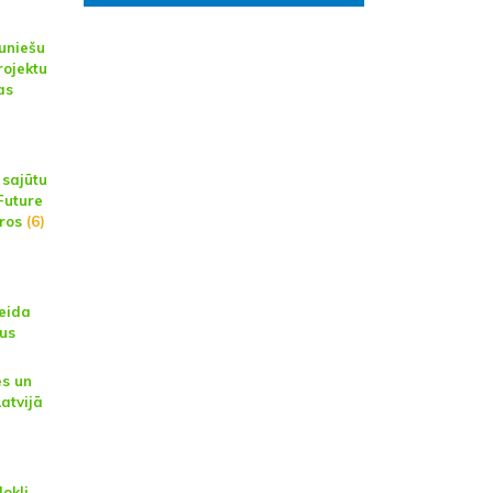
auniešu
rojektu
as
 sajūtu
Future
aros
(6)
veida
tus
es un
Latvijā
dokli