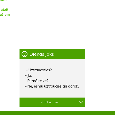
atzīti
jušiem
Dienas joks
– Uztraucaties?
– Jā.
– Pirmā reize?
– Nē, esmu uztraucies arī agrāk.
skatīt nākošo