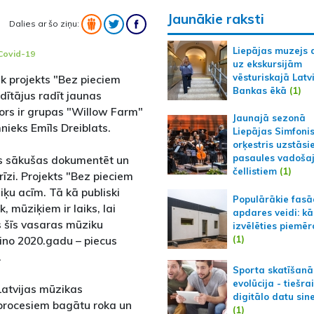
Jaunākie raksti
Dalies ar šo ziņu:
Liepājas muzejs 
Covid-19
uz ekskursijām
vēsturiskajā Latv
k projekts "Bez pieciem
Bankas ēkā
(1)
dītājus radīt jaunas
tors ir grupas "Willow Farm"
Jaunajā sezonā
nieks Emīls Dreiblats.
Liepājas Simfoni
orķestris uzstāsi
pasaules vadoša
ves sākušas dokumentēt un
čellistiem
(1)
īzi. Projekts "Bez pieciem
ķu acīm. Tā kā publiski
Populārākie fas
k, mūziķiem ir laiks, lai
apdares veidi: kā
s šīs vasaras mūziku
izvēlēties piemēr
(1)
aino 2020.gadu – piecus
.
Sporta skatīšanā
evolūcija - tiešra
Latvijas mūzikas
digitālo datu sin
 procesiem bagātu roka un
(1)