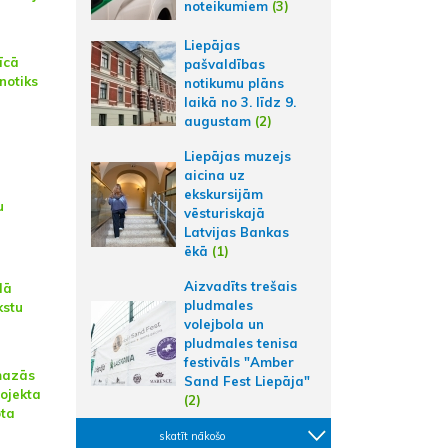
noteikumiem
(3)
Liepājas
īcā
pašvaldības
notiks
notikumu plāns
laikā no 3. līdz 9.
augustam
(2)
Liepājas muzejs
aicina uz
ekskursijām
u
vēsturiskajā
Latvijas Bankas
ēkā
(1)
Aizvadīts trešais
lā
pludmales
kstu
volejbola un
pludmales tenisa
festivāls "Amber
mazās
Sand Fest Liepāja"
rojekta
(2)
ota
skatīt nākošo