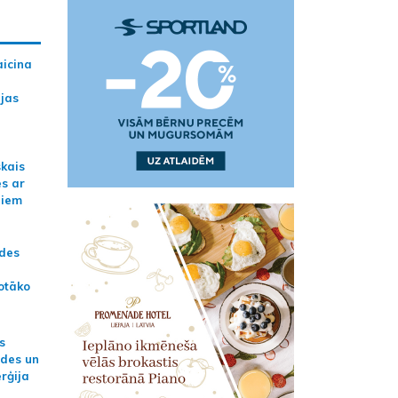
aicina
ijas
skais
es ar
jiem
ādes
otāko
s
ides un
erģija