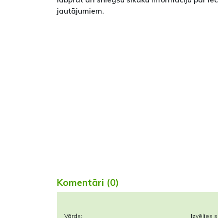
jautājumiem.
Komentāri (0)
Vārds:
Izvēlies s