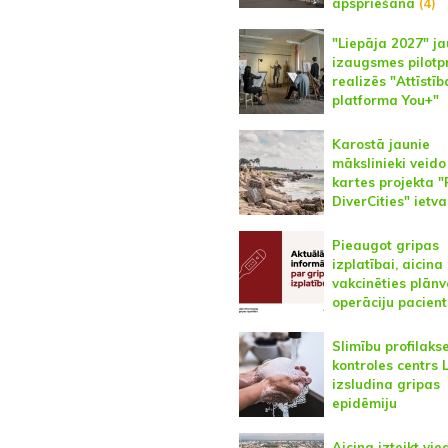
apspriešana
(4)
"Liepāja 2027" j
izaugsmes pilotp
realizēs "Attīstīb
platforma You+"
Karostā jaunie
mākslinieki veido
kartes projekta "
DiverCities" ietv
Pieaugot gripas
izplatībai, aicina
vakcinēties plān
operāciju pacien
Slimību profilaks
kontroles centrs 
izsludina gripas
epidēmiju
Aicina izteikt vie