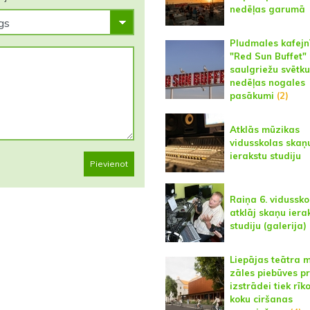
nedēļas garumā
Pludmales kafejn
"Red Sun Buffet" 
saulgriežu svētku
nedēļas nogales
pasākumi
(2)
Atklās mūzikas
vidusskolas skaņ
ierakstu studiju
Pievienot
Raiņa 6. vidussko
atklāj skaņu iera
studiju (galerija)
Liepājas teātra 
zāles piebūves p
izstrādei tiek rīk
koku ciršanas