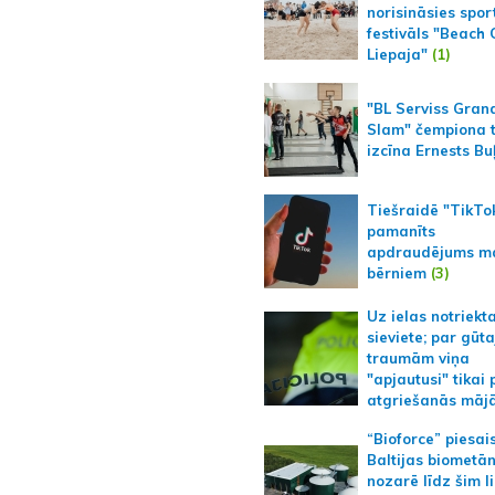
norisināsies spor
festivāls "Beach
Liepaja"
(1)
"BL Serviss Gran
Slam" čempiona t
izcīna Ernests Bu
Tiešraidē "TikTo
pamanīts
apdraudējums m
bērniem
(3)
Uz ielas notriekt
sieviete; par gūt
traumām viņa
"apjautusi" tikai 
atgriešanās māj
“Bioforce” piesai
Baltijas biometā
nozarē līdz šim l