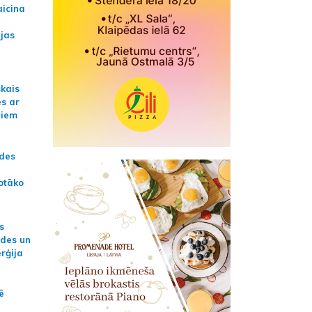
aicina
ijas
skais
es ar
jiem
ādes
otāko
s
ides un
erģija
ē