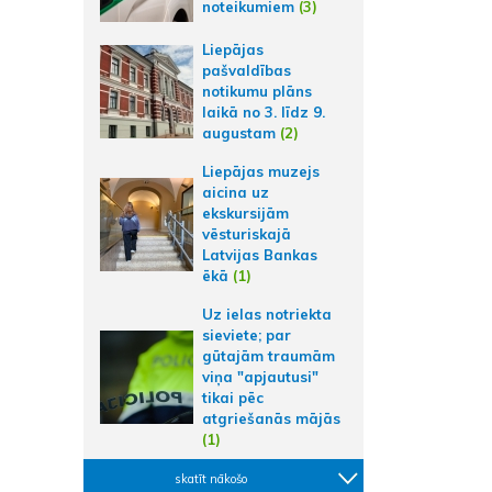
noteikumiem
(3)
Liepājas
pašvaldības
notikumu plāns
laikā no 3. līdz 9.
augustam
(2)
Liepājas muzejs
aicina uz
ekskursijām
vēsturiskajā
Latvijas Bankas
ēkā
(1)
Uz ielas notriekta
sieviete; par
gūtajām traumām
viņa "apjautusi"
tikai pēc
atgriešanās mājās
(1)
skatīt nākošo