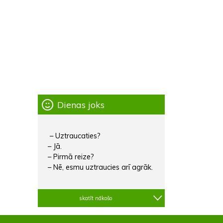
Dienas joks
– Uztraucaties?
– Jā.
– Pirmā reize?
– Nē, esmu uztraucies arī agrāk.
skatīt nākošo