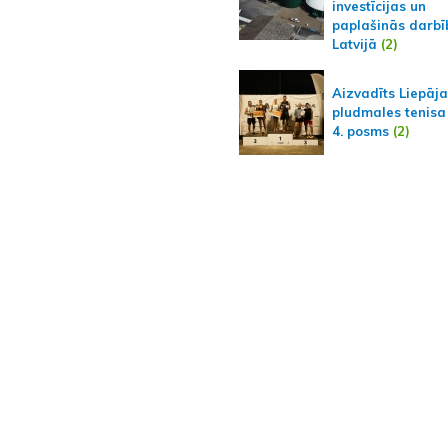
investīcijas un
paplašinās darbī
Latvijā
(2)
Aizvadīts Liepāj
pludmales tenisa
4. posms
(2)