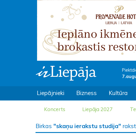
Piektdi
7.aug
Liepājnieki
Bizness
Kultūra
Koncerts
Liepāja 2027
Te
Birkas
"skaņu ierakstu studija"
rakst