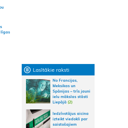
bu
as
 līgas
Lasītākie raksti
No Francijas,
Meksikas un
Spānijas – trīs jauni
ielu mākslas stāsti
Liepājā
(2)
Iedzīvotājus aicina
izteikt viedokli par
saistošajiem