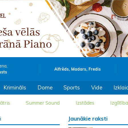
ena,
Alfrēds, Madars, Fredis
usts
Krimināls
Dome
Sports
Vide
Izklai
ātris
Summer Sound
Izstādes
Izglītīb
i
Jaunākie raksti