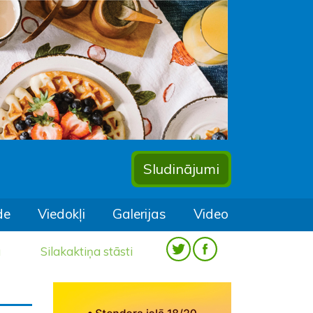
Sludinājumi
de
Viedokļi
Galerijas
Video
a
Silakaktiņa stāsti