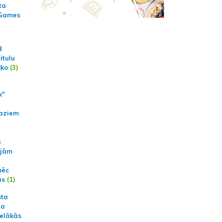
ta
 Games
d
itulu
ļko
(3)
k"
aziem
a
ajām
pēc
ās
(1)
sta
na
ielākās