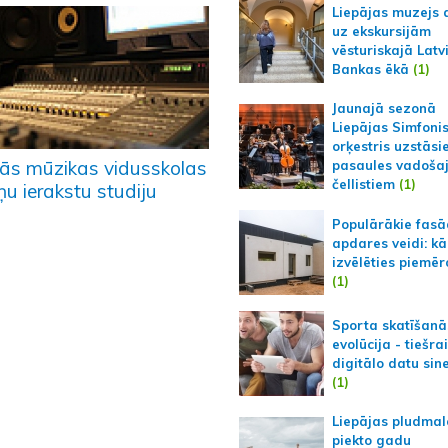
Liepājas muzejs 
uz ekskursijām
vēsturiskajā Latv
Bankas ēkā
(1)
Jaunajā sezonā
Liepājas Simfoni
orķestris uzstāsi
lās mūzikas vidusskolas
pasaules vadoša
čellistiem
(1)
u ierakstu studiju
Populārākie fas
apdares veidi: kā
izvēlēties piemēr
(1)
Sporta skatīšanā
evolūcija - tiešra
digitālo datu sin
(1)
Liepājas pludmal
piekto gadu