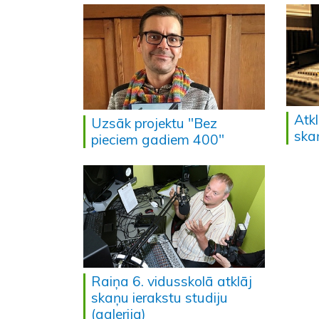
Atk
Uzsāk projektu "Bez
skaņ
pieciem gadiem 400"
Raiņa 6. vidusskolā atklāj
skaņu ierakstu studiju
(galerija)