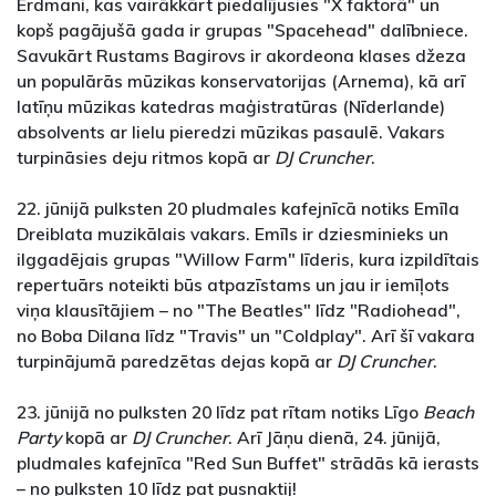
Erdmani, kas vairākkārt piedalījusies "X faktorā" un
kopš pagājušā gada ir grupas "Spacehead" dalībniece.
Savukārt Rustams Bagirovs ir akordeona klases džeza
un populārās mūzikas konservatorijas (Arnema), kā arī
latīņu mūzikas katedras maģistratūras (Nīderlande)
absolvents ar lielu pieredzi mūzikas pasaulē. Vakars
turpināsies deju ritmos kopā ar
DJ Cruncher
.
22. jūnijā pulksten 20 pludmales kafejnīcā notiks Emīla
Dreiblata muzikālais vakars. Emīls ir dziesminieks un
ilggadējais grupas "Willow Farm" līderis, kura izpildītais
repertuārs noteikti būs atpazīstams un jau ir iemīļots
viņa klausītājiem – no "The Beatles" līdz "Radiohead",
no Boba Dilana līdz "Travis" un "Coldplay". Arī šī vakara
turpinājumā paredzētas dejas kopā ar
DJ Cruncher
.
23. jūnijā no pulksten 20 līdz pat rītam notiks Līgo
Beach
Party
kopā ar
DJ Cruncher
. Arī Jāņu dienā, 24. jūnijā,
pludmales kafejnīca "Red Sun Buffet" strādās kā ierasts
– no pulksten 10 līdz pat pusnaktij!