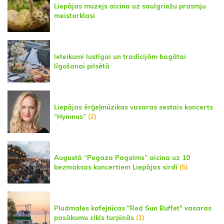
Liepājas muzejs aicina uz saulgriežu prasmju
meistarklasi
Ieteikumi lustīgai un tradīcijām bagātai
līgošanai pilsētā
Liepājas ērģeļmūzikas vasaras sestais koncerts
“Hymnus”
(2)
Augustā “Pegaza Pagalms” aicina uz 10
bezmaksas koncertiem Liepājas sirdī
(5)
Pludmales kafejnīcas "Red Sun Buffet" vasaras
pasākumu cikls turpinās
(1)