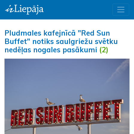
Pludmales kafejnīcā "Red Sun
Buffet" notiks saulgriežu svētku
nedēļas nogales pasākumi
(2)