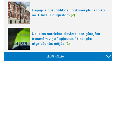
Liepājas pašvaldības notikumu plāns laikā
no 3. līdz 9. augustam
(2)
Uz ielas notriekta sieviete; par gūtajām
traumām viņa "apjautusi" tikai pēc
atgriešanās mājās
(1)
skatīt nākošo