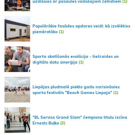
uzstāsies ar pasaules vadošajiem čellistiem
(1)
Populārākie fasādes apdares veidi: kā izvēlēties
piemērotāko
(1)
Sporta skatīšanās evolūcija - tiešraides un
digitālo datu sinerģija
(1)
Liepājas pludmalē piekto gadu norisināsies
sporta festivāls "Beach Games Liepaja"
(1)
"BL Serviss Grand Slam" čempiona titulu izcīna
Ernests Buļko
(3)