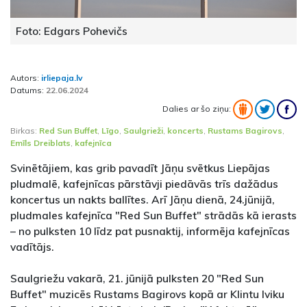
Foto: Edgars Pohevičs
Autors:
irliepaja.lv
Datums:
22.06.2024
Dalies ar šo ziņu:
Birkas:
Red Sun Buffet
,
Līgo
,
Saulgrieži
,
koncerts
,
Rustams Bagirovs
,
Emīls Dreiblats
,
kafejnīca
Svinētājiem, kas grib pavadīt Jāņu svētkus Liepājas
pludmalē, kafejnīcas pārstāvji piedāvās trīs dažādus
koncertus un nakts ballītes. Arī Jāņu dienā, 24.jūnijā,
pludmales kafejnīca "Red Sun Buffet" strādās kā ierasts
– no pulksten 10 līdz pat pusnaktij, informēja kafejnīcas
vadītājs.
Saulgriežu vakarā, 21. jūnijā pulksten 20 "Red Sun
Buffet" muzicēs Rustams Bagirovs kopā ar Klintu Iviku