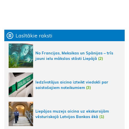
Lasītākie raksti
No Francijas, Meksikas un Spānijas – trīs
jauni ielu mākslas stāsti Liepājā
(2)
Iedzīvotājus aicina izteikt viedokli par
saistošajiem noteikumiem
(3)
Liepājas muzejs aicina uz ekskursijām
vēsturiskajā Latvijas Bankas ēkā
(1)