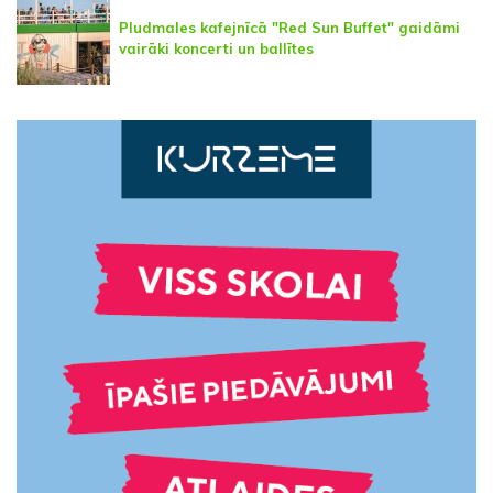
Pludmales kafejnīcā "Red Sun Buffet" gaidāmi
vairāki koncerti un ballītes