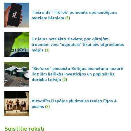
Tiešraidē "TikTok" pamanīts apdraudējums
maziem bērniem
(3)
Uz ielas notriekta sieviete; par gūtajām
traumām viņa "apjautusi" tikai pēc atgriešanās
mājās
(1)
“Bioforce” piesaista Baltijas biometāna nozarē
līdz šim lielākās investīcijas un paplašinās
darbību Latvijā
(2)
Aizvadīts Liepājas pludmales tenisa līgas 4.
posms
(2)
Saistītie raksti