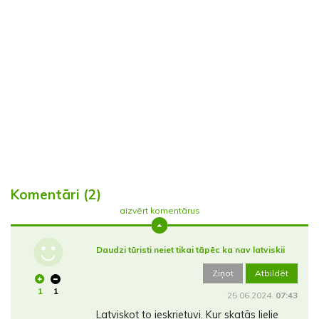
Komentāri (2)
aizvērt komentārus
Daudzi tūristi neiet tikai tāpēc ka nav latviskii
Ziņot
Atbildēt
1
1
25.06.2024.
07:43
Latviskot to ieskrietuvi. Kur skatās lielie