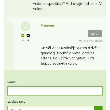
valodas speciālisti? Esi Latvijā tad lieto LV
valodu.
filantrops
Ziņot
1
1
25.06.2024.
07:43
Un vēl viens uzdirsējs kuram dzīvē ir
garlaicīgi. Normāla vieta, garšīgs
ēdiens. Ko vairāk var gribēt. Jūra
turpat, saulrieti skaisti.
Vārds:
Izvēlies seju: