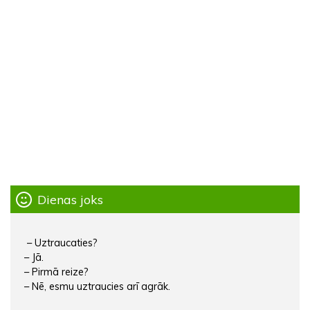
Dienas joks
– Uztraucaties?
– Jā.
– Pirmā reize?
– Nē, esmu uztraucies arī agrāk.