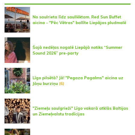
No saulrieta līdz saullēktam. Red Sun Buffet
aicina - "Pēc Vētras" ballīte Liepājas pludmalē
Šajā nedēļas nogalē Liepājā notiks “Summer
Sound 2026” pre-party
Līgo pilsētā? Jā! "Pegaza Pagalms" aicina uz
Jāņu burziņu
(6)
"Ziemeļu saulgrieži" Līgo vakarā atklās Baltijas
un Ziemeļvalstu tradīcijas