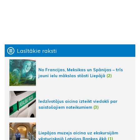
Lasītākie raksti
No Francijas, Meksikas un Spānijas – trīs
jauni ielu mākslas stāsti Liepājā
(2)
Iedzīvotājus aicina izteikt viedokli par
saistošajiem noteikumiem
(3)
Liepājas muzejs aicina uz ekskursijām
vēsturiskajā Latvijas Bankas ēkā
(1)