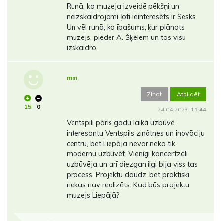
Runā, ka muzeja izveidē pēkšņi un
neizskaidrojami ļoti ieinteresēts ir Sesks.
Un vēl runā, ka īpašums, kur plānots
muzejs, pieder A. Šķēlem un tas visu
izskaidro.
mm
Ziņot
Atbildēt
15
0
24.04.2023.
11:44
Ventspili pāris gadu laikā uzbūvē
interesantu Ventspils zinātnes un inovāciju
centru, bet Liepāja nevar neko tik
modernu uzbūvēt. Vienīgi koncertzāli
uzbūvēja un arī diezgan ilgi bija viss tas
process. Projektu daudz, bet praktiski
nekas nav realizēts. Kad būs projektu
muzejs Liepājā?