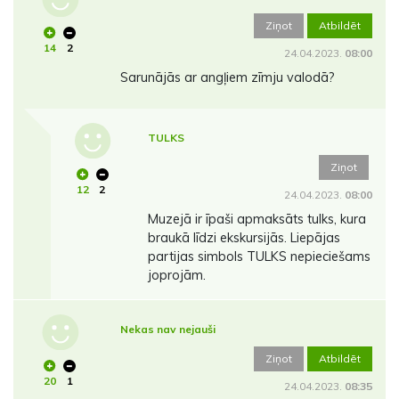
Ziņot
Atbildēt
14
2
24.04.2023.
08:00
Sarunājās ar angļiem zīmju valodā?
TULKS
Ziņot
12
2
24.04.2023.
08:00
Muzejā ir īpaši apmaksāts tulks, kura
braukā līdzi ekskursijās. Liepājas
partijas simbols TULKS nepieciešams
joprojām.
Nekas nav nejauši
Ziņot
Atbildēt
20
1
24.04.2023.
08:35