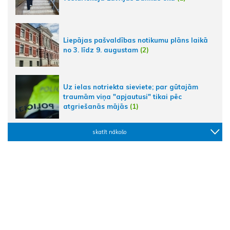
Liepājas pašvaldības notikumu plāns laikā
no 3. līdz 9. augustam
(2)
Uz ielas notriekta sieviete; par gūtajām
traumām viņa "apjautusi" tikai pēc
atgriešanās mājās
(1)
skatīt nākošo