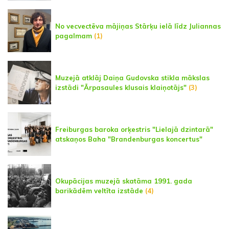
No vecvectēva mājiņas Stārķu ielā līdz Juliannas
pagalmam
(1)
Muzejā atklāj Daiņa Gudovska stikla mākslas
izstādi "Ārpasaules klusais klaiņotājs"
(3)
Freiburgas baroka orķestris "Lielajā dzintarā"
atskaņos Baha "Brandenburgas koncertus"
Okupācijas muzejā skatāma 1991. gada
barikādēm veltīta izstāde
(4)