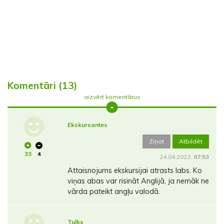
Komentāri (13)
aizvērt komentārus
Ekskursantes
Ziņot
Atbildēt
33
4
24.04.2023.
07:53
Attaisnojums ekskursijai atrasts labs. Ko
viņas abas var risināt Anglijā, ja nemāk ne
vārda pateikt angļu valodā.
Tulks