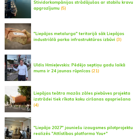
Stividorkompānijas strādājušas ar stabilu kravu
apgrozījumu
(5)
"Liepājas metalurga" teritorijā sāk Liepājas
industriālā parka infrastruktūras izbūvi
(3)
Uldis Hmieļevskis: Pēdējo septiņu gadu laikā
mums ir 24 jaunas rūpnīcas
(21)
Liepājas teātra mazās zāles piebūves projekta
izstrādei tiek rīkota koku ciršanas apspriešana
(4)
"Liepāja 2027" jauniešu izaugsmes pilotprojektu
realizēs "Attīstības platforma You+"