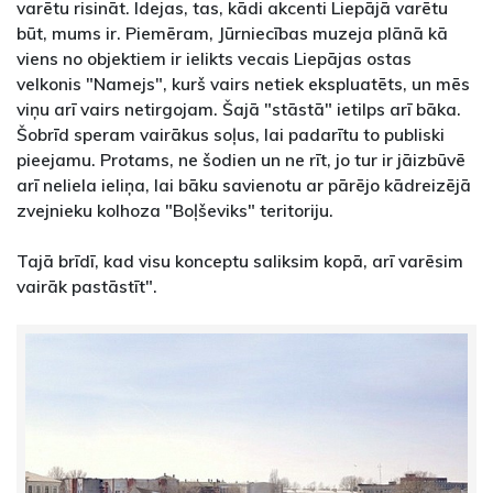
varētu risināt. Idejas, tas, kādi akcenti Liepājā varētu
būt, mums ir. Piemēram, Jūrniecības muzeja plānā kā
viens no objektiem ir ielikts vecais Liepājas ostas
velkonis "Namejs", kurš vairs netiek ekspluatēts, un mēs
viņu arī vairs netirgojam. Šajā "stāstā" ietilps arī bāka.
Šobrīd speram vairākus soļus, lai padarītu to publiski
pieejamu. Protams, ne šodien un ne rīt, jo tur ir jāizbūvē
arī neliela ieliņa, lai bāku savienotu ar pārējo kādreizējā
zvejnieku kolhoza "Boļševiks" teritoriju.
Tajā brīdī, kad visu konceptu saliksim kopā, arī varēsim
vairāk pastāstīt".