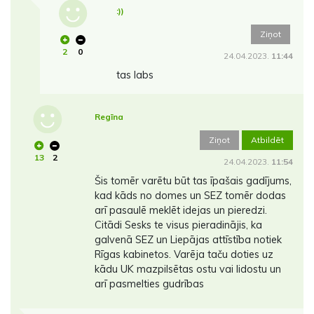
:))
Ziņot
2
0
24.04.2023.
11:44
tas labs
Regīna
Ziņot
Atbildēt
13
2
24.04.2023.
11:54
Šis tomēr varētu būt tas īpašais gadījums,
kad kāds no domes un SEZ tomēr dodas
arī pasaulē meklēt idejas un pieredzi.
Citādi Sesks te visus pieradinājis, ka
galvenā SEZ un Liepājas attīstība notiek
Rīgas kabinetos. Varēja taču doties uz
kādu UK mazpilsētas ostu vai lidostu un
arī pasmelties gudrības