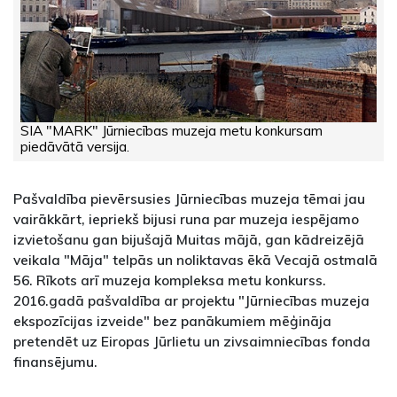
SIA "MARK" Jūrniecības muzeja metu konkursam
piedāvātā versija.
Pašvaldība pievērsusies Jūrniecības muzeja tēmai jau
vairākkārt, iepriekš bijusi runa par muzeja iespējamo
izvietošanu gan bijušajā Muitas mājā, gan kādreizējā
veikala "Māja" telpās un noliktavas ēkā Vecajā ostmalā
56. Rīkots arī muzeja kompleksa metu konkurss.
2016.gadā pašvaldība ar projektu "Jūrniecības muzeja
ekspozīcijas izveide" bez panākumiem mēģināja
pretendēt uz Eiropas Jūrlietu un zivsaimniecības fonda
finansējumu.