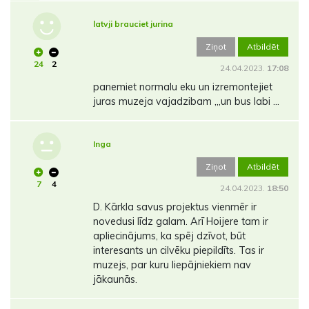
latvji brauciet jurina
Ziņot
Atbildēt
24
2
24.04.2023.
17:08
panemiet normalu eku un izremontejiet
juras muzeja vajadzibam ,,,un bus labi ...
Inga
Ziņot
Atbildēt
7
4
24.04.2023.
18:50
D. Kārkla savus projektus vienmēr ir
novedusi līdz galam. Arī Hoijere tam ir
apliecinājums, ka spēj dzīvot, būt
interesants un cilvēku piepildīts. Tas ir
muzejs, par kuru liepājniekiem nav
jākaunās.