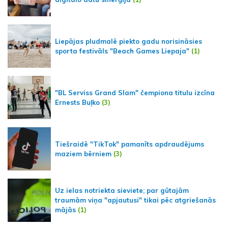
Liepājas pludmalē piekto gadu norisināsies
sporta festivāls "Beach Games Liepaja"
(1)
"BL Serviss Grand Slam" čempiona titulu izcīna
Ernests Buļko
(3)
Tiešraidē "TikTok" pamanīts apdraudējums
maziem bērniem
(3)
Uz ielas notriekta sieviete; par gūtajām
traumām viņa "apjautusi" tikai pēc atgriešanās
mājās
(1)