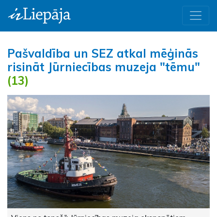
Pašvaldība un SEZ atkal mēģinās
risināt Jūrniecības muzeja "tēmu"
(13)