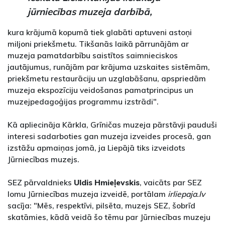
jūrniecības muzeja darbībā,
kura krājumā kopumā tiek glabāti aptuveni astoņi
miljoni priekšmetu. Tikšanās laikā pārrunājām ar
muzeja pamatdarbību saistītos saimnieciskos
jautājumus, runājām par krājuma uzskaites sistēmām,
priekšmetu restaurāciju un uzglabāšanu, apspriedām
muzeja ekspozīciju veidošanas pamatprincipus un
muzejpedagoģijas programmu izstrādi".
Kā apliecināja Kārkla, Grīničas muzeja pārstāvji pauduši
interesi sadarboties gan muzeja izveides procesā, gan
izstāžu apmaiņas jomā, ja Liepājā tiks izveidots
Jūrniecības muzejs.
SEZ pārvaldnieks
Uldis Hmieļevskis
, vaicāts par SEZ
lomu Jūrniecības muzeja izveidē, portālam
irliepaja.lv
sacīja: "Mēs, respektīvi, pilsēta, muzejs SEZ, šobrīd
skatāmies, kādā veidā šo tēmu par Jūrniecības muzeju