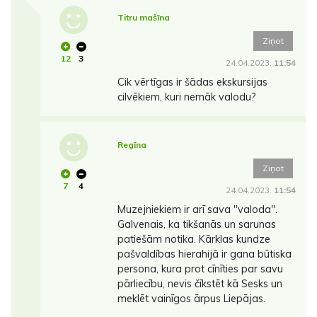
Titru mašīna
Ziņot
12
3
24.04.2023.
11:54
Cik vērtīgas ir šādas ekskursijas
cilvēkiem, kuri nemāk valodu?
Regīna
Ziņot
7
4
24.04.2023.
11:54
Muzejniekiem ir arī sava ''valoda''.
Galvenais, ka tikšanās un sarunas
patiešām notika. Kārklas kundze
pašvaldības hierahijā ir gana būtiska
persona, kura prot cīnīties par savu
pārliecību, nevis čīkstēt kā Sesks un
meklēt vainīgos ārpus Liepājas.