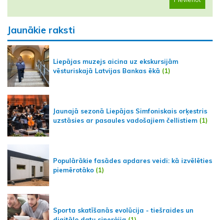
Jaunākie raksti
Liepājas muzejs aicina uz ekskursijām
vēsturiskajā Latvijas Bankas ēkā
(1)
Jaunajā sezonā Liepājas Simfoniskais orķestris
uzstāsies ar pasaules vadošajiem čellistiem
(1)
Populārākie fasādes apdares veidi: kā izvēlēties
piemērotāko
(1)
Sporta skatīšanās evolūcija - tiešraides un
digitālo datu sinerģija
(1)