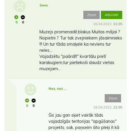
Sens
Ziņot
Atbildēt
5
0
26.04.2023.
22:35
Muzejs promenadē,blakus Muitas mājai ?
Nopietni ? Tur tak zvejniekiem jāsaimnieko
!!! Un tur tāda smaķele ka neviens tur
neies...
Vajadzētu "paārdīt" kvartālu pretī
karakuģiem,tur pietiekoši daudz vietas
muzejam...
Nez, nez ...
Ziņot
0
0
26.04.2023.
22:35
Šis jau gan sķiet vairāk tāds
vajadzīgās teritorijas ''apgūšanas''
projekts, sak, paņseim šito pleķi it kā