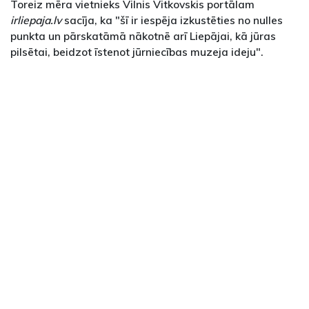
Toreiz mēra vietnieks Vilnis Vitkovskis portālam
irliepaja.lv
sacīja, ka "šī ir iespēja izkustēties no nulles
punkta un pārskatāmā nākotnē arī Liepājai, kā jūras
pilsētai, beidzot īstenot jūrniecības muzeja ideju".