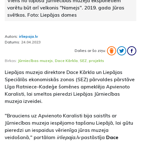
Viens no topošā Jūrniecības muzeja eksponētiem
varētu būt arī velkonis "Namejs". 2019. gada Jūras
svētkos. Foto: Liepājas domes
Autors:
irliepaja.lv
Datums:
24.04.2023
Dalies ar šo ziņu:
Birkas:
Jūrniecības muzejs
,
Dace Kārkla
,
SEZ
,
projekts
Liepājas muzeja direktore Dace Kārkla un Liepājas
Speciālās ekonomiskās zonas (SEZ) pārvaldes pārstāve
Līga Ratniece-Kadeģe šomēnes apmeklēja Apvienoto
Karalisti, lai smeltos pieredzi Liepājas Jūrniecības
muzeja izveidei.
"Brauciens uz Apvienoto Karalisti bija saistīts ar
Jūrniecības muzeja iespējamo tapšanu Liepājā, lai gūtu
pieredzi un iespaidus vērienīga jūras muzeja
veidošanā," portālam
irliepaja.lv
pastāstīja
Dace