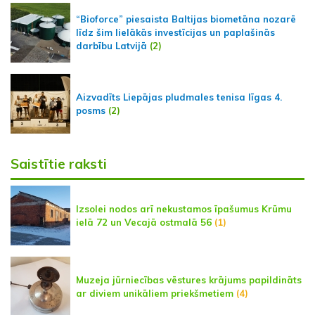
“Bioforce” piesaista Baltijas biometāna nozarē
līdz šim lielākās investīcijas un paplašinās
darbību Latvijā
(2)
Aizvadīts Liepājas pludmales tenisa līgas 4.
posms
(2)
Saistītie raksti
Izsolei nodos arī nekustamos īpašumus Krūmu
ielā 72 un Vecajā ostmalā 56
(1)
Muzeja jūrniecības vēstures krājums papildināts
ar diviem unikāliem priekšmetiem
(4)