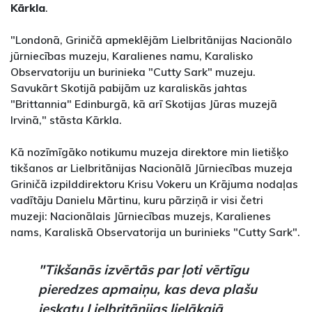
Kārkla
.
"Londonā, Griničā apmeklējām Lielbritānijas Nacionālo
jūrniecības muzeju, Karalienes namu, Karalisko
Observatoriju un burinieka "Cutty Sark" muzeju.
Savukārt Skotijā pabijām uz karaliskās jahtas
"Brittannia" Edinburgā, kā arī Skotijas Jūras muzejā
Irvinā," stāsta Kārkla.
Kā nozīmīgāko notikumu muzeja direktore min lietišķo
tikšanos ar Lielbritānijas Nacionālā Jūrniecības muzeja
Griničā izpilddirektoru Krisu Vokeru un Krājuma nodaļas
vadītāju Danielu Mārtinu, kuru pārziņā ir visi četri
muzeji: Nacionālais Jūrniecības muzejs, Karalienes
nams, Karaliskā Observatorija un burinieks "Cutty Sark".
"Tikšanās izvērtās par ļoti vērtīgu
pieredzes apmaiņu, kas deva plašu
ieskatu Lielbritānijas lielākajā