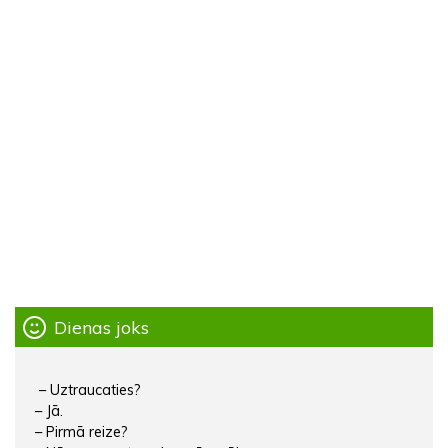
Dienas joks
– Uztraucaties?
– Jā.
– Pirmā reize?