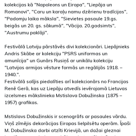
kolekcijas kā "Napoleons un Eiropa", "Liepāja un
Romanovi", "Caru un karaļu namu dzērienu tradīcijas",
"Padomju laika māksla", "Sievietes pasaule 19.gs.
beigās un 20. gs. sākumā", "Vācija. 20.gadsimts",
"Austrumu paklāji".
Festivālā Latviju pārstāvēs divi kolekcionāri. Liepājnieks
Andris Skābe ar kolekciju "PSRS uniformas un
amunīcija" un Gunārs Rusiņš ar unikālu kolekciju
"Latvijas armijas vēsture formās un regālijās 1918. –
1940.".
Festivālā solījis piedalīties arī kolekcionārs no Francijas
Renē Gerā, kas uz Liepāju atvedīs ievērojamā Lietuvas
izcelsmes mākslinieka Mstislava Dobužinska (1875 –
1957) grafikas.
Mstislavs Dobužinskis ir scenogrāfs ar pasaules vārdu.
Viņš zīmējis dekorācijas Eiropas lielpilsētu operām. Īpaši
M. Dobužinska darbi atzīti Krievijā, un dažai gleznai