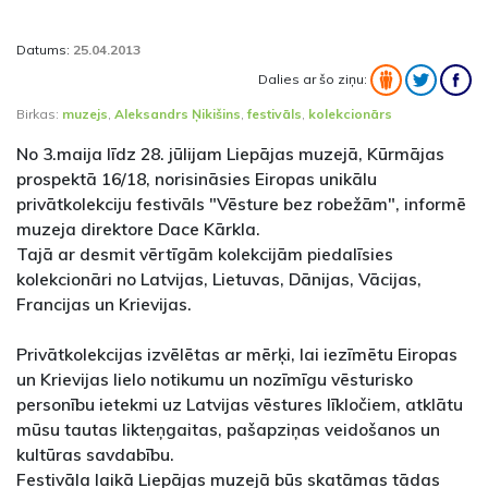
Datums:
25.04.2013
Dalies ar šo ziņu:
Birkas:
muzejs
,
Aleksandrs Ņikišins
,
festivāls
,
kolekcionārs
No 3.maija līdz 28. jūlijam Liepājas muzejā, Kūrmājas
prospektā 16/18, norisināsies Eiropas unikālu
privātkolekciju festivāls "Vēsture bez robežām", informē
muzeja direktore Dace Kārkla.
Tajā ar desmit vērtīgām kolekcijām piedalīsies
kolekcionāri no Latvijas, Lietuvas, Dānijas, Vācijas,
Francijas un Krievijas.
Privātkolekcijas izvēlētas ar mērķi, lai iezīmētu Eiropas
un Krievijas lielo notikumu un nozīmīgu vēsturisko
personību ietekmi uz Latvijas vēstures līkločiem, atklātu
mūsu tautas likteņgaitas, pašapziņas veidošanos un
kultūras savdabību.
Festivāla laikā Liepājas muzejā būs skatāmas tādas