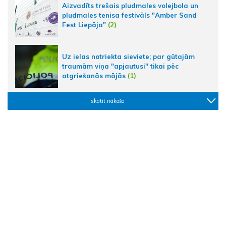
Aizvadīts trešais pludmales volejbola un
pludmales tenisa festivāls "Amber Sand
Fest Liepāja"
(2)
Uz ielas notriekta sieviete; par gūtajām
traumām viņa "apjautusi" tikai pēc
atgriešanās mājās
(1)
skatīt nākošo