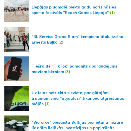
Liepājas pludmalē piekto gadu norisināsies
sporta festivāls "Beach Games Liepaja"
(1)
"BL Serviss Grand Slam" čempiona titulu izcīna
Ernests Buļko
(2)
Tiešraidē "TikTok" pamanīts apdraudējums
maziem bērniem
(3)
Uz ielas notriekta sieviete; par gūtajām
traumām viņa "apjautusi" tikai pēc atgriešanās
mājās
(1)
“Bioforce” piesaista Baltijas biometāna nozarē
līdz šim lielākās investīcijas un paplašinās