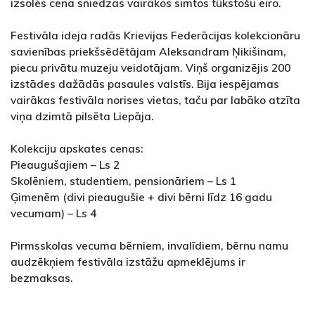
izsolēs cena sniedzas vairākos simtos tūkstošu eiro.
Festivāla ideja radās Krievijas Federācijas kolekcionāru
savienības priekšsēdētājam Aleksandram Ņikišinam,
piecu privātu muzeju veidotājam. Viņš organizējis 200
izstādes dažādās pasaules valstīs. Bija iespējamas
vairākas festivāla norises vietas, taču par labāko atzīta
viņa dzimtā pilsēta Liepāja.
Kolekciju apskates cenas:
Pieaugušajiem – Ls 2
Skolēniem, studentiem, pensionāriem – Ls 1
Ģimenēm (divi pieaugušie + divi bērni līdz 16 gadu
vecumam) – Ls 4
Pirmsskolas vecuma bērniem, invalīdiem, bērnu namu
audzēkņiem festivāla izstāžu apmeklējums ir
bezmaksas.