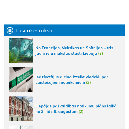
Lasītākie raksti
No Francijas, Meksikas un Spānijas – trīs
jauni ielu mākslas stāsti Liepājā
(2)
Iedzīvotājus aicina izteikt viedokli par
saistošajiem noteikumiem
(3)
Liepājas pašvaldības notikumu plāns laikā
no 3. līdz 9. augustam
(2)