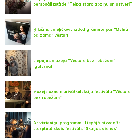
personālizstāde “Telpa starp apziņu un uztveri”
Ņikišins un Sļičkovs izdod grāmatu par "Melnā
balzama" vēsturi
Liepājas muzejā “Vēsture bez robežām”
(galerija)
Muzejs uzņem privātkolekciju festivālu "Vēsture
bez robežām"
Ar vērienīgu programmu Liepājā aizvadīts
starptautiskais festivāls “Skaņas dienas”