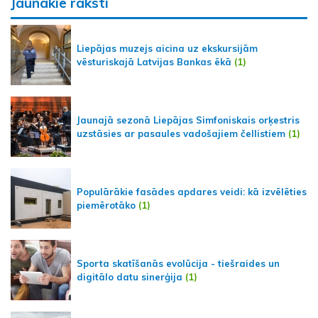
Jaunākie raksti
Liepājas muzejs aicina uz ekskursijām
vēsturiskajā Latvijas Bankas ēkā
(1)
Jaunajā sezonā Liepājas Simfoniskais orķestris
uzstāsies ar pasaules vadošajiem čellistiem
(1)
Populārākie fasādes apdares veidi: kā izvēlēties
piemērotāko
(1)
Sporta skatīšanās evolūcija - tiešraides un
digitālo datu sinerģija
(1)