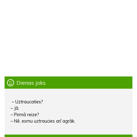
Dienas joks
– Uztraucaties?
– Jā.
– Pirmā reize?
– Nē, esmu uztraucies arī agrāk.