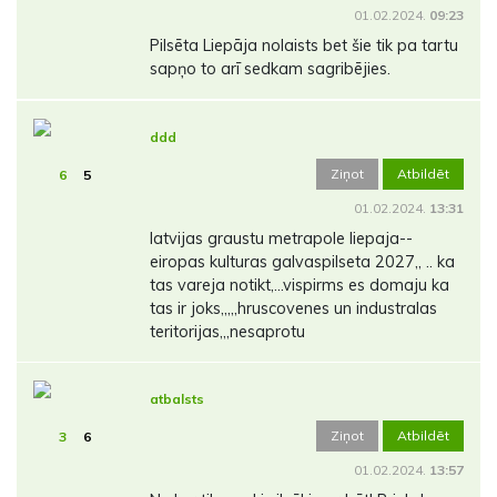
01.02.2024.
09:23
Pilsēta Liepāja nolaists bet šie tik pa tartu
sapņo to arī sedkam sagribējies.
ddd
Ziņot
Atbildēt
6
5
01.02.2024.
13:31
latvijas graustu metrapole liepaja--
eiropas kulturas galvaspilseta 2027,, .. ka
tas vareja notikt,...vispirms es domaju ka
tas ir joks,,,,,hruscovenes un industralas
teritorijas,,,nesaprotu
atbalsts
Ziņot
Atbildēt
3
6
01.02.2024.
13:57