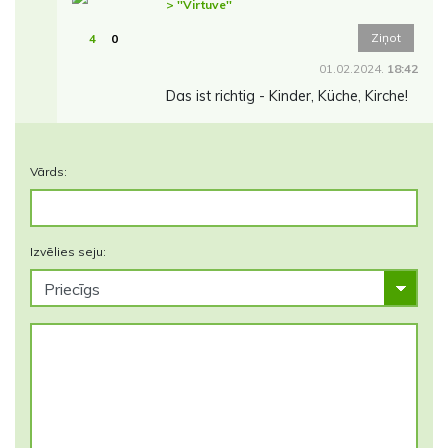
> ''Virtuve''
Ziņot
4
0
01.02.2024.
18:42
Das ist richtig - Kinder, Küche, Kirche!
Vārds:
Izvēlies seju: