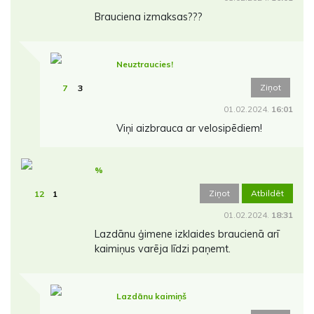
Brauciena izmaksas???
Neuztraucies!
Ziņot
7
3
01.02.2024.
16:01
Viņi aizbrauca ar velosipēdiem!
%
Ziņot
Atbildēt
12
1
01.02.2024.
18:31
Lazdānu ģimene izklaides braucienā arī
kaimiņus varēja līdzi paņemt.
Lazdānu kaimiņš