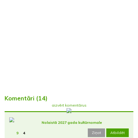
Komentāri (14)
aizvērt komentārus
Nolaistā 2027 gada kultūrnomale
Ziņot
Atbildēt
9
4