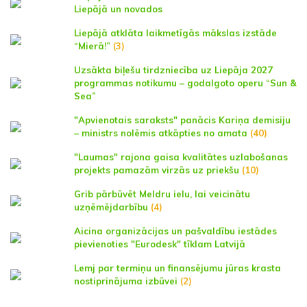
Liepājā un novados
Liepājā atklāta laikmetīgās mākslas izstāde
“Mierā!”
(3)
Uzsākta biļešu tirdzniecība uz Liepāja 2027
programmas notikumu – godalgoto operu “Sun &
Sea”
"Apvienotais saraksts" panācis Kariņa demisiju
– ministrs nolēmis atkāpties no amata
(40)
"Laumas" rajona gaisa kvalitātes uzlabošanas
projekts pamazām virzās uz priekšu
(10)
Grib pārbūvēt Meldru ielu, lai veicinātu
uzņēmējdarbību
(4)
Aicina organizācijas un pašvaldību iestādes
pievienoties "Eurodesk" tīklam Latvijā
Lemj par termiņu un finansējumu jūras krasta
nostiprinājuma izbūvei
(2)