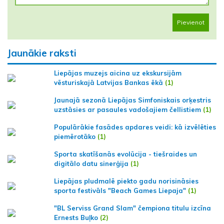
Pievienot
Jaunākie raksti
Liepājas muzejs aicina uz ekskursijām
vēsturiskajā Latvijas Bankas ēkā
(1)
Jaunajā sezonā Liepājas Simfoniskais orķestris
uzstāsies ar pasaules vadošajiem čellistiem
(1)
Populārākie fasādes apdares veidi: kā izvēlēties
piemērotāko
(1)
Sporta skatīšanās evolūcija - tiešraides un
digitālo datu sinerģija
(1)
Liepājas pludmalē piekto gadu norisināsies
sporta festivāls "Beach Games Liepaja"
(1)
"BL Serviss Grand Slam" čempiona titulu izcīna
Ernests Buļko
(2)