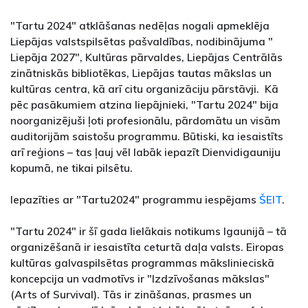
"Tartu 2024" atklāšanas nedēļas nogali apmeklēja
Liepājas valstspilsētas pašvaldības, nodibinājuma "
Liepāja 2027", Kultūras pārvaldes, Liepājas Centrālās
zinātniskās bibliotēkas, Liepājas tautas mākslas un
kultūras centra, kā arī citu organizāciju pārstāvji. Kā
pēc pasākumiem atzina liepājnieki, "Tartu 2024" bija
noorganizējuši ļoti profesionālu, pārdomātu un visām
auditorijām saistošu programmu. Būtiski, ka iesaistīts
arī reģions – tas ļauj vēl labāk iepazīt Dienvidigauniju
kopumā, ne tikai pilsētu.
Iepazīties ar "Tartu2024" programmu iespējams
ŠEIT
.
"Tartu 2024" ir šī gada lielākais notikums Igaunijā – tā
organizēšanā ir iesaistīta ceturtā daļa valsts. Eiropas
kultūras galvaspilsētas programmas mākslinieciskā
koncepcija un vadmotīvs ir "Izdzīvošanas mākslas"
(Arts of Survival). Tās ir zināšanas, prasmes un