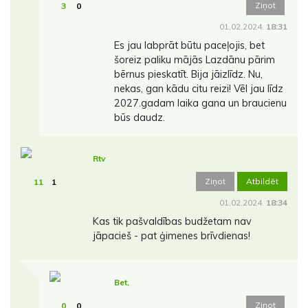
Ziņot
3
0
01.02.2024.
18:31
Es jau labprāt būtu paceļojis, bet
šoreiz paliku mājās Lazdānu pārim
bērnus pieskatīt. Bija jāizlīdz. Nu,
nekas, gan kādu citu reizi! Vēl jau līdz
2027.gadam laika gana un braucienu
būs daudz.
Rtv
Ziņot
Atbildēt
11
1
01.02.2024.
18:34
Kas tik pašvaldības budžetam nav
jāpacieš - pat ģimenes brīvdienas!
Bet,
Ziņot
0
0