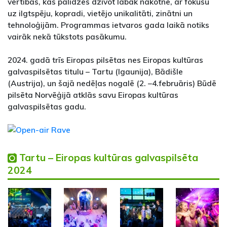
vērtības, kas palīdzēs dzīvot labāk nākotnē, ar fokusu
uz ilgtspēju, kopradi, vietējo unikalitāti, zinātni un
tehnoloģijām. Programmas ietvaros gada laikā notiks
vairāk nekā tūkstots pasākumu.
2024. gadā trīs Eiropas pilsētas nes Eiropas kultūras
galvaspilsētas titulu – Tartu (Igaunija), Bādišle
(Austrija), un šajā nedēļas nogalē (2. –4.februāris) Būdē
pilsēta Norvēģijā atklās savu Eiropas kultūras
galvaspilsētas gadu.
Tartu – Eiropas kultūras galvaspilsēta
2024