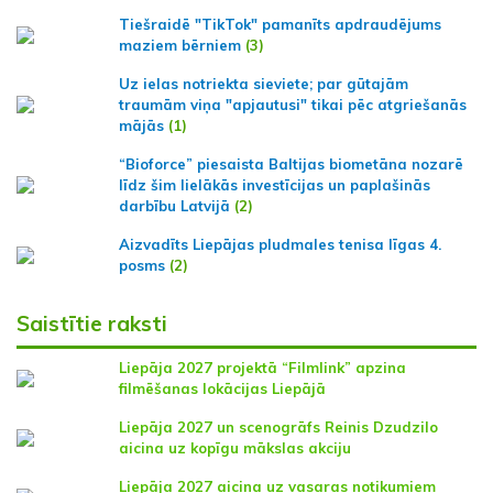
Tiešraidē "TikTok" pamanīts apdraudējums
maziem bērniem
(3)
Uz ielas notriekta sieviete; par gūtajām
traumām viņa "apjautusi" tikai pēc atgriešanās
mājās
(1)
“Bioforce” piesaista Baltijas biometāna nozarē
līdz šim lielākās investīcijas un paplašinās
darbību Latvijā
(2)
Aizvadīts Liepājas pludmales tenisa līgas 4.
posms
(2)
Saistītie raksti
Liepāja 2027 projektā “Filmlink” apzina
filmēšanas lokācijas Liepājā
Liepāja 2027 un scenogrāfs Reinis Dzudzilo
aicina uz kopīgu mākslas akciju
Liepāja 2027 aicina uz vasaras notikumiem