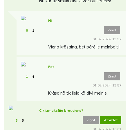
Nu kur tik smuki cilvēki var būt! Prieks!
Hi
Ziņot
0
1
01.02.2024.
13:57
Viena krāsaina, bet pārējie melnbalti!
Fat
Ziņot
1
4
01.02.2024.
13:57
Krāsainā tik liela kā divi melnie.
Cik izmaksāja brauciens?
Ziņot
Atbildēt
6
3
01.02.2024.
16:01