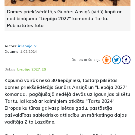
Domes priekšsēdētājs Gunārs Ansiņš (vidū) kopā ar
nodibinājuma "Liepāja 2027" komandu Tartu.
Publicitātes foto
Autors:
irliepaja.lv
Datums:
1.02.2024
Dalies ar šo ziņu:
Birkas:
Liepāja 2027
,
ES
Kopumā vairāk nekā 30 liepājnieki, tostarp pilsētas
domes priekšsēdētājs Gunārs Ansiņš un "Liepāja 2027"
komanda, pagājušajā nedēļā devās uz Igaunijas pilsētu
Tartu, lai kopā ar kaimiņiem atklātu "Tartu 2024"
Eiropas kultūras galvaspilsētas gadu, pastāstīja
pašvaldības sabiedrisko attiecību un mārketinga daļas
vadītāja Zita Lazdāne.