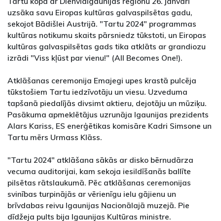
Tartu kopā ar Dienvidigaunijas reģionu 26. janvārī
uzsāka savu Eiropas kultūras galvaspilsētas gadu,
sekojot Bādišlei Austrijā. "Tartu 2024" programmas
kultūras notikumu skaits pārsniedz tūkstoti, un Eiropas
kultūras galvaspilsētas gads tika atklāts ar grandiozu
izrādi "Viss kļūst par vienu!" (All Becomes One!).
Atklāšanas ceremonija Emajegi upes krastā pulcēja
tūkstošiem Tartu iedzīvotāju un viesu. Uzveduma
tapšanā piedalījās divsimt aktieru, dejotāju un mūziķu.
Pasākuma apmeklētājus uzrunāja Igaunijas prezidents
Alars Kariss, ES enerģētikas komisāre Kadri Simsone un
Tartu mērs Urmass Klāss.
"Tartu 2024" atklāšana sākās ar disko bērnudārza
vecuma auditorijai, kam sekoja iesildīšanās ballīte
pilsētas rātslaukumā. Pēc atklāšanas ceremonijas
svinības turpinājās ar vērienīgu ielu gājienu un
brīvdabas reivu Igaunijas Nacionālajā muzejā. Pie
dīdžeja pults bija Igaunijas Kultūras ministre.