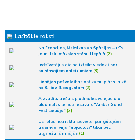
Lasītākie raksti
No Francijas, Meksikas un Spānijas – trīs
jauni ielu mākslas stāsti Liepājā
(2)
Iedzīvotājus aicina izteikt viedokli par
saistošajiem noteikumiem
(3)
Liepājas pašvaldības notikumu plāns laikā
no 3. līdz 9. augustam
(2)
Aizvadīts trešais pludmales volejbola un
pludmales tenisa festivāls "Amber Sand
Fest Liepāja"
(2)
Uz ielas notriekta sieviete; par gūtajām
traumām viņa "apjautusi" tikai pēc
atgriešanās mājās
(1)