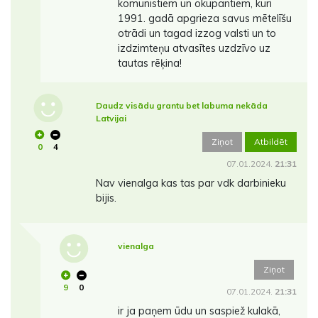
komunistiem un okupantiem, kuri
1991. gadā apgrieza savus mētelīšu
otrādi un tagad izzog valsti un to
izdzimteņu atvasītes uzdzīvo uz
tautas rēķina!
Daudz visādu grantu bet labuma nekāda
Latvijai
Ziņot
Atbildēt
0
4
07.01.2024.
21:31
Nav vienalga kas tas par vdk darbinieku
bijis.
vienalga
Ziņot
9
0
07.01.2024.
21:31
ir ja paņem ūdu un saspiež kulakā,