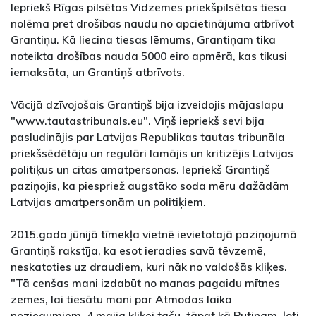
Iepriekš Rīgas pilsētas Vidzemes priekšpilsētas tiesa
nolēma pret drošības naudu no apcietinājuma atbrīvot
Grantiņu. Kā liecina tiesas lēmums, Grantiņam tika
noteikta drošības nauda 5000 eiro apmērā, kas tikusi
iemaksāta, un Grantiņš atbrīvots.
Vācijā dzīvojošais Grantiņš bija izveidojis mājaslapu
"www.tautastribunals.eu". Viņš iepriekš sevi bija
pasludinājis par Latvijas Republikas tautas tribunāla
priekšsēdētāju un regulāri lamājis un kritizējis Latvijas
politiķus un citas amatpersonas. Iepriekš Grantiņš
paziņojis, ka piespriež augstāko soda mēru dažādām
Latvijas amatpersonām un politiķiem.
2015.gada jūnijā tīmekļa vietnē ievietotajā paziņojumā
Grantiņš rakstīja, ka esot ieradies savā tēvzemē,
neskatoties uz draudiem, kuri nāk no valdošās kliķes.
"Tā cenšas mani izdabūt no manas pagaidu mītnes
zemes, lai tiesātu mani par Atmodas laika
noziegumiem. 4.maija kliķei taču, tāpat kā Putinam, ļoti