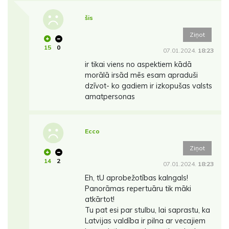
šis
Ziņot
15
0
07.01.2024.
18:23
ir tikai viens no aspektiem kādā
morālā irsād mēs esam apraduši
dzīvot- ko gadiem ir izkopušas valsts
amatpersonas
Ecco
Ziņot
14
2
07.01.2024.
18:23
Eh, tU aprobežotības kalngals!
Panorāmas repertuāru tik māki
atkārtot!
Tu pat esi par stulbu, lai saprastu, ka
Latvijas valdība ir pilna ar vecajiem