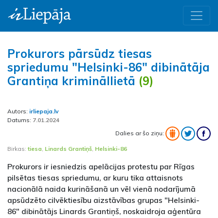
Prokurors pārsūdz tiesas
spriedumu "Helsinki-86" dibinātāja
Grantiņa krimināllietā
(9)
Autors:
irliepaja.lv
Datums:
7.01.2024
Dalies ar šo ziņu:
Birkas:
tiesa
,
Linards Grantiņš
,
Helsinki-86
Prokurors ir iesniedzis apelācijas protestu par Rīgas
pilsētas tiesas spriedumu, ar kuru tika attaisnots
nacionālā naida kurināšanā un vēl vienā nodarījumā
apsūdzēto cilvēktiesību aizstāvības grupas "Helsinki-
86" dibinātājs Linards Grantiņš, noskaidroja aģentūra