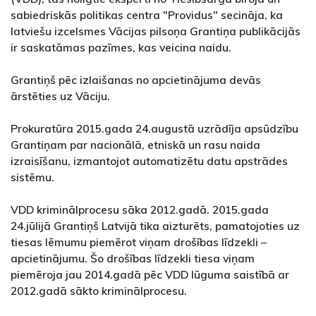
sabiedriskās politikas centra "Providus" secināja, ka
latviešu izcelsmes Vācijas pilsoņa Grantiņa publikācijās
ir saskatāmas pazīmes, kas veicina naidu.
Grantiņš pēc izlaišanas no apcietinājuma devās
ārstēties uz Vāciju.
Prokuratūra 2015.gada 24.augustā uzrādīja apsūdzību
Grantiņam par nacionālā, etniskā un rasu naida
izraisīšanu, izmantojot automatizētu datu apstrādes
sistēmu.
VDD kriminālprocesu sāka 2012.gadā. 2015.gada
24.jūlijā Grantiņš Latvijā tika aizturēts, pamatojoties uz
tiesas lēmumu piemērot viņam drošības līdzekli –
apcietinājumu. Šo drošības līdzekli tiesa viņam
piemēroja jau 2014.gadā pēc VDD lūguma saistībā ar
2012.gadā sākto kriminālprocesu.