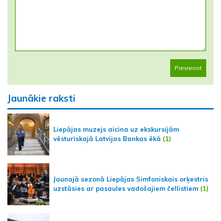
Pievienot
Jaunākie raksti
Liepājas muzejs aicina uz ekskursijām
vēsturiskajā Latvijas Bankas ēkā
(1)
Jaunajā sezonā Liepājas Simfoniskais orķestris
uzstāsies ar pasaules vadošajiem čellistiem
(1)