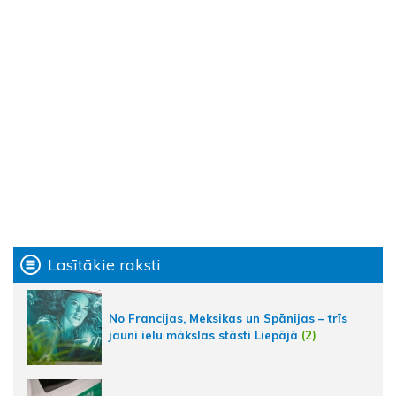
Lasītākie raksti
No Francijas, Meksikas un Spānijas – trīs
jauni ielu mākslas stāsti Liepājā
(2)