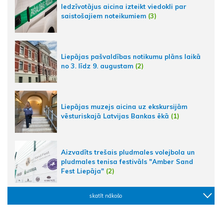
Iedzīvotājus aicina izteikt viedokli par
saistošajiem noteikumiem
(3)
Liepājas pašvaldības notikumu plāns laikā
no 3. līdz 9. augustam
(2)
Liepājas muzejs aicina uz ekskursijām
vēsturiskajā Latvijas Bankas ēkā
(1)
Aizvadīts trešais pludmales volejbola un
pludmales tenisa festivāls "Amber Sand
Fest Liepāja"
(2)
skatīt nākošo