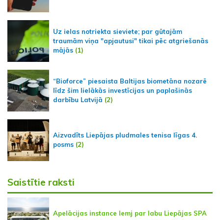
Uz ielas notriekta sieviete; par gūtajām
traumām viņa "apjautusi" tikai pēc atgriešanās
mājās
(1)
“Bioforce” piesaista Baltijas biometāna nozarē
līdz šim lielākās investīcijas un paplašinās
darbību Latvijā
(2)
Aizvadīts Liepājas pludmales tenisa līgas 4.
posms
(2)
Saistītie raksti
Apelācijas instance lemj par labu Liepājas SPA