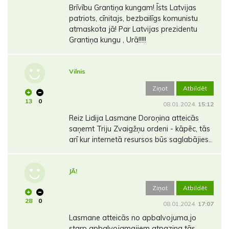
Brīvību Grantiņa kungam! Īsts Latvijas
patriots, cīnitajs, bezbailīgs komunistu
atmaskota jā! Par Latvijas prezidentu
Grantiņa kungu , Urā!!!!!
Vilnis
Ziņot
Atbildēt
13
0
08.01.2024.
15:12
Reiz Lidija Lasmane Doroņina atteicās
saņemt Triju Zvaigžņu ordeni - kāpēc, tās
arī kur internetā resursos būs saglabājies..
JĀ!
Ziņot
Atbildēt
28
0
08.01.2024.
17:07
Lasmane atteicās no apbalvojuma,jo
starp apbalvojamajiem atpazina tās