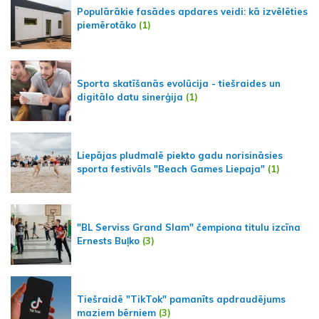
Populārākie fasādes apdares veidi: kā izvēlēties
piemērotāko
(1)
Sporta skatīšanās evolūcija - tiešraides un
digitālo datu sinerģija
(1)
Liepājas pludmalē piekto gadu norisināsies
sporta festivāls "Beach Games Liepaja"
(1)
"BL Serviss Grand Slam" čempiona titulu izcīna
Ernests Buļko
(3)
Tiešraidē "TikTok" pamanīts apdraudējums
maziem bērniem
(3)