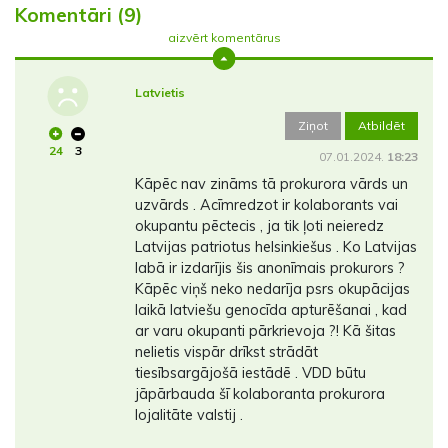
Komentāri (9)
aizvērt komentārus
Latvietis
Ziņot
Atbildēt
24
3
07.01.2024.
18:23
Kāpēc nav zināms tā prokurora vārds un
uzvārds . Acīmredzot ir kolaborants vai
okupantu pēctecis , ja tik ļoti neieredz
Latvijas patriotus helsinkiešus . Ko Latvijas
labā ir izdarījis šis anonīmais prokurors ?
Kāpēc viņš neko nedarīja psrs okupācijas
laikā latviešu genocīda apturēšanai , kad
ar varu okupanti pārkrievoja ?! Kā šitas
nelietis vispār drīkst strādāt
tiesībsargājošā iestādē . VDD būtu
jāpārbauda šī kolaboranta prokurora
lojalitāte valstij .