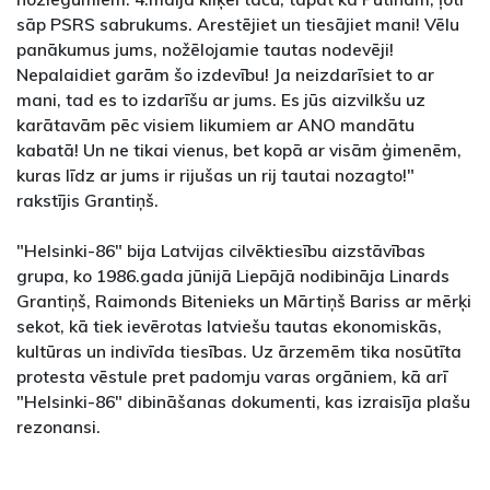
sāp PSRS sabrukums. Arestējiet un tiesājiet mani! Vēlu
panākumus jums, nožēlojamie tautas nodevēji!
Nepalaidiet garām šo izdevību! Ja neizdarīsiet to ar
mani, tad es to izdarīšu ar jums. Es jūs aizvilkšu uz
karātavām pēc visiem likumiem ar ANO mandātu
kabatā! Un ne tikai vienus, bet kopā ar visām ģimenēm,
kuras līdz ar jums ir rijušas un rij tautai nozagto!"
rakstījis Grantiņš.
"Helsinki-86" bija Latvijas cilvēktiesību aizstāvības
grupa, ko 1986.gada jūnijā Liepājā nodibināja Linards
Grantiņš, Raimonds Bitenieks un Mārtiņš Bariss ar mērķi
sekot, kā tiek ievērotas latviešu tautas ekonomiskās,
kultūras un indivīda tiesības. Uz ārzemēm tika nosūtīta
protesta vēstule pret padomju varas orgāniem, kā arī
"Helsinki-86" dibināšanas dokumenti, kas izraisīja plašu
rezonansi.