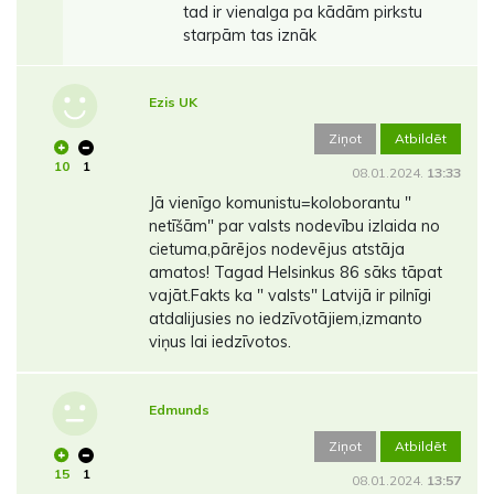
tad ir vienalga pa kādām pirkstu
starpām tas iznāk
Ezis UK
Ziņot
Atbildēt
10
1
08.01.2024.
13:33
Jā vienīgo komunistu=koloborantu "
netīšām" par valsts nodevību izlaida no
cietuma,pārējos nodevējus atstāja
amatos! Tagad Helsinkus 86 sāks tāpat
vajāt.Fakts ka " valsts" Latvijā ir pilnīgi
atdalijusies no iedzīvotājiem,izmanto
viņus lai iedzīvotos.
Edmunds
Ziņot
Atbildēt
15
1
08.01.2024.
13:57