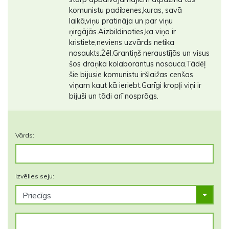
komunistu padibenes,kuras, savā
laikā,viņu pratināja un par viņu
ņirgājās.Aizbildinoties,ka viņa ir
kristiete,neviens uzvārds netika
nosaukts.Žēl.Grantiņš neraustījās un visus
šos draņka kolaborantus nosauca.Tādēļ
šie bijusie komunistu iršlaižas cenšas
viņam kaut kā ieriebt.Garīgi kropļi viņi ir
bijuši un tādi arī nosprāgs.
Vārds:
Izvēlies seju: