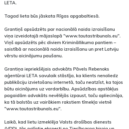
LETA.
Tagad lieta būs jāskata Rīgas apgabaltiesā.
Grantiņš apsūdzēts par nacionālā naida izraisīšanu
viņa izveidotajā mājaslapā "www.tautastribunals.eu".
Viņš apsūdzēts pēc diviem Krimināllikuma pantiem –
saistībā ar nacionālā naida izraisīšanu un pret Latviju
vērstu aicinājumu paušanu.
Grantiņa iepriekšējais advokāts Pāvels Rebenoks
aģentūrai LETA savulaik stāstīja, ka klients nenoliedz
publikāciju izvietošanu internetā, taču neatzīst, ka tajos
būtu aicinājums uz vardarbību. Apsūdzības apstākļus
pagaidām advokāts nevēlējās izpaust, taču apliecināja,
ka tā balstās uz vairākiem rakstiem tīmekļa vietnē
"www.tautastribunals.eu".
Laikā, kad lietu izmeklēja Valsts drošības dienests
(VDD), tās nolīgtie eksperti no Tiesībsarga biroja un