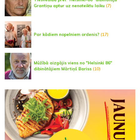
Grantiņu aptur uz nenoteiktu laiku
(7)
Par kādiem nopelniem ordenis?
(17)
Mūžībā aizgājis viens no "Helsinki 86"
dibinātājiem Mārtiņš Bariss
(10)