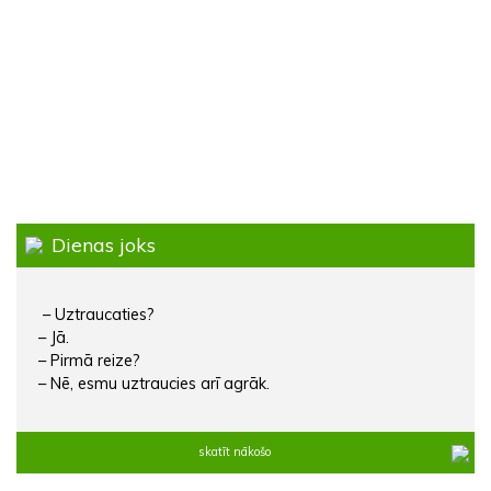
Dienas joks
– Uztraucaties?
– Jā.
– Pirmā reize?
– Nē, esmu uztraucies arī agrāk.
skatīt nākošo