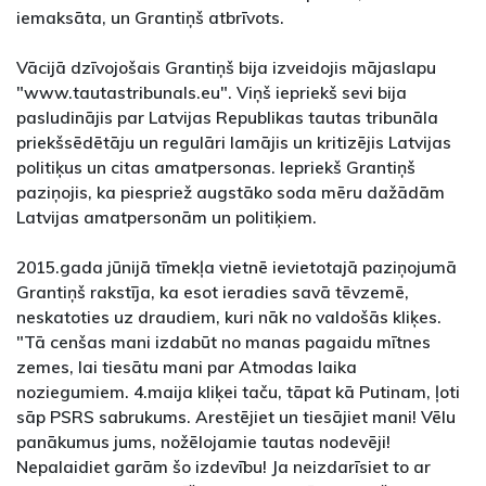
iemaksāta, un Grantiņš atbrīvots.
Vācijā dzīvojošais Grantiņš bija izveidojis mājaslapu
"www.tautastribunals.eu". Viņš iepriekš sevi bija
pasludinājis par Latvijas Republikas tautas tribunāla
priekšsēdētāju un regulāri lamājis un kritizējis Latvijas
politiķus un citas amatpersonas. Iepriekš Grantiņš
paziņojis, ka piespriež augstāko soda mēru dažādām
Latvijas amatpersonām un politiķiem.
2015.gada jūnijā tīmekļa vietnē ievietotajā paziņojumā
Grantiņš rakstīja, ka esot ieradies savā tēvzemē,
neskatoties uz draudiem, kuri nāk no valdošās kliķes.
"Tā cenšas mani izdabūt no manas pagaidu mītnes
zemes, lai tiesātu mani par Atmodas laika
noziegumiem. 4.maija kliķei taču, tāpat kā Putinam, ļoti
sāp PSRS sabrukums. Arestējiet un tiesājiet mani! Vēlu
panākumus jums, nožēlojamie tautas nodevēji!
Nepalaidiet garām šo izdevību! Ja neizdarīsiet to ar