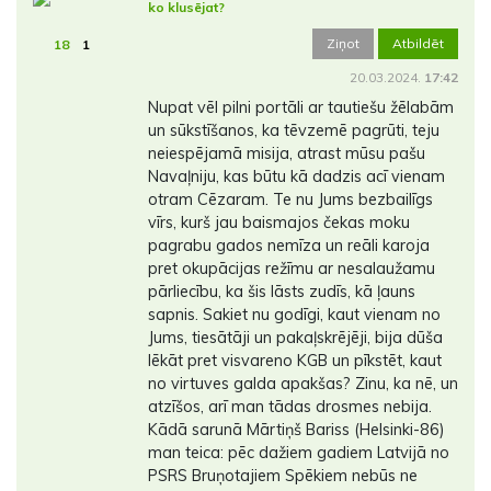
ko klusējat?
Ziņot
Atbildēt
18
1
20.03.2024.
17:42
Nupat vēl pilni portāli ar tautiešu žēlabām
un sūkstīšanos, ka tēvzemē pagrūti, teju
neiespējamā misija, atrast mūsu pašu
Navaļniju, kas būtu kā dadzis acī vienam
otram Cēzaram. Te nu Jums bezbailīgs
vīrs, kurš jau baismajos čekas moku
pagrabu gados nemīza un reāli karoja
pret okupācijas režīmu ar nesalaužamu
pārliecību, ka šis lāsts zudīs, kā ļauns
sapnis. Sakiet nu godīgi, kaut vienam no
Jums, tiesātāji un pakaļskrējēji, bija dūša
lēkāt pret visvareno KGB un pīkstēt, kaut
no virtuves galda apakšas? Zinu, ka nē, un
atzīšos, arī man tādas drosmes nebija.
Kādā sarunā Mārtiņš Bariss (Helsinki-86)
man teica: pēc dažiem gadiem Latvijā no
PSRS Bruņotajiem Spēkiem nebūs ne