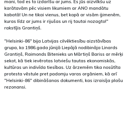
mani, tad es to izdarīšu ar jums. Es jūs aizvilkšu uz
karātavām pēc visiem likumiem ar ANO mandātu
kabatā! Un ne tikai vienus, bet kopā ar visām ģimenēm,
kuras līdz ar jums ir rijušas un rij tautai nozagto!"
rakstījis Grantiņš.
"Helsinki-86" bija Latvijas cilvēktiesību aizstāvības
grupa, ko 1986.gada jūnijā Liepājā nodibināja Linards
Grantiņš, Raimonds Bitenieks un Mārtiņš Bariss ar mērķi
sekot, kā tiek ievērotas latviešu tautas ekonomiskās,
kultūras un indivīda tiesības. Uz ārzemēm tika nosūtīta
protesta vēstule pret padomju varas orgāniem, kā arī
"Helsinki-86" dibināšanas dokumenti, kas izraisīja plašu
rezonansi.