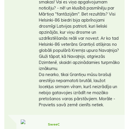
smakas! Vai es viņa apgalvojumam
noticēju? - nē! un klusībā pasmīnēju par
Mārtiņa "fantāzijām". Bet rezultāts? Visi
Helsinki-86 biedri bija apbrīnojami
drosmīgi Latvijas patrioti, kuri lieliski
apzinājās, kur viņu drosme un
uzdrīkstēšanās reāli var novest. Ar ko tad
Helsinki-86 veterāns Grantiņš atšķiras no
globāli populārā Kremļa upura Navaļnija?
Gluži tāpat, kā Navaļnijs, atgriezās
Dzimtenē, skaidri apzinādamies turpmāko
iznākumu.
Da nearko, tikai Grantiņu mūsu brašuļi
arestēja nepamatoti brutāli, laužot
locekļus sirmam vīram, kurš neizrādīja un
nebija gatavojies izrādīt ne mazāko
pretošanos varas pārstāvjiem. Morāle -
Pravietis savā zemē cienīts netiek.
SweeC