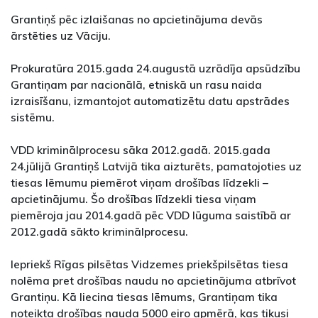
Grantiņš pēc izlaišanas no apcietinājuma devās
ārstēties uz Vāciju.
Prokuratūra 2015.gada 24.augustā uzrādīja apsūdzību
Grantiņam par nacionālā, etniskā un rasu naida
izraisīšanu, izmantojot automatizētu datu apstrādes
sistēmu.
VDD kriminālprocesu sāka 2012.gadā. 2015.gada
24.jūlijā Grantiņš Latvijā tika aizturēts, pamatojoties uz
tiesas lēmumu piemērot viņam drošības līdzekli –
apcietinājumu. Šo drošības līdzekli tiesa viņam
piemēroja jau 2014.gadā pēc VDD lūguma saistībā ar
2012.gadā sākto kriminālprocesu.
Iepriekš Rīgas pilsētas Vidzemes priekšpilsētas tiesa
nolēma pret drošības naudu no apcietinājuma atbrīvot
Grantiņu. Kā liecina tiesas lēmums, Grantiņam tika
noteikta drošības nauda 5000 eiro apmērā, kas tikusi