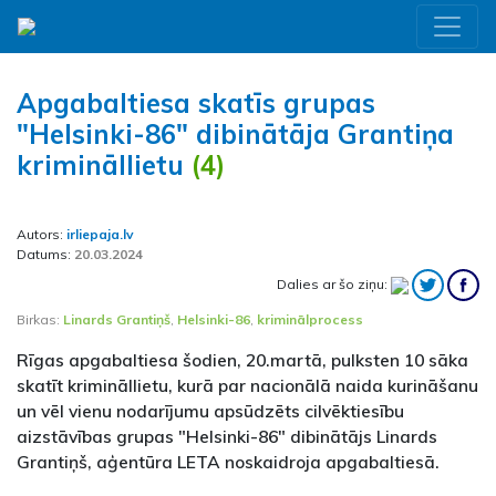
Apgabaltiesa skatīs grupas
"Helsinki-86" dibinātāja Grantiņa
krimināllietu
(4)
Autors:
irliepaja.lv
Datums:
20.03.2024
Dalies ar šo ziņu:
Birkas:
Linards Grantiņš
,
Helsinki-86
,
kriminālprocess
Rīgas apgabaltiesa šodien, 20.martā, pulksten 10 sāka
skatīt krimināllietu, kurā par nacionālā naida kurināšanu
un vēl vienu nodarījumu apsūdzēts cilvēktiesību
aizstāvības grupas "Helsinki-86" dibinātājs Linards
Grantiņš, aģentūra LETA noskaidroja apgabaltiesā.