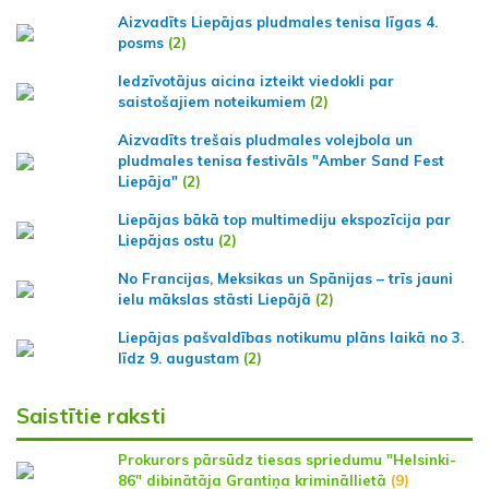
Aizvadīts Liepājas pludmales tenisa līgas 4.
posms
(2)
Iedzīvotājus aicina izteikt viedokli par
saistošajiem noteikumiem
(2)
Aizvadīts trešais pludmales volejbola un
pludmales tenisa festivāls "Amber Sand Fest
Liepāja"
(2)
Liepājas bākā top multimediju ekspozīcija par
Liepājas ostu
(2)
No Francijas, Meksikas un Spānijas – trīs jauni
ielu mākslas stāsti Liepājā
(2)
Liepājas pašvaldības notikumu plāns laikā no 3.
līdz 9. augustam
(2)
Saistītie raksti
Prokurors pārsūdz tiesas spriedumu "Helsinki-
86" dibinātāja Grantiņa krimināllietā
(9)