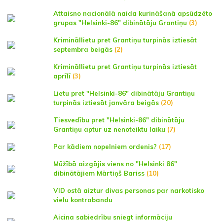
Attaisno nacionālā naida kurināšanā apsūdzēto
grupas "Helsinki-86" dibinātāju Grantiņu
(3)
Krimināllietu pret Grantiņu turpinās iztiesāt
septembra beigās
(2)
Krimināllietu pret Grantiņu turpinās iztiesāt
aprīlī
(3)
Lietu pret "Helsinki-86" dibinātāju Grantiņu
turpinās iztiesāt janvāra beigās
(20)
Tiesvedību pret "Helsinki-86" dibinātāju
Grantiņu aptur uz nenoteiktu laiku
(7)
Par kādiem nopelniem ordenis?
(17)
Mūžībā aizgājis viens no "Helsinki 86"
dibinātājiem Mārtiņš Bariss
(10)
VID ostā aiztur divas personas par narkotisko
vielu kontrabandu
Aicina sabiedrību sniegt informāciju