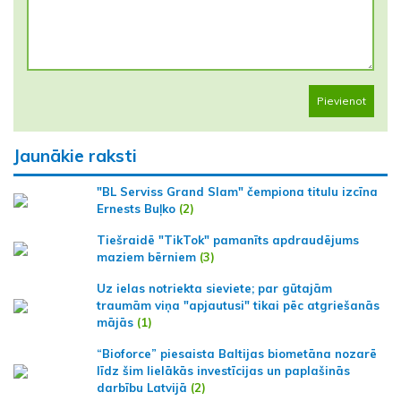
Pievienot
Jaunākie raksti
"BL Serviss Grand Slam" čempiona titulu izcīna
Ernests Buļko
(2)
Tiešraidē "TikTok" pamanīts apdraudējums
maziem bērniem
(3)
Uz ielas notriekta sieviete; par gūtajām
traumām viņa "apjautusi" tikai pēc atgriešanās
mājās
(1)
“Bioforce” piesaista Baltijas biometāna nozarē
līdz šim lielākās investīcijas un paplašinās
darbību Latvijā
(2)