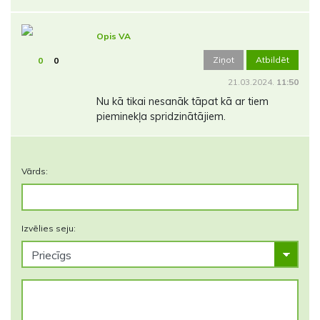
Opis VA
Ziņot
Atbildēt
0
0
21.03.2024.
11:50
Nu kā tikai nesanāk tāpat kā ar tiem
pieminekļa spridzinātājiem.
Vārds:
Izvēlies seju: