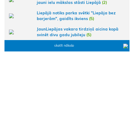
jauni ielu mākslas stāsti Liepājā
(2)
Liepājā notiks parka svētki "Liepāja bez
barjerām", gaidīts ikviens
(5)
JaunLiepājas vakara tirdziņš aicina kopā
svinēt divu gadu jubileju
(5)
skatīt nākošo