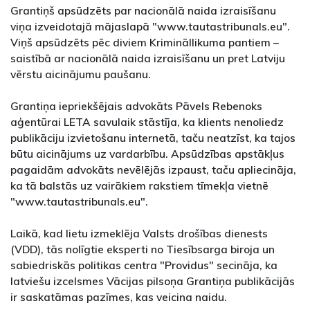
Grantiņš apsūdzēts par nacionālā naida izraisīšanu
viņa izveidotajā mājaslapā "www.tautastribunals.eu".
Viņš apsūdzēts pēc diviem Krimināllikuma pantiem –
saistībā ar nacionālā naida izraisīšanu un pret Latviju
vērstu aicinājumu paušanu.
Grantiņa iepriekšējais advokāts Pāvels Rebenoks
aģentūrai LETA savulaik stāstīja, ka klients nenoliedz
publikāciju izvietošanu internetā, taču neatzīst, ka tajos
būtu aicinājums uz vardarbību. Apsūdzības apstākļus
pagaidām advokāts nevēlējās izpaust, taču apliecināja,
ka tā balstās uz vairākiem rakstiem tīmekļa vietnē
"www.tautastribunals.eu".
Laikā, kad lietu izmeklēja Valsts drošības dienests
(VDD), tās nolīgtie eksperti no Tiesībsarga biroja un
sabiedriskās politikas centra "Providus" secināja, ka
latviešu izcelsmes Vācijas pilsoņa Grantiņa publikācijās
ir saskatāmas pazīmes, kas veicina naidu.