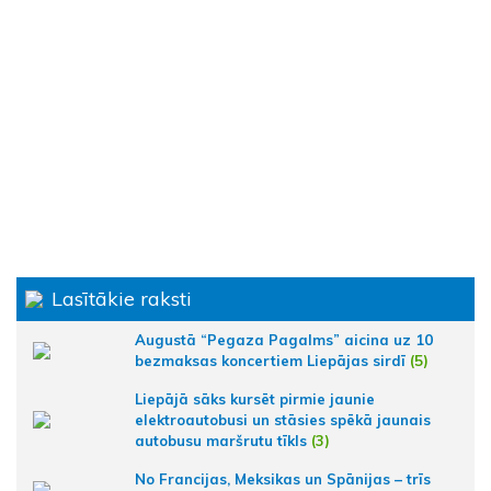
Lasītākie raksti
Augustā “Pegaza Pagalms” aicina uz 10
bezmaksas koncertiem Liepājas sirdī
(5)
Liepājā sāks kursēt pirmie jaunie
elektroautobusi un stāsies spēkā jaunais
autobusu maršrutu tīkls
(3)
No Francijas, Meksikas un Spānijas – trīs