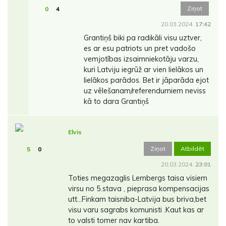
Ziņot
0
4
20.03.2024.
17:42
Grantiņš biki pa radikāli visu uztver,
es ar esu patriots un pret vadošo
vemjotības izsaimniekotāju varzu,
kuri Latviju iegrūž ar vien lielākos un
lielākos parādos. Bet ir jāparāda ejot
uz vēlešanam/referendumiem neviss
kā to dara Grantiņš
Elvis
Ziņot
Atbildēt
5
0
20.03.2024.
23:01
Toties megazaglis Lembergs taisa visiem
virsu no 5.stava , pieprasa kompensacijas
utt...Finkam taisniba-Latvija bus briva,bet
visu varu sagrabs komunisti .Kaut kas ar
to valsti tomer nav kartiba.