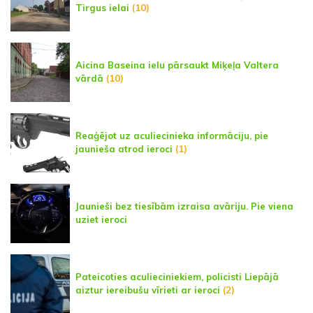
Tirgus ielai
(10)
Aicina Baseina ielu pārsaukt Miķeļa Valtera
vārdā
(10)
Reaģējot uz aculiecinieka informāciju, pie
jaunieša atrod ieroci
(1)
Jaunieši bez tiesībām izraisa avāriju. Pie viena
uziet ieroci
Pateicoties aculieciniekiem, policisti Liepājā
aiztur iereibušu vīrieti ar ieroci
(2)