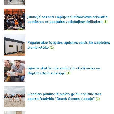
Jaunajā sezonā Liepājas Simfoniskais orķestris
uzstāsies ar pasaules vadošajiem čellistiem
(1)
Populārākie fasādes apdares veidi: kā izvēlēties
piemērotāko
(1)
Sporta skatīšanās evolūcija - tiešraides un
digitālo datu sinerģija
(1)
Liepājas pludmalē piekto gadu norisināsies
sporta festivāls "Beach Games Liepaja"
(1)