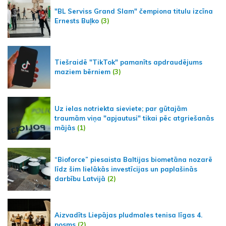
"BL Serviss Grand Slam" čempiona titulu izcīna
Ernests Buļko
(3)
Tiešraidē "TikTok" pamanīts apdraudējums
maziem bērniem
(3)
Uz ielas notriekta sieviete; par gūtajām
traumām viņa "apjautusi" tikai pēc atgriešanās
mājās
(1)
“Bioforce” piesaista Baltijas biometāna nozarē
līdz šim lielākās investīcijas un paplašinās
darbību Latvijā
(2)
Aizvadīts Liepājas pludmales tenisa līgas 4.
posms
(2)