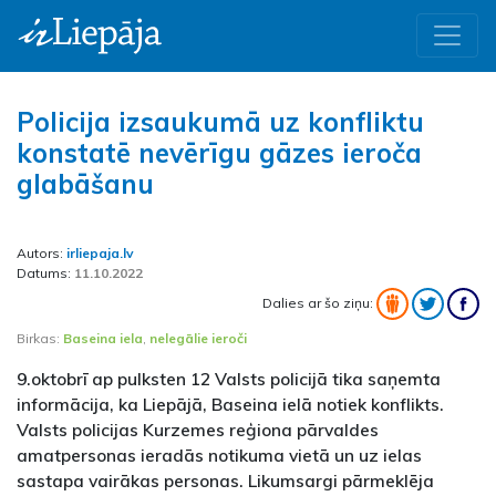
Policija izsaukumā uz konfliktu
konstatē nevērīgu gāzes ieroča
glabāšanu
Autors:
irliepaja.lv
Datums:
11.10.2022
Dalies ar šo ziņu:
Birkas:
Baseina iela
,
nelegālie ieroči
9.oktobrī ap pulksten 12 Valsts policijā tika saņemta
informācija, ka Liepājā, Baseina ielā notiek konflikts.
Valsts policijas Kurzemes reģiona pārvaldes
amatpersonas ieradās notikuma vietā un uz ielas
sastapa vairākas personas. Likumsargi pārmeklēja