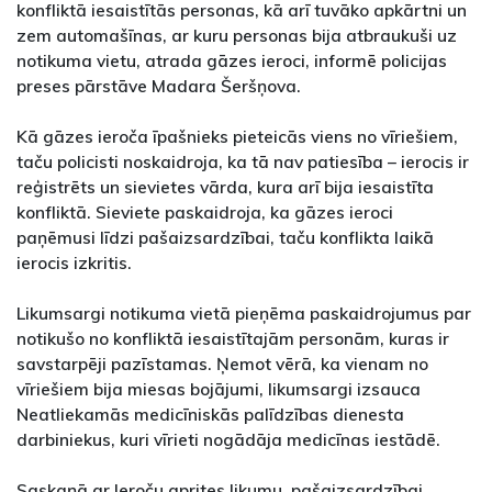
konfliktā iesaistītās personas, kā arī tuvāko apkārtni un
zem automašīnas, ar kuru personas bija atbraukuši uz
notikuma vietu, atrada gāzes ieroci, informē policijas
preses pārstāve Madara Šeršņova.
Kā gāzes ieroča īpašnieks pieteicās viens no vīriešiem,
taču policisti noskaidroja, ka tā nav patiesība – ierocis ir
reģistrēts un sievietes vārda, kura arī bija iesaistīta
konfliktā. Sieviete paskaidroja, ka gāzes ieroci
paņēmusi līdzi pašaizsardzībai, taču konflikta laikā
ierocis izkritis.
Likumsargi notikuma vietā pieņēma paskaidrojumus par
notikušo no konfliktā iesaistītajām personām, kuras ir
savstarpēji pazīstamas. Ņemot vērā, ka vienam no
vīriešiem bija miesas bojājumi, likumsargi izsauca
Neatliekamās medicīniskās palīdzības dienesta
darbiniekus, kuri vīrieti nogādāja medicīnas iestādē.
Saskaņā ar Ieroču aprites likumu, pašaizsardzībai