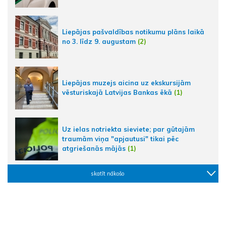
Liepājas pašvaldības notikumu plāns laikā
no 3. līdz 9. augustam
(2)
Liepājas muzejs aicina uz ekskursijām
vēsturiskajā Latvijas Bankas ēkā
(1)
Uz ielas notriekta sieviete; par gūtajām
traumām viņa "apjautusi" tikai pēc
atgriešanās mājās
(1)
skatīt nākošo