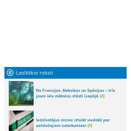
Lasītākie raksti
No Francijas, Meksikas un Spānijas – trīs
jauni ielu mākslas stāsti Liepājā
(2)
Iedzīvotājus aicina izteikt viedokli par
saistošajiem noteikumiem
(3)