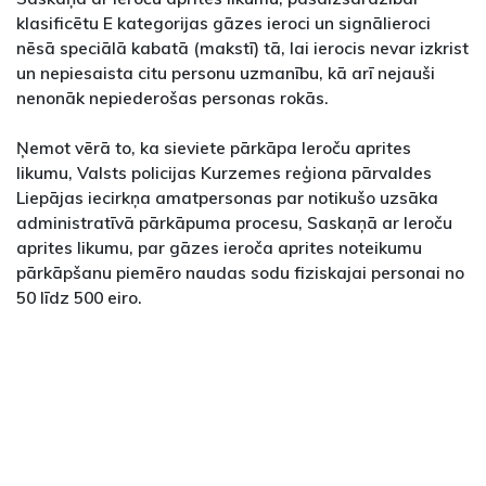
klasificētu E kategorijas gāzes ieroci un signālieroci
nēsā speciālā kabatā (makstī) tā, lai ierocis nevar izkrist
un nepiesaista citu personu uzmanību, kā arī nejauši
nenonāk nepiederošas personas rokās.
Ņemot vērā to, ka sieviete pārkāpa Ieroču aprites
likumu, Valsts policijas Kurzemes reģiona pārvaldes
Liepājas iecirkņa amatpersonas par notikušo uzsāka
administratīvā pārkāpuma procesu, Saskaņā ar Ieroču
aprites likumu, par gāzes ieroča aprites noteikumu
pārkāpšanu piemēro naudas sodu fiziskajai personai no
50 līdz 500 eiro.