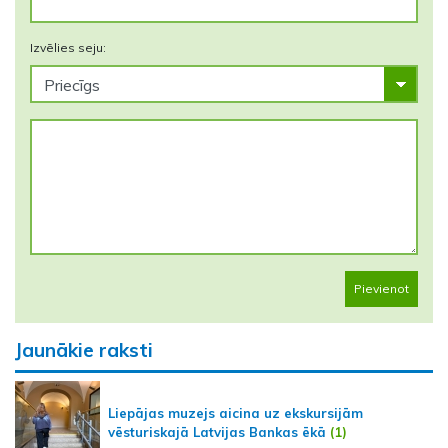
Izvēlies seju:
Pievienot
Jaunākie raksti
Liepājas muzejs aicina uz ekskursijām
vēsturiskajā Latvijas Bankas ēkā
(1)