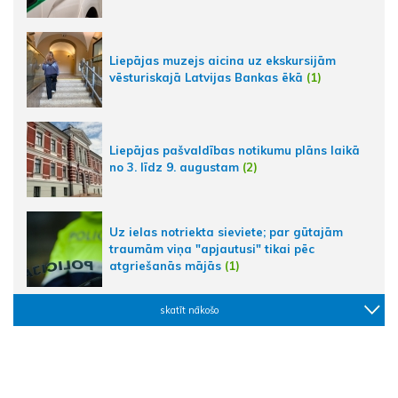
Liepājas muzejs aicina uz ekskursijām
vēsturiskajā Latvijas Bankas ēkā
(1)
Liepājas pašvaldības notikumu plāns laikā
no 3. līdz 9. augustam
(2)
Uz ielas notriekta sieviete; par gūtajām
traumām viņa "apjautusi" tikai pēc
atgriešanās mājās
(1)
skatīt nākošo