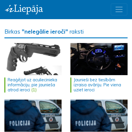
Birkas
"nelegālie ieroči"
raksti
Reaģējot uz aculiecinieka
Jaunieši bez tiesībām
informāciju, pie jaunieša
izraisa avāriju. Pie viena
atrod ieroci
(1)
uziet ieroci