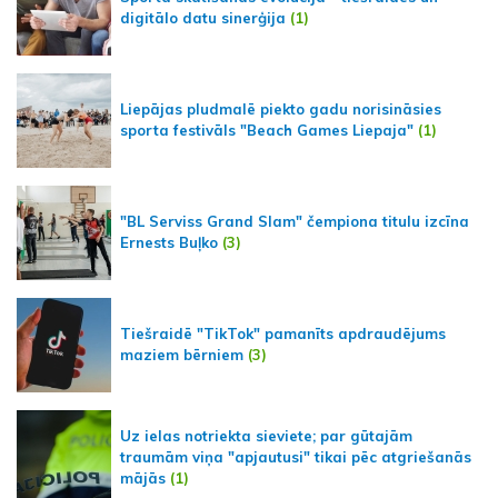
digitālo datu sinerģija
(1)
Liepājas pludmalē piekto gadu norisināsies
sporta festivāls "Beach Games Liepaja"
(1)
"BL Serviss Grand Slam" čempiona titulu izcīna
Ernests Buļko
(3)
Tiešraidē "TikTok" pamanīts apdraudējums
maziem bērniem
(3)
Uz ielas notriekta sieviete; par gūtajām
traumām viņa "apjautusi" tikai pēc atgriešanās
mājās
(1)