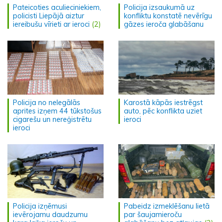
Pateicoties aculieciniekiem,
Policija izsaukumā uz
policisti Liepājā aiztur
konfliktu konstatē nevērīgu
iereibušu vīrieti ar ieroci
(2)
gāzes ieroča glabāšanu
Policija no nelegālās
Karostā kāpās iestrēgst
aprites izņem 44 tūkstošus
auto, pēc konflikta uziet
cigarešu un nereģistrētu
ieroci
ieroci
Policija izņēmusi
Pabeidz izmeklēšanu lietā
ievērojamu daudzumu
par šaujamieroču