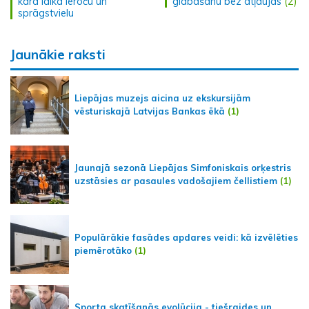
kara laika ieroču un
glabāšanu bez atļaujas
(2)
sprāgstvielu
Jaunākie raksti
Liepājas muzejs aicina uz ekskursijām
vēsturiskajā Latvijas Bankas ēkā
(1)
Jaunajā sezonā Liepājas Simfoniskais orķestris
uzstāsies ar pasaules vadošajiem čellistiem
(1)
Populārākie fasādes apdares veidi: kā izvēlēties
piemērotāko
(1)
Sporta skatīšanās evolūcija - tiešraides un