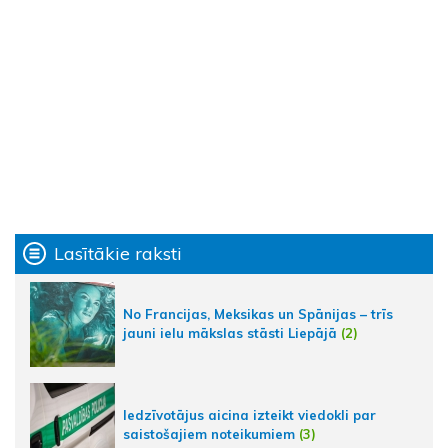
Lasītākie raksti
No Francijas, Meksikas un Spānijas – trīs
jauni ielu mākslas stāsti Liepājā
(2)
Iedzīvotājus aicina izteikt viedokli par
saistošajiem noteikumiem
(3)