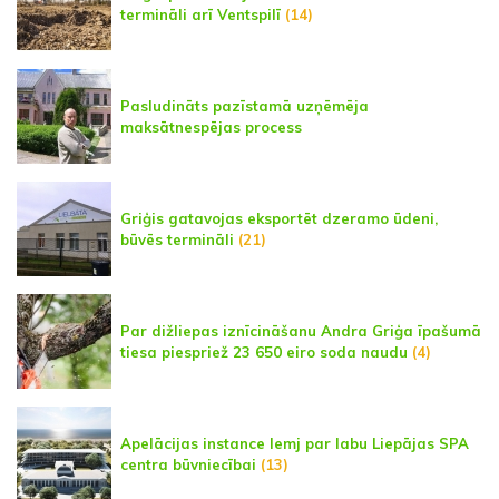
termināli arī Ventspilī
(14)
Pasludināts pazīstamā uzņēmēja
maksātnespējas process
Griģis gatavojas eksportēt dzeramo ūdeni,
būvēs termināli
(21)
Par dižliepas iznīcināšanu Andra Griģa īpašumā
tiesa piespriež 23 650 eiro soda naudu
(4)
Apelācijas instance lemj par labu Liepājas SPA
centra būvniecībai
(13)