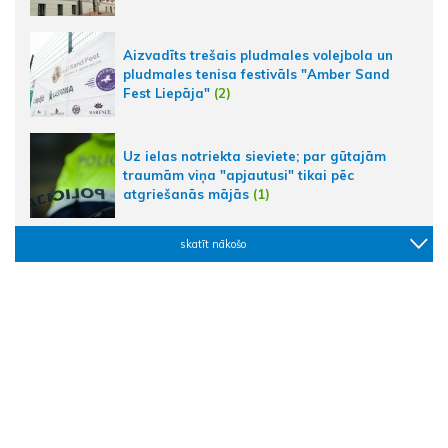
Aizvadīts trešais pludmales volejbola un
pludmales tenisa festivāls "Amber Sand
Fest Liepāja"
(2)
Uz ielas notriekta sieviete; par gūtajām
traumām viņa "apjautusi" tikai pēc
atgriešanās mājās
(1)
skatīt nākošo