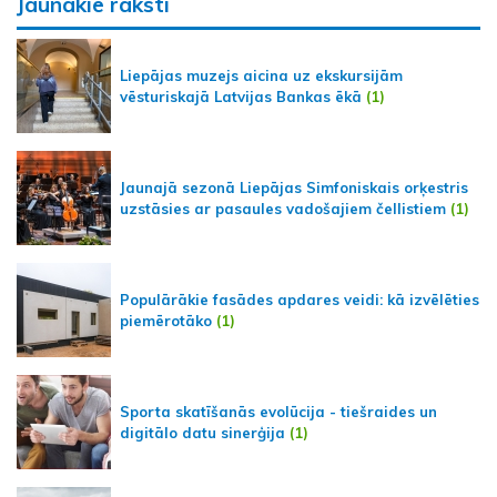
Jaunākie raksti
Liepājas muzejs aicina uz ekskursijām
vēsturiskajā Latvijas Bankas ēkā
(1)
Jaunajā sezonā Liepājas Simfoniskais orķestris
uzstāsies ar pasaules vadošajiem čellistiem
(1)
Populārākie fasādes apdares veidi: kā izvēlēties
piemērotāko
(1)
Sporta skatīšanās evolūcija - tiešraides un
digitālo datu sinerģija
(1)