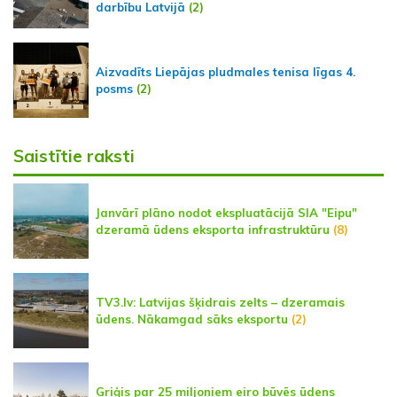
darbību Latvijā
(2)
Aizvadīts Liepājas pludmales tenisa līgas 4.
posms
(2)
Saistītie raksti
Janvārī plāno nodot ekspluatācijā SIA "Eipu"
dzeramā ūdens eksporta infrastruktūru
(8)
TV3.lv: Latvijas šķidrais zelts – dzeramais
ūdens. Nākamgad sāks eksportu
(2)
Griģis par 25 miljoniem eiro būvēs ūdens