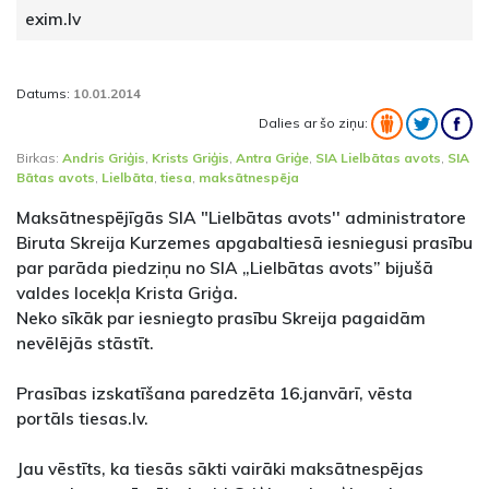
exim.lv
Datums:
10.01.2014
Dalies ar šo ziņu:
Birkas:
Andris Griģis
,
Krists Griģis
,
Antra Griģe
,
SIA Lielbātas avots
,
SIA
Bātas avots
,
Lielbāta
,
tiesa
,
maksātnespēja
Maksātnespējīgās SIA "Lielbātas avots'' administratore
Biruta Skreija Kurzemes apgabaltiesā iesniegusi prasību
par parāda piedziņu no SIA „Lielbātas avots” bijušā
valdes locekļa Krista Griģa.
Neko sīkāk par iesniegto prasību Skreija pagaidām
nevēlējās stāstīt.
Prasības izskatīšana paredzēta 16.janvārī, vēsta
portāls tiesas.lv.
Jau vēstīts, ka tiesās sākti vairāki maksātnespējas