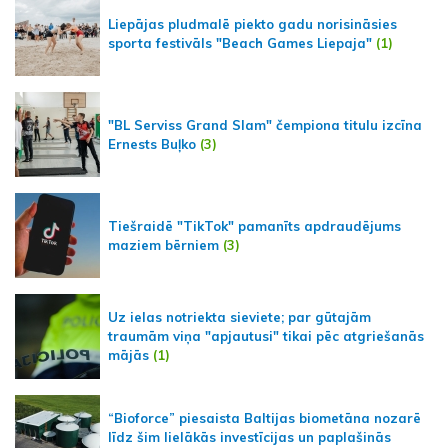
Liepājas pludmalē piekto gadu norisināsies
sporta festivāls "Beach Games Liepaja"
(1)
"BL Serviss Grand Slam" čempiona titulu izcīna
Ernests Buļko
(3)
Tiešraidē "TikTok" pamanīts apdraudējums
maziem bērniem
(3)
Uz ielas notriekta sieviete; par gūtajām
traumām viņa "apjautusi" tikai pēc atgriešanās
mājās
(1)
“Bioforce” piesaista Baltijas biometāna nozarē
līdz šim lielākās investīcijas un paplašinās