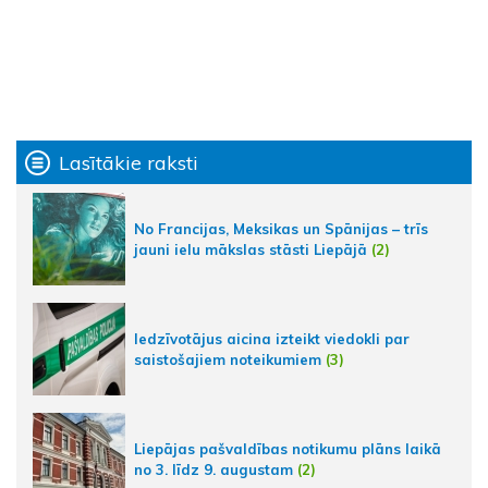
Lasītākie raksti
No Francijas, Meksikas un Spānijas – trīs
jauni ielu mākslas stāsti Liepājā
(2)
Iedzīvotājus aicina izteikt viedokli par
saistošajiem noteikumiem
(3)
Liepājas pašvaldības notikumu plāns laikā
no 3. līdz 9. augustam
(2)