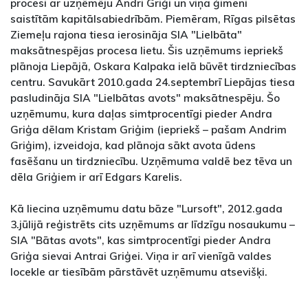
procesi ar uzņēmēju Andri Griģi un viņa ģimeni
saistītām kapitālsabiedrībām. Piemēram, Rīgas pilsētas
Ziemeļu rajona tiesa ierosināja SIA "Lielbāta"
maksātnespējas procesa lietu. Šis uzņēmums iepriekš
plānoja Liepājā, Oskara Kalpaka ielā būvēt tirdzniecības
centru. Savukārt 2010.gada 24.septembrī Liepājas tiesa
pasludināja SIA "Lielbātas avots" maksātnespēju. Šo
uzņēmumu, kura daļas simtprocentīgi pieder Andra
Griģa dēlam Kristam Griģim (iepriekš – pašam Andrim
Griģim), izveidoja, kad plānoja sākt avota ūdens
fasēšanu un tirdzniecību. Uzņēmuma valdē bez tēva un
dēla Griģiem ir arī Edgars Karelis.
Kā liecina uzņēmumu datu bāze "Lursoft", 2012.gada
3.jūlijā reģistrēts cits uzņēmums ar līdzīgu nosaukumu –
SIA "Bātas avots", kas simtprocentīgi pieder Andra
Griģa sievai Antrai Griģei. Viņa ir arī vienīgā valdes
locekle ar tiesībām pārstāvēt uzņēmumu atsevišķi.