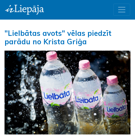
"Lielbātas avots" vēlas piedzīt
parādu no Krista Griģa