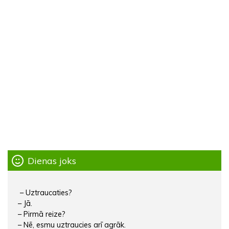
Dienas joks
– Uztraucaties?
– Jā.
– Pirmā reize?
– Nē, esmu uztraucies arī agrāk.