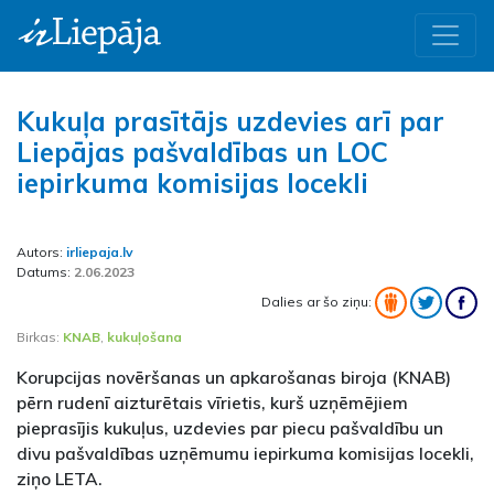
Kukuļa prasītājs uzdevies arī par
Liepājas pašvaldības un LOC
iepirkuma komisijas locekli
Autors:
irliepaja.lv
Datums:
2.06.2023
Dalies ar šo ziņu:
Birkas:
KNAB
,
kukuļošana
Korupcijas novēršanas un apkarošanas biroja (KNAB)
pērn rudenī aizturētais vīrietis, kurš uzņēmējiem
pieprasījis kukuļus, uzdevies par piecu pašvaldību un
divu pašvaldības uzņēmumu iepirkuma komisijas locekli,
ziņo LETA.