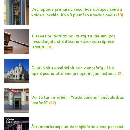
Vecliepājas primārās veselības aprūpes centra
valdes loceklei KNAB piemēro naudas sodu
(19)
Tiesnesim jāatlīdzina valstij zaudējumi par
nesaskaņotu strādāšanu kažokādu rūpnīcā
Dānijā
(10)
Gunti Šaltu apsūdzībā par ļaunprātīgu LNA
apkrāpšanu attaisno arī apelācijas instance
(2)
Vai tā tam ir jābūt – "radu būšana" pašvaldības
iestādē?
(22)
Ātrumpārkāpējs un dzērājšoferis vienā personā