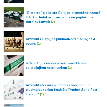
“Bioforce” piesaista Baltijas biometāna nozarē
līdz šim lielākās investīcijas un paplašinās
darbību Latvijā
(2)
Aizvadīts Liepājas pludmales tenisa līgas 4.
posms
(1)
Iedzīvotājus aicina izteikt viedokli par
saistošajiem noteikumiem
(1)
Aizvadīts trešais pludmales volejbola un
pludmales tenisa festivāls "Amber Sand Fest
Liepāja"
(1)