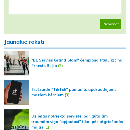
Pievienot
Jaunākie raksti
"BL Serviss Grand Slam" čempiona titulu izcīna
Ernests Buļko
(2)
Tiešraidē "TikTok" pamanīts apdraudējums
maziem bērniem
(3)
Uz ielas notriekta sieviete; par gūtajām
traumām viņa "apjautusi" tikai pēc atgriešanās
mājās
(1)