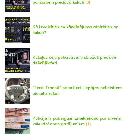
policistiem piedāvā kukuli
(3)
Kā izvairīties no kārdinājuma atpirkties ar
kukuli?
Kukuļus ceļu policistiem visbiežāk piedāvā
dzērājšoferi
"Ford Transit" pasažieri Liepājas policistiem
piesola kukuli
Policija ir pabeigusi izmeklēšanu par diviem
kukuļdošanas gadījumiem
(1)