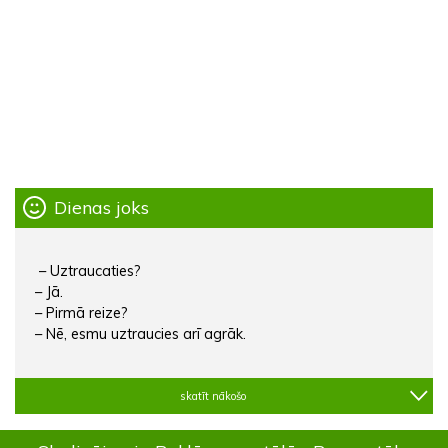
Dienas joks
– Uztraucaties?
– Jā.
– Pirmā reize?
– Nē, esmu uztraucies arī agrāk.
skatīt nākošo