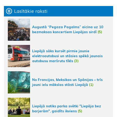
Lasītākie raksti
Augustā “Pegaza Pagalms” aicina uz 10
bezmaksas koncertiem Liepājas sirdī
(5)
Liepājā sāks kursēt pirmie jaunie
elektroautobusi un stāsies spēkā jaunais
autobusu maršrutu tīkls
(3)
No Francijas, Meksikas un Spānijas – trīs
jauni ielu mākslas stāsti Liepājā
(1)
Liepājā notiks parka svētki "Liepāja bez
barjerām", gaidīts ikviens
(5)