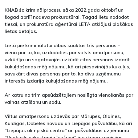
KNAB šo kriminālprocesu sāka 2022.gada oktobrī un
šogad aprīlī nodeva prokuratūrai. Tagad lietu nododot
tiesai, un prokuratūra aģentūrai LETA atklājusi plašākas
lietas detaļas.
Lietā pie kriminālatbildības sauktas trīs personas –
viena par to, ka, uzdodoties par valsts amatpersonu,
uzkūdīja un sagatavojās uzkūdīt citas personas izdarīt
kukuļdošanas mēģinājumu, kā arī piesavinājās kukuļus,
savukārt divas personas par to, ka divu uzņēmumu
interesēs izdarīja kukuļdošanas mēģinājumu.
Ar katru no trim apsūdzētajiem noslēgta vienošanās par
vainas atzīšanu un sodu.
Viltus amatpersona uzdevās par Mārupes, Olaines,
Kuldīgas, Dobeles novadu un Liepājas pašvaldību, kā arī
"Liepājas olimpiskā centra" un pašvaldības uzņēmuma
"Ventspils nekustamie īpašumi" iepirkuma komisijas