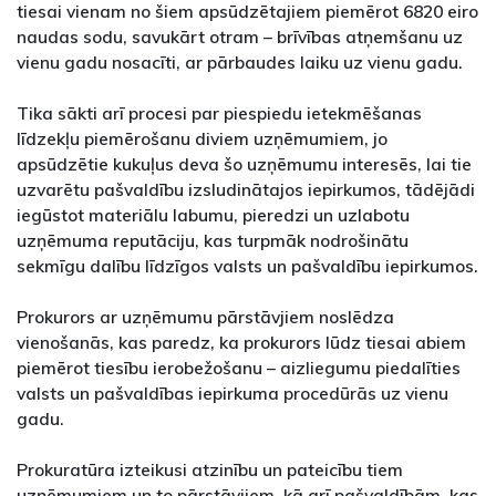
tiesai vienam no šiem apsūdzētajiem piemērot 6820 eiro
naudas sodu, savukārt otram – brīvības atņemšanu uz
vienu gadu nosacīti, ar pārbaudes laiku uz vienu gadu.
Tika sākti arī procesi par piespiedu ietekmēšanas
līdzekļu piemērošanu diviem uzņēmumiem, jo
apsūdzētie kukuļus deva šo uzņēmumu interesēs, lai tie
uzvarētu pašvaldību izsludinātajos iepirkumos, tādējādi
iegūstot materiālu labumu, pieredzi un uzlabotu
uzņēmuma reputāciju, kas turpmāk nodrošinātu
sekmīgu dalību līdzīgos valsts un pašvaldību iepirkumos.
Prokurors ar uzņēmumu pārstāvjiem noslēdza
vienošanās, kas paredz, ka prokurors lūdz tiesai abiem
piemērot tiesību ierobežošanu – aizliegumu piedalīties
valsts un pašvaldības iepirkuma procedūrās uz vienu
gadu.
Prokuratūra izteikusi atzinību un pateicību tiem
uzņēmumiem un to pārstāvjiem, kā arī pašvaldībām, kas