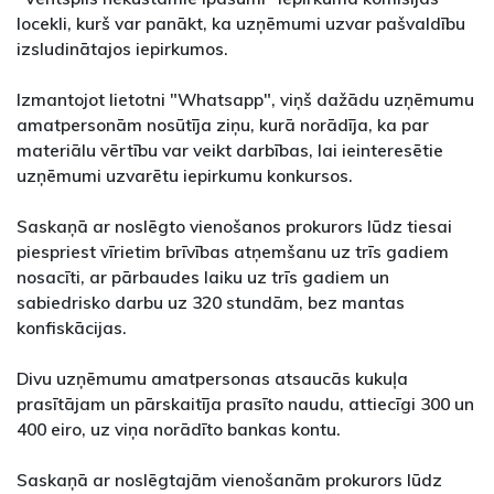
locekli, kurš var panākt, ka uzņēmumi uzvar pašvaldību
izsludinātajos iepirkumos.
Izmantojot lietotni "Whatsapp", viņš dažādu uzņēmumu
amatpersonām nosūtīja ziņu, kurā norādīja, ka par
materiālu vērtību var veikt darbības, lai ieinteresētie
uzņēmumi uzvarētu iepirkumu konkursos.
Saskaņā ar noslēgto vienošanos prokurors lūdz tiesai
piespriest vīrietim brīvības atņemšanu uz trīs gadiem
nosacīti, ar pārbaudes laiku uz trīs gadiem un
sabiedrisko darbu uz 320 stundām, bez mantas
konfiskācijas.
Divu uzņēmumu amatpersonas atsaucās kukuļa
prasītājam un pārskaitīja prasīto naudu, attiecīgi 300 un
400 eiro, uz viņa norādīto bankas kontu.
Saskaņā ar noslēgtajām vienošanām prokurors lūdz