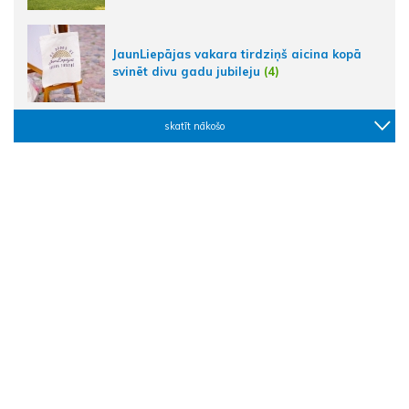
JaunLiepājas vakara tirdziņš aicina kopā
svinēt divu gadu jubileju
(4)
skatīt nākošo