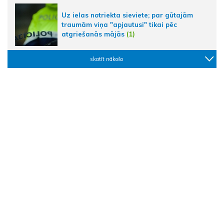
Uz ielas notriekta sieviete; par gūtajām
traumām viņa "apjautusi" tikai pēc
atgriešanās mājās
(1)
skatīt nākošo