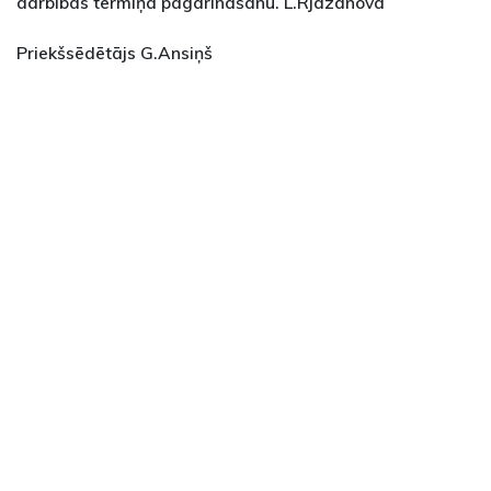
darbības termiņa pagarināšanu. L.Rjazanova
Priekšsēdētājs G.Ansiņš