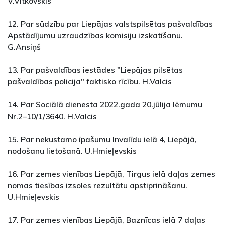
V.Vitkovskis
12. Par sūdzību par Liepājas valstspilsētas pašvaldības
Apstādījumu uzraudzības komisiju izskatīšanu.
G.Ansiņš
13. Par pašvaldības iestādes "Liepājas pilsētas
pašvaldības policija" faktisko rīcību. H.Valcis
14. Par Sociālā dienesta 2022.gada 20.jūlija lēmumu
Nr.2–10/1/3640. H.Valcis
15. Par nekustamo īpašumu Invalīdu ielā 4, Liepājā,
nodošanu lietošanā. U.Hmieļevskis
16. Par zemes vienības Liepājā, Tirgus ielā daļas zemes
nomas tiesības izsoles rezultātu apstiprināšanu.
U.Hmieļevskis
17. Par zemes vienības Liepājā, Baznīcas ielā 7 daļas