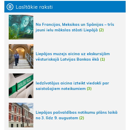
Lasītākie raksti
No Francijas, Meksikas un Spānijas – trīs
jauni ielu mākslas stāsti Liepājā
(2)
Liepājas muzejs aicina uz ekskursijām
vēsturiskajā Latvijas Bankas ēkā
(1)
Iedzīvotājus aicina izteikt viedokli par
saistošajiem noteikumiem
(3)
Liepājas pašvaldības notikumu plāns laikā
no 3. līdz 9. augustam
(2)