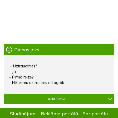
Dienas joks
– Uztraucaties?
– Jā.
– Pirmā reize?
– Nē, esmu uztraucies arī agrāk.
skatīt nākošo
Sludinājumi
Reklāma portālā
Par portālu