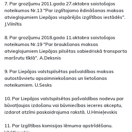
7. Par grozījumu 2011.gada 27.oktobra saistošajos
noteikumos Nr.13 "Par izglītojamo ēdināšanas maksas
atvieglojumiem Liepājas vispārējās izglītības iestādēs".
J.Vilnītis
8. Par grozījumu 2018.gada 11.oktobra saistošajos
noteikumos Nr.19 "Par braukšanas maksas
atvieglojumiem Liepājas pilsētas sabiedriskā transporta
maršrutu tīklā". A.Deksnis
9. Par Liepājas valstspilsētas pašvaldības maksas
autostāvvietu apsaimniekošanas un lietošanas
noteikumiem. U.Sesks
10. Par Liepājas valstspilsētas pašvaldības nodevu par
būvatļaujas izdošanu vai būvniecības ieceres akceptu,
izdarot atzīmi paskaidrojuma rakstā. U.Hmieļevskis
11. Par Izglītības komisijas lēmuma apstrīdēšanu.