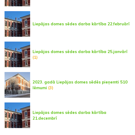
Liepājas domes sēdes darba kārtība 22.februārī
Liepājas domes sēdes darba kārtība 25.janvārī
(1)
2023. gadā Liepājas domes sēdēs pieņemti 510
lēmumi
(3)
Liepājas domes sēdes darba kārtība
21.decembrī