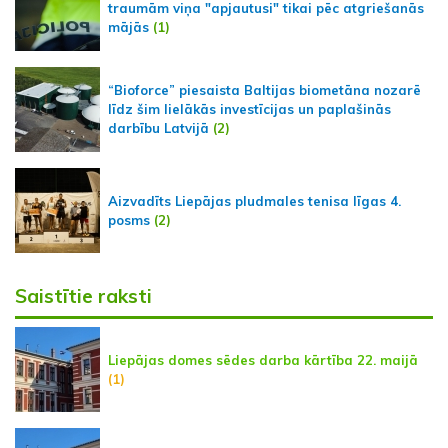
traumām viņa "apjautusi" tikai pēc atgriešanās
mājās
(1)
“Bioforce” piesaista Baltijas biometāna nozarē
līdz šim lielākās investīcijas un paplašinās
darbību Latvijā
(2)
Aizvadīts Liepājas pludmales tenisa līgas 4.
posms
(2)
Saistītie raksti
Liepājas domes sēdes darba kārtība 22. maijā
(1)