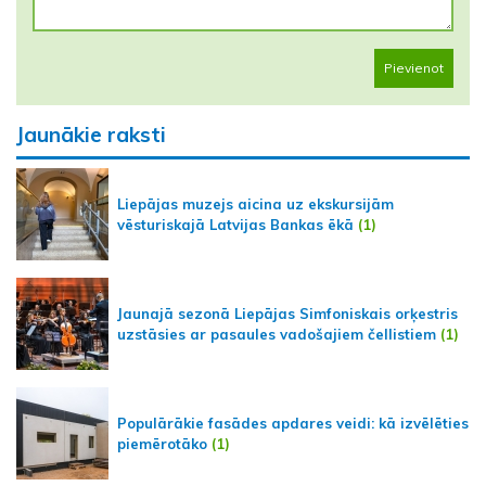
Pievienot
Jaunākie raksti
Liepājas muzejs aicina uz ekskursijām
vēsturiskajā Latvijas Bankas ēkā
(1)
Jaunajā sezonā Liepājas Simfoniskais orķestris
uzstāsies ar pasaules vadošajiem čellistiem
(1)
Populārākie fasādes apdares veidi: kā izvēlēties
piemērotāko
(1)