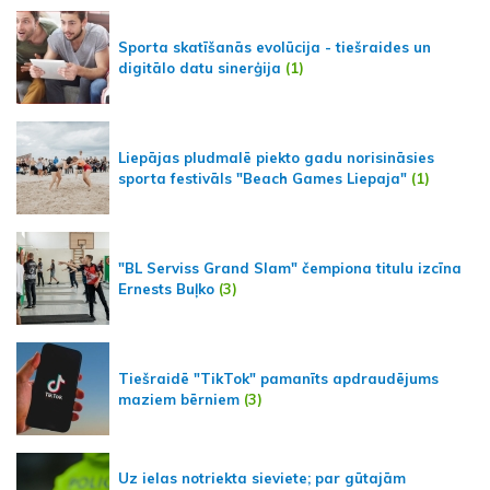
Sporta skatīšanās evolūcija - tiešraides un
digitālo datu sinerģija
(1)
Liepājas pludmalē piekto gadu norisināsies
sporta festivāls "Beach Games Liepaja"
(1)
"BL Serviss Grand Slam" čempiona titulu izcīna
Ernests Buļko
(3)
Tiešraidē "TikTok" pamanīts apdraudējums
maziem bērniem
(3)
Uz ielas notriekta sieviete; par gūtajām