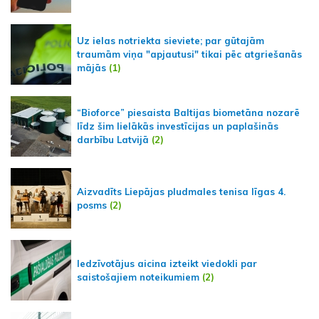
Uz ielas notriekta sieviete; par gūtajām
traumām viņa "apjautusi" tikai pēc atgriešanās
mājās
(1)
“Bioforce” piesaista Baltijas biometāna nozarē
līdz šim lielākās investīcijas un paplašinās
darbību Latvijā
(2)
Aizvadīts Liepājas pludmales tenisa līgas 4.
posms
(2)
Iedzīvotājus aicina izteikt viedokli par
saistošajiem noteikumiem
(2)