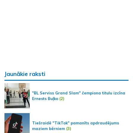
Jaunākie raksti
"BL Serviss Grand Slam" čempiona titulu izcīna
Ernests Buļko
(2)
Tiešraidē "TikTok" pamanīts apdraudējums
maziem bērniem
(3)