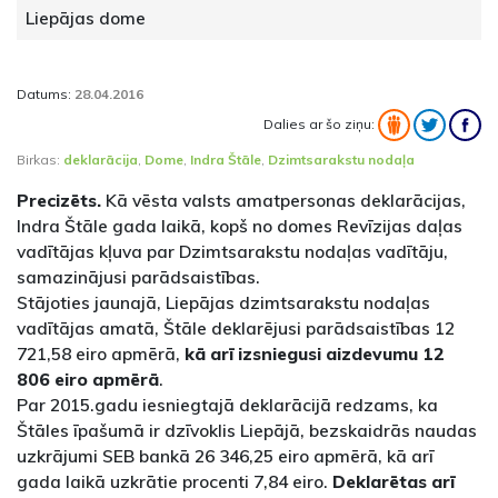
Liepājas dome
Datums:
28.04.2016
Dalies ar šo ziņu:
Birkas:
deklarācija
,
Dome
,
Indra Štāle
,
Dzimtsarakstu nodaļa
Precizēts.
Kā vēsta valsts amatpersonas deklarācijas,
Indra Štāle gada laikā, kopš no domes Revīzijas daļas
vadītājas kļuva par Dzimtsarakstu nodaļas vadītāju,
samazinājusi parādsaistības.
Stājoties jaunajā, Liepājas dzimtsarakstu nodaļas
vadītājas amatā, Štāle deklarējusi parādsaistības 12
721,58 eiro apmērā,
kā arī izsniegusi aizdevumu 12
806 eiro apmērā
.
Par 2015.gadu iesniegtajā deklarācijā redzams, ka
Štāles īpašumā ir dzīvoklis Liepājā, bezskaidrās naudas
uzkrājumi SEB bankā 26 346,25 eiro apmērā, kā arī
gada laikā uzkrātie procenti 7,84 eiro.
Deklarētas arī