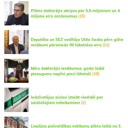
Pīlēns deklarējis akcijas par 5,6 miljoniem un 4
miljonu eiro aizdevumus
(15)
Deputāta un SEZ vadītāja Ulda Seska pērn gūtie
ienākumi pārsniedz 90 tūkstošus eiro
(22)
Mērs deklarējis ienākumus; gada laikā
pieaugums nepilni pieci tūkstoši
(18)
Iedzīvotājus aicina izteikt viedokli par
saistošajiem noteikumiem
(2)
Liepājas pašvaldības notikumu plāns laikā no 3.