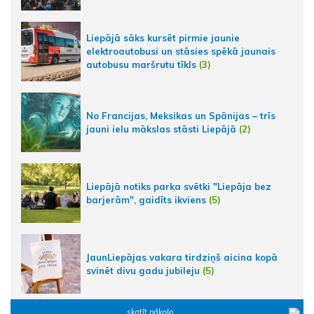
Liepājā sāks kursēt pirmie jaunie
elektroautobusi un stāsies spēkā jaunais
autobusu maršrutu tīkls
(3)
No Francijas, Meksikas un Spānijas – trīs
jauni ielu mākslas stāsti Liepājā
(2)
Liepājā notiks parka svētki "Liepāja bez
barjerām", gaidīts ikviens
(5)
JaunLiepājas vakara tirdziņš aicina kopā
svinēt divu gadu jubileju
(5)
skatīt nākošo