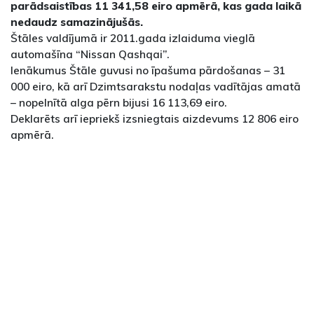
parādsaistības 11 341,58 eiro apmērā, kas gada laikā
nedaudz samazinājušās.
Štāles valdījumā ir 2011.gada izlaiduma vieglā
automašīna “Nissan Qashqai”.
Ienākumus Štāle guvusi no īpašuma pārdošanas – 31
000 eiro, kā arī Dzimtsarakstu nodaļas vadītājas amatā
– nopelnītā alga pērn bijusi 16 113,69 eiro.
Deklarēts arī iepriekš izsniegtais aizdevums 12 806 eiro
apmērā.