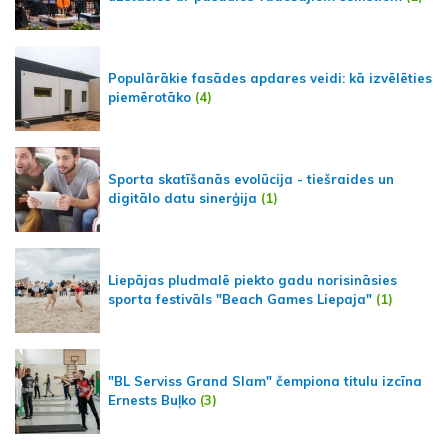
Populārākie fasādes apdares veidi: kā izvēlēties
piemērotāko
(4)
Sporta skatīšanās evolūcija - tiešraides un
digitālo datu sinerģija
(1)
Liepājas pludmalē piekto gadu norisināsies
sporta festivāls "Beach Games Liepaja"
(1)
"BL Serviss Grand Slam" čempiona titulu izcīna
Ernests Buļko
(3)