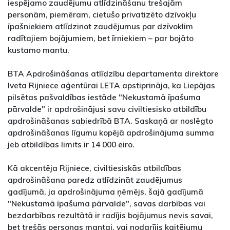
iespējamo zaudējumu atlīdzināšanu trešajām
personām, piemēram, cietušo privatizēto dzīvokļu
īpašniekiem atlīdzinot zaudējumus par dzīvoklim
radītajiem bojājumiem, bet īrniekiem – par bojāto
kustamo mantu.
BTA Apdrošināšanas atlīdzību departamenta direktore
Iveta Rijniece aģentūrai LETA apstiprināja, ka Liepājas
pilsētas pašvaldības iestāde "Nekustamā īpašuma
pārvalde" ir apdrošinājusi savu civiltiesisko atbildību
apdrošināšanas sabiedrībā BTA. Saskaņā ar noslēgto
apdrošināšanas līgumu kopējā apdrošinājuma summa
jeb atbildības limits ir 14 000 eiro.
Kā akcentēja Rijniece, civiltiesiskās atbildības
apdrošināšana paredz atlīdzināt zaudējumus
gadījumā, ja apdrošinājuma ņēmējs, šajā gadījumā
"Nekustamā īpašuma pārvalde", savas darbības vai
bezdarbības rezultātā ir radījis bojājumus nevis savai,
bet trešās personas mantai, vai nodarījis kaitējumu