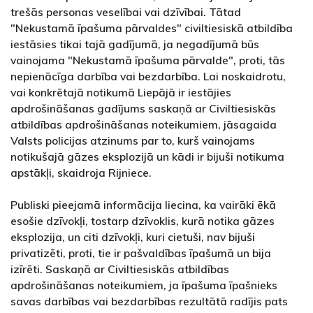
trešās personas veselībai vai dzīvībai. Tātad
"Nekustamā īpašuma pārvaldes" civiltiesiskā atbildība
iestāsies tikai tajā gadījumā, ja negadījumā būs
vainojama "Nekustamā īpašuma pārvalde", proti, tās
nepienācīga darbība vai bezdarbība. Lai noskaidrotu,
vai konkrētajā notikumā Liepājā ir iestājies
apdrošināšanas gadījums saskaņā ar Civiltiesiskās
atbildības apdrošināšanas noteikumiem, jāsagaida
Valsts policijas atzinums par to, kurš vainojams
notikušajā gāzes eksplozijā un kādi ir bijuši notikuma
apstākļi, skaidroja Rijniece.
Publiski pieejamā informācija liecina, ka vairāki ēkā
esošie dzīvokļi, tostarp dzīvoklis, kurā notika gāzes
eksplozija, un citi dzīvokļi, kuri cietuši, nav bijuši
privatizēti, proti, tie ir pašvaldības īpašumā un bija
izīrēti. Saskaņā ar Civiltiesiskās atbildības
apdrošināšanas noteikumiem, ja īpašuma īpašnieks
savas darbības vai bezdarbības rezultātā radījis pats