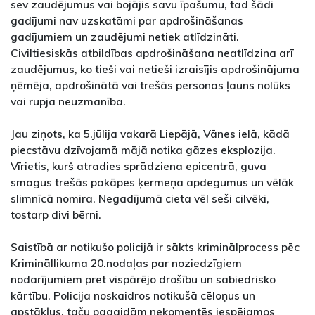
sev zaudējumus vai bojājis savu īpašumu, tad šādi
gadījumi nav uzskatāmi par apdrošināšanas
gadījumiem un zaudējumi netiek atlīdzināti.
Civiltiesiskās atbildības apdrošināšana neatlīdzina arī
zaudējumus, ko tieši vai netieši izraisījis apdrošinājuma
ņēmēja, apdrošinātā vai trešās personas ļauns nolūks
vai rupja neuzmanība.
Jau ziņots, ka 5.jūlija vakarā Liepājā, Vānes ielā, kādā
piecstāvu dzīvojamā mājā notika gāzes eksplozija.
Vīrietis, kurš atradies sprādziena epicentrā, guva
smagus trešās pakāpes ķermeņa apdegumus un vēlāk
slimnīcā nomira. Negadījumā cieta vēl seši cilvēki,
tostarp divi bērni.
Saistībā ar notikušo policijā ir sākts kriminālprocess pēc
Krimināllikuma 20.nodaļas par noziedzīgiem
nodarījumiem pret vispārējo drošību un sabiedrisko
kārtību. Policija noskaidros notikušā cēloņus un
apstākļus, taču pagaidām nekomentēs iespējamos