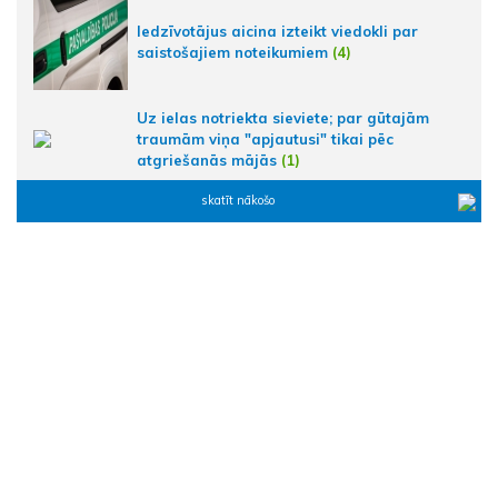
Iedzīvotājus aicina izteikt viedokli par
saistošajiem noteikumiem
(4)
Uz ielas notriekta sieviete; par gūtajām
traumām viņa "apjautusi" tikai pēc
atgriešanās mājās
(1)
skatīt nākošo