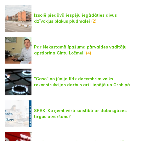
Izsolē piedāvā iespēju iegādāties divus
dzīvokļus blakus pludmalei
(2)
Par Nekustamā īpašuma pārvaldes vadītāju
apstiprina Gintu Ločmeli
(4)
"Gaso" no jūnija līdz decembrim veiks
rekonstrukcijas darbus arī Liepājā un Grobiņā
SPRK: Ko ņemt vērā saistībā ar dabasgāzes
tirgus atvēršanu?