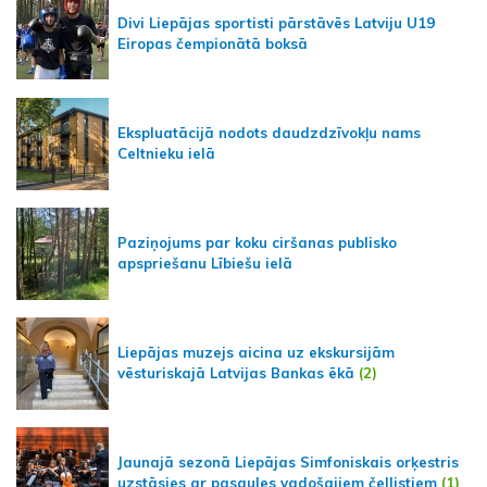
Divi Liepājas sportisti pārstāvēs Latviju U19
Eiropas čempionātā boksā
Ekspluatācijā nodots daudzdzīvokļu nams
Celtnieku ielā
Paziņojums par koku ciršanas publisko
apspriešanu Lībiešu ielā
Liepājas muzejs aicina uz ekskursijām
vēsturiskajā Latvijas Bankas ēkā
(2)
Jaunajā sezonā Liepājas Simfoniskais orķestris
uzstāsies ar pasaules vadošajiem čellistiem
(1)