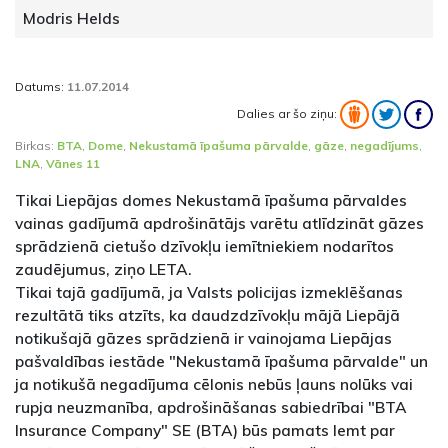
Modris Helds
Datums:
11.07.2014
Dalies ar šo ziņu:
Birkas:
BTA
,
Dome
,
Nekustamā īpašuma pārvalde
,
gāze
,
negadījums
,
LNA
,
Vānes 11
Tikai Liepājas domes Nekustamā īpašuma pārvaldes
vainas gadījumā apdrošinātājs varētu atlīdzināt gāzes
sprādzienā cietušo dzīvokļu iemītniekiem nodarītos
zaudējumus, ziņo LETA.
Tikai tajā gadījumā, ja Valsts policijas izmeklēšanas
rezultātā tiks atzīts, ka daudzdzīvokļu mājā Liepājā
notikušajā gāzes sprādzienā ir vainojama Liepājas
pašvaldības iestāde "Nekustamā īpašuma pārvalde" un
ja notikušā negadījuma cēlonis nebūs ļauns nolūks vai
rupja neuzmanība, apdrošināšanas sabiedrībai "BTA
Insurance Company" SE (BTA) būs pamats lemt par