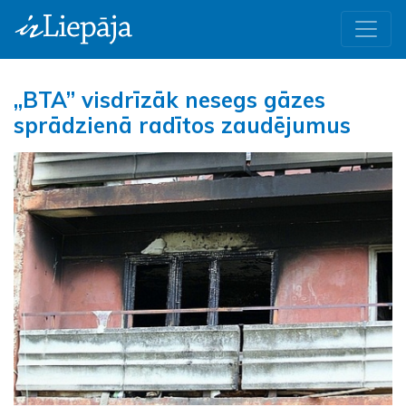
„BTA” visdrīzāk nesegs gāzes
sprādzienā radītos zaudējumus