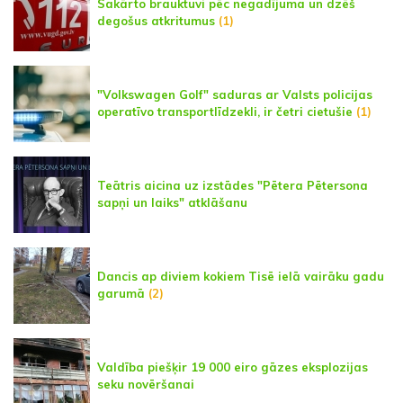
Sakārto brauktuvi pēc negadījuma un dzēš
degošus atkritumus
(1)
"Volkswagen Golf" saduras ar Valsts policijas
operatīvo transportlīdzekli, ir četri cietušie
(1)
Teātris aicina uz izstādes "Pētera Pētersona
sapņi un laiks" atklāšanu
Dancis ap diviem kokiem Tisē ielā vairāku gadu
garumā
(2)
Valdība piešķir 19 000 eiro gāzes eksplozijas
seku novēršanai