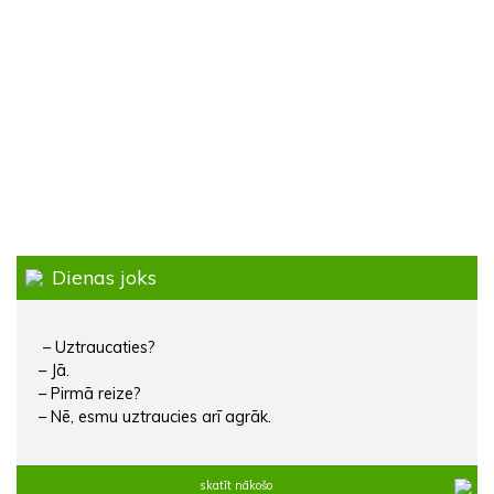
Dienas joks
– Uztraucaties?
– Jā.
– Pirmā reize?
– Nē, esmu uztraucies arī agrāk.
skatīt nākošo