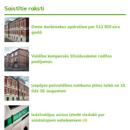
Saistītie raksti
Dome darbiniekus apdrošina par 511 920 eiro
gadā
Valdība kompensēs 10.vidusskolai radītos
postījumus
Liepājas pašvaldības notikumu plāns laikā no 10.
līdz 16. augustam
Iedzīvotājus aicina izteikt viedokli par
saistošajiem noteikumiem
(4)