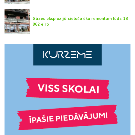
Gāzes eksplozijā cietušo ēku remontam lūdz 18
962 eiro