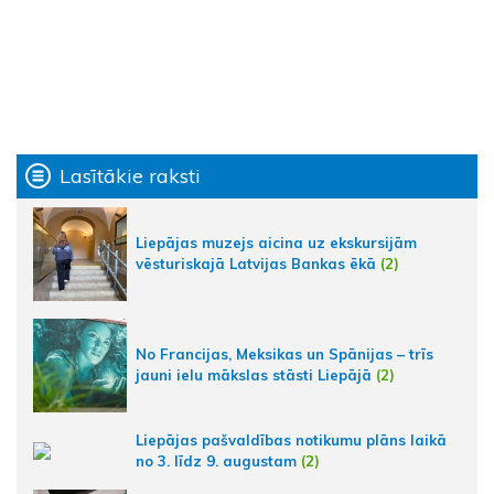
Lasītākie raksti
Liepājas muzejs aicina uz ekskursijām
vēsturiskajā Latvijas Bankas ēkā
(2)
No Francijas, Meksikas un Spānijas – trīs
jauni ielu mākslas stāsti Liepājā
(2)
Liepājas pašvaldības notikumu plāns laikā
no 3. līdz 9. augustam
(2)