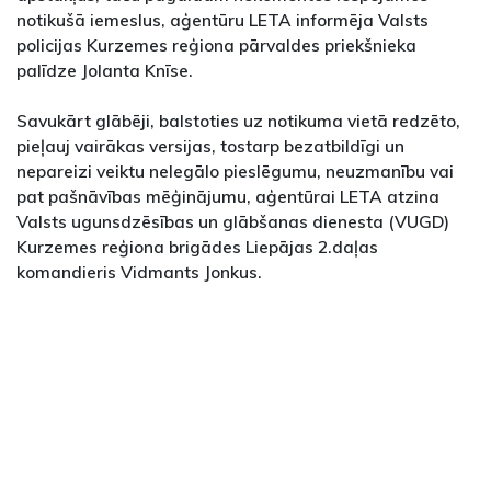
notikušā iemeslus, aģentūru LETA informēja Valsts
policijas Kurzemes reģiona pārvaldes priekšnieka
palīdze Jolanta Knīse.
Savukārt glābēji, balstoties uz notikuma vietā redzēto,
pieļauj vairākas versijas, tostarp bezatbildīgi un
nepareizi veiktu nelegālo pieslēgumu, neuzmanību vai
pat pašnāvības mēģinājumu, aģentūrai LETA atzina
Valsts ugunsdzēsības un glābšanas dienesta (VUGD)
Kurzemes reģiona brigādes Liepājas 2.daļas
komandieris Vidmants Jonkus.