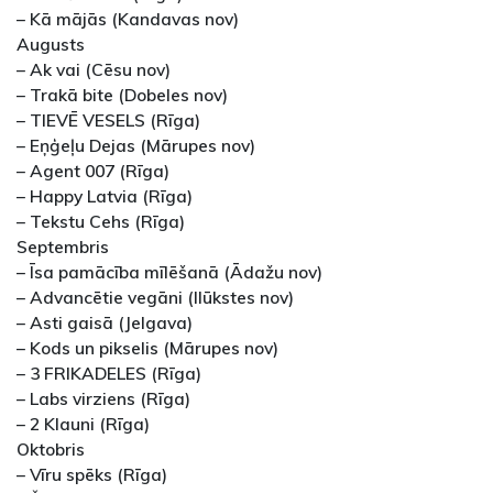
– Kā mājās (Kandavas nov)
Augusts
– Ak vai (Cēsu nov)
– Trakā bite (Dobeles nov)
– TIEVĒ VESELS (Rīga)
– Eņģeļu Dejas (Mārupes nov)
– Agent 007 (Rīga)
– Happy Latvia (Rīga)
– Tekstu Cehs (Rīga)
Septembris
– Īsa pamācība mīlēšanā (Ādažu nov)
– Advancētie vegāni (Ilūkstes nov)
– Asti gaisā (Jelgava)
– Kods un pikselis (Mārupes nov)
– 3 FRIKADELES (Rīga)
– Labs virziens (Rīga)
– 2 Klauni (Rīga)
Oktobris
– Vīru spēks (Rīga)