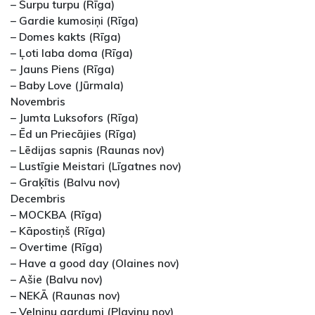
– Šurpu turpu (Rīga)
– Gardie kumosiņi (Rīga)
– Domes kakts (Rīga)
– Ļoti laba doma (Rīga)
– Jauns Piens (Rīga)
– Baby Love (Jūrmala)
Novembris
– Jumta Luksofors (Rīga)
– Ēd un Priecājies (Rīga)
– Lēdijas sapnis (Raunas nov)
– Lustīgie Meistari (Līgatnes nov)
– Graķītis (Balvu nov)
Decembris
– MOCKBA (Rīga)
– Kāpostiņš (Rīga)
– Overtime (Rīga)
– Have a good day (Olaines nov)
– Ašie (Balvu nov)
– NEKĀ (Raunas nov)
– Velniņu gardumi (Pļaviņu nov)