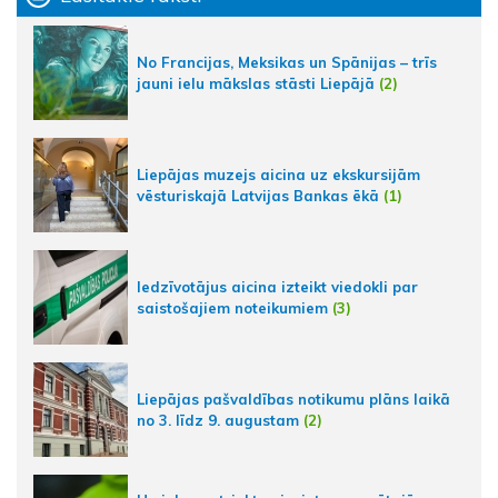
No Francijas, Meksikas un Spānijas – trīs
jauni ielu mākslas stāsti Liepājā
(2)
Liepājas muzejs aicina uz ekskursijām
vēsturiskajā Latvijas Bankas ēkā
(1)
Iedzīvotājus aicina izteikt viedokli par
saistošajiem noteikumiem
(3)
Liepājas pašvaldības notikumu plāns laikā
no 3. līdz 9. augustam
(2)