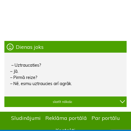
Dienas joks
– Uztraucaties?
– Jā.
– Pirmā reize?
– Nē, esmu uztraucies arī agrāk.
skatīt nākošo
Sludinājumi
Reklāma portālā
Par portālu
Kontakti