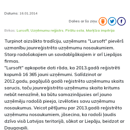
Datums:
16.01.2014
Dalies ar šo ziņu:
Birkas:
Lursoft
,
Uzņēmumu reģistrs
,
Pirātu osta
,
Marķīza impērija
Turpinot aizsākto tradīciju, uzņēmums "Lursoft" pievērš
uzmanību jaunreģistrēto uzņēmumu nosaukumiem.
Starp radošakajiem un savdabīgākajiem ir arī Liepājas
firmas.
"Lursoft" apkopotie dati rāda, ka 2013.gadā reģistrēti
kopumā 16 365 jauni uzņēmumi. Salīdzinot ar
2012.gadu, pagājušā gadā reģistrēto uzņēmumu skaits
sarucis, taču jaunreģistrēto uzņēmumu skaita kritums
nebūt nenozīmē, ka būtu samazinājusies arī jauno
uzņēmēju radošā pieeja, izvēloties savu uzņēmumu
nosaukumus. Veicot pētījumu par 2013.gadā reģistrēto
uzņēmumu nosaukumiem, jāsecina, ka radoši ļaudis
dzīvo visā Latvijas teritorijā, sākot ar Liepāju, beidzot ar
Daugavpili.