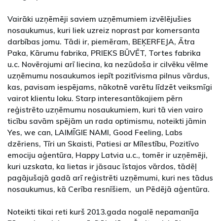
Vairāki uzņēmēji saviem uzņēmumiem izvēlējušies
nosaukumus, kuri liek uzreiz noprast par komersanta
darbības jomu. Tādi ir, piemēram, BEĶERFEJA, Ātra
Paka, Kārumu fabrika, PRIEKS BŪVĒT, Tortes fabrika
u.c. Novērojumi arī liecina, ka nezūdoša ir cilvēku vēlme
uzņēmumu nosaukumos iepīt pozitīvisma pilnus vārdus,
kas, pavisam iespējams, nākotnē varētu līdzēt veiksmīgi
vairot klientu loku. Starp interesantākajiem pērn
reģistrēto uzņēmumu nosaukumiem, kuri tā vien vairo
ticību savām spējām un rada optimismu, noteikti jāmin
Yes, we can, LAIMĪGIE NAMI, Good Feeling, Labs
dzēriens, Tīri un Skaisti, Patiesi ar Mīlestību, Pozitīvo
emociju aģentūra, Happy Latvia u.c., tomēr ir uzņēmēji,
kuri uzskata, ka lietas ir jāsauc īstajos vārdos, tādēļ
pagājušajā gadā arī reģistrēti uzņēmumi, kuri nes tādus
nosaukumus, kā Cerība resnīšiem, un Pēdējā aģentūra.
Noteikti tikai reti kurš 2013.gada nogalē nepamanīja