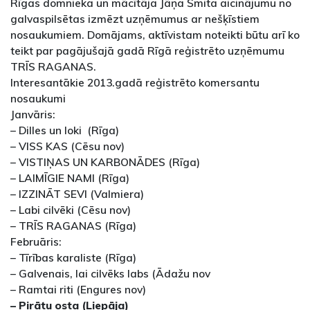
Rīgas domnieka un mācītāja Jāņa Šmita aicinājumu no
galvaspilsētas izmēzt uzņēmumus ar nešķīstiem
nosaukumiem. Domājams, aktīvistam noteikti būtu arī ko
teikt par pagājušajā gadā Rīgā reģistrēto uzņēmumu
TRĪS RAGANAS.
Interesantākie 2013.gadā reģistrēto komersantu
nosaukumi
Janvāris:
– Dilles un loki (Rīga)
– VISS KAS (Cēsu nov)
– VISTIŅAS UN KARBONĀDES (Rīga)
– LAIMĪGIE NAMI (Rīga)
– IZZINĀT SEVI (Valmiera)
– Labi cilvēki (Cēsu nov)
– TRĪS RAGANAS (Rīga)
Februāris:
– Tīrības karaliste (Rīga)
– Galvenais, lai cilvēks labs (Ādažu nov
– Ramtai riti (Engures nov)
– Pirātu osta (Liepāja)