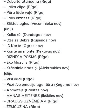
– Dubultā attīrīšana (Rīga)
– Laika cilpa (Rīga)
– Pūra lāde vaļā (Rīga)
– Labs bizness (Rīga)
– Sliktas ogles (Vecumnieku nov)
Jūnijs
– Kolkakūl (Dundagas nov)
– Dzelzs Bebrs (Rūjienas nov)
– ID Karte (Ogres nov)
– Kontē un montē (Ķekavas nov)
– BIZNESA POSMS (Rīga)
– Eko Mazulis (Rīga)
– Krāsainie nadziņi (Aizkraukles nov)
Jūlijs
– Visi vadi (Rīga)
– Pozitīvo emociju aģentūra (Ķeguma nov)
– Apmetējs (Babītes nov)
– MANAS MEITENES (Ikšķiles nov)
– DRAUGS UZŅĒMĒJAM (Rīga)
– ŽEMČUŽINA (Rīga)