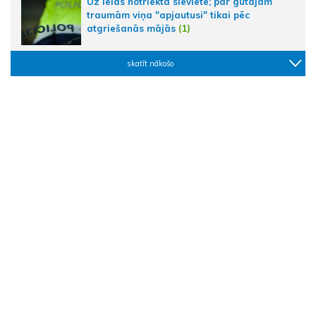
Uz ielas notriekta sieviete; par gūtajām
traumām viņa "apjautusi" tikai pēc
atgriešanās mājās
(1)
skatīt nākošo