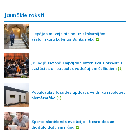
Jaunākie raksti
Liepājas muzejs aicina uz ekskursijām
vēsturiskajā Latvijas Bankas ēkā
(1)
Jaunajā sezonā Liepājas Simfoniskais orķestris
uzstāsies ar pasaules vadošajiem čellistiem
(1)
Populārākie fasādes apdares veidi: kā izvēlēties
piemērotāko
(1)
Sporta skatīšanās evolūcija - tiešraides un
digitālo datu sinerģija
(1)