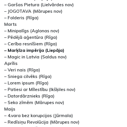
– Garšas Pietura (Lielvārdes nov)
– JOGOTAVA (Mārupes nov)
– Folderis (Rīga)
Marts
– Minipalīgs (Aglonas nov)
– Pēdējā aģentūra (Rīga)
– Cerība resnīšiem (Rīga)
– Marķīza impērija (Liepāja)
– Magic in Latvia (Saldus nov)
Aprīlis
– Veri nais (Rīga)
– Sniega cilvēks (Rīga)
– Lorem ipsum (Rīga)
– Patiesi ar Mīlestību (Ikšķiles nov)
– Datordārznieks (Rīga)
– Seko zīmēm (Mārupes nov)
Maijs
– 4.vara bez korupcijas (Jūrmala)
– Redīsiņu Revolūcija (Mārupes nov)