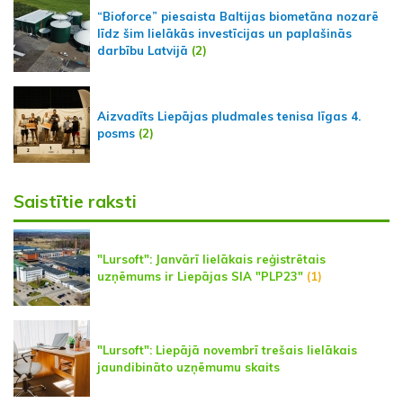
“Bioforce” piesaista Baltijas biometāna nozarē
līdz šim lielākās investīcijas un paplašinās
darbību Latvijā
(2)
Aizvadīts Liepājas pludmales tenisa līgas 4.
posms
(2)
Saistītie raksti
"Lursoft": Janvārī lielākais reģistrētais
uzņēmums ir Liepājas SIA "PLP23"
(1)
"Lursoft": Liepājā novembrī trešais lielākais
jaundibināto uzņēmumu skaits