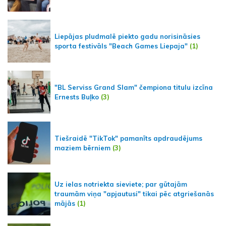
Liepājas pludmalē piekto gadu norisināsies
sporta festivāls "Beach Games Liepaja"
(1)
"BL Serviss Grand Slam" čempiona titulu izcīna
Ernests Buļko
(3)
Tiešraidē "TikTok" pamanīts apdraudējums
maziem bērniem
(3)
Uz ielas notriekta sieviete; par gūtajām
traumām viņa "apjautusi" tikai pēc atgriešanās
mājās
(1)