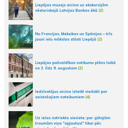
Liepājas muzejs aicina uz ekskursijām
vēsturiskajā Latvijas Bankas ēkā
(2)
No Francijas, Meksikas un Spānijas – trīs
jauni ielu mākslas stāsti Liepājā
(2)
Liepājas pašvaldības notikumu plāns laikā
no 3. līdz 9. augustam
(2)
Iedzīvotājus aicina izteikt viedokli par
saistošajiem noteikumiem
(4)
Uz ielas notriekta sieviete; par gūtajām
traumām viņa "apjautusi" tikai pēc