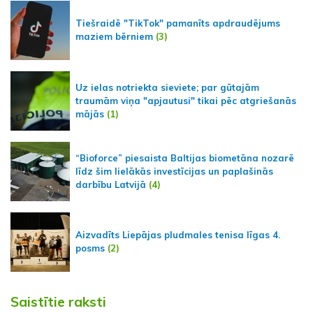
Tiešraidē "TikTok" pamanīts apdraudējums
maziem bērniem
(3)
Uz ielas notriekta sieviete; par gūtajām
traumām viņa "apjautusi" tikai pēc atgriešanās
mājās
(1)
“Bioforce” piesaista Baltijas biometāna nozarē
līdz šim lielākās investīcijas un paplašinās
darbību Latvijā
(4)
Aizvadīts Liepājas pludmales tenisa līgas 4.
posms
(2)
Saistītie raksti