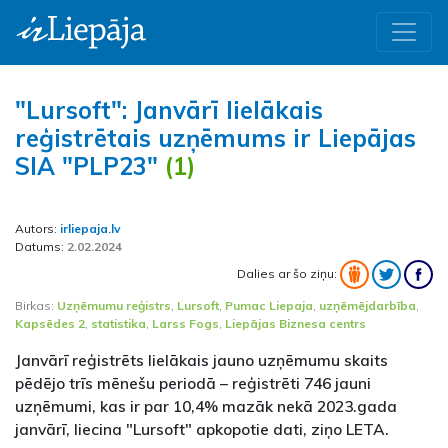
"Lursoft": Janvārī lielākais
reģistrētais uzņēmums ir Liepājas
SIA "PLP23"
(1)
Autors:
irliepaja.lv
Datums:
2.02.2024
Dalies ar šo ziņu:
Birkas:
Uzņēmumu reģistrs
,
Lursoft
,
Pumac Liepaja
,
uzņēmējdarbība
,
Kapsēdes 2
,
statistika
,
Larss Fogs
,
Liepājas Biznesa centrs
Janvārī reģistrēts lielākais jauno uzņēmumu skaits
pēdējo trīs mēnešu periodā – reģistrēti 746 jauni
uzņēmumi, kas ir par 10,4% mazāk nekā 2023.gada
janvārī, liecina "Lursoft" apkopotie dati, ziņo LETA.