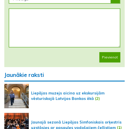
Pievienot
Jaunākie raksti
Liepājas muzejs aicina uz ekskursijām
vēsturiskajā Latvijas Bankas ēkā
(2)
Jaunajā sezonā Liepājas Simfoniskais orķestris
uzstāsies ar pasaules vadošajiem čellistiem
(1)