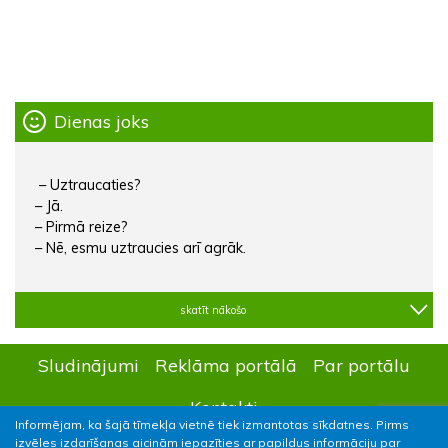
Dienas joks
– Uztraucaties?
– Jā.
– Pirmā reize?
– Nē, esmu uztraucies arī agrāk.
skatīt nākošo
Sludinājumi
Reklāma portālā
Par portālu
Kontakti
Informējam, ka šajā tīmekļa vietnē tiek izmantotas sīkdatnes. Pirms
izvēles izdarīšanas aicinām iepazīties ar papildus informāciju par