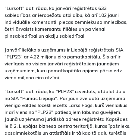
"Lursoft" dati rāda, ka janvārī reģistrētas 633
sabiedrības ar ierobežotu atbildību, kā arī 102 jauni
individuālie komersanti, piecas zemnieku saimniecības,
četri ārvalsts komersantu filiāles un pa vienai
pilnsabiedrībai un akciju sabiedrībai.
Janvārī lielākais uzņēmums ir Liepājā reģistrētais SIA
"PLP23" ar 4,22 miljonu eiro pamatkapitālu. Šis arī ir
vienīgais no visiem janvārī reģistrētajiem jaunajiem
uzņēmumiem, kuru pamatkapitāla apjoms pārsniedz
viena miljona eiro atzīmi.
"Lursoft" dati rāda, ka "PLP23" izveidots, atdalot daļu
no SIA "Pumac Liepaja". Par jaunizveidotā uzņēmuma
vienīgo valdes locekli iecelts Larss Fogs, kurš vienlaikus
ir arī viens no "PLP23" patiesajiem labuma guvējiem.
Jaunā uzņēmuma juridiskā adrese reģistrēta Kapsēdes
ielā 2, Liepājas biznesa centra teritorijā, kuras īpašnieks,
apsaimniekotājs un attīstītājs ir tā kapitāldaļu turētājs