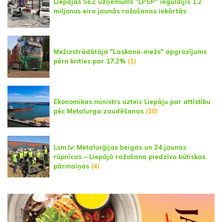
Liepājas SEZ uzņēmums "LPSP" ieguldījis 1,2
miljonus eiro jaunās ražošanas iekārtās
Mežizstrādātāja "Laskana-mežs" apgrozījums
pērn krities par 17,2%
(1)
Ekonomikas ministrs uzteic Liepāju par attīstību
pēc Metalurga zaudēšanas
(18)
Lsm.lv: Metalurģijas beigas un 24 jaunas
rūpnīcas – Liepājā ražošana piedzīvo būtiskas
pārmaiņas
(4)