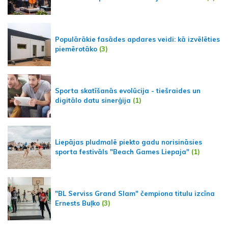
Populārākie fasādes apdares veidi: kā izvēlēties
piemērotāko
(3)
Sporta skatīšanās evolūcija - tiešraides un
digitālo datu sinerģija
(1)
Liepājas pludmalē piekto gadu norisināsies
sporta festivāls "Beach Games Liepaja"
(1)
"BL Serviss Grand Slam" čempiona titulu izcīna
Ernests Buļko
(3)