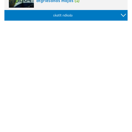
atgriešanās mājās
(1)
skatīt nākošo