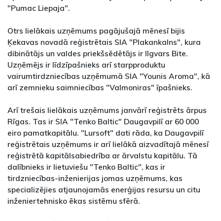
"Pumac Liepaja".
Otrs lielākais uzņēmums pagājušajā mēnesī bijis
Ķekavas novadā reģistrētais SIA "Plakankalns", kura
dibinātājs un valdes priekšsēdētājs ir Ilgvars Bite.
Uzņēmējs ir līdzīpašnieks arī starpproduktu
vairumtirdzniecības uzņēmumā SIA "Younis Aroma", kā
arī zemnieku saimniecības "Valmoniras" īpašnieks.
Arī trešais lielākais uzņēmums janvārī reģistrēts ārpus
Rīgas. Tas ir SIA "Tenko Baltic" Daugavpilī ar 60 000
eiro pamatkapitālu. "Lursoft" dati rāda, ka Daugavpilī
reģistrētais uzņēmums ir arī lielākā aizvadītajā mēnesī
reģistrētā kapitālsabiedrība ar ārvalstu kapitālu. Tā
dalībnieks ir lietuviešu "Tenko Baltic", kas ir
tirdzniecības-inženierijas jomas uzņēmums, kas
specializējies atjaunojamās enerģijas resursu un citu
inženiertehnisko ēkas sistēmu sfērā.