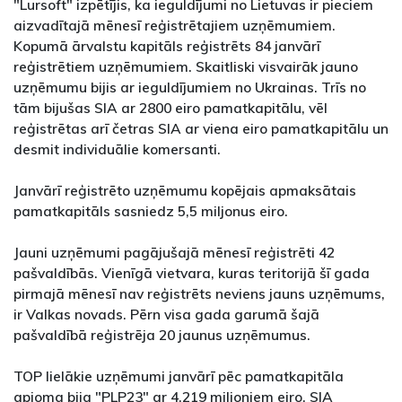
"Lursoft" izpētījis, ka ieguldījumi no Lietuvas ir pieciem
aizvadītajā mēnesī reģistrētajiem uzņēmumiem.
Kopumā ārvalstu kapitāls reģistrēts 84 janvārī
reģistrētiem uzņēmumiem. Skaitliski visvairāk jauno
uzņēmumu bijis ar ieguldījumiem no Ukrainas. Trīs no
tām bijušas SIA ar 2800 eiro pamatkapitālu, vēl
reģistrētas arī četras SIA ar viena eiro pamatkapitālu un
desmit individuālie komersanti.
Janvārī reģistrēto uzņēmumu kopējais apmaksātais
pamatkapitāls sasniedz 5,5 miljonus eiro.
Jauni uzņēmumi pagājušajā mēnesī reģistrēti 42
pašvaldībās. Vienīgā vietvara, kuras teritorijā šī gada
pirmajā mēnesī nav reģistrēts neviens jauns uzņēmums,
ir Valkas novads. Pērn visa gada garumā šajā
pašvaldībā reģistrēja 20 jaunus uzņēmumus.
TOP lielākie uzņēmumi janvārī pēc pamatkapitāla
apjoma bija "PLP23" ar 4,219 miljoniem eiro, SIA