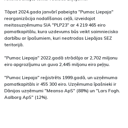
Tāpat 2024.gada janvārī pabeigta "Pumac Liepaja"
reorganizācija nodalīšanas ceļā, izveidojot
meitasuzņēmumu SIA "PLP23" ar 4 219 465 eiro
pamatkapitālu, kura uzdevums būs veikt saimniecisko
darbību ar īpašumiem, kuri neatrodas Liepājas SEZ
teritorijā.
"Pumac Liepaja" 2022.gadā strādāja ar 2,702 miljonu
eiro apgrozījumu un guva 2,445 miljonu eiro peļņu.
"Pumac Liepaja" reģistrēts 1999.gadā, un uzņēmuma
pamatkapitāls ir 455 300 eiro. Uzņēmuma īpašnieki ir
Dānijas uzņēmumi "Meanso ApS" (88%) un "Lars Fogh.
Aalborg ApS" (12%).