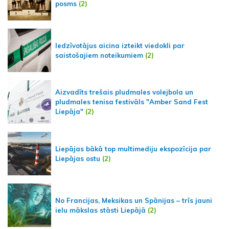
posms
(2)
Iedzīvotājus aicina izteikt viedokli par
saistošajiem noteikumiem
(2)
Aizvadīts trešais pludmales volejbola un
pludmales tenisa festivāls "Amber Sand Fest
Liepāja"
(2)
Liepājas bākā top multimediju ekspozīcija par
Liepājas ostu
(2)
No Francijas, Meksikas un Spānijas – trīs jauni
ielu mākslas stāsti Liepājā
(2)