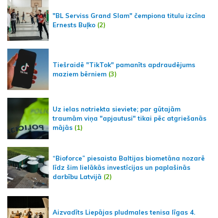
"BL Serviss Grand Slam" čempiona titulu izcīna
Ernests Buļko
(2)
Tiešraidē "TikTok" pamanīts apdraudējums
maziem bērniem
(3)
Uz ielas notriekta sieviete; par gūtajām
traumām viņa "apjautusi" tikai pēc atgriešanās
mājās
(1)
“Bioforce” piesaista Baltijas biometāna nozarē
līdz šim lielākās investīcijas un paplašinās
darbību Latvijā
(2)
Aizvadīts Liepājas pludmales tenisa līgas 4.