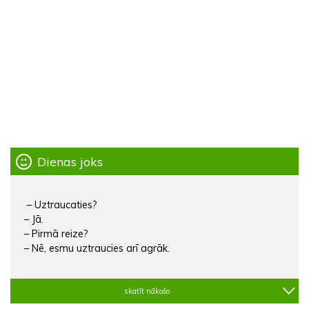
Dienas joks
– Uztraucaties?
– Jā.
– Pirmā reize?
– Nē, esmu uztraucies arī agrāk.
skatīt nākošo