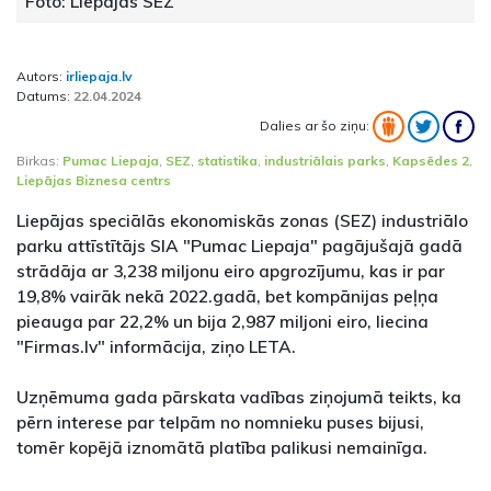
Foto: Liepājas SEZ
Autors:
irliepaja.lv
Datums:
22.04.2024
Dalies ar šo ziņu:
Birkas:
Pumac Liepaja
,
SEZ
,
statistika
,
industriālais parks
,
Kapsēdes 2
,
Liepājas Biznesa centrs
Liepājas speciālās ekonomiskās zonas (SEZ) industriālo
parku attīstītājs SIA "Pumac Liepaja" pagājušajā gadā
strādāja ar 3,238 miljonu eiro apgrozījumu, kas ir par
19,8% vairāk nekā 2022.gadā, bet kompānijas peļņa
pieauga par 22,2% un bija 2,987 miljoni eiro, liecina
"Firmas.lv" informācija, ziņo LETA.
Uzņēmuma gada pārskata vadības ziņojumā teikts, ka
pērn interese par telpām no nomnieku puses bijusi,
tomēr kopējā iznomātā platība palikusi nemainīga.