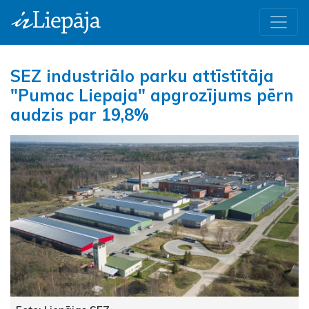
SEZ industriālo parku attīstītāja
"Pumac Liepaja" apgrozījums pērn
audzis par 19,8%