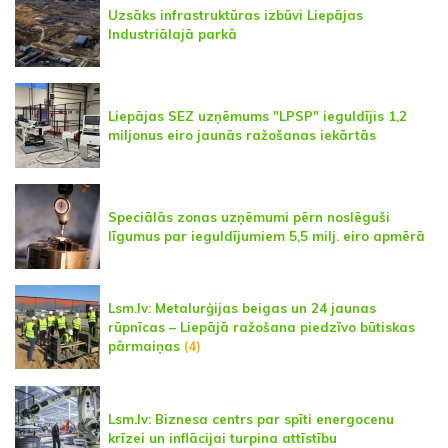
Uzsāks infrastruktūras izbūvi Liepājas
Industriālajā parkā
Liepājas SEZ uzņēmums "LPSP" ieguldījis 1,2
miljonus eiro jaunās ražošanas iekārtās
Speciālās zonas uzņēmumi pērn noslēguši
līgumus par ieguldījumiem 5,5 milj. eiro apmērā
Lsm.lv: Metalurģijas beigas un 24 jaunas
rūpnīcas – Liepājā ražošana piedzīvo būtiskas
pārmaiņas
(4)
Lsm.lv: Biznesa centrs par spīti energocenu
krīzei un inflācijai turpina attīstību