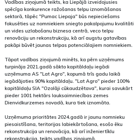
Vadības ziņojumā teikts, ka Liepājā izveidojusies
spēcīga konkurence ražošanas telpu iznomāšanas
sektorā, tāpēc "Pumac Liepaja" būs nepieciešams
fokusēties uz nomniekiem sniegto pakalpojumu kvalitāti
un vides uzlabošanu biznesa centrā, veco telpu
renovāciju un rekonstrukciju, kā arī augstu gatavības
pakāpi būvēt jaunas telpas potenciālajiem nomniekiem.
Tāpat vadības ziņojumā minēts, ka pērn uzņēmums
turpināja 2021.gadā sākto kapitāldaļu iegādi
uzņēmuma AS "Lat Agro", kopumā trīs gadu laikā
iegādājoties 90% kapitāldaļu. "Lat Agro" pieder 100%
kapitāldaļu SIA "Ozolāji cūkaudzētava", kurai savukārt
pieder 1001 hektārs lauksaimniecības zemes
Dienvidkurzemes novadā, kura tiek iznomāta.
Uzņēmuma prioritātes 2024.gadā ir jaunu nomnieku
piesaistīšana, teritorijas labiekārtošana, esošo ēku
rekonstrukcija un renovācija, kā arī inženiertīklu
rekonstrukcija, teikts vadības ziņojumā.