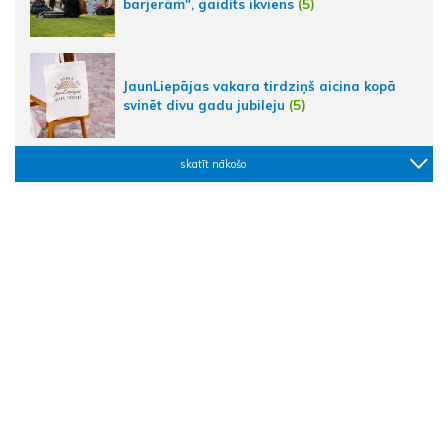
barjerām", gaidīts ikviens
(5)
JaunLiepājas vakara tirdziņš aicina kopā
svinēt divu gadu jubileju
(5)
skatīt nākošo