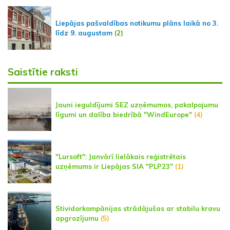
Liepājas pašvaldības notikumu plāns laikā no 3.
līdz 9. augustam
(2)
Saistītie raksti
Jauni ieguldījumi SEZ uzņēmumos, pakalpojumu
līgumi un dalība biedrībā "WindEurope"
(4)
"Lursoft": Janvārī lielākais reģistrētais
uzņēmums ir Liepājas SIA "PLP23"
(1)
Stividorkompānijas strādājušas ar stabilu kravu
apgrozījumu
(5)