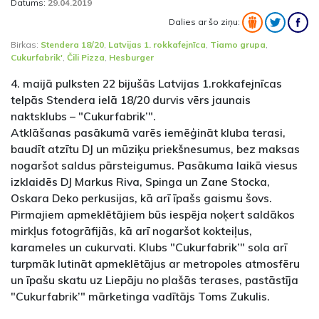
Datums:
29.04.2019
Dalies ar šo ziņu:
Birkas:
Stendera 18/20
,
Latvijas 1. rokkafejnīca
,
Tiamo grupa
,
Cukurfabrik'
,
Čili Pizza
,
Hesburger
4. maijā pulksten 22 bijušās Latvijas 1.rokkafejnīcas
telpās Stendera ielā 18/20 durvis vērs jaunais
naktsklubs – "Cukurfabrik’".
Atklāšanas pasākumā varēs iemēģināt kluba terasi,
baudīt atzītu DJ un mūziķu priekšnesumus, bez maksas
nogaršot saldus pārsteigumus. Pasākuma laikā viesus
izklaidēs DJ Markus Riva, Spinga un Zane Stocka,
Oskara Deko perkusijas, kā arī īpašs gaismu šovs.
Pirmajiem apmeklētājiem būs iespēja noķert saldākos
mirkļus fotogrāfijās, kā arī nogaršot kokteiļus,
karameles un cukurvati. Klubs "Cukurfabrik’" sola arī
turpmāk lutināt apmeklētājus ar metropoles atmosfēru
un īpašu skatu uz Liepāju no plašās terases, pastāstīja
"Cukurfabrik’" mārketinga vadītājs Toms Zukulis.