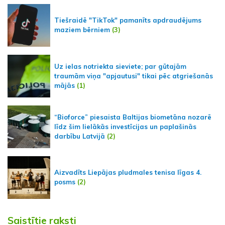
Tiešraidē "TikTok" pamanīts apdraudējums
maziem bērniem
(3)
Uz ielas notriekta sieviete; par gūtajām
traumām viņa "apjautusi" tikai pēc atgriešanās
mājās
(1)
“Bioforce” piesaista Baltijas biometāna nozarē
līdz šim lielākās investīcijas un paplašinās
darbību Latvijā
(2)
Aizvadīts Liepājas pludmales tenisa līgas 4.
posms
(2)
Saistītie raksti