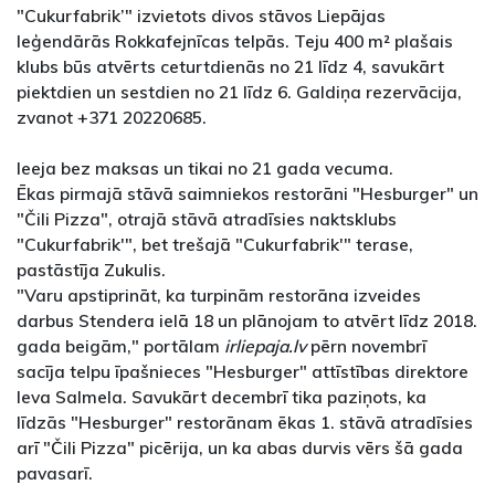
"Cukurfabrik’" izvietots divos stāvos Liepājas
leģendārās Rokkafejnīcas telpās. Teju 400 m² plašais
klubs būs atvērts ceturtdienās no 21 līdz 4, savukārt
piektdien un sestdien no 21 līdz 6. Galdiņa rezervācija,
zvanot +371 20220685.
Ieeja bez maksas un tikai no 21 gada vecuma.
Ēkas pirmajā stāvā saimniekos restorāni "Hesburger" un
"Čili Pizza", otrajā stāvā atradīsies naktsklubs
"Cukurfabrik'", bet trešajā "Cukurfabrik'" terase,
pastāstīja Zukulis.
"Varu apstiprināt, ka turpinām restorāna izveides
darbus Stendera ielā 18 un plānojam to atvērt līdz 2018.
gada beigām," portālam
irliepaja.lv
pērn novembrī
sacīja telpu īpašnieces "Hesburger" attīstības direktore
Ieva Salmela. Savukārt decembrī tika paziņots, ka
līdzās "Hesburger" restorānam ēkas 1. stāvā atradīsies
arī "Čili Pizza" picērija, un ka abas durvis vērs šā gada
pavasarī.