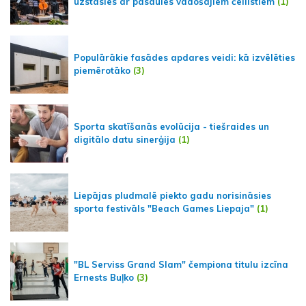
uzstāsies ar pasaules vadošajiem čellistiem
(1)
Populārākie fasādes apdares veidi: kā izvēlēties
piemērotāko
(3)
Sporta skatīšanās evolūcija - tiešraides un
digitālo datu sinerģija
(1)
Liepājas pludmalē piekto gadu norisināsies
sporta festivāls "Beach Games Liepaja"
(1)
"BL Serviss Grand Slam" čempiona titulu izcīna
Ernests Buļko
(3)