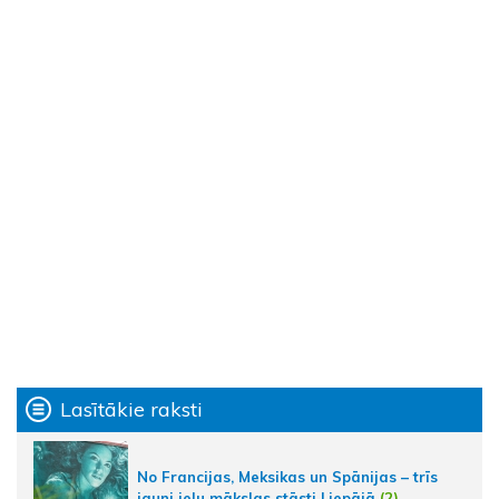
Lasītākie raksti
No Francijas, Meksikas un Spānijas – trīs
jauni ielu mākslas stāsti Liepājā
(2)