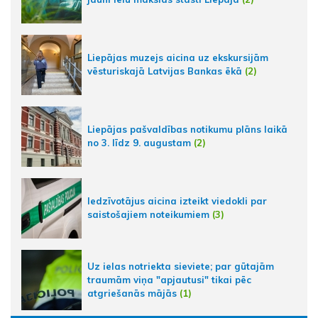
Liepājas muzejs aicina uz ekskursijām
vēsturiskajā Latvijas Bankas ēkā
(2)
Liepājas pašvaldības notikumu plāns laikā
no 3. līdz 9. augustam
(2)
Iedzīvotājus aicina izteikt viedokli par
saistošajiem noteikumiem
(3)
Uz ielas notriekta sieviete; par gūtajām
traumām viņa "apjautusi" tikai pēc
atgriešanās mājās
(1)