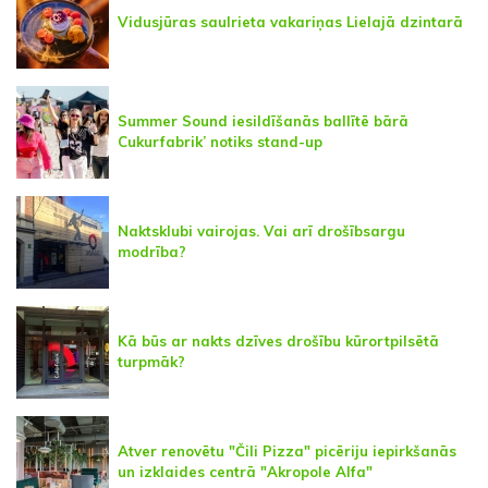
Vidusjūras saulrieta vakariņas Lielajā dzintarā
Summer Sound iesildīšanās ballītē bārā
Cukurfabrik’ notiks stand-up
Naktsklubi vairojas. Vai arī drošībsargu
modrība?
Kā būs ar nakts dzīves drošību kūrortpilsētā
turpmāk?
Atver renovētu "Čili Pizza" picēriju iepirkšanās
un izklaides centrā "Akropole Alfa"