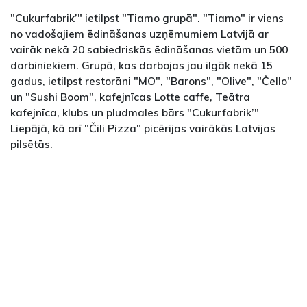
"Cukurfabrik’" ietilpst "Tiamo grupā". "Tiamo" ir viens
no vadošajiem ēdināšanas uzņēmumiem Latvijā ar
vairāk nekā 20 sabiedriskās ēdināšanas vietām un 500
darbiniekiem. Grupā, kas darbojas jau ilgāk nekā 15
gadus, ietilpst restorāni "MO", "Barons", "Olive", "Čello"
un "Sushi Boom", kafejnīcas Lotte caffe, Teātra
kafejnīca, klubs un pludmales bārs "Cukurfabrik’"
Liepājā, kā arī "Čili Pizza" picērijas vairākās Latvijas
pilsētās.